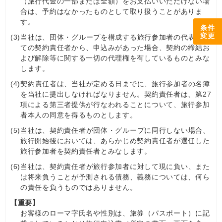
（旅行代金の一部または全額）をお支払いいただけない場
合は、予約はなかったものとして取り扱うことがありま
す。
条件
変更
(3)
当社は、団体・グループを構成する旅行参加者の代表とし
ての契約責任者から、申込みがあった場合、契約の締結お
よび解除等に関する一切の代理権を有しているものとみな
します。
(4)
契約責任者は、当社が定める日までに、旅行参加者の名簿
を当社に提出しなければなりません。契約責任者は、第27
項による第三者提供が行なわれることについて、旅行参加
者本人の同意を得るものとします。
(5)
当社は、契約責任者が団体・グループに同行しない場合、
旅行開始後においては、あらかじめ契約責任者が選任した
旅行参加者を契約責任者とみなします。
(6)
当社は、契約責任者が旅行参加者に対して現に負い、また
は将来負うことが予測される債務、義務については、何ら
の責任を負うものではありません。
【重要】
お客様のローマ字氏名や性別は、旅券（パスポート）に記