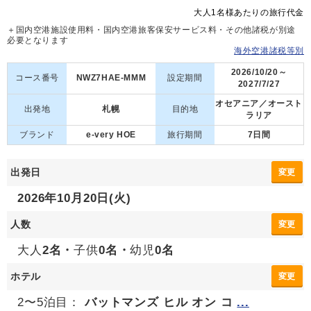
大人1名様あたりの旅行代金
＋国内空港施設使用料・国内空港旅客保安サービス料・その他諸税が別途
必要となります
海外空港諸税等別
2026/10/20～
コース番号
NWZ7HAE-MMM
設定期間
2027/7/27
オセアニア／オースト
出発地
札幌
目的地
ラリア
ブランド
e-very HOE
旅行期間
7日間
出発日
変更
2026年10月20日(火)
人数
変更
大人
2名・
子供
0名・
幼児
0名
ホテル
変更
2〜5泊目：
バットマンズ ヒル オン コ
...