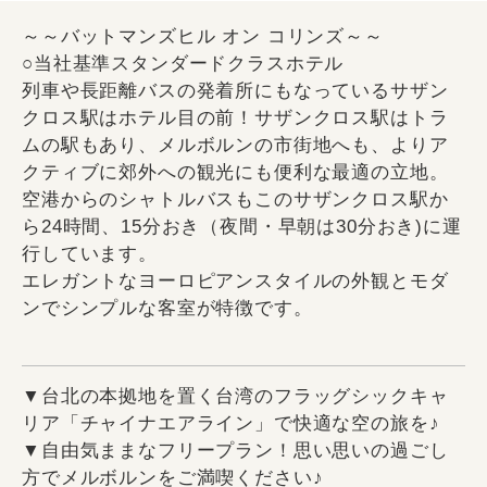
～～バットマンズヒル オン コリンズ～～
○当社基準スタンダードクラスホテル
列車や長距離バスの発着所にもなっているサザン
クロス駅はホテル目の前！サザンクロス駅はトラ
ムの駅もあり、メルボルンの市街地へも、よりア
クティブに郊外への観光にも便利な最適の立地。
空港からのシャトルバスもこのサザンクロス駅か
ら24時間、15分おき（夜間・早朝は30分おき)に運
行しています。
エレガントなヨーロピアンスタイルの外観とモダ
ンでシンプルな客室が特徴です。
▼台北の本拠地を置く台湾のフラッグシックキャ
リア「チャイナエアライン」で快適な空の旅を♪
▼自由気ままなフリープラン！思い思いの過ごし
方でメルボルンをご満喫ください♪