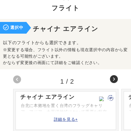
フライト
選択中
チャイナ エアライン
以下のフライトからも選択できます。
※変更する場合、フライト以外の情報も現在選択中の内容から変
更となる可能性がございます。
かならず変更後の画面にて詳細をご確認ください。
1
/
2
チャイナ エアライン
台北に本拠地を置く台湾のフラッグキャリ
ア。アジア・太平洋地域において重要な航空
会社であり、アジアをはじめ、アメリカ、ヨ
詳細を見る+
ーロッパ、オセアニアなどの150以上の都市へ
就航しています。スカイチームにも加盟をし