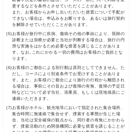
更するなどを条件とさせていただくことがあります。
また、お客様からお申し出いただいた措置について手配が
できない場合は、申込みをお断りする、あるいは旅行契約
を解除させていただくことがあります。
(5)
お客様が旅行中に疾病、傷病その他の事由により、医師の
診断または加療が必要と当社が判断する場合は、旅行の円
滑な実施をはかるため必要な措置を講じることがありま
す。なお､これにかかる一切の費用はお客様のご負担とな
ります。
(6)
お客様のご都合による別行動は原則としてできません。た
だし、コースにより別途条件でお受けすることがありま
す。また、お客様のご都合により旅行の行程から離団され
る場合は、事前にその旨および復帰の有無、復帰の予定日
時などについて必ず当社、添乗員、もしくは現地係員にご
連絡いただきます。
(7)
お客様がホテル、観光地等において指定された集合場所、
集合時間に無連絡で集合せず、捜索する事態が生じた場
合、当社は安全確保の観点から、同行者の有無にかかわら
ず、捜索活動のため関係機関に必要な措置を講じることが