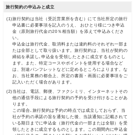
旅行契約の申込みと成立
(1)
旅行契約は当社（受託営業所を含む）にて当社所定の旅行
申込書に必要事項を記入のうえ、 おひとり様につき申込
金（原則旅行代金の20％相当額）を添えて申込みくださ
い。
申込金は旅行代金、取消料または違約料のそれぞれ一部ま
たは全部として取り扱います。旅行契約は、当社が契約の
締結を承諾し､申込金を受領したときに成立するものとし
ます。また、特定コースやポイントを使用する場合など
は、別途パンフレットなどに定めるところによります。な
お、当社業務の都合上、所定の書面・画面に必要事項をご
記入いただく場合があります。
(2)
当社は、電話、郵便、ファクシミリ、インターネットその
他の通信手段による旅行契約の予約を受け付けることがあ
ります。
この場合､旅行契約は予約の時点では成立しておらず、当
社が予約の承諾の旨を通知した後、当該通知に記載されて
いる期日までに申込金（旅行代金の一部または全額）を受
領したときに成立するものとします。この期間内に申込金