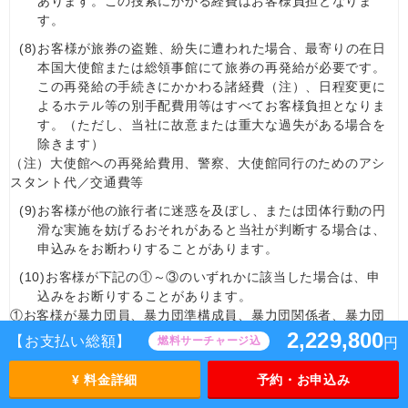
あります。この捜索にかかる経費はお客様負担となりま
す。
(8)
お客様が旅券の盗難、紛失に遭われた場合、最寄りの在日
本国大使館または総領事館にて旅券の再発給が必要です。
この再発給の手続きにかかわる諸経費（注）、日程変更に
よるホテル等の別手配費用等はすべてお客様負担となりま
す。（ただし、当社に故意または重大な過失がある場合を
除きます）
（注）大使館への再発給費用、警察、大使館同行のためのアシ
スタント代／交通費等
(9)
お客様が他の旅行者に迷惑を及ぼし、または団体行動の円
滑な実施を妨げるおそれがあると当社が判断する場合は、
申込みをお断わりすることがあります。
(10)
お客様が下記の①～③のいずれかに該当した場合は、申
込みをお断りすることがあります。
①お客様が暴力団員、暴力団準構成員、暴力団関係者、暴力団
関係企業または総会屋その他の反社会的勢力であると認められ
2,229,800
【お支払い総額】
燃料サーチャージ込
円
るとき。
②お客様が当社に対して暴力的な要求行為、不当な要求行為、
¥ 料金詳細
予約・お申込み
取引に関して脅迫的な言動もしくは暴力を用いる行為またはこ