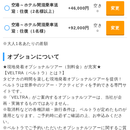
空港～ホテル間混乗車送
空き
+46,000円
変更
○
迎：往復（2名様以上）
空港～ホテル間混乗車送
空き
+92,000円
変更
○
迎：往復（1名様）
※大人1名あたりの差額
オプションについて
★現地発着オプショナルツアー（別料金）が充実★
【VELTRA（ベルトラ）とは？】
タビナカの時間を楽しむ現地発着オプショナルツアーを提供！
ベルトラは世界中のツアー・アクティビティを予約できる専門サ
イトです。
※「VELTRA」がご案内するオプショナルツアーは、当社が企
画・実施するものではありません。
※取消料などの各種詳細・旅行条件は、ベルトラが定めたものが
適用となります。ご予約時に必ずご確認の上、お申込みくださ
い。
※ベルトラでご予約いただいたオプショナルツアーに関するご質