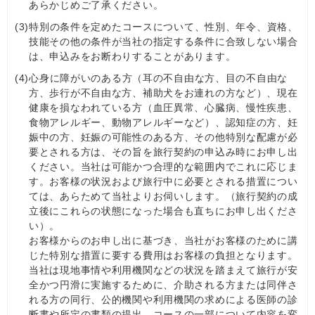
あらかじめご了承ください。
(3)
特別の条件を定めたコースについて、性別、年令、資格、
技能その他の条件が当社の指定する条件に合致しない場合
は、申込みをお断わりすることがあります。
(4)
心身に障がいのある方（耳の不自由な方、目の不自由な
方、歩行が不自由な方、補助犬をお連れの方など）、現在
健康を損なわれている方（血圧異常、心臓病、慢性疾患、
食物アレルギー、動物アレルギーなど）、認知症の⽅、妊
娠中の方、妊娠の可能性のある方、その他特別な配慮が必
要とされる方は、その旨を旅行契約の申込み時にお申し出
ください。当社は可能かつ合理的な範囲内でこれに応じま
す。お客様の状況および旅行中に必要とされる措置につい
ては、あらためて当社よりお伺いします。（旅行契約の成
立後にこれらの状態になった場合も直ちにお申し出くださ
い）。
お客様からのお申し出に基づき、当社がお客様のために講
じた特別な措置に要する費用はお客様の負担となります。
当社は現地事情や利用機関などの状況を踏まえて旅行が安
全かつ円滑に実施するために、介助される方または同伴さ
れる方の同行、公的機関や利用機関の求めによる医師の診
断書や所定の書類の提出、コースの一部について内容を変