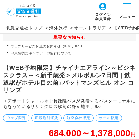
ログイン
メニュー
会員登録
>
>
>
阪急交通社トップ
海外旅行
オーストラリア
【WEB予
重要なお知らせ
ウェブサービス休止のお知らせ（8/10、8/11）
中東情勢に伴うツアーの催行について
【WEB予約限定】チャイナエアライン～ビジネ
スクラス～＜新千歳発＞メルボルン7日間｜鉄
道駅がホテル目の前♪バットマンズヒル オン コ
リンズ
エアポートシャトルや中長距離バスが発着するバスターミナルに
もなっているサザンクロス駅前の好立地ホテル♪
ウェブ限定
正規割引運賃
航空会社指定
ホテル指定
684,000～1,378,000
円