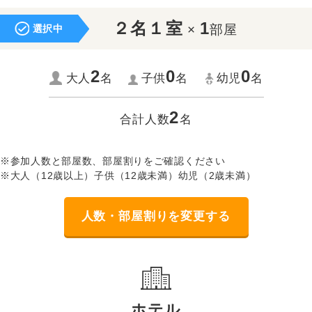
２名１室
1
×
部屋
選択中
2
0
0
大人
名
子供
名
幼児
名
2
合計人数
名
※参加人数と部屋数、部屋割りをご確認ください
※大人（12歳以上）子供（12歳未満）幼児（2歳未満）
人数・部屋割りを変更する
ホテル