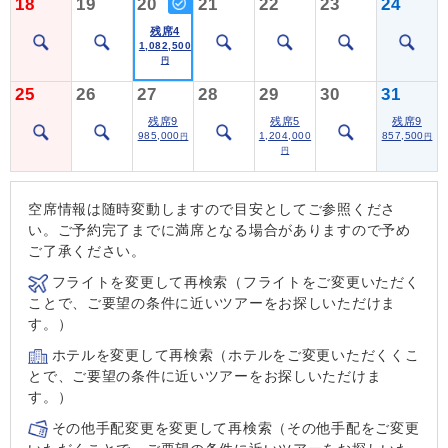
18
19
20
21
22
23
24
残席4
1,082,500
円
25
26
27
28
29
30
31
残席9
残席5
残席9
985,000
1,204,000
857,500
円
円
円
空席情報は随時変動しますので目安としてご参照くださ
い。ご予約完了までに満席となる場合がありますので予め
ご了承ください。
フライトを変更して再検索（フライトをご変更いただく
ことで、ご要望の条件に近いツアーをお探しいただけま
す。）
ホテルを変更して再検索（ホテルをご変更いただくくこ
とで、ご要望の条件に近いツアーをお探しいただけま
す。）
その他手配変更を変更して再検索（その他手配をご変更