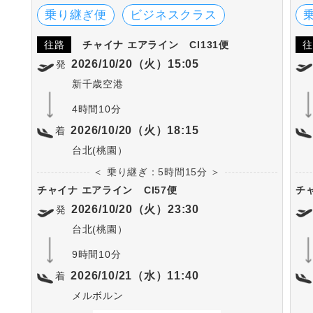
ています。
乗り継ぎ便
ビジネスクラス
往路
チャイナ エアライン
CI131便
往
2026/10/20（火）15:05
発
新千歳空港
4時間10分
2026/10/20（火）18:15
着
台北(桃園）
＜ 乗り継ぎ：5時間15分 ＞
チャイナ エアライン
CI57便
チ
2026/10/20（火）23:30
発
台北(桃園）
9時間10分
2026/10/21（水）11:40
着
メルボルン