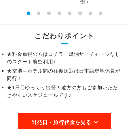
3,000円、子供（2歳以上12歳未満）3,000円
2名様から出発可能な個人型プランで
2名様催行
2026/9/21〜 大人（12歳以上）3,000円、子
す。
供（2歳以上12歳未満）3,000円
おひとり様参
おひとり様限定でご参加いただけるコー
加限定
こだわりポイント
スです。
1名様1室同代
1名様1室利用でも追加料金がかからない
金
★料金重視の方はコチラ！燃油サーチャージなし
コースです。
のスクート航空利用♪
ご夫婦限定でご参加いただけるコースで
ご夫婦限定
★空港⇔ホテル間の往復送迎は日本語現地係員が
す。
同行！
女性限定でご参加いただけるコースで
★1日目ゆっくり出発！遠方の方もご参加いただ
女性限定
す。
きやすいスケジュールです♪
ご参加にあたり年齢に制限があるコース
年齢制限あり
です。
出発日・旅行代金を見る
利用航空会社が指定なので、ご出発の計
航空会社指定
画にとても便利です。