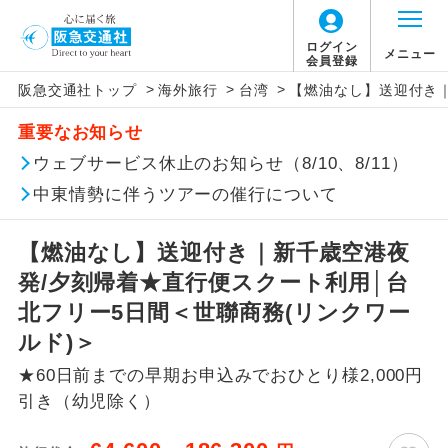
ログイン
メニュー
会員登録
>
>
>
阪急交通社トップ
海外旅行
台湾
【燃油なし】送迎付き｜
このツアーは以下の出発地から追加代金でご参
旅行代金に、以下の料金は含まれておりませ
アイコン
説明
加いただけます。
重要なお知らせ
ん。別途お支払が必要となります。
往路出発空港（駅）から復路到着空港
ウェブサービス休止のお知らせ（8/10、8/11）
※リクエスト受付の場合、ご手配の可否は後日回答さ
添乗員同行
（駅）まで同行します。
せていただきます。
【日本国内空港施設使用料】
中東情勢に伴うツアーの催行について
新千歳空港
現地到着後、現地係員が同行しお世話い
現地係員同行
たします。
追加代金にて各地発着ありとは
大人（12歳以上）3,000円、子供（2歳以上12
【燃油なし】送迎付き｜新千歳空港夜
歳未満）1,500円
発/夕刻帰着★直行便スクート利用│台
バスガイド乗
バスガイドが乗務し、車内での観光案内
当ツアーは日程表に記載の出発空港だけで
務
があります。
北フリー5日間＜世聯商務(リンクワー
なく、各地より下記追加代金にて飛行機や
【旅客保安サービス料】
ルド)＞
鉄道などを利用しご参加いただけます。
新コース
新千歳空港
初登場のコースです。
★60日前までの早期お申込みでおひとり様2,000円
ご同行者様が異なる発着地をご希望の場合
大人（12歳以上）650円、子供（2歳以上12
引き（幼児除く）
ユネスコに登録されている文化遺産や自
は、当社予約センターまで連絡ください。
歳未満）650円
世界遺産
然遺産を訪ねるコースです。