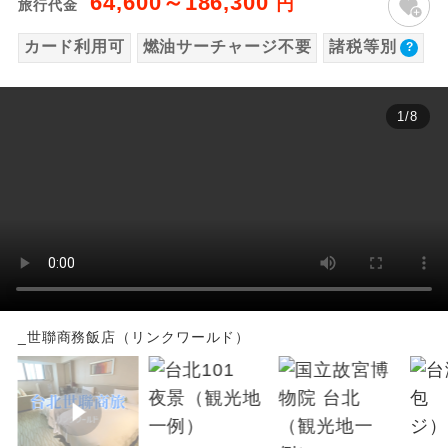
64,600～186,300
円
旅行代金
【海外空港諸税等】
温泉
温泉地にも宿泊するコースです。
カード利用可
燃油サーチャージ不要
諸税等別
旅行代金に各国空港の旅客サービス施設使用
料と空港税等は含まれておりません。別途お
ご宿泊ホテルに露天風呂が付いていま
露天風呂
す。
支払いが必要となります。
1
/
8
2026/8/8〜2026/9/20 大人（12歳以上）
大浴場
ご宿泊ホテルに大浴場が付いています。
2,600円、子供（2歳以上12歳未満）2,600円
2026/9/21〜 大人（12歳以上）3,800円、子
全てのお食事が付いていますので、お食
全食事付き
供（2歳以上12歳未満）3,800円
事の心配はいりません。（機内食を除
く）
※上記以外の出発日につきましては料金確定
後にご案内いたします。
お部屋にてゆっくりとお召し上がりいた
お部屋食
※手配の都合により変更になる場合がありま
だけます。
す。
_世聯商務飯店（リンクワールド）
トラベルイヤ
周りの音を気にせず、ガイドさんの説明
ホン
をじっくり聞くことができます。
【その他諸税追加】
国際観光旅客税
1名様から出発可能な個人型プランで
1名様催行
す。
2026/8/8〜2026/9/20 大人（12歳以上）