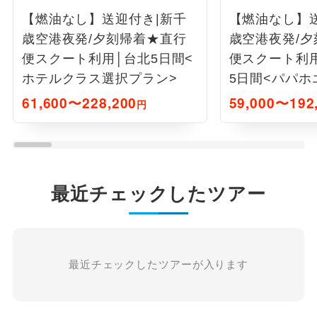
【燃油なし】送迎付き|新千
【燃油なし】
歳空港夜発/夕刻帰着★直行
歳空港夜発/
便スクート利用│台北5日間<
便スクート利
ホテルクラス選択プラン>
5日間<パパホ
イドルーム>
61,600〜228,200
59,000〜192
円
最近チェックしたツアー
最近チェックしたツアーが入ります