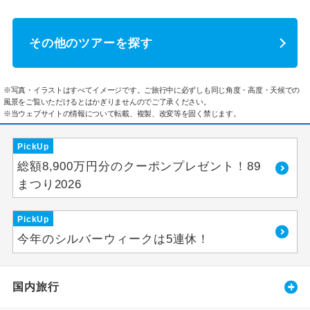
その他のツアーを探す
※写真・イラストはすべてイメージです。ご旅行中に必ずしも同じ角度・高度・天候での
風景をご覧いただけるとはかぎりませんのでご了承ください。
※当ウェブサイトの情報について転載、複製、改変等を固く禁じます。
PickUp
総額8,900万円分のクーポンプレゼント！89
まつり2026
PickUp
今年のシルバーウィークは5連休！
国内旅行