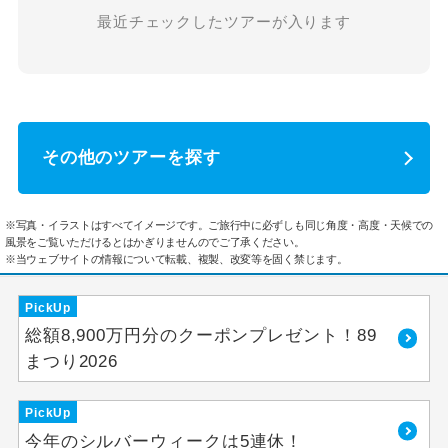
最近チェックしたツアーが入ります
その他のツアーを探す
※写真・イラストはすべてイメージです。ご旅行中に必ずしも同じ角度・高度・天候での
風景をご覧いただけるとはかぎりませんのでご了承ください。
※当ウェブサイトの情報について転載、複製、改変等を固く禁じます。
PickUp
総額8,900万円分のクーポンプレゼント！89
まつり2026
PickUp
今年のシルバーウィークは5連休！