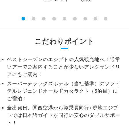
高松駅高速BT/大阪/関西空
香川県
0
円
2名様から出発可能な個人型プランで
2名様催行
港 バスプラン
す。
おひとり様参
おひとり様限定でご参加いただけるコー
加限定
スです。
こだわりポイント
1名様1室同代
1名様1室利用でも追加料金がかからない
金
コースです。
ベストシーズンのエジプトの人気観光地へ！通常
ツアーでご案内することが少ないアレクサンドリ
ご夫婦限定でご参加いただけるコースで
ご夫婦限定
アにもご案内！
す。
スーパーデラックスホテル（当社基準）のソフィ
女性限定でご参加いただけるコースで
女性限定
テルレジェンドオールドカタラクト（5泊目）に
す。
ご宿泊！
ご参加にあたり年齢に制限があるコース
年齢制限あり
全出発日、関西空港から添乗員同行+現地エジプ
です。
トでは日本語ガイドが同行の安心のダブルサポー
ト！
利用航空会社が指定なので、ご出発の計
航空会社指定
画にとても便利です。