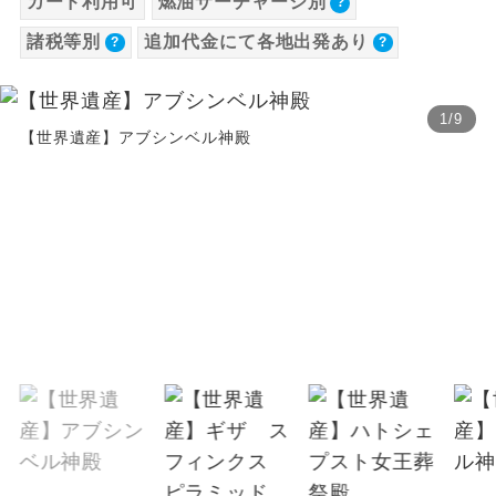
カード利用可
燃油サーチャージ別
【海外空港諸税等】
温泉
温泉地にも宿泊するコースです。
バス追加代金（1名様につき）
諸税等別
追加代金にて各地出発あり
旅行代金に各国空港の旅客サービス施設使用
設定期間（往路出発日）：上記期間以外
料と空港税等は含まれておりません。別途お
ご宿泊ホテルに露天風呂が付いていま
露天風呂
【往路】
す。
支払いが必要となります。料金確定後、お知
1
/
9
【世界遺産】アブシンベル神殿
追加
らせいたします。
出発地
大浴場
ご宿泊ホテルに大浴場が付いています。
代金
徳島駅前/大阪/関西空港 バス
全てのお食事が付いていますので、お食
徳島県
0
円
プラン
全食事付き
事の心配はいりません。（機内食を除
く）
高松駅高速BT/大阪/関西空
香川県
0
円
港 バスプラン
お部屋にてゆっくりとお召し上がりいた
お部屋食
だけます。
【復路】
追加
トラベルイヤ
周りの音を気にせず、ガイドさんの説明
到着地
ホン
代金
をじっくり聞くことができます。
徳島駅前/大阪/関西空港 バス
徳島県
0
円
1名様から出発可能な個人型プランで
1名様催行
プラン
す。