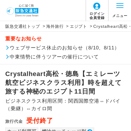
ログイン
メニュー
会員登録
>
>
>
阪急交通社トップ
海外旅行
エジプト
Crystalhe
このツアーは以下の出発地から追加代金でご参
旅行代金に燃油サーチャージは含まれており
旅行代金に、以下の料金は含まれておりませ
アイコン
説明
加いただけます。
重要なお知らせ
ません。別途お支払いが必要となります。
ん。別途お支払が必要となります。
往路出発空港（駅）から復路到着空港
ウェブサービス休止のお知らせ（8/10、8/11）
※リクエスト受付の場合、ご手配の可否は後日回答さ
添乗員同行
目安：98,000円（2026/05/08現在）
（駅）まで同行します。
せていただきます。
※上記の燃油サーチャージは変更になる場合
【日本国内空港施設使用料】
中東情勢に伴うツアーの催行について
があります。
関西国際空港
現地到着後、現地係員が同行しお世話い
現地係員同行
たします。
追加代金にて各地発着ありとは
大人（12歳以上）3,310円、子供（2歳以上12
Crystalheart高松・徳島【エミレーツ
歳未満）1,660円
航空ビジネスクラス利用】時を超えて
バスガイド乗
バスガイドが乗務し、車内での観光案内
当ツアーは日程表に記載の出発空港だけで
務
があります。
旅する神秘のエジプト11日間
なく、各地より下記追加代金にて飛行機や
【旅客保安サービス料】
ビジネスクラス利用区間：関西国際空港⇔ドバイ
鉄道などを利用しご参加いただけます。
新コース
関西国際空港
初登場のコースです。
（乗継）⇔カイロ間
ご同行者様が異なる発着地をご希望の場合
大人（12歳以上）320円、子供（2歳以上12
受付終了
ユネスコに登録されている文化遺産や自
は、当社予約センターまで連絡ください。
旅行代金
歳未満）320円
世界遺産
然遺産を訪ねるコースです。