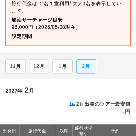
旅行代金は ２名１室利用/ 大人1名を表示してい
ます。
燃油サーチャージ目安
98,000円（2026/05/08現在）
設定期間
11月
12月
1月
2月
2
2027年
月
2月出発のツアー最安値
-
円
催行状況
出発日
旅行代金
残席
予約
割引