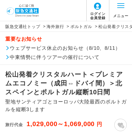
ログイン
メニュー
会員登録
>
>
>
阪急交通社トップ
海外旅行
ポルトガル
松山発着クリス
このツアーは以下の出発地から追加代金でご参
旅行代金に燃油サーチャージは含まれており
旅行代金に、以下の料金は含まれておりませ
アイコン
説明
加いただけます。
重要なお知らせ
ません。別途お支払いが必要となります。
ん。別途お支払が必要となります。
往路出発空港（駅）から復路到着空港
ウェブサービス休止のお知らせ（8/10、8/11）
※リクエスト受付の場合、ご手配の可否は後日回答さ
添乗員同行
目安：98,000円（2026/08/01現在）
（駅）まで同行します。
せていただきます。
※上記の燃油サーチャージは変更になる場合
【日本国内空港施設使用料】
中東情勢に伴うツアーの催行について
があります。
成田国際空港
現地到着後、現地係員が同行しお世話い
現地係員同行
たします。
追加代金にて各地発着ありとは
大人（12歳以上）2,460円、子供（2歳以上12
松山発着クリスタルハート＜プレミア
歳未満）1,240円
ムエコノミー（成田⇔ドバイ間）＞北
バスガイド乗
バスガイドが乗務し、車内での観光案内
当ツアーは日程表に記載の出発空港だけで
務
があります。
スペインとポルトガル縦断10日間
なく、各地より下記追加代金にて飛行機や
【旅客保安サービス料】
聖地サンティアゴとヨーロッパ大陸最西のポルトガ
鉄道などを利用しご参加いただけます。
新コース
成田国際空港
初登場のコースです。
ルを縦断3します
ご同行者様が異なる発着地をご希望の場合
大人（12歳以上）700円、子供（2歳以上12
ユネスコに登録されている文化遺産や自
は、当社予約センターまで連絡ください。
歳未満）700円
世界遺産
1,029,000～1,069,000
円
旅行代金
然遺産を訪ねるコースです。