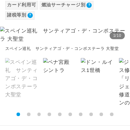
カード利用可
燃油サーチャージ別
【海外空港諸税等】
温泉
温泉地にも宿泊するコースです。
諸税等別
旅行代金に各国空港の旅客サービス施設使用
料と空港税等は含まれておりません。別途お
ご宿泊ホテルに露天風呂が付いていま
露天風呂
す。
支払いが必要となります。
1
/
10
大人（12歳以上）12,190円、子供（2歳以上
大浴場
ご宿泊ホテルに大浴場が付いています。
12歳未満）12,190円
スペイン巡礼 サンティアゴ・デ・コンポステーラ 大聖堂
※手配の都合により変更になる場合がありま
全てのお食事が付いていますので、お食
全食事付き
す。
事の心配はいりません。（機内食を除
く）
【その他諸税追加】
お部屋にてゆっくりとお召し上がりいた
お部屋食
航空保険特別料金
だけます。
大人（12歳以上）3,280円、子供（2歳以上12
トラベルイヤ
周りの音を気にせず、ガイドさんの説明
歳未満）3,280円、幼児 3,280円
ホン
をじっくり聞くことができます。
1名様から出発可能な個人型プランで
1名様催行
す。