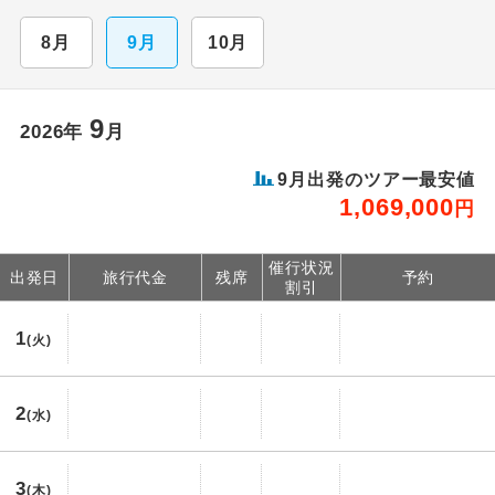
8月
9月
10月
9
2026年
月
9月出発のツアー最安値
1,069,000
円
催行状況
出発日
旅行代金
残席
予約
割引
1
(火)
2
(水)
3
(木)