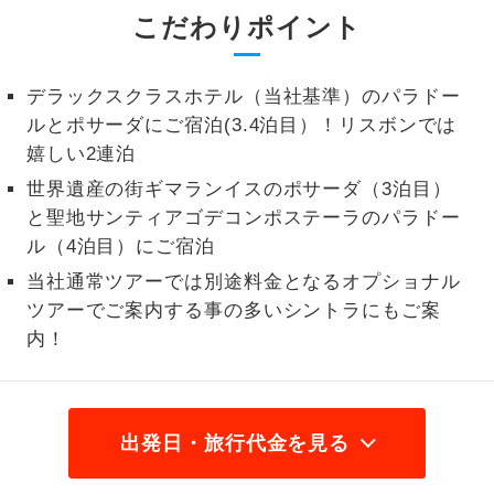
こだわりポイント
2名様から出発可能な個人型プランで
2名様催行
す。
デラックスクラスホテル（当社基準）のパラドー
おひとり様参
おひとり様限定でご参加いただけるコー
ルとポサーダにご宿泊(3.4泊目）！リスボンでは
加限定
スです。
嬉しい2連泊
1名様1室同代
1名様1室利用でも追加料金がかからない
世界遺産の街ギマランイスのポサーダ（3泊目）
金
コースです。
と聖地サンティアゴデコンポステーラのパラドー
ル（4泊目）にご宿泊
ご夫婦限定でご参加いただけるコースで
ご夫婦限定
当社通常ツアーでは別途料金となるオプショナル
す。
ツアーでご案内する事の多いシントラにもご案
女性限定でご参加いただけるコースで
内！
女性限定
す。
ご参加にあたり年齢に制限があるコース
年齢制限あり
です。
出発日・旅行代金を見る
利用航空会社が指定なので、ご出発の計
航空会社指定
画にとても便利です。