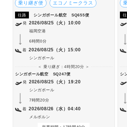
す。
乗り継ぎ便
エコノミークラス
往路
シンガポール航空
SQ655便
往
2026/08/25（火）10:00
発
福岡空港
6時間0分
2026/08/25（火）15:00
着
シンガポール
＜ 乗り継ぎ：4時間20分 ＞
シンガポール航空
SQ247便
シ
2026/08/25（火）19:20
発
シンガポール
7時間20分
2026/08/26（水）04:40
着
メルボルン