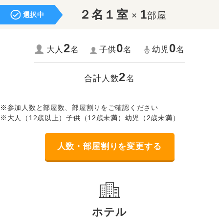
２名１室
1
×
部屋
選択中
2
0
0
大人
名
子供
名
幼児
名
2
合計人数
名
※参加人数と部屋数、部屋割りをご確認ください
※大人（12歳以上）子供（12歳未満）幼児（2歳未満）
人数・部屋割りを変更する
ホテル