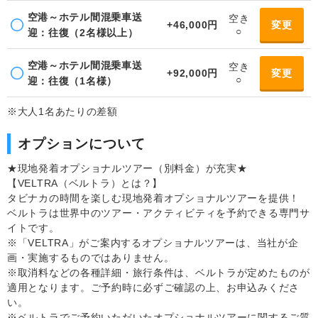
空港～ホテル間混乗車送
空き
+46,000円
変更
○
迎：往復（2名様以上）
空港～ホテル間混乗車送
空き
+92,000円
変更
○
迎：往復（1名様）
※大人1名あたりの差額
オプションについて
★現地発着オプショナルツアー（別料金）が充実★
【VELTRA（ベルトラ）とは？】
タビナカの時間を楽しむ現地発着オプショナルツアーを提供！
ベルトラは世界中のツアー・アクティビティを予約できる専門サ
イトです。
※「VELTRA」がご案内するオプショナルツアーは、当社が企
画・実施するものではありません。
※取消料などの各種詳細・旅行条件は、ベルトラが定めたものが
適用となります。ご予約時に必ずご確認の上、お申込みくださ
い。
※ベルトラでご予約いただいたオプショナルツアーに関するご質