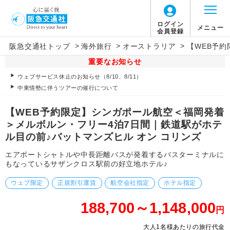
ログイン
メニュー
会員登録
>
>
>
阪急交通社トップ
海外旅行
オーストラリア
【WEB予
重要なお知らせ
ウェブサービス休止のお知らせ（8/10、8/11）
中東情勢に伴うツアーの催行について
【WEB予約限定】シンガポール航空＜福岡発着
＞メルボルン・フリー4泊7日間｜鉄道駅がホテ
ル目の前♪バットマンズヒル オン コリンズ
エアポートシャトルや中長距離バスが発着するバスターミナルに
もなっているサザンクロス駅前の好立地ホテル♪
ウェブ限定
正規割引運賃
航空会社指定
ホテル指定
188,700～1,148,000
円
大人1名様あたりの旅行代金