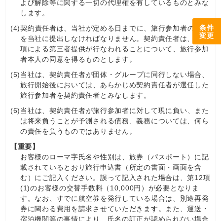
よび解除等に関する一切の代理権を有しているものとみな
します。
条件
(4)
契約責任者は、当社が定める日までに、旅行参加者の名簿
変更
を当社に提出しなければなりません。契約責任者は、第27
項による第三者提供が行なわれることについて、旅行参加
者本人の同意を得るものとします。
(5)
当社は、契約責任者が団体・グループに同行しない場合、
旅行開始後においては、あらかじめ契約責任者が選任した
旅行参加者を契約責任者とみなします。
(6)
当社は、契約責任者が旅行参加者に対して現に負い、また
は将来負うことが予測される債務、義務については、何ら
の責任を負うものではありません。
【重要】
お客様のローマ字氏名や性別は、旅券（パスポート）に記
載されているとおり旅行申込書（所定の書面・画面を含
む）にご記入ください。誤って記入された場合は、第12項
(1)のお客様の交替手数料（10,000円）が必要となりま
す。なお、すでに航空券を発行している場合は、別途再発
券に関わる費用を請求させていただきます。また、運送・
宿泊機関等の事情により、氏名の訂正が認められない場合