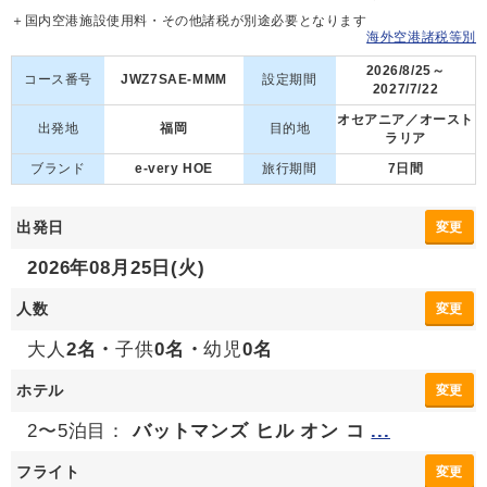
＋国内空港施設使用料・その他諸税が別途必要となります
海外空港諸税等別
2026/8/25～
コース番号
JWZ7SAE-MMM
設定期間
2027/7/22
オセアニア／オースト
出発地
福岡
目的地
ラリア
ブランド
e-very HOE
旅行期間
7日間
出発日
変更
2026年08月25日(火)
人数
変更
大人
2名・
子供
0名・
幼児
0名
ホテル
変更
2〜5泊目：
バットマンズ ヒル オン コ
...
フライト
変更