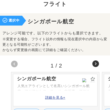
フライト
選択中
シンガポール航空
アレンジ可能です。以下のフライトからも選択できます。
※変更する場合、フライト以外の情報も現在選択中の内容から変
更となる可能性がございます。
かならず変更後の画面にて詳細をご確認ください。
1
/
2
シンガポール航空
人気エアラインとして名高いシンガポール航
空。アジアからヨーロッパ、中近東、アフリ
カ、北米、南太平洋など幅広いネットワーク
詳細を見る+
や高い安全性、最新鋭機をいち早く導入する
などのサービスで世界の人々に愛されていま