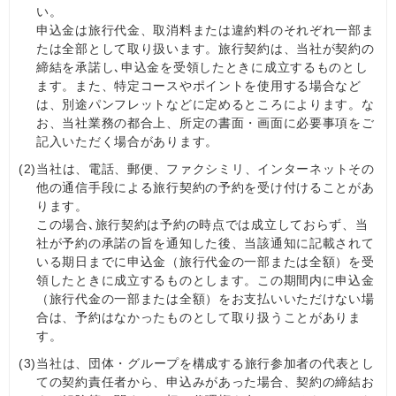
い。
申込金は旅行代金、取消料または違約料のそれぞれ一部ま
たは全部として取り扱います。旅行契約は、当社が契約の
締結を承諾し､申込金を受領したときに成立するものとし
ます。また、特定コースやポイントを使用する場合など
は、別途パンフレットなどに定めるところによります。な
お、当社業務の都合上、所定の書面・画面に必要事項をご
記入いただく場合があります。
(2)
当社は、電話、郵便、ファクシミリ、インターネットその
他の通信手段による旅行契約の予約を受け付けることがあ
ります。
この場合､旅行契約は予約の時点では成立しておらず、当
社が予約の承諾の旨を通知した後、当該通知に記載されて
いる期日までに申込金（旅行代金の一部または全額）を受
領したときに成立するものとします。この期間内に申込金
（旅行代金の一部または全額）をお支払いいただけない場
合は、予約はなかったものとして取り扱うことがありま
す。
(3)
当社は、団体・グループを構成する旅行参加者の代表とし
ての契約責任者から、申込みがあった場合、契約の締結お