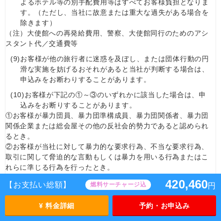
よるホテル等の別手配費用等はすべてお客様負担となりま
す。（ただし、当社に故意または重大な過失がある場合を
除きます）
（注）大使館への再発給費用、警察、大使館同行のためのアシ
スタント代／交通費等
(9)
お客様が他の旅行者に迷惑を及ぼし、または団体行動の円
滑な実施を妨げるおそれがあると当社が判断する場合は、
申込みをお断わりすることがあります。
(10)
お客様が下記の①～③のいずれかに該当した場合は、申
込みをお断りすることがあります。
①お客様が暴力団員、暴力団準構成員、暴力団関係者、暴力団
関係企業または総会屋その他の反社会的勢力であると認められ
るとき。
②お客様が当社に対して暴力的な要求行為、不当な要求行為、
取引に関して脅迫的な言動もしくは暴力を用いる行為またはこ
れらに準じる行為を行ったとき。
③お客様が風説を流布し、偽計を用いもしくは威力を用いて当
420,460
【お支払い総額】
燃料サーチャージ込
円
社の信用を毀損する行為、当社の業務を妨害する行為またはこ
れらに準じる行為を行ったとき。
¥ 料金詳細
予約・お申込み
(11)
キャンセル待ちの取扱いについての特約