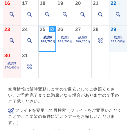
16
17
18
19
20
21
22
23
24
25
26
27
28
29
残席6
残席5
残席9
残席9
188,700
188,700
209,200
373,600
円
円
円
円
30
31
残席9
270,600
円
空席情報は随時変動しますので目安としてご参照くださ
い。ご予約完了までに満席となる場合がありますので予め
ご了承ください。
フライトを変更して再検索（フライトをご変更いただく
ことで、ご要望の条件に近いツアーをお探しいただけま
す。）