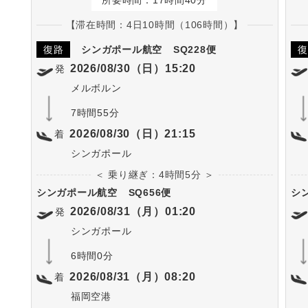
所要時間：17時間40分
【滞在時間：4日10時間（106時間）】
復路
シンガポール航空
SQ228便
復
2026/08/30（日）15:20
発
メルボルン
7時間55分
2026/08/30（日）21:15
着
シンガポール
＜ 乗り継ぎ：4時間5分 ＞
シンガポール航空
SQ656便
シ
2026/08/31（月）01:20
発
シンガポール
6時間0分
2026/08/31（月）08:20
着
福岡空港