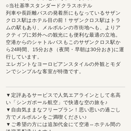
○当社基準スタンダードクラスホテル
列車や長距離バスの発着所にもなっているサザン
クロス駅はホテル目の前！サザンクロス駅はトラ
ムの駅もあり、メルボルンの市街地へも、よりア
クティブに郊外への観光にも便利な最適の立地。
空港からのシャトルバスもこのサザンクロス駅か
ら24時間、15分おき（夜間・早朝は30分おき)に運
行しています。
エレガントなヨーロピアンスタイルの外観とモダ
ンでシンプルな客室が特徴です。
▼定評あるサービスで人気エアラインとして名高
い「シンガポール航空」で快適な空の旅を♪
▼自由気ままなフリープラン！思い思いの過ごし
方でメルボルンをご満喫ください♪
▼ご希望の方には追加代金にて空港⇔ホテル間の