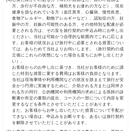
方、歩行が不自由な方、補助犬をお連れの方など）、現在
健康を損なわれている方（血圧異常、心臓病、慢性疾患、
食物アレルギー、動物アレルギーなど）、認知症の⽅、妊
娠中の方、妊娠の可能性のある方、その他特別な配慮が必
要とされる方は、その旨を旅行契約の申込み時にお申し出
ください。当社は可能かつ合理的な範囲内でこれに応じま
す。お客様の状況および旅行中に必要とされる措置につい
ては、あらためて当社よりお伺いします。（旅行契約の成
立後にこれらの状態になった場合も直ちにお申し出くださ
い）。
お客様からのお申し出に基づき、当社がお客様のために講
じた特別な措置に要する費用はお客様の負担となります。
当社は現地事情や利用機関などの状況を踏まえて旅行が安
全かつ円滑に実施するために、介助される方または同伴さ
れる方の同行、公的機関や利用機関の求めによる医師の診
断書や所定の書類の提出、コースの一部について内容を変
更するなどを条件とさせていただくことがあります。
また、お客様からお申し出いただいた措置について手配が
できない場合は、申込みをお断りする、あるいは旅行契約
を解除させていただくことがあります。