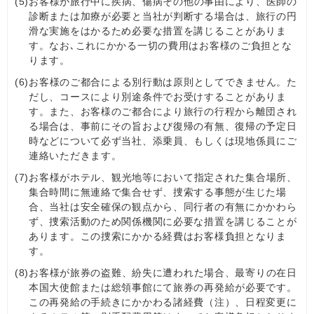
(5)
お客様が旅行中に疾病、傷病その他の事由により、医師の
診断または加療が必要と当社が判断する場合は、旅行の円
滑な実施をはかるため必要な措置を講じることがありま
す。なお､これにかかる一切の費用はお客様のご負担とな
ります。
(6)
お客様のご都合による別行動は原則としてできません。た
だし、コースにより別途条件でお受けすることがありま
す。また、お客様のご都合により旅行の行程から離団され
る場合は、事前にその旨および復帰の有無、復帰の予定日
時などについて必ず当社、添乗員、もしくは現地係員にご
連絡いただきます。
(7)
お客様がホテル、観光地等において指定された集合場所、
集合時間に無連絡で集合せず、捜索する事態が生じた場
合、当社は安全確保の観点から、同行者の有無にかかわら
ず、捜索活動のため関係機関に必要な措置を講じることが
あります。この捜索にかかる経費はお客様負担となりま
す。
(8)
お客様が旅券の盗難、紛失に遭われた場合、最寄りの在日
本国大使館または総領事館にて旅券の再発給が必要です。
この再発給の手続きにかかわる諸経費（注）、日程変更に