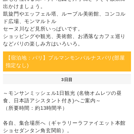
出かけましょう。
凱旋門やエッフェル塔、ルーブル美術館、コンコル
ド広場、モンマルトル
セーヌ川など見所いっぱいです。
ショッピングや観光、美術館、お洒落なカフェ巡り
などパリの楽しみ方はいろいろ。
【宿泊地：パリ】プルマンモンパルナスパリ(部屋
指定なし)
3日目
～モンサンミッシェル1日観光 (名物オムレツの昼
食、日本語アシスタント付き)へご案内～
（所要時間：約13時間半）
各自、集合場所へ（ギャラリーラファイエット本館
ショセダンタン角玄関前）。