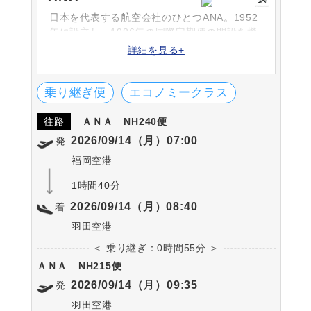
日本を代表する航空会社のひとつANA。1952
年に設立し、1986年の国際定期便の開設を機
に次々と路線を増やしています。シートや機
詳細を見る+
内食、機内サービスなどは高評です。英国の
SKYTRAX社における「ワールド・エアライ
ン・スター・レーディング」の5-STARに何度
乗り継ぎ便
エコノミークラス
も選出されています。
往路
ＡＮＡ
NH240便
2026/09/14（月）07:00
発
福岡空港
1時間40分
2026/09/14（月）08:40
着
羽田空港
＜ 乗り継ぎ：0時間55分 ＞
ＡＮＡ
NH215便
2026/09/14（月）09:35
発
羽田空港