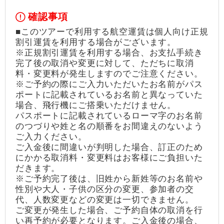
確認事項
■このツアーで利用する航空運賃は個人向け正規
割引運賃を利用する場合がございます。
※正規割引運賃を利用する場合、お支払手続き
完了後の取消や変更に対して、ただちに取消
料・変更料が発生しますのでご注意ください。
※ご予約の際にご入力いただいたお名前がパス
ポートに記載されているお名前と異なっていた
場合、飛行機にご搭乗いただけません。
パスポートに記載されているローマ字のお名前
のつづりや姓と名の順番をお間違えのないよう
ご入力ください。
ご入金後に間違いが判明した場合、訂正のため
にかかる取消料・変更料はお客様にご負担いた
だきます。
※ご予約完了後は、旧姓から新姓等のお名前や
性別や大人・子供の区分の変更、参加者の交
代、人数変更などの変更は一切できません。
ご変更が発生した場合、ご予約自体の取消を行
い再予約が必要となります。ご入金後の場合、