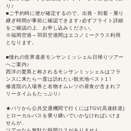
り♪
■ご予約時に便が確定するので、出発・到着・乗り
継ぎ時間が事前に確認できます♪必ずフライト詳細
をご確認の上、お申し込みください。
※福岡空港～羽田空港間はエコノミークラス利用
となります。
■憧れの世界遺産モンサンミッシェル日帰りツアー
へご案内♪
西洋の驚異と称されるモンサンミッシェルはフラ
ンスに来たら一度は訪れたい観光地ベスト1！
修道院の入場券と名物オムレツの昼食が含まれフ
リータイムもたっぷり♪
★パリから公共交通機関で行くにはTGV(高速鉄道)
とローカルバスを乗り継いでいかなければいけま
せんが、
ツアーなら無駄な時間ロスがありません。