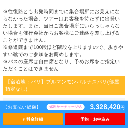
※往復路とも出発時間までに集合場所にお見えにな
らなかった場合、ツアーはお客様を待たずに出発い
たします。また、当日ご集合場所にいらっしゃらな
い場合も催行会社からお客様にご連絡を差し上げる
ことができません。
※修道院まで100段ほど階段を上りますので、歩きや
すい靴でのご参加をお薦めします。
※バスの座席は自由席となり、予めお席をご指定い
ただくことはできません
【宿泊地：パリ】プルマンモンパルナスパリ(部屋
指定なし)
4日目
3,328,420
【お支払い総額】
燃料サーチャージ込
円
終日、自由行動。
¥ 料金詳細
予約・お申込み