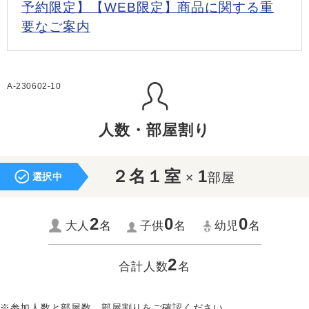
予約限定】【WEB限定】商品に関する重
要なご案内
A-230602-10
人数・部屋割り
２名１室
1
×
部屋
選択中
2
0
0
大人
名
子供
名
幼児
名
2
合計人数
名
※参加人数と部屋数、部屋割りをご確認ください