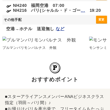
NH240 福岡空港 07:00
NH216 パリ(シャルル・ド・ゴー
...
19:20
その他手配
変更
空港→ホテル 送迎無し
など
プルマンパリモンパルナス 外観
モンサンミ
おすすめポイント
■スターアライアンスメンバーANAビジネスクラス
指定（羽田～パリ間）♪
■お帰りはパリを夜出発で、フリータイムもたっぷ