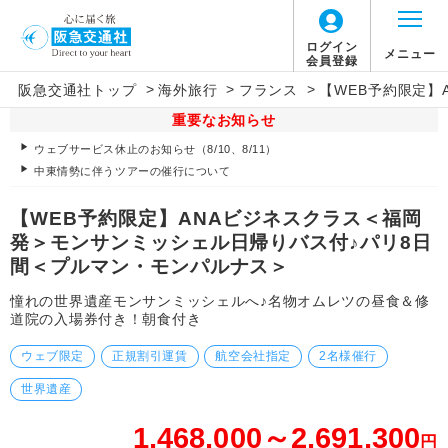
ログイン
メニュー
会員登録
>
>
>
阪急交通社トップ
海外旅行
フランス
【WEB予約限定】
重要なお知らせ
ウェブサービス休止のお知らせ（8/10、8/11）
中東情勢に伴うツアーの催行について
【WEB予約限定】ANAビジネスクラス＜福岡
発＞モンサンミッシェル日帰りバス付♪パリ8日
間＜プルマン・モンパルナス＞
憧れの世界遺産モンサンミッシェルへ♪名物オムレツの昼食＆修
道院の入場券付き！朝食付き
ウェブ限定
正規割引運賃
航空会社指定
2名様催行
世界遺産
1,468,000～2,691,300
円