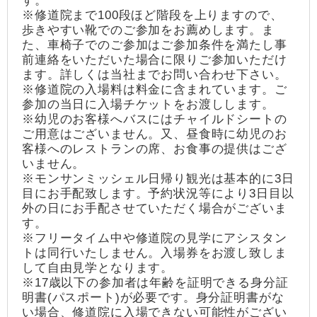
す。
※修道院まで100段ほど階段を上りますので、
歩きやすい靴でのご参加をお薦めします。ま
た、車椅子でのご参加はご参加条件を満たし事
前連絡をいただいた場合に限りご参加いただけ
ます。詳しくは当社までお問い合わせ下さい。
※修道院の入場料は料金に含まれています。ご
参加の当日に入場チケットをお渡しします。
※幼児のお客様へバスにはチャイルドシートの
ご用意はございません。又、昼食時に幼児のお
客様へのレストランの席、お食事の提供はござ
いません。
※モンサンミッシェル日帰り観光は基本的に3日
目にお手配致します。予約状況等により3日目以
外の日にお手配させていただく場合がございま
す。
※フリータイム中や修道院の見学にアシスタン
トは同行いたしません。入場券をお渡し致しま
して自由見学となります。
※17歳以下の参加者は年齢を証明できる身分証
明書(パスポート)が必要です。身分証明書がな
い場合、修道院に入場できない可能性がござい