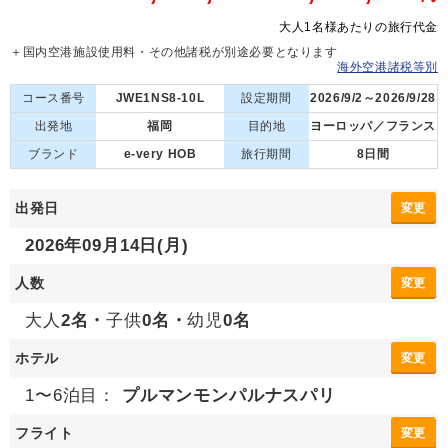
大人1名様あたりの旅行代金
＋国内空港施設使用料・その他諸税が別途必要となります
海外空港諸税等別
コース番号
JWE1NS8-10L
設定期間
2026/9/2～2026/9/28
出発地
福岡
目的地
ヨーロッパ／フランス
ブランド
e-very HOB
旅行期間
8日間
出発日
変更
2026年09月14日(月)
人数
変更
大人
2名・
子供
0名・
幼児
0名
ホテル
変更
1〜6泊目：
プルマンモンパルナスパリ
フライト
変更