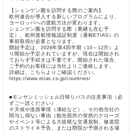
【シェンゲン圏を訪問する際のご案内】
欧州連合が導入する新しいプログラムにより、
ヨーロッパへの渡航方法が変わります。
シェンゲン圏を訪問する際（乗継も含む予
定）、欧州渡航情報認証制度（通称ETIAS）の
事前取得が必要となります。
開始予定は、2026年第4四半期（10～12月）よ
り開始が予定されていますが、現在は開始され
ておらず手続きは不要です。開始された場合、
ご予約のお客様には当社よりご連絡します。
詳細は、こちらよりご確認ください。
https://www.etias.co.jp/countries/
■モンサンミッシェル日帰りバスの注意事項（必
ずご一読ください）
※天候や道路事情（凍結など）、その他当社の
関与し得ない事由（観光箇所の突然のクローズ
やイベント等による大規模な交通規制、修道院
のストライキ予告、または閉院が予測される場