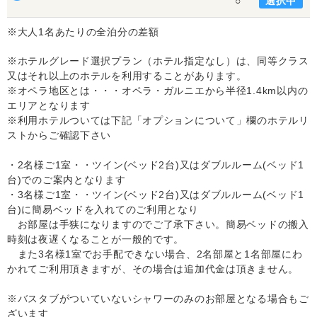
選択中
○
※大人1名あたりの全泊分の差額
※ホテルグレード選択プラン（ホテル指定なし）は、同等クラス
又はそれ以上のホテルを利用することがあります。
※オペラ地区とは・・・オペラ・ガルニエから半径1.4km以内の
エリアとなります
※利用ホテルついては下記「オプションについて」欄のホテルリ
ストからご確認下さい
・2名様ご1室・・ツイン(ベッド2台)又はダブルルーム(ベッド1
台)でのご案内となります
・3名様ご1室・・ツイン(ベッド2台)又はダブルルーム(ベッド1
台)に簡易ベッドを入れてのご利用となり
お部屋は手狭になりますのでご了承下さい。簡易ベッドの搬入
時刻は夜遅くなることが一般的です。
また3名様1室でお手配できない場合、2名部屋と1名部屋にわ
かれてご利用頂きますが、その場合は追加代金は頂きません。
※バスタブがついていないシャワーのみのお部屋となる場合もご
ざいます