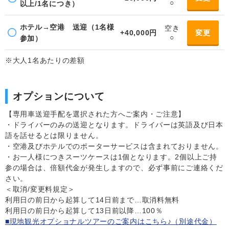
○
以上/1名につき）
ホテル→空港 送迎（1名様
空き
+40,000円
変更
○
参加）
※大人1名あたりの差額
オプションについて
【専用車送迎手配を選択された方へご案内・ご注意】
・ドライバーのみの送迎となります。ドライバーは英語及び日本
語を話せるとは限りません。
・空港及びホテルでのポーターサービスは含まれておりません。
・お一人様につきスーツケースは1個となります。2個以上ご持
参の場合は、倍額代金が発生しますので、必ず事前にご連絡くだ
さい。
＜取消/変更料規定＞
利用日の前日から起算して14日前まで…取消料無料
利用日の前日から起算して13日前以降…100％
■現地観光オプショナルツアーのご案内はこちら♪（別途代金）