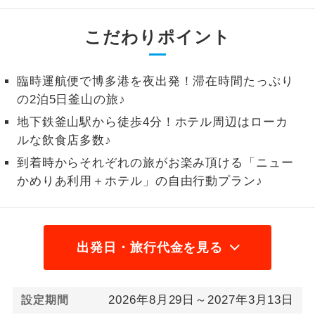
2名様から出発可能な個人型プランで
2名様催行
こだわりポイント
す。
おひとり様参
おひとり様限定でご参加いただけるコー
加限定
臨時運航便で博多港を夜出発！滞在時間たっぷり
スです。
の2泊5日釜山の旅♪
1名様1室同代
1名様1室利用でも追加料金がかからない
地下鉄釜山駅から徒歩4分！ホテル周辺はローカ
金
コースです。
ルな飲食店多数♪
到着時からそれぞれの旅がお楽み頂ける「ニュー
ご夫婦限定でご参加いただけるコースで
ご夫婦限定
かめりあ利用＋ホテル」の自由行動プラン♪
す。
女性限定でご参加いただけるコースで
女性限定
す。
出発日・旅行代金を見る
ご参加にあたり年齢に制限があるコース
年齢制限あり
です。
2026年8月29日～2027年3月13日
利用航空会社が指定なので、ご出発の計
設定期間
航空会社指定
画にとても便利です。