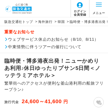
ログイン
メニュー
会員登録
>
>
>
阪急交通社トップ
海外旅行
韓国
臨時便・博多港夜出発
このツアーは以下の出発地から追加代金でご参
燃油サーチャージは旅行代金に含まれていま
旅行代金に、以下の料金は含まれておりませ
アイコン
説明
加いただけます。
重要なお知らせ
す。
ん。別途お支払が必要となります。
往路出発空港（駅）から復路到着空港
ウェブサービス休止のお知らせ（8/10、8/11）
※リクエスト受付の場合、ご手配の可否は後日回答さ
添乗員同行
なお、今後燃油サーチャージの増減または廃
（駅）まで同行します。
せていただきます。
止された場合でも旅行代金に変更はございま
中東情勢に伴うツアーの催行について
せん。
【海外空港諸税等】
現地到着後、現地係員が同行しお世話い
現地係員同行
たします。
追加代金にて各地発着ありとは
旅行代金に各国空港の旅客サービス施設使用
臨時便・博多港夜出発！ニューかめり
料と空港税等は含まれておりません。別途お
あ利用♪休日ゆったりプサン5日間＜ノ
バスガイド乗
バスガイドが乗務し、車内での観光案内
当ツアーは日程表に記載の出発空港だけで
務
支払いが必要となります。
があります。
ッテラミアホテル＞
なく、各地より下記追加代金にて飛行機や
大人（12歳以上）800円、子供（2歳以上12
繁華街へのアクセスが便利な釜山港利用の船旅フリ
鉄道などを利用しご参加いただけます。
新コース
歳未満）700円
初登場のコースです。
ープラン♪
ご同行者様が異なる発着地をご希望の場合
※手配の都合により変更になる場合がありま
ユネスコに登録されている文化遺産や自
は、当社予約センターまで連絡ください。
す。
世界遺産
24,600～41,600
円
旅行代金
然遺産を訪ねるコースです。