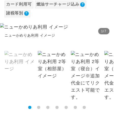
カード利用可
燃油サーチャージ込み
【その他諸税追加】
温泉
温泉地にも宿泊するコースです。
諸税等別
国内港湾施設使用料
2026/8/8〜 大人（12歳以上）500円、子供
ご宿泊ホテルに露天風呂が付いていま
露天風呂
す。
（2歳以上12歳未満）250円国際観光旅客税
1
/
7
2026/8/8〜 大人（12歳以上）3,000円、子供
ニューかめりあ利用 イメージ
大浴場
ご宿泊ホテルに大浴場が付いています。
（2歳以上12歳未満）3,000円
全てのお食事が付いていますので、お食
全食事付き
事の心配はいりません。（機内食を除
く）
お部屋にてゆっくりとお召し上がりいた
お部屋食
だけます。
トラベルイヤ
周りの音を気にせず、ガイドさんの説明
ホン
をじっくり聞くことができます。
1名様から出発可能な個人型プランで
1名様催行
す。