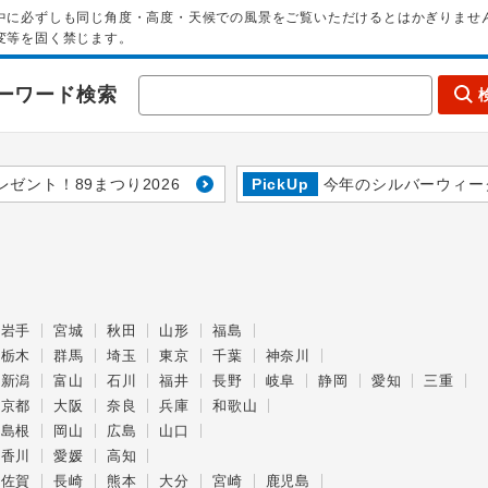
中に必ずしも同じ角度・高度・天候での風景をご覧いただけるとはかぎりませ
変等を固く禁じます。
ーワード検索
レゼント！89まつり2026
PickUp
今年のシルバーウィー
岩手
宮城
秋田
山形
福島
栃木
群馬
埼玉
東京
千葉
神奈川
新潟
富山
石川
福井
長野
岐阜
静岡
愛知
三重
京都
大阪
奈良
兵庫
和歌山
島根
岡山
広島
山口
香川
愛媛
高知
佐賀
長崎
熊本
大分
宮崎
鹿児島