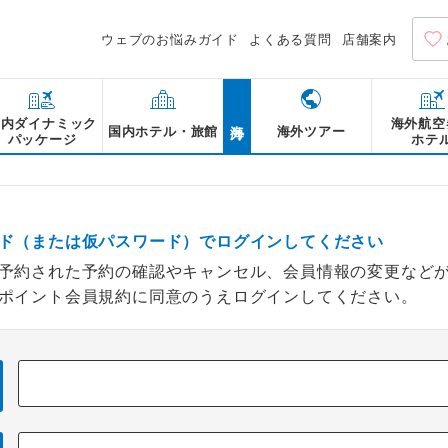
ウェブのお悩みガイド
よくある質問
店舗案内
海外
国内ダイナミック
海外航空
国内ホテル・旅館
海外ツアー
パッケージ
ホテ
ド（または仮パスワード）でログインしてください
予約された予約の確認やキャンセル、会員情報の変更など
ポイント会員規約に同意のうえログインしてください。