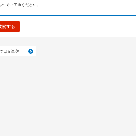
んのでご了承ください。
検索する
クは5連休！