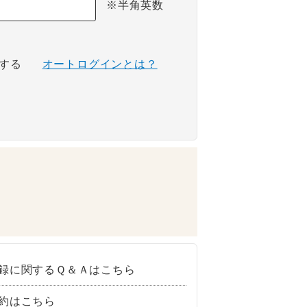
※半角英数
する
オートログインとは？
録に関するＱ＆Ａはこちら
約はこちら