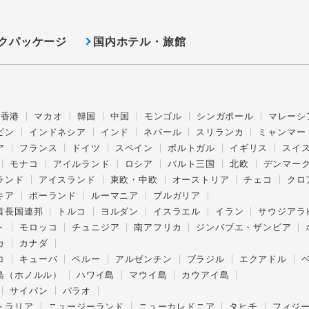
クパッケージ
国内ホテル・旅館
香港
マカオ
韓国
中国
モンゴル
シンガポール
マレーシ
ピン
インドネシア
インド
ネパール
スリランカ
ミャンマー
ア
フランス
ドイツ
スペイン
ポルトガル
イギリス
スイ
モナコ
アイルランド
ロシア
バルト三国
北欧
デンマー
ランド
アイスランド
東欧・中欧
オーストリア
チェコ
クロ
キア
ポーランド
ルーマニア
ブルガリア
首長国連邦
トルコ
ヨルダン
イスラエル
イラン
サウジアラ
ト
モロッコ
チュニジア
南アフリカ
ジンバブエ・ザンビア
カ
カナダ
コ
キューバ
ペルー
アルゼンチン
ブラジル
エクアドル
島（ホノルル）
ハワイ島
マウイ島
カウアイ島
サイパン
パラオ
トラリア
ニュージーランド
ニューカレドニア
タヒチ
フィジ