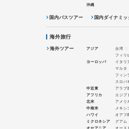
沖縄
国内バスツアー
国内ダイナミッ
海外旅行
海外ツアー
アジア
台湾
フィリ
ヨーロッパ
イタリ
マルタ
フィン
スロバ
中近東
アラブ
アフリカ
エジプ
北米
アメリ
中南米
メキシ
ハワイ
オアフ
ミクロネシア
グアム
オセアニア
オース