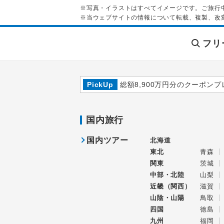
※写真・イラストはすべてイメージです。ご旅行
※当ウェブサイトの情報について転載、複製、改
フリ
PickUp
総額8,900万円分のクーポンプ
国内旅行
国内ツアー
北海道
東北
青森
関東
茨城
中部・北陸
山梨
近畿（関西）
滋賀
山陰・山陽
鳥取
四国
徳島
九州
福岡