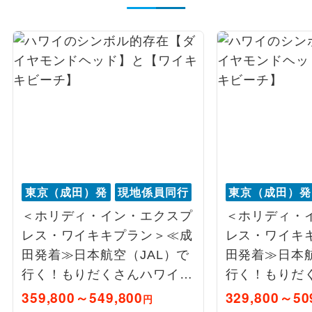
東京（成田）発
現地係員同行
東京（成田）発
＜ホリディ・イン・エクスプ
＜ホリディ・
レス・ワイキキプラン＞≪成
レス・ワイキ
田発着≫日本航空（JAL）で
田発着≫日本航
行く！もりだくさんハワイ6
行く！もりだ
日間
日間
359,800～549,800
329,800～50
円