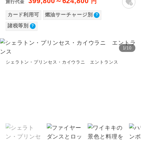
399,800～624,800
円
旅行代金
【海外空港諸税等】
温泉
温泉地にも宿泊するコースです。
カード利用可
燃油サーチャージ別
旅行代金に各国空港の旅客サービス施設使用
料と空港税等は含まれておりません。別途お
ご宿泊ホテルに露天風呂が付いていま
諸税等別
露天風呂
す。
支払いが必要となります。
2026/8/22 大人（12歳以上）12,210円、子
大浴場
ご宿泊ホテルに大浴場が付いています。
1
/
10
供（2歳以上12歳未満）12,210円、幼児
11,480円
シェラトン・プリンセス・カイウラニ エントランス
全てのお食事が付いていますので、お食
全食事付き
2026/9/5 大人（12歳以上）12,310円、子供
事の心配はいりません。（機内食を除
く）
（2歳以上12歳未満）12,310円、幼児11,570
円
お部屋にてゆっくりとお召し上がりいた
お部屋食
※上記以外の出発日につきましては料金確定
だけます。
後にご案内いたします。
トラベルイヤ
周りの音を気にせず、ガイドさんの説明
※手配の都合により変更になる場合がありま
ホン
をじっくり聞くことができます。
す。
1名様から出発可能な個人型プランで
1名様催行
す。
【その他諸税追加】