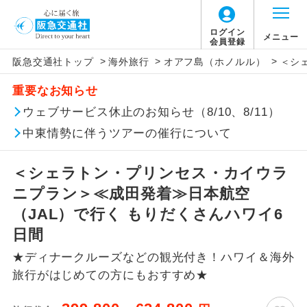
ログイン
メニュー
会員登録
>
>
>
阪急交通社トップ
海外旅行
オアフ島（ホノルル）
＜シ
このツアーは以下の出発地から追加代金でご参
旅行代金に燃油サーチャージは含まれており
旅行代金に、以下の料金は含まれておりませ
アイコン
説明
加いただけます。
重要なお知らせ
ません。別途お支払いが必要となります。
ん。別途お支払が必要となります。
往路出発空港（駅）から復路到着空港
ウェブサービス休止のお知らせ（8/10、8/11）
※リクエスト受付の場合、ご手配の可否は後日回答さ
添乗員同行
目安：80,800円（2026/07/10現在）
（駅）まで同行します。
せていただきます。
※上記の燃油サーチャージは変更になる場合
【日本国内空港施設使用料】
中東情勢に伴うツアーの催行について
があります。
成田国際空港
現地到着後、現地係員が同行しお世話い
現地係員同行
たします。
追加代金にて各地発着ありとは
大人（12歳以上）2,460円、子供（2歳以上12
＜シェラトン・プリンセス・カイウラ
歳未満）1,240円
ニプラン＞≪成田発着≫日本航空
バスガイド乗
バスガイドが乗務し、車内での観光案内
当ツアーは日程表に記載の出発空港だけで
務
があります。
（JAL）で行く もりだくさんハワイ6
なく、各地より下記追加代金にて飛行機や
【旅客保安サービス料】
日間
鉄道などを利用しご参加いただけます。
新コース
成田国際空港
初登場のコースです。
★ディナークルーズなどの観光付き！ハワイ＆海外
ご同行者様が異なる発着地をご希望の場合
大人（12歳以上）700円、子供（2歳以上12
旅行がはじめての方にもおすすめ★
ユネスコに登録されている文化遺産や自
は、当社予約センターまで連絡ください。
歳未満）700円
世界遺産
然遺産を訪ねるコースです。