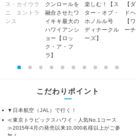
航空保険特別料金
2名様から出発可能な個人型プランで
2名様催行
2026/8/22 大人（12歳以上）1,200円、子供
す。
（2歳以上12歳未満）1,200円、幼児 1,200円
おひとり様参
おひとり様限定でご参加いただけるコー
2026/9/5 大人（12歳以上）1,200円、子供
加限定
スです。
（2歳以上12歳未満）1,200円、幼児 1,200円
国際観光旅客税
1名様1室同代
1名様1室利用でも追加料金がかからない
金
コースです。
2026/8/22 大人（12歳以上）3,000円、子供
（2歳以上12歳未満）3,000円
ご夫婦限定でご参加いただけるコースで
ご夫婦限定
す。
こだわりポイント
女性限定でご参加いただけるコースで
女性限定
す。
▼日本航空（JAL）で行く！
ご参加にあたり年齢に制限があるコース
年齢制限あり
です。
≪東京トラピックスハワイ・人気No.1コース
≫2015年4月の発売以来10,000名様以上がご参
利用航空会社が指定なので、ご出発の計
航空会社指定
加！
画にとても便利です。