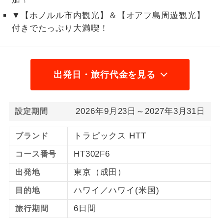
▼【ホノルル市内観光】＆【オアフ島周遊観光】
ご紹介するホテルを指定したコースで
ホテル指定
付きでたっぷり大満喫！
す。
出発日・旅行代金を見る
2026年9月23日～2027年3月31日
設定期間
トラピックス HTT
ブランド
HT302F6
コース番号
東京（成田）
出発地
ハワイ／ハワイ(米国)
目的地
6日間
旅行期間