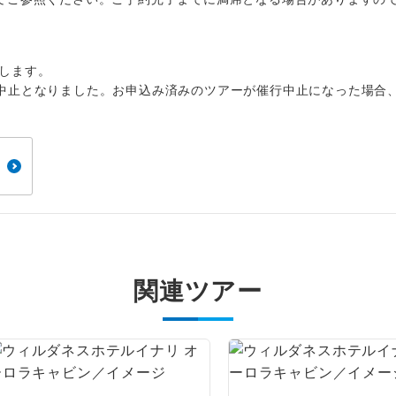
1名様から出発可能な個人型プランです。
催行
2名様から出発可能な個人型プランです。
催行
します。
おひとり様限定でご参加いただけるコースです
参加限定
中止となりました。お申込み済みのツアーが催行中止になった場合
1名様1室利用でも追加料金がかからないコース
室同代金
ご夫婦限定でご参加いただけるコースです。
限定
女性限定でご参加いただけるコースです。
限定
ご参加にあたり年齢に制限があるコースです。
限あり
利用航空会社が指定なので、ご出発の計画にと
関連ツアー
社指定
す。
ご紹介するホテルを指定したコースです。
指定