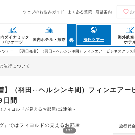
お
ウェブのお悩みガイド
よくある質問
店舗案内
海外
国内ダイナミック
海外航空
国内ホテル・旅館
海外ツアー
パッケージ
ホテ
ドツアー 【羽田発着】（羽田⇔ヘルシンキ間）フィンエアービジネスクラス
の催行について
着】（羽田⇔ヘルシンキ間）フィンエアー
９日間
のフィヨルドが見えるお部屋に2連泊～
旅行代
1
/
10