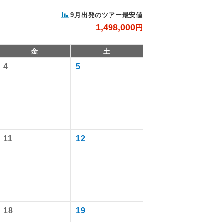
9月出発のツアー最安値
1,498,000
円
金
土
4
5
。
11
12
で同行しま
,470円
,470円
す。
ます。
18
19