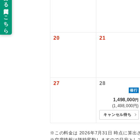
旅行代金に各
新コ
追加代金にて
旅行代金に燃
払いが必要と
目安：145,750
2026/8/10
当ツアーは
※上記の燃油
世界
2026/8/24
道などを利
2026/9/7 
ご同行者様
20
21
温
※上記以外の
※手配の都合
露天
【その他諸税
大浴
航空保険特別
2026/8/10
27
28
2026/8/24
全食事
催行
2026/9/7 
1,498,000
円
予約・発券シ
お部
(1,498,000円)
2026/8/10
キャンセル待ち
2026/8/24
トラベル
2026/9/7 
※この料金は 2026年7月31日 時点に算
※空席情報は随時変動しますので目安とし