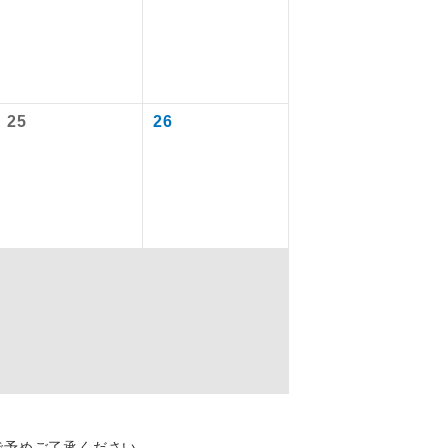
ん。別途お支
ります。
を訪ねるコー
飛行機や鉄
ださい。
25
26
 1,000円
配はいりませ
 1,000円
1,000円
す。
くり聞くこと
で予めご了承ください。