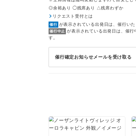
1名様
◎余裕あり ◯残席あり △残席わずか
2名様
リクエスト受付とは
が表示されている出発日は、催行いた
催行
おひとり様
が表示されている出発日は、催行
催行中止
す。
1名様1
ご夫婦
催行確定お知らせメールを受け取る
女性
年齢制
航空会
ホテル