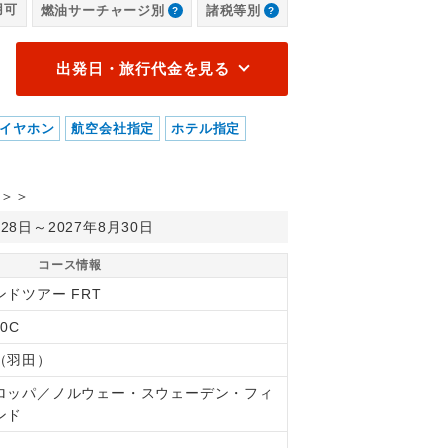
用可
燃油サーチャージ別
諸税等別
ーロイフィヨルド、アウルランフィヨルド 3つのフィヨルドにご案内
ク
出発日・旅行代金を見る
イヤホン
航空会社指定
ホテル指定
＞＞
月28日～2027年8月30日
コース情報
ンドツアー FRT
30C
（羽田）
ロッパ／ノルウェー・スウェーデン・フィ
ンド
間