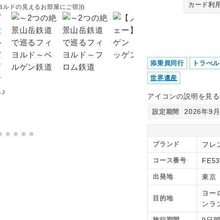
カード利
ヨルドの見えるお部屋にご宿泊
ハダンゲルフィヨルド、ネ
添乗員同行
トラべル
世界遺産
アイコンの説明を見る
2026年9
設定期間
ブランド
フレ
コース番号
FE5
出発地
東京
ヨー
目的地
ンラ
旅行期間
9日