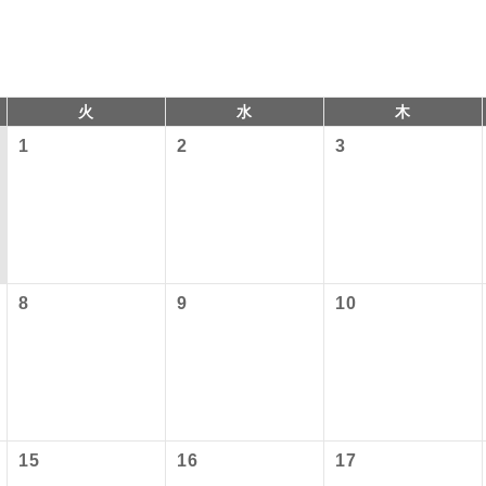
火
水
木
1
2
3
以下の料金は含まれておりません。別途お支払が必要となります
コン
説明
8
9
10
港施設使用料】
往路出発空港（駅）から復路到着空港（駅）ま
同行
す。
2026/10/5 大人（12歳以上）2,950円、子供（2歳以上12歳未満）1
〜2027/6/4 大人（12歳以上）2,950円、子供（2歳以上12歳未満）1
現地到着後、現地係員が同行しお世話いたしま
員同行
 大人（12歳以上）2,950円、子供（2歳以上12歳未満）1,470円
以下の出発地から追加代金でご参加いただけます。
バスガイドが乗務し、車内での観光案内があり
付の場合、ご手配の可否は後日回答させていただきます。
ド乗務
15
16
17
税等】