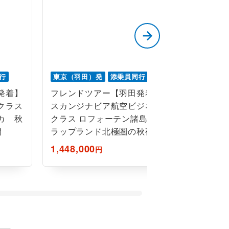
行
東京（羽田）発
添乗員同行
東京（羽田
発着】
フレンドツアー【羽田発着】
フレンド
クラス
スカンジナビア航空ビジネス
＜フィン
カ 秋
クラス ロフォーテン諸島と
ス利用（
間
ラップランド北極圏の秋夜を
＞秋色に
染めるオーロラを訪ねて9日
ィヨルド
1,448,000
1,298,0
円
間