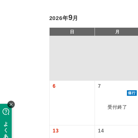
9
2026年
月
日
月
旅行代金に、
アイ
6
7
【日本国内空
催行
添乗員
羽田空港
2026/8/6〜
受付終了
2026/10/6
現地係
2027/6/5〜
このツアーは
※リクエスト受
バスガイ
13
14
【海外空港諸