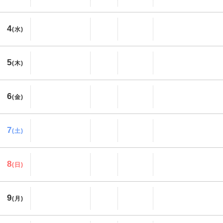
那覇空港
沖縄県
10,000
円
リクエスト受付
4
(水)
5
(木)
6
(金)
7
(土)
8
(日)
9
(月)