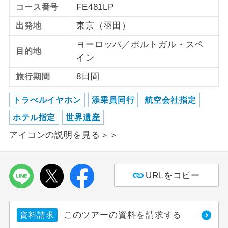
FE481LP
コース番号
長崎空港
長崎県
10,000
円
リクエスト受付
ご紹介するホテルを指定したコースで
ホテル指定
東京（羽田）
出発地
阿蘇くまもと空港
す。
熊本県
10,000
円
ヨーロッパ／ポルトガル・スペ
リクエスト受付
目的地
イン
大分空港
大分県
10,000
円
リクエスト受付
8日間
旅行期間
宮崎空港
宮崎県
10,000
円
リクエスト受付
トラべルイヤホン
添乗員同行
航空会社指定
鹿児島空港
鹿児島県
10,000
円
リクエスト受付
ホテル指定
世界遺産
那覇空港
沖縄県
10,000
円
リクエスト受付
アイコンの説明を見る＞＞
【復路】
到着地
追加代金
URLをコピー
新千歳空港
北海道
10,000
円
リクエスト受付
旭川空港
北海道
10,000
円
リクエスト受付
このツアーの資料を請求する
資料請求
中部国際空港