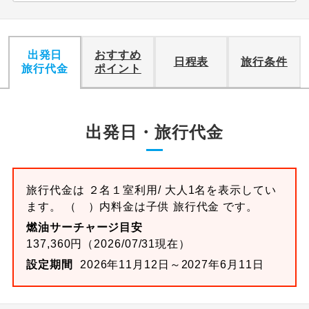
愛知県
5,000
円
リクエスト受付
関西国際空港
大阪府
5,000
円
出発日
おすすめ
日程表
旅行条件
リクエスト受付
旅行代金
ポイント
伊丹空港
大阪府
5,000
円
リクエスト受付
鳥取空港
鳥取県
10,000
円
リクエスト受付
出発日・旅行代金
米子空港
鳥取県
10,000
円
リクエスト受付
岡山空港
岡山県
10,000
円
リクエスト受付
旅行代金は ２名１室利用/ 大人1名を表示してい
広島空港
広島県
10,000
円
リクエスト受付
ます。 （ ）内料金は子供 旅行代金 です。
燃油サーチャージ目安
山口宇部空港
山口県
10,000
円
137,360円（2026/07/31現在）
リクエスト受付
設定期間
2026年11月12日～2027年6月11日
徳島空港
徳島県
10,000
円
リクエスト受付
高松空港
香川県
10,000
円
リクエスト受付