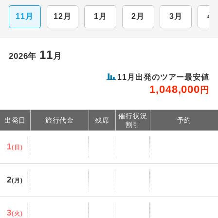
11月
12月
1月
2月
3月
4
松山空港
愛媛県
10,000
円
リクエスト受付
高知龍馬空港
高知県
10,000
円
リクエスト受付
11
2026年
月
福岡空港
福岡県
10,000
円
リクエスト受付
11月出発のツアー最安値
1,048,000
北九州空港
円
福岡県
10,000
円
リクエスト受付
長崎空港
長崎県
10,000
円
リクエスト受付
催行状況
出発日
旅行代金
残席
予約
割引
阿蘇くまもと空港
熊本県
10,000
円
リクエスト受付
1
(日)
大分空港
大分県
10,000
円
リクエスト受付
2
宮崎空港
宮崎県
10,000
円
(月)
リクエスト受付
鹿児島空港
鹿児島県
10,000
円
リクエスト受付
3
(火)