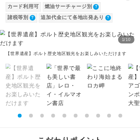
カード利用可
燃油サーチャージ別
旅行代金に各国空港の旅客サービス施設使用
温泉
温泉地にも宿泊するコースです。
飛行機追加代金（1名様につき）
料と空港税等は含まれておりません。別途お
諸税等別
追加代金にて各地出発あり
設定期間（往路出発日）：上記期間以外
支払いが必要となります。
ご宿泊ホテルに露天風呂が付いていま
露天風呂
【往路】
す。
大人（12歳以上）16,740円、子供（2歳以上
1
/
10
出発地
追加代金
12歳未満）16,740円
大浴場
ご宿泊ホテルに大浴場が付いています。
※手配の都合により変更になる場合がありま
新千歳空港
北海道
10,000
円
リクエスト受付
【世界遺産】ポルト歴史地区観光をお楽しみいただけます
す。
全てのお食事が付いていますので、お食
旭川空港
北海道
10,000
円
リクエスト受付
全食事付き
事の心配はいりません。（機内食を除
く）
中部国際空港
【その他諸税追加】
愛知県
5,000
円
リクエスト受付
航空保険特別料金
お部屋にてゆっくりとお召し上がりいた
お部屋食
2026/8/27 大人（12歳以上）3,200円、子供
だけます。
関西国際空港
大阪府
5,000
円
（2歳以上12歳未満）3,200円予約・発券シス
リクエスト受付
トラベルイヤ
周りの音を気にせず、ガイドさんの説明
テム手数料
ホン
をじっくり聞くことができます。
伊丹空港
大阪府
5,000
円
リクエスト受付
2026/8/27 大人（12歳以上）3,500円、子供
（2歳以上12歳未満）3,500円
1名様から出発可能な個人型プランで
鳥取空港
鳥取県
10,000
円
リクエスト受付
1名様催行
す。