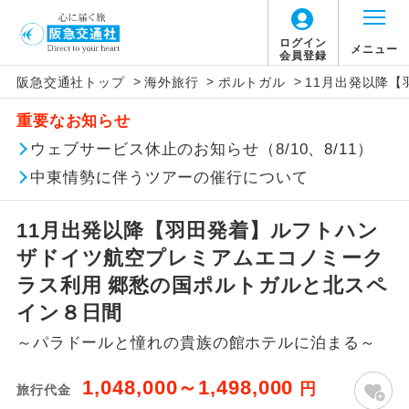
ログイン
メニュー
会員登録
>
>
>
阪急交通社トップ
海外旅行
ポルトガル
11月出発以降
このツアーは以下の出発地から追加代金でご参
旅行代金に燃油サーチャージは含まれており
旅行代金に、以下の料金は含まれておりませ
アイコン
説明
加いただけます。
重要なお知らせ
ません。別途お支払いが必要となります。
ん。別途お支払が必要となります。
往路出発空港（駅）から復路到着空港
ウェブサービス休止のお知らせ（8/10、8/11）
※リクエスト受付の場合、ご手配の可否は後日回答さ
添乗員同行
目安：137,360円（2026/07/31現在）
（駅）まで同行します。
せていただきます。
※上記の燃油サーチャージは変更になる場合
【日本国内空港施設使用料】
中東情勢に伴うツアーの催行について
があります。
羽田空港
現地到着後、現地係員が同行しお世話い
現地係員同行
たします。
追加代金にて各地発着ありとは
2026/8/7〜2026/10/5 大人（12歳以上）
11月出発以降【羽田発着】ルフトハン
2,950円、子供（2歳以上12歳未満）1,470円
ザドイツ航空プレミアムエコノミーク
バスガイド乗
バスガイドが乗務し、車内での観光案内
当ツアーは日程表に記載の出発空港だけで
務
2026/10/6〜2027/6/4 大人（12歳以上）
があります。
ラス利用 郷愁の国ポルトガルと北スペ
なく、各地より下記追加代金にて飛行機や
2,950円、子供（2歳以上12歳未満）1,470円
イン８日間
鉄道などを利用しご参加いただけます。
新コース
2027/6/5〜 大人（12歳以上）2,950円、子供
初登場のコースです。
～パラドールと憧れの貴族の館ホテルに泊まる～
ご同行者様が異なる発着地をご希望の場合
（2歳以上12歳未満）1,470円
ユネスコに登録されている文化遺産や自
は、当社予約センターまで連絡ください。
世界遺産
1,048,000～1,498,000
円
旅行代金
然遺産を訪ねるコースです。
【海外空港諸税等】