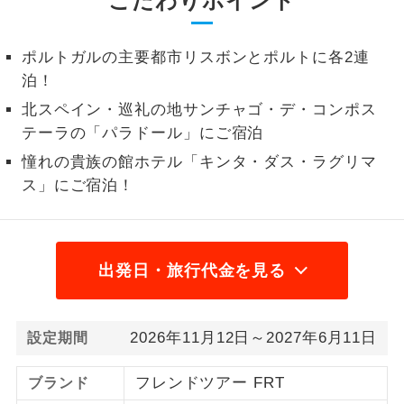
こだわりポイント
米子空港
鳥取県
10,000
円
リクエスト受付
2名様から出発可能な個人型プランで
2名様催行
す。
岡山空港
岡山県
10,000
円
リクエスト受付
ポルトガルの主要都市リスボンとポルトに各2連
泊！
広島空港
広島県
10,000
円
リクエスト受付
おひとり様参
おひとり様限定でご参加いただけるコー
加限定
スです。
北スペイン・巡礼の地サンチャゴ・デ・コンポス
山口宇部空港
テーラの「パラドール」にご宿泊
山口県
10,000
円
リクエスト受付
1名様1室同代
1名様1室利用でも追加料金がかからない
憧れの貴族の館ホテル「キンタ・ダス・ラグリマ
金
コースです。
徳島空港
徳島県
10,000
円
リクエスト受付
ス」にご宿泊！
ご夫婦限定でご参加いただけるコースで
高松空港
香川県
10,000
円
ご夫婦限定
リクエスト受付
す。
松山空港
愛媛県
10,000
円
リクエスト受付
出発日・旅行代金を見る
女性限定でご参加いただけるコースで
女性限定
す。
高知龍馬空港
高知県
10,000
円
リクエスト受付
ご参加にあたり年齢に制限があるコース
年齢制限あり
2026年11月12日～2027年6月11日
設定期間
です。
福岡空港
福岡県
10,000
円
リクエスト受付
フレンドツアー FRT
ブランド
利用航空会社が指定なので、ご出発の計
北九州空港
福岡県
10,000
円
リクエスト受付
航空会社指定
画にとても便利です。