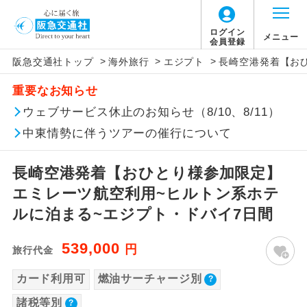
ログイン
メニュー
会員登録
>
>
>
阪急交通社トップ
海外旅行
エジプト
長崎空港発着【お
このツアーは以下の出発地から追加代金でご参
旅行代金に燃油サーチャージは含まれており
旅行代金に、以下の料金は含まれておりませ
アイコン
説明
加いただけます。
重要なお知らせ
ません。別途お支払いが必要となります。
ん。別途お支払が必要となります。
往路出発空港（駅）から復路到着空港
ウェブサービス休止のお知らせ（8/10、8/11）
※リクエスト受付の場合、ご手配の可否は後日回答さ
添乗員同行
目安：98,000円（2026/06/26現在）
（駅）まで同行します。
せていただきます。
※上記の燃油サーチャージは変更になる場合
【日本国内空港施設使用料】
中東情勢に伴うツアーの催行について
があります。
成田国際空港
現地到着後、現地係員が同行しお世話い
現地係員同行
たします。
追加代金にて各地発着ありとは
大人（12歳以上）2,460円、子供（2歳以上12
長崎空港発着【おひとり様参加限定】
歳未満）1,240円
エミレーツ航空利用~ヒルトン系ホテ
バスガイド乗
バスガイドが乗務し、車内での観光案内
当ツアーは日程表に記載の出発空港だけで
務
があります。
ルに泊まる~エジプト・ドバイ7日間
なく、各地より下記追加代金にて飛行機や
【旅客保安サービス料】
鉄道などを利用しご参加いただけます。
新コース
539,000
成田国際空港
初登場のコースです。
円
旅行代金
ご同行者様が異なる発着地をご希望の場合
大人（12歳以上）700円、子供（2歳以上12
カード利用可
燃油サーチャージ別
ユネスコに登録されている文化遺産や自
は、当社予約センターまで連絡ください。
歳未満）700円
世界遺産
然遺産を訪ねるコースです。
諸税等別