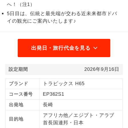
へ！（注1）
2名様から出発可能な個人型プランで
2名様催行
5日目は、伝統と最先端が交わる近未来都市ドバ
す。
イの観光にご案内いたします♪
おひとり様参
おひとり様限定でご参加いただけるコー
加限定
スです。
出発日・旅行代金を見る
1名様1室同代
1名様1室利用でも追加料金がかからない
金
コースです。
ご夫婦限定でご参加いただけるコースで
2026年9月16日
設定期間
ご夫婦限定
す。
トラピックス H65
ブランド
女性限定でご参加いただけるコースで
女性限定
す。
EP362S1
コース番号
ご参加にあたり年齢に制限があるコース
長崎
出発地
年齢制限あり
です。
アフリカ他／エジプト・アラブ
目的地
利用航空会社が指定なので、ご出発の計
首長国連邦・日本
航空会社指定
画にとても便利です。