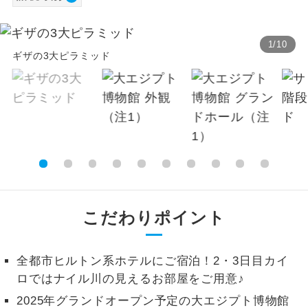
【海外空港諸税等】
温泉
温泉地にも宿泊するコースです。
旅行代金に各国空港の旅客サービス施設使用
1
/
10
料と空港税等は含まれておりません。別途お
ご宿泊ホテルに露天風呂が付いていま
ギザの3大ピラミッド
露天風呂
す。
支払いが必要となります。料金確定後、お知
らせいたします。
大浴場
ご宿泊ホテルに大浴場が付いています。
全てのお食事が付いていますので、お食
全食事付き
事の心配はいりません。（機内食を除
く）
お部屋にてゆっくりとお召し上がりいた
お部屋食
だけます。
こだわりポイント
トラベルイヤ
周りの音を気にせず、ガイドさんの説明
ホン
をじっくり聞くことができます。
全都市ヒルトン系ホテルにご宿泊！2・3日目カイ
ロではナイル川の見えるお部屋をご用意♪
1名様から出発可能な個人型プランで
1名様催行
2025年グランドオープン予定の大エジプト博物館
す。