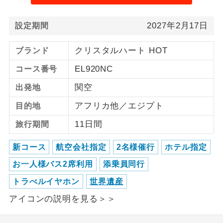
ご紹介するホテルを指定したコースで
ホテル指定
2027年2月17日
設定期間
す。
クリスタルハート HOT
ブランド
EL920NC
コース番号
関空
出発地
アフリカ他／エジプト
目的地
11日間
旅行期間
新コース
航空会社指定
2名様催行
ホテル指定
お一人様バス2席利用
添乗員同行
トラべルイヤホン
世界遺産
アイコンの説明を見る＞＞