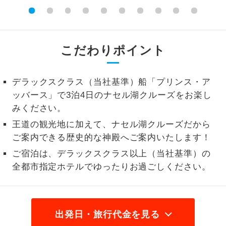
2名様から出発可能な個人型プランで
2名様催行
す。
こだわりポイント
おひとり様参
おひとり様限定でご参加いただけるコー
加限定
スです。
デラックスクラス（当社基準）船「プリンス・ア
1名様1室同代
1名様1室利用でも追加料金がかからない
金
ッバース」で3泊4日のナセル湖クルーズをお楽し
コースです。
みください。
ご夫婦限定でご参加いただけるコースで
ご夫婦限定
王道の観光地に加えて、ナセル湖クルーズだから
す。
ご案内できる歴史的な神殿へご案内いたします！
女性限定でご参加いただけるコースで
ご宿泊は、デラックスクラス以上（当社基準）の
女性限定
す。
全都市指定ホテルでゆったりお過ごしください。
ご参加にあたり年齢に制限があるコース
年齢制限あり
です。
出発日・旅行代金を見る
利用航空会社が指定なので、ご出発の計
航空会社指定
画にとても便利です。