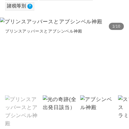
諸税等別
【海外空港諸税等】
温泉
温泉地にも宿泊するコースです。
旅行代金に各国空港の旅客サービス施設使用
料と空港税等は含まれておりません。別途お
ご宿泊ホテルに露天風呂が付いていま
露天風呂
1
/
10
す。
支払いが必要となります。料金確定後、お知
プリンスアッバースとアブシンベル神殿
らせいたします。
大浴場
ご宿泊ホテルに大浴場が付いています。
全てのお食事が付いていますので、お食
全食事付き
事の心配はいりません。（機内食を除
く）
お部屋にてゆっくりとお召し上がりいた
お部屋食
だけます。
トラベルイヤ
周りの音を気にせず、ガイドさんの説明
ホン
をじっくり聞くことができます。
1名様から出発可能な個人型プランで
1名様催行
す。