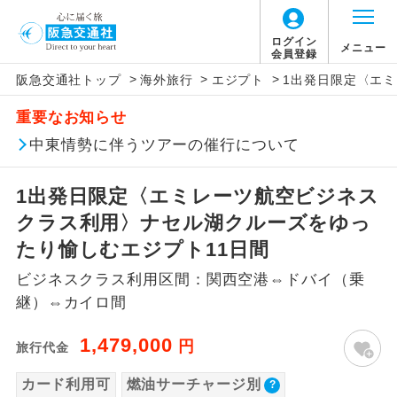
ログイン
メニュー
会員登録
>
>
>
阪急交通社トップ
海外旅行
エジプト
1出発日限定〈エ
このツアーは以下の出発地から追加代金でご参
旅行代金に燃油サーチャージは含まれており
旅行代金に、以下の料金は含まれておりませ
アイコン
説明
加いただけます。
重要なお知らせ
ません。別途お支払いが必要となります。
ん。別途お支払が必要となります。
往路出発空港（駅）から復路到着空港
中東情勢に伴うツアーの催行について
※リクエスト受付の場合、ご手配の可否は後日回答さ
添乗員同行
目安：98,000円（2026/05/08現在）
（駅）まで同行します。
せていただきます。
※上記の燃油サーチャージは変更になる場合
【日本国内空港施設使用料】
1出発日限定〈エミレーツ航空ビジネス
があります。
関西国際空港
現地到着後、現地係員が同行しお世話い
現地係員同行
たします。
追加代金にて各地発着ありとは
クラス利用〉ナセル湖クルーズをゆっ
大人（12歳以上）3,310円、子供（2歳以上12
歳未満）1,660円
たり愉しむエジプト11日間
バスガイド乗
バスガイドが乗務し、車内での観光案内
当ツアーは日程表に記載の出発空港だけで
務
があります。
ビジネスクラス利用区間：関西空港⇔ドバイ（乗
なく、各地より下記追加代金にて飛行機や
【旅客保安サービス料】
継）⇔カイロ間
鉄道などを利用しご参加いただけます。
新コース
関西国際空港
初登場のコースです。
ご同行者様が異なる発着地をご希望の場合
1,479,000
大人（12歳以上）320円、子供（2歳以上12
円
旅行代金
ユネスコに登録されている文化遺産や自
は、当社予約センターまで連絡ください。
歳未満）320円
世界遺産
然遺産を訪ねるコースです。
カード利用可
燃油サーチャージ別