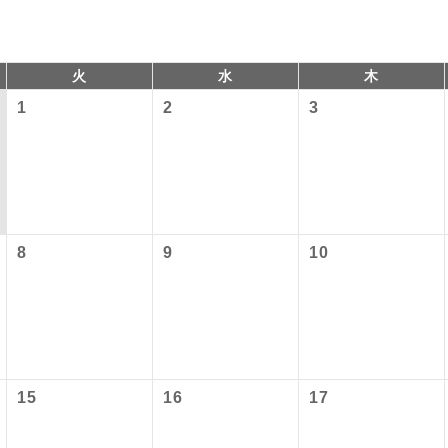
火
水
木
1
2
3
8
9
10
コン
説明
往路出発空港（駅）から復路到着空港（駅）ま
同行
す。
以下の料金は含まれておりません。別途お支払が必要となります
現地到着後、現地係員が同行しお世話いたしま
員同行
港施設使用料】
以下の出発地から追加代金でご参加いただけます。
15
16
17
バスガイドが乗務し、車内での観光案内があり
付の場合、ご手配の可否は後日回答させていただきます。
ド乗務
）3,310円、子供（2歳以上12歳未満）1,660円