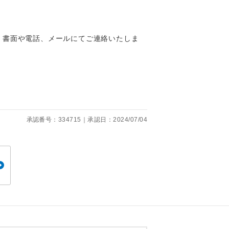
、書面や電話、メールにてご連絡いたしま
。
です。
承認番号：334715｜承認日：2024/07/04
ても便利で