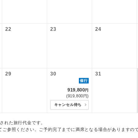
初登場のコースです。
ース
各地発着ありとは
油サーチャージは含まれておりません。別途お支払いが必要とな
ービス料】
円（2026/04/28現在）
ユネスコに登録されている文化遺産や自然遺産
日程表に記載の出発空港だけでなく、各地より下記追加代金にて
サーチャージは変更になる場合があります。
遺産
上）320円、子供（2歳以上12歳未満）320円
スです。
用しご参加いただけます。
22
23
24
が異なる発着地をご希望の場合は、当社予約センターまで連絡く
温泉地にも宿泊するコースです。
泉
税等】
国空港の旅客サービス施設使用料と空港税等は含まれておりませ
ご宿泊ホテルに露天風呂が付いています。
風呂
なります。料金確定後、お知らせいたします。
ご宿泊ホテルに大浴場が付いています。
場
29
30
31
催行
全てのお食事が付いていますので、お食事の心
付き
ん。（機内食を除く）
919,800
円
(919,800円)
お部屋にてゆっくりとお召し上がりいただけま
屋食
キャンセル待ち
周りの音を気にせず、ガイドさんの説明をじっ
イヤホン
算出された旅行代金です。
ができます。
てご参照ください。ご予約完了までに満席となる場合がありますの