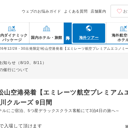
お
ウェブのお悩みガイド
よくある質問
店舗案内
海外
国内ダイナミック
海外航空
国内ホテル・旅館
海外ツアー
パッケージ
ホテ
026年12/28・30出発限定!松山空港発着【エミレーツ航空プレミアムエコノ
らせ（8/10、8/11）
の催行について
発限定!松山空港発着【エミレーツ航空プレミア
川クルーズ 9日間
テルにご宿泊、5つ星デラックスクラス客船にて3泊4日の旅へ～