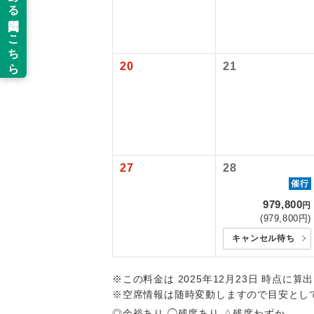
新コ
追加代金にて
旅行代金に燃
【旅客保安サ
目安：98,000
関西国際空港
当ツアーは
※上記の燃油
世界
大人（12歳以
道などを利
20
21
ご同行者様
温
【海外空港諸
旅行代金に各
露天
払いが必要と
大浴
27
28
催行
全食事
979,800
円
(979,800円)
お部
キャンセル待ち
トラベル
※この料金は 2025年12月23日 時点に
※空席情報は随時変動しますので目安とし
◎余裕あり ◯残席あり △残席わずか