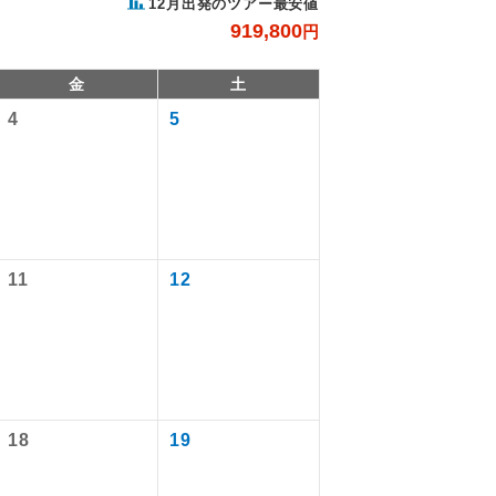
12月出発のツアー最安値
919,800
円
金
土
4
5
11
12
で同行しま
。
す。
18
19
ます。