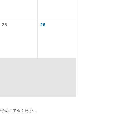
ります。
を訪ねるコー
飛行機や鉄
25
26
ださい。
ん。別途お支
配はいりませ
す。
くり聞くこと
で予めご了承ください。