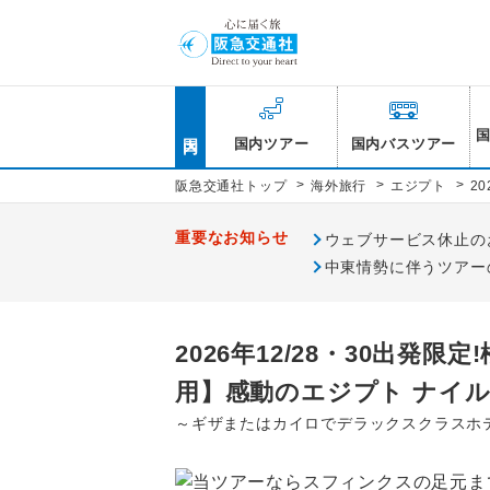
国内
国内ツアー
国内バスツアー
>
>
>
阪急交通社トップ
海外旅行
エジプト
2
重要なお知らせ
ウェブサービス休止のお知
中東情勢に伴うツアー
2026年12/28・30出
用】感動のエジプト ナイル
～ギザまたはカイロでデラックスクラスホ