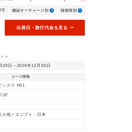
ナ
用可
燃油サーチャージ別
諸税等別
出発日・旅行代金を見る
＞＞
2月28日～2026年12月30日
コース情報
ジ動画
ックス H51
7JP
リカ他／エジプト・日本
間