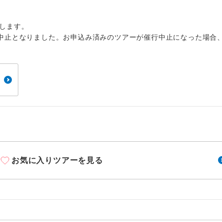
1名様から出発可能な個人型プランです。
催行
2名様から出発可能な個人型プランです。
催行
します。
中止となりました。お申込み済みのツアーが催行中止になった場合
おひとり様限定でご参加いただけるコースです
参加限定
1名様1室利用でも追加料金がかからないコース
室同代金
ご夫婦限定でご参加いただけるコースです。
限定
女性限定でご参加いただけるコースです。
限定
ご参加にあたり年齢に制限があるコースです。
限あり
利用航空会社が指定なので、ご出発の計画にと
お気に入りツアーを見る
社指定
す。
ご紹介するホテルを指定したコースです。
指定