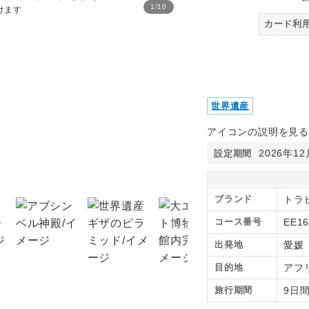
1
/
10
けます
カード利
世界遺産
アイコンの説明を見る
2026年1
設定期間
大エジプト博物館/イメー
ブランド
トラピ
コース番号
EE16
出発地
愛媛
目的地
アフ
旅行期間
9日