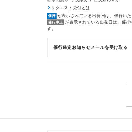
1名様
リクエスト受付とは
2名様
が表示されている出発日は、催行いた
催行
が表示されている出発日は、催行
催行中止
おひとり様
す。
1名様1
催行確定お知らせメールを受け取る
ご夫婦
女性
年齢制
航空会
ホテル