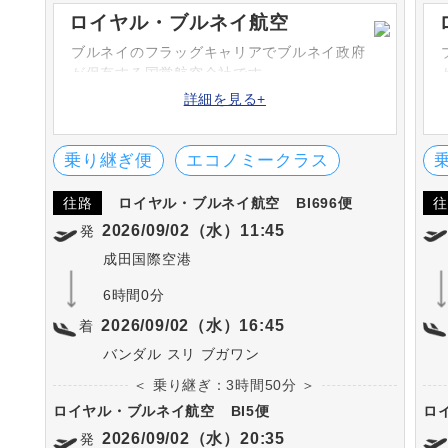
ロイヤル・ブルネイ航空
ブルネイのフラッグキャリアでブルネイ政府
が保有する国営航空会社です。
詳細を見る+
乗り継ぎ便
エコノミークラス
往路
ロイヤル・ブルネイ航空
BI696便
往
2026/09/02（水）11:45
発
成田国際空港
6時間0分
2026/09/02（水）16:45
着
バンダル スリ ブガワン
＜ 乗り継ぎ：3時間50分 ＞
ロイヤル・ブルネイ航空
BI5便
ロ
2026/09/02（水）20:35
発