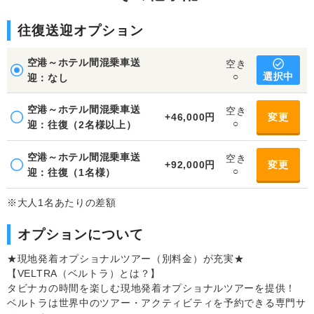
往復送迎オプション
空港～ホテル間混乗車送
空き
選択中
○
迎：なし
空港～ホテル間混乗車送
空き
+46,000円
変更
○
迎：往復（2名様以上）
空港～ホテル間混乗車送
空き
+92,000円
変更
○
迎：往復（1名様）
※大人1名あたりの差額
オプションについて
★現地発着オプショナルツアー（別料金）が充実★
【VELTRA（ベルトラ）とは？】
タビナカの時間を楽しむ現地発着オプショナルツアーを提供！
ベルトラは世界中のツアー・アクティビティを予約できる専門サ