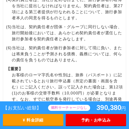
を当社に提出しなければなりません。契約責任者は、第27
項による第三者提供が行なわれることについて、旅行参加
者本人の同意を得るものとします。
(5)
当社は、契約責任者が団体・グループに同行しない場合、
旅行開始後においては、あらかじめ契約責任者が選任した
旅行参加者を契約責任者とみなします。
(6)
当社は、契約責任者が旅行参加者に対して現に負い、また
は将来負うことが予測される債務、義務については、何ら
の責任を負うものではありません。
【重要】
お客様のローマ字氏名や性別は、旅券（パスポート）に記
載されているとおり旅行申込書（所定の書面・画面を含
む）にご記入ください。誤って記入された場合は、第12項
(1)のお客様の交替手数料（10,000円）が必要となりま
す。なお、すでに航空券を発行している場合は、別途再発
券に関わる費用を請求させていただきます。また、運送・
390,380
【お支払い総額】
燃料サーチャージなし
円
宿泊機関等の事情により、氏名の訂正が認められない場合
は、旅行契約の解除となります。この場合、第13項による
¥ 料金詳細
予約・お申込み
所定の取消料をお支払いいただきます。