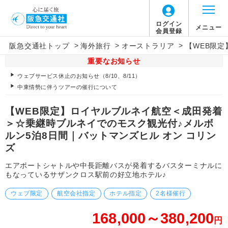
ログイン
メニュー
会員登録
>
>
>
阪急交通社トップ
海外旅行
オーストラリア
【WEB限
重要なお知らせ
ウェブサービス休止のお知らせ（8/10、8/11）
中東情勢に伴うツアーの催行について
【WEB限定】ロイヤルブルネイ航空＜成田発着
＞☆乗継時ブルネイでのモスク観光付♪メルボ
ルン5泊8日間｜バットマンズヒル オン コリン
ズ
エアポートシャトルや中長距離バスが発着するバスターミナルに
もなっているサザンクロス駅前の好立地ホテル♪
ウェブ限定
航空会社指定
ホテル指定
2名様催行
168,000～380,200
円