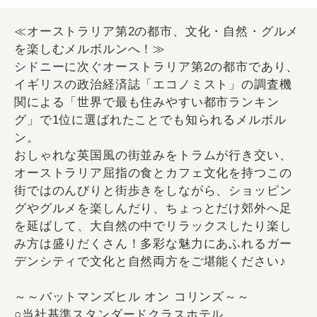
≪オーストラリア第2の都市、文化・自然・グルメ
を楽しむメルボルンへ！≫
シドニーに次ぐオーストラリア第2の都市であり、
イギリスの政治経済誌「エコノミスト」の調査機
関による「世界で最も住みやすい都市ランキン
グ」で1位に選ばれたことでも知られるメルボル
ン。
おしゃれな英国風の街並みをトラムが行き交い、
オーストラリア屈指の食とカフェ文化を持つこの
街ではのんびりと街歩きをしながら、ショッピン
グやグルメを楽しんだり、ちょっとだけ郊外へ足
を延ばして、大自然の中でリラックスしたり楽し
み方は盛りだくさん！多彩な魅力にあふれるガー
デンシティで文化と自然両方をご堪能ください♪
～～バットマンズヒル オン コリンズ～～
○当社基準スタンダードクラスホテル