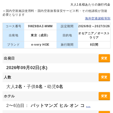
大人1名様あたりの旅行代金
＋国内空港施設使用料・国内空港旅客保安サービス料・その他諸税が別途
必要となります
海外空港諸税等別
コース番号
9WZ8BAZ-MMM
設定期間
2026/9/2～2027/3/26
オセアニア／オースト
出発地
東京（成田）
目的地
ラリア
ブランド
e-very HOE
旅行期間
8日間
出発日
変更
2026年09月02日(水)
人数
変更
大人
2名・
子供
0名・
幼児
0名
ホテル
変更
2〜6泊目：
バットマンズ ヒル オン コ
...