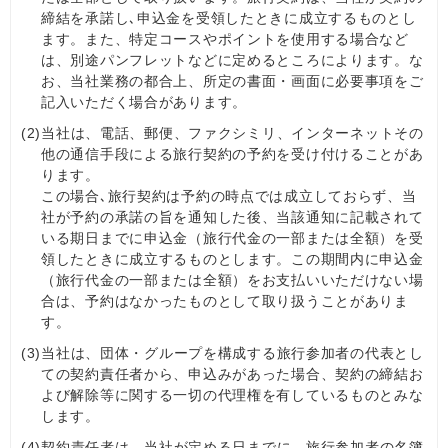
締結を承諾し､申込金を受領したときに成立するものとし
ます。また、特定コースやポイントを使用する場合など
は、別途パンフレットなどに定めるところによります。な
お、当社業務の都合上、所定の書面・画面に必要事項をご
記入いただく場合があります。
(2)
当社は、電話、郵便、ファクシミリ、インターネットその
他の通信手段による旅行契約の予約を受け付けることがあ
ります。
この場合､旅行契約は予約の時点では成立しておらず、当
社が予約の承諾の旨を通知した後、当該通知に記載されて
いる期日までに申込金（旅行代金の一部または全額）を受
領したときに成立するものとします。この期間内に申込金
（旅行代金の一部または全額）をお支払いいただけない場
合は、予約はなかったものとして取り扱うことがありま
す。
(3)
当社は、団体・グループを構成する旅行参加者の代表とし
ての契約責任者から、申込みがあった場合、契約の締結お
よび解除等に関する一切の代理権を有しているものとみな
します。
(4)
契約責任者は、当社が定める日までに、旅行参加者の名簿