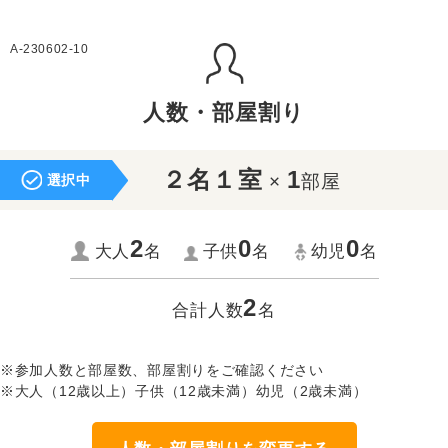
A-230602-10
人数・部屋割り
２名１室
1
×
部屋
選択中
2
0
0
大人
名
子供
名
幼児
名
2
合計人数
名
※参加人数と部屋数、部屋割りをご確認ください
※大人（12歳以上）子供（12歳未満）幼児（2歳未満）