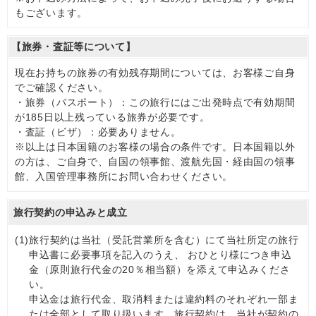
もございます。
【旅券・査証等について】
現在お持ちの旅券の有効残存期間については、お客様ご自身
でご確認ください。
・旅券（パスポート）：この旅行にはご出発時点で有効期間
が185日以上残っている旅券が必要です。
・査証（ビザ）：必要ありません。
※以上は日本国籍のお客様の場合の条件です。日本国籍以外
の方は、ご自身で、自国の領事館、渡航先国・経由国の領事
館、入国管理事務所にお問い合わせください。
旅行契約の申込みと成立
(1)
旅行契約は当社（受託営業所を含む）にて当社所定の旅行
申込書に必要事項を記入のうえ、 おひとり様につき申込
金（原則旅行代金の20％相当額）を添えて申込みくださ
い。
申込金は旅行代金、取消料または違約料のそれぞれ一部ま
たは全部として取り扱います。旅行契約は、当社が契約の