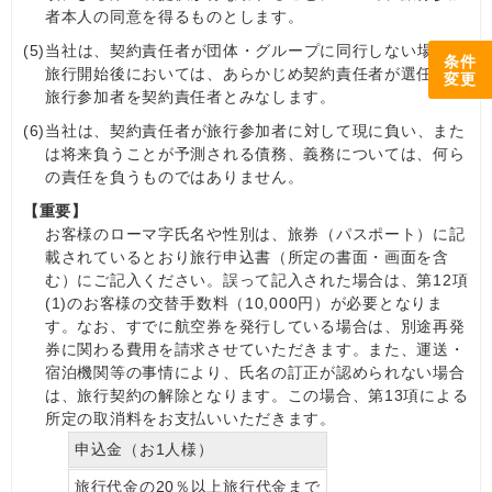
者本人の同意を得るものとします。
(5)
当社は、契約責任者が団体・グループに同行しない場合、
条件
旅行開始後においては、あらかじめ契約責任者が選任した
変更
旅行参加者を契約責任者とみなします。
(6)
当社は、契約責任者が旅行参加者に対して現に負い、また
は将来負うことが予測される債務、義務については、何ら
の責任を負うものではありません。
【重要】
お客様のローマ字氏名や性別は、旅券（パスポート）に記
載されているとおり旅行申込書（所定の書面・画面を含
む）にご記入ください。誤って記入された場合は、第12項
(1)のお客様の交替手数料（10,000円）が必要となりま
す。なお、すでに航空券を発行している場合は、別途再発
券に関わる費用を請求させていただきます。また、運送・
宿泊機関等の事情により、氏名の訂正が認められない場合
は、旅行契約の解除となります。この場合、第13項による
所定の取消料をお支払いいただきます。
申込金（お1人様）
旅行代金の20％以上旅行代金まで