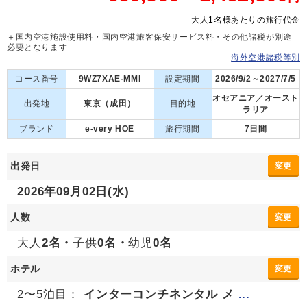
大人1名様あたりの旅行代金
＋国内空港施設使用料・国内空港旅客保安サービス料・その他諸税が別途
必要となります
海外空港諸税等別
コース番号
9WZ7XAE-MMI
設定期間
2026/9/2～2027/7/5
オセアニア／オースト
出発地
東京（成田）
目的地
ラリア
ブランド
e-very HOE
旅行期間
7日間
出発日
変更
2026年09月02日(水)
人数
変更
大人
2名・
子供
0名・
幼児
0名
ホテル
変更
2〜5泊目：
インターコンチネンタル メ
...