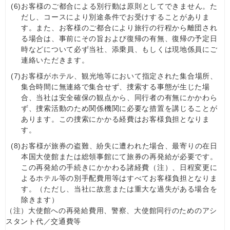
(6)
お客様のご都合による別行動は原則としてできません。た
だし、コースにより別途条件でお受けすることがありま
す。また、お客様のご都合により旅行の行程から離団され
る場合は、事前にその旨および復帰の有無、復帰の予定日
時などについて必ず当社、添乗員、もしくは現地係員にご
連絡いただきます。
(7)
お客様がホテル、観光地等において指定された集合場所、
集合時間に無連絡で集合せず、捜索する事態が生じた場
合、当社は安全確保の観点から、同行者の有無にかかわら
ず、捜索活動のため関係機関に必要な措置を講じることが
あります。この捜索にかかる経費はお客様負担となりま
す。
(8)
お客様が旅券の盗難、紛失に遭われた場合、最寄りの在日
本国大使館または総領事館にて旅券の再発給が必要です。
この再発給の手続きにかかわる諸経費（注）、日程変更に
よるホテル等の別手配費用等はすべてお客様負担となりま
す。（ただし、当社に故意または重大な過失がある場合を
除きます）
（注）大使館への再発給費用、警察、大使館同行のためのアシ
スタント代／交通費等