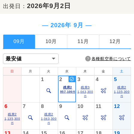
2026年9月2日
出発日：
― 2026年 9月 ―
09月
10月
11月
12月
各種航空券について
日
月
火
水
木
金
土
1
2
3
4
5
残席2
残席3
残席2
957,100
1,043,300
1,135,300
円
円
円
6
7
8
9
10
11
12
残席2
残席2
1,135,300
1,043,300
円
円
13
14
15
16
17
18
19