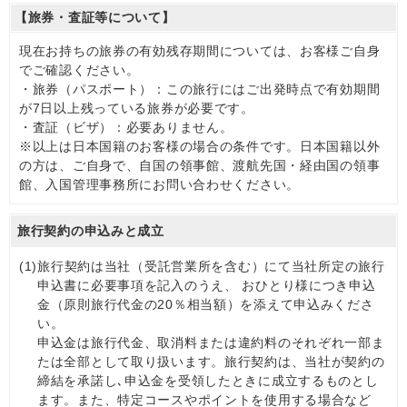
【旅券・査証等について】
現在お持ちの旅券の有効残存期間については、お客様ご自身
でご確認ください。
・旅券（パスポート）：この旅行にはご出発時点で有効期間
が7日以上残っている旅券が必要です。
・査証（ビザ）：必要ありません。
※以上は日本国籍のお客様の場合の条件です。日本国籍以外
の方は、ご自身で、自国の領事館、渡航先国・経由国の領事
館、入国管理事務所にお問い合わせください。
旅行契約の申込みと成立
(1)
旅行契約は当社（受託営業所を含む）にて当社所定の旅行
申込書に必要事項を記入のうえ、 おひとり様につき申込
金（原則旅行代金の20％相当額）を添えて申込みくださ
い。
申込金は旅行代金、取消料または違約料のそれぞれ一部ま
たは全部として取り扱います。旅行契約は、当社が契約の
締結を承諾し､申込金を受領したときに成立するものとし
ます。また、特定コースやポイントを使用する場合など