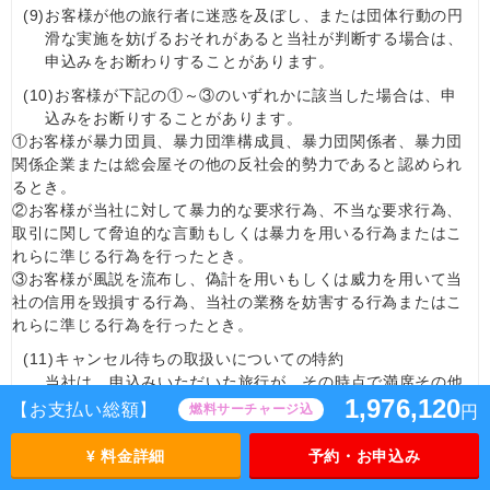
(9)
お客様が他の旅行者に迷惑を及ぼし、または団体行動の円
滑な実施を妨げるおそれがあると当社が判断する場合は、
申込みをお断わりすることがあります。
(10)
お客様が下記の①～③のいずれかに該当した場合は、申
込みをお断りすることがあります。
①お客様が暴力団員、暴力団準構成員、暴力団関係者、暴力団
関係企業または総会屋その他の反社会的勢力であると認められ
るとき。
②お客様が当社に対して暴力的な要求行為、不当な要求行為、
取引に関して脅迫的な言動もしくは暴力を用いる行為またはこ
れらに準じる行為を行ったとき。
③お客様が風説を流布し、偽計を用いもしくは威力を用いて当
社の信用を毀損する行為、当社の業務を妨害する行為またはこ
れらに準じる行為を行ったとき。
(11)
キャンセル待ちの取扱いについての特約
当社は、申込みいただいた旅行が、その時点で満席その他
1,976,120
の理由で旅行契約を締結できない場合に、お客様の希望に
【お支払い総額】
燃料サーチャージ込
円
より、お客様と特約を交わし当社がお客様と旅行契約を締
結することができる状態になった時点で旅行契約が成立と
¥ 料金詳細
予約・お申込み
なる取扱い（以下「キャンセル待ちの取扱い」といいま