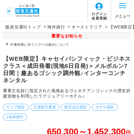
ログイン
メニュー
会員登録
>
>
>
阪急交通社トップ
海外旅行
オーストラリア
【WEB限
重要なお知らせ
中東情勢に伴うツアーの催行について
【WEB限定】キャセイパシフィック・ビジネス
クラス＜成田発着(現地6日目発)＞メルボルン7
日間｜趣あるゴシック調外観♪インターコンチ
ネンタル
重要文化財に指定された風格あるヴェネチアンゴシックの歴史的
建造物を利用したラグジュアリーホテル♪
ウェブ限定
正規割引運賃
航空会社指定
ホテル指定
2名様催行
650,300～1,452,300
円