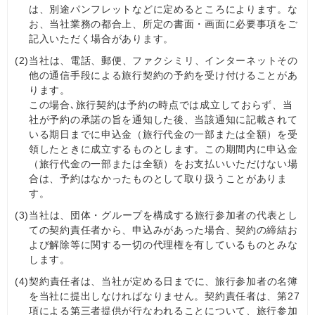
は、別途パンフレットなどに定めるところによります。な
お、当社業務の都合上、所定の書面・画面に必要事項をご
記入いただく場合があります。
(2)
当社は、電話、郵便、ファクシミリ、インターネットその
他の通信手段による旅行契約の予約を受け付けることがあ
ります。
この場合､旅行契約は予約の時点では成立しておらず、当
社が予約の承諾の旨を通知した後、当該通知に記載されて
いる期日までに申込金（旅行代金の一部または全額）を受
領したときに成立するものとします。この期間内に申込金
（旅行代金の一部または全額）をお支払いいただけない場
合は、予約はなかったものとして取り扱うことがありま
す。
(3)
当社は、団体・グループを構成する旅行参加者の代表とし
ての契約責任者から、申込みがあった場合、契約の締結お
よび解除等に関する一切の代理権を有しているものとみな
します。
(4)
契約責任者は、当社が定める日までに、旅行参加者の名簿
を当社に提出しなければなりません。契約責任者は、第27
項による第三者提供が行なわれることについて、旅行参加