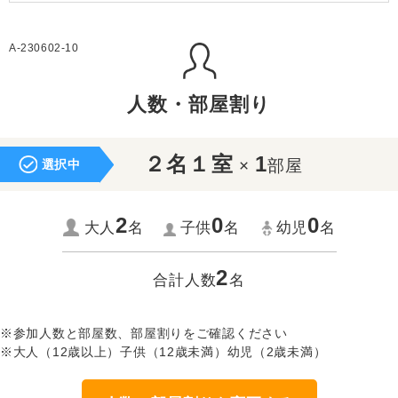
A-230602-10
人数・部屋割り
２名１室
1
×
部屋
選択中
2
0
0
大人
名
子供
名
幼児
名
2
合計人数
名
※参加人数と部屋数、部屋割りをご確認ください
※大人（12歳以上）子供（12歳未満）幼児（2歳未満）