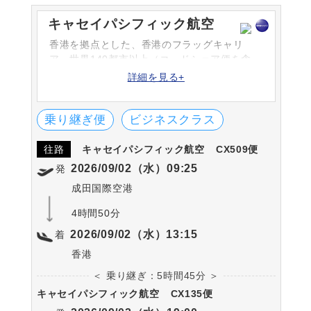
キャセイパシフィック航空
香港を拠点とした、香港のフラッグキャリ
ア。世界140都市以上（コードシェア便を含
む）を結ぶ大きなネットワークを持っていま
詳細を見る+
す。また、数々のエアライン賞を受賞してお
り、サービス面も高い評価を受けています。
乗り継ぎ便
ビジネスクラス
往路
キャセイパシフィック航空
CX509便
2026/09/02（水）09:25
発
成田国際空港
4時間50分
2026/09/02（水）13:15
着
香港
＜ 乗り継ぎ：5時間45分 ＞
キャセイパシフィック航空
CX135便