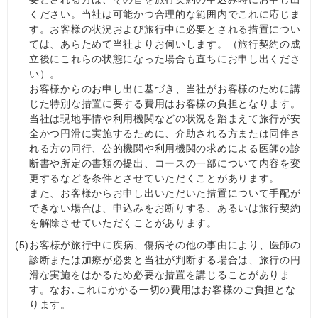
ください。当社は可能かつ合理的な範囲内でこれに応じま
す。お客様の状況および旅行中に必要とされる措置につい
ては、あらためて当社よりお伺いします。（旅行契約の成
立後にこれらの状態になった場合も直ちにお申し出くださ
い）。
お客様からのお申し出に基づき、当社がお客様のために講
じた特別な措置に要する費用はお客様の負担となります。
当社は現地事情や利用機関などの状況を踏まえて旅行が安
全かつ円滑に実施するために、介助される方または同伴さ
れる方の同行、公的機関や利用機関の求めによる医師の診
断書や所定の書類の提出、コースの一部について内容を変
更するなどを条件とさせていただくことがあります。
また、お客様からお申し出いただいた措置について手配が
できない場合は、申込みをお断りする、あるいは旅行契約
を解除させていただくことがあります。
(5)
お客様が旅行中に疾病、傷病その他の事由により、医師の
診断または加療が必要と当社が判断する場合は、旅行の円
滑な実施をはかるため必要な措置を講じることがありま
す。なお､これにかかる一切の費用はお客様のご負担とな
ります。