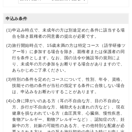
申込み条件
(1)
申込み時点で、未成年の方は別途定めた条件に該当する場
合を除き親権者の同意書の提出が必要です。
(2)
旅行開始時点で、15歳未満の方は特定コース（語学研修ツ
アー等）に参加する場合を除き、親権者または保護者の同
行を条件とします。なお、国の法令や施設等の規則によ
り、未成年の方の参加をお断りする場合がありますので、
あらかじめご了承ください。
(3)
特別の条件を定めたコースについて、性別、年令、資格、
技能その他の条件が当社の指定する条件に合致しない場合
は、申込みをお断わりすることがあります。
(4)
心身に障がいのある方（耳の不自由な方、目の不自由な
方、歩行が不自由な方、補助犬をお連れの方など）、現在
健康を損なわれている方（血圧異常、心臓病、慢性疾患、
食物アレルギー、動物アレルギーなど）、認知症の⽅、妊
娠中の方、妊娠の可能性のある方、その他特別な配慮が必
要とされる方は、その旨を旅行契約の申込み時にお申し出