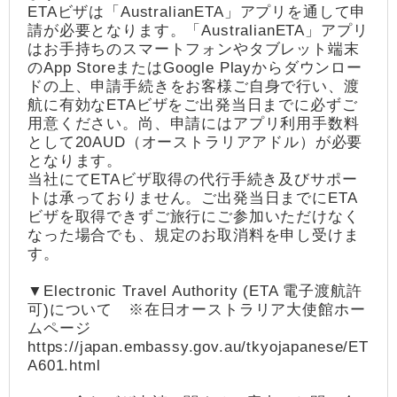
ETAビザは「AustralianETA」アプリを通して申
請が必要となります。「AustralianETA」アプリ
はお手持ちのスマートフォンやタブレット端末
のApp StoreまたはGoogle Playからダウンロー
ドの上、申請手続きをお客様ご自身で行い、渡
航に有効なETAビザをご出発当日までに必ずご
用意ください。尚、申請にはアプリ利用手数料
として20AUD（オーストラリアアドル）が必要
となります。
当社にてETAビザ取得の代行手続き及びサポー
トは承っておりません。ご出発当日までにETA
ビザを取得できずご旅行にご参加いただけなく
なった場合でも、規定のお取消料を申し受けま
す。
▼Electronic Travel Authority (ETA 電子渡航許
可)について ※在日オーストラリア大使館ホー
ムページ
https://japan.embassy.gov.au/tkyojapanese/ET
A601.html