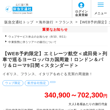
ログイン
メニュー
会員登録
>
>
>
阪急交通社トップ
海外旅行
フランス
【WEB予約限定
重要なお知らせ
ウェブサービス休止のお知らせ（8/10、8/11）
中東情勢に伴うツアーの催行について
【WEB予約限定】エミレーツ航空＜成田発＞列
車で巡るヨーロッパ3カ国周遊！ロンドン＆パ
リ＆ローマ9日間＜スタンダード＞
イギリス、フランス、イタリアをめぐる充実の周遊旅！
ウェブ限定
航空会社指定
340,900～702,300
円
大人1名様あたりの旅行代金