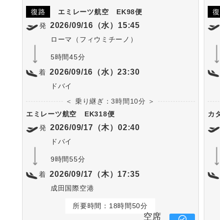
復路
エミレーツ航空
EK98便
復
2026/09/16（水）15:45
発
ローマ（フィウミチーノ）
5時間45分
2026/09/16（水）23:30
着
ドバイ
＜ 乗り継ぎ：3時間10分 ＞
エミレーツ航空
EK318便
カ
2026/09/17（木）02:40
発
ドバイ
9時間55分
2026/09/17（木）17:35
着
成田国際空港
所要時間：18時間50分
空席