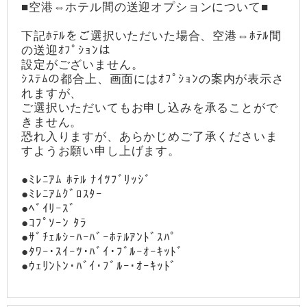
■空港⇔ホテル間の送迎オプションについて■
下記ﾎﾃﾙをご選択いただいた場合、空港⇔ﾎﾃﾙ間
の送迎ｵﾌﾟｼｮﾝは
設定がございません。
ｼｽﾃﾑの都合上、画面にはｵﾌﾟｼｮﾝの案内が表示さ
れますが、
ご選択いただいてもお申し込みを承ることがで
きません。
恐れ入りますが、あらかじめご了承くださいま
すようお願い申し上げます。
●ﾐﾚﾆｱﾑ ﾎﾃﾙ ﾅｲﾂﾌﾞﾘｯｼﾞ
●ﾐﾚﾆｱﾑｸﾞﾛｽﾀｰ
●ﾍﾞｲﾘｰｽﾞ
●ｺﾌﾟｿｰﾝ ﾀﾗ
●ｻﾞﾁｪﾙｼｰﾊｰﾊﾞｰﾎﾃﾙｱﾝﾄﾞｽﾊﾟ
●ﾀﾜｰ･ｽｲｰﾂ･ﾊﾞｲ･ﾌﾞﾙｰｵｰｷｯﾄﾞ
●ｳｪﾘﾝﾄﾝ･ﾊﾞｲ･ﾌﾞﾙｰ･ｵｰｷｯﾄﾞ