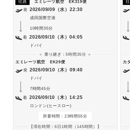
往路
エミレーツ航空
EK319便
往
2026/09/09（水）22:30
発
成田国際空港
10時間35分
2026/09/10（木）04:05
着
ドバイ
＜ 乗り継ぎ：5時間35分 ＞
エミレーツ航空
EK29便
カ
2026/09/10（木）09:40
発
ドバイ
7時間45分
2026/09/10（木）14:25
着
ロンドン(ヒースロー)
所要時間：23時間55分
【滞在時間：6日1時間（145時間）】