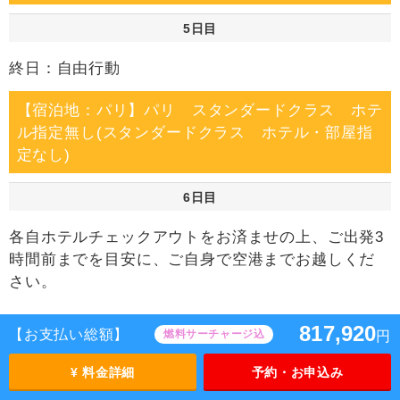
5日目
終日：自由行動
【宿泊地：パリ】パリ スタンダードクラス ホテ
ル指定無し(スタンダードクラス ホテル・部屋指
定なし)
6日目
各自ホテルチェックアウトをお済ませの上、ご出発3
時間前までを目安に、ご自身で空港までお越しくだ
さい。
08：00～17：30パリ発 空路にローマへ。
817,920
【お支払い総額】
燃料サーチャージ込
円
10：00～19：30ローマ到着。
¥ 料金詳細
予約・お申込み