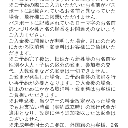
※ご予約の際にご入力いただいたお名前がパス
ポートに記載されているお名前と異なっていた
場合、飛行機にご搭乗いただけません。
パスポートに記載されているローマ字のお名前
のつづりや姓と名の順番をお間違えのないよう
ご入力ください。
ご入金後に間違いが判明した場合、訂正のため
にかかる取消料・変更料はお客様にご負担いた
だきます。
※ご予約完了後は、旧姓から新姓等のお名前や
性別や大人・子供の区分の変更、参加者の交
代、人数変更などの変更は一切できません。
ご変更が発生した場合、ご予約自体の取消を行
い再予約が必要となります。ご入金後の場合、
訂正のためにかかる取消料・変更料はお客様に
ご負担いただきます。
※お申込後、当ツアーの料金改定があった場合
でもお支払い時点（契約成立時）の旅行代金が
適用となり、改定に伴う追加徴収または返金は
ございません。
※未成年者同士のご参加、外国籍のお客様、2名