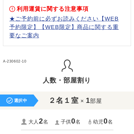
利用運賃に関する注意事項
★ご予約前に必ずお読みください【WEB
予約限定】【WEB限定】商品に関する重
要なご案内
A-230602-10
人数・部屋割り
２名１室
1
×
部屋
選択中
2
0
0
大人
名
子供
名
幼児
名