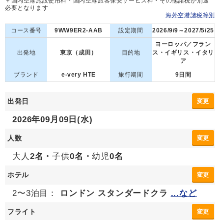
＋国内空港施設使用料・国内空港旅客保安サービス料・その他諸税が別途
必要となります
海外空港諸税等別
コース番号
9WW9ER2-AAB
設定期間
2026/9/9～2027/5/25
ヨーロッパ／フラン
出発地
東京（成田）
目的地
ス・イギリス・イタリ
ア
ブランド
e-very HTE
旅行期間
9日間
出発日
変更
2026年09月09日(水)
人数
変更
大人
2名・
子供
0名・
幼児
0名
ホテル
変更
2〜3泊目：
ロンドン スタンダードクラ
...など
フライト
変更