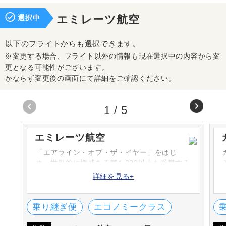
選択中
エミレーツ航空
以下のフライトからも選択できます。
※変更する場合、フライト以外の情報も現在選択中の内容から変
更となる可能性がございます。
かならず変更後の画面にて詳細をご確認ください。
1
/
5
エミレーツ航空
「エアライン・オブ・ザ・イヤー」をはじ
め、世界的に権威ある賞を300以上も受賞する
エミレーツ航空。1985年に設立し、アラブ首
詳細を見る+
長国連邦のドバイを本拠地としています。ア
ジア・アフリカ・ヨーロッパ・北米・中南米
など世界各国へ就航をしています。
乗り継ぎ便
エコノミークラス