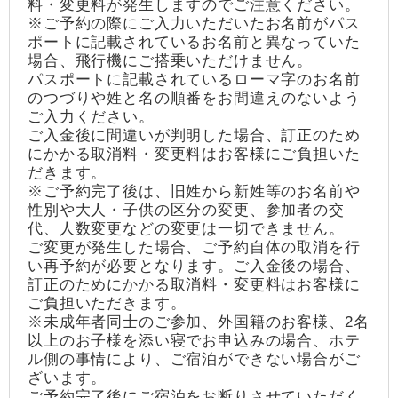
料・変更料が発生しますのでご注意ください。
※ご予約の際にご入力いただいたお名前がパス
ポートに記載されているお名前と異なっていた
場合、飛行機にご搭乗いただけません。
パスポートに記載されているローマ字のお名前
のつづりや姓と名の順番をお間違えのないよう
ご入力ください。
ご入金後に間違いが判明した場合、訂正のため
にかかる取消料・変更料はお客様にご負担いた
だきます。
※ご予約完了後は、旧姓から新姓等のお名前や
性別や大人・子供の区分の変更、参加者の交
代、人数変更などの変更は一切できません。
ご変更が発生した場合、ご予約自体の取消を行
い再予約が必要となります。ご入金後の場合、
訂正のためにかかる取消料・変更料はお客様に
ご負担いただきます。
※未成年者同士のご参加、外国籍のお客様、2名
以上のお子様を添い寝でお申込みの場合、ホテ
ル側の事情により、ご宿泊ができない場合がご
ざいます。
ご予約完了後にご宿泊をお断りさせていただく