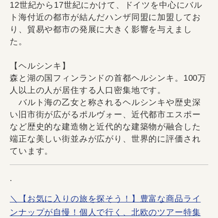
12世紀から17世紀にかけて、ドイツを中心にバル
ト海付近の都市が結んだハンザ同盟に加盟してお
り、貿易や都市の発展に大きく影響を与えまし
た。
【ヘルシンキ】
森と湖の国フィンランドの首都ヘルシンキ。100万
人以上の人が居住する人口密集地です。
バルト海の乙女と称されるヘルシンキや歴史深
い旧市街が広がるポルヴォー、近代都市エスポー
など歴史的な建造物と近代的な建築物が融合した
端正な美しい街並みが広がり、世界的に評価され
ています。
.
＼【お気に入りの旅を探そう！】豊富な商品ライ
ンナップが自慢！個人で行く、北欧のツアー特集