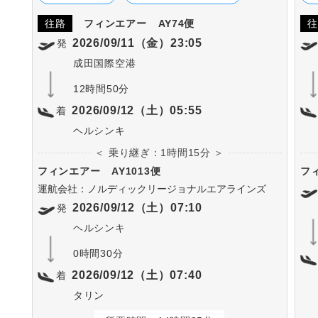
往路
フィンエアー
AY74便
往
2026/09/11（金）23:05
発
成田国際空港
12時間50分
2026/09/12（土）05:55
着
ヘルシンキ
＜ 乗り継ぎ：1時間15分 ＞
フィンエアー
AY1013便
フ
運航会社：ノルディックリージョナルエアラインズ
2026/09/12（土）07:10
発
ヘルシンキ
0時間30分
2026/09/12（土）07:40
着
タリン