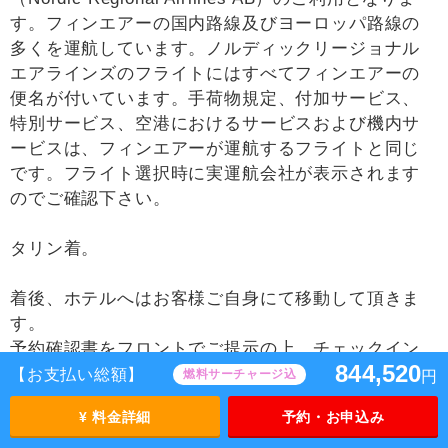
す。フィンエアーの国内路線及びヨーロッパ路線の
多くを運航しています。ノルディックリージョナル
エアラインズのフライトにはすべてフィンエアーの
便名が付いています。手荷物規定、付加サービス、
特別サービス、空港におけるサービスおよび機内サ
ービスは、フィンエアーが運航するフライトと同じ
です。フライト選択時に実運航会社が表示されます
のでご確認下さい。
タリン着。
着後、ホテルへはお客様ご自身にて移動して頂きま
す。
予約確認書をフロントでご提示の上、チェックイン
844,520
をお願いいたします。
【お支払い総額】
燃料サーチャージ込
円
¥ 料金詳細
予約・お申込み
※別途追加代金にてホテルへの送迎手配が可能で