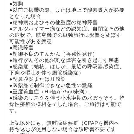
●気胸
●以前ご搭乗の際、または地上で酸素吸入が必要
となった場合
●精神病およびその他重度の精神障害
●アルツハイマー病などの認知症、自閉症その他
の症状で、航空機での単独旅行に影響を及ぼす
可能性がある疾患
●意識障害
●制御不良のてんかん（再発性発作）
●進行がんその他深刻な障害を引き起こす疾患
●感染症（結核、はしか、最近の呼吸器感染症、
下痢や嘔吐を伴う腸管感染症）
●副鼻腔炎または耳感染
●医薬品で制御できない急性の激痛
●重度貧血症（Hb値が75g/l未満）
●感染のリスクを伴う小水疱期の水ぼうそう。乾
燥性疥癬の様相を呈した場合、ご旅行は可能で
す。
上記以外にも、無呼吸症候群（CPAPを機内へ
持ち込むが使用しない場合は診断書不要です