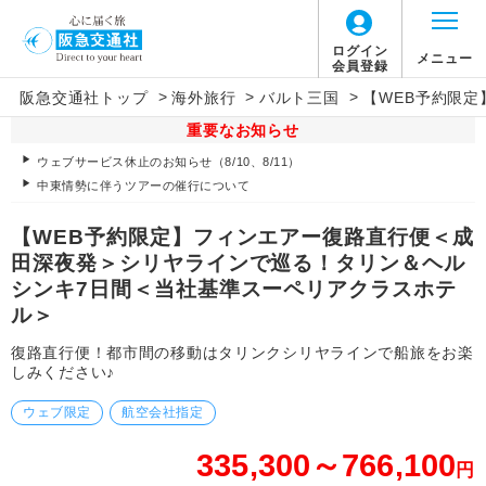
ログイン
メニュー
会員登録
>
>
>
阪急交通社トップ
海外旅行
バルト三国
【WEB予約限
重要なお知らせ
ウェブサービス休止のお知らせ（8/10、8/11）
中東情勢に伴うツアーの催行について
【WEB予約限定】フィンエアー復路直行便＜成
田深夜発＞シリヤラインで巡る！タリン＆ヘル
シンキ7日間＜当社基準スーペリアクラスホテ
ル＞
復路直行便！都市間の移動はタリンクシリヤラインで船旅をお楽
しみください♪
ウェブ限定
航空会社指定
335,300～766,100
円