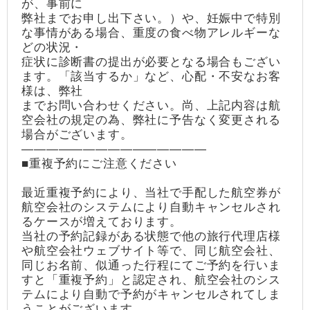
が、事前に
弊社までお申し出下さい。）や、妊娠中で特別
な事情がある場合、重度の食べ物アレルギーな
どの状況・
症状に診断書の提出が必要となる場合もござい
ます。「該当するか」など、心配・不安なお客
様は、弊社
までお問い合わせください。尚、上記内容は航
空会社の規定の為、弊社に予告なく変更される
場合がございます。
―――――――――――――――
■重複予約にご注意ください
最近重複予約により、当社で手配した航空券が
航空会社のシステムにより自動キャンセルされ
るケースが増えております。
当社の予約記録がある状態で他の旅行代理店様
や航空会社ウェブサイト等で、同じ航空会社、
同じお名前、似通った行程にてご予約を行いま
すと「重複予約」と認定され、航空会社のシス
テムにより自動で予約がキャンセルされてしま
うことがございます。