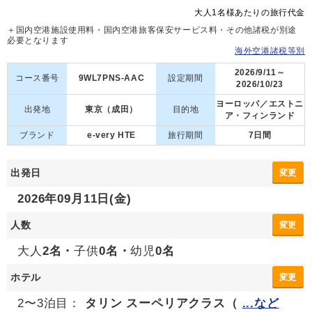
大人1名様あたりの旅行代金
＋国内空港施設使用料・国内空港旅客保安サービス料・その他諸税が別途
必要となります
海外空港諸税等別
2026/9/11～
コース番号
9WL7PNS-AAC
設定期間
2026/10/23
ヨーロッパ／エストニ
出発地
東京（成田）
目的地
ア・フィンランド
ブランド
e-very HTE
旅行期間
7日間
出発日
変更
2026年09月11日(金)
人数
変更
大人
2名・
子供
0名・
幼児
0名
ホテル
変更
2〜3泊目：
タリン スーペリアクラス（
...など