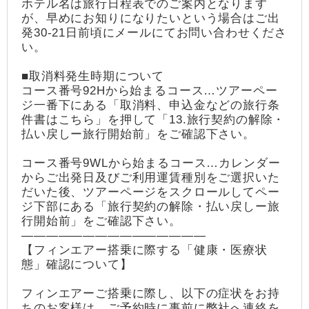
ホテル名は旅行日程表でのご案内となります
が、早めにお知りになりたいという場合はご出
発30-21日前頃にメールにてお問い合わせくださ
い。
■取消料発生時期について
コース番号92Hから始まるコース…ツアーペー
ジ一番下にある「取消料、申込金などの旅行条
件書はこちら」を押して「13.旅行契約の解除・
払い戻しー旅行開始前」をご確認下さい。
コース番号9WLから始まるコース…カレンダー
からご出発日及びご利用運賃種別をご選択いた
だいた後、ツアーページをスクロールしてペー
ジ下部にある「旅行契約の解除・払い戻しー旅
行開始前」をご確認下さい。
―――――――――――――――
【フィンエアー搭乗に際する「健康・医療状
態」確認について】
フィンエアーご搭乗に際し、以下の症状をお持
ちのお客様は、ご予約時に事前に弊社へ連絡を