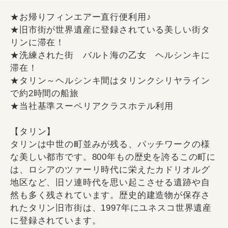
★お帰りフィンエアー直行便利用♪
★旧市街が世界遺産に登録されている美しい街タ
リンに滞在！
★洗練された街 バルト海の乙女 ヘルシンキに
滞在！
★タリン～ヘルシンキ間はタリンクシリヤライン
で約2時間の船旅
★当社基準スーペリアクラスホテル利用
【タリン】
タリンは中世の町並みが残る、パッチワークの様
な美しい都市です。800年もの歴史を誇るこの町に
は、ロシアのツァーリ時代に栄えたカドリオルグ
地区など、旧ソ連時代を思い起こさせる遺跡や自
然も多く残されています。歴史的建造物が保存さ
れたタリン旧市街は、1997年にユネスコ世界遺産
に登録されています。