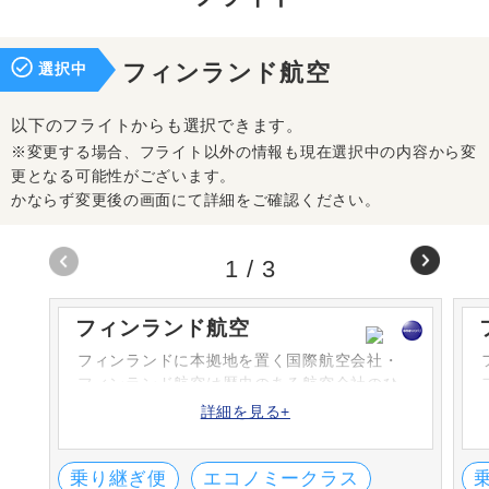
選択中
フィンランド航空
以下のフライトからも選択できます。
※変更する場合、フライト以外の情報も現在選択中の内容から変
更となる可能性がございます。
かならず変更後の画面にて詳細をご確認ください。
1
/
3
フィンランド航空
フィンランドに本拠地を置く国際航空会社・
フィンランド航空は歴史のある航空会社のひ
とつです。日本からヘルシンキへは約10時
詳細を見る+
間、ヨーロッパ各都市へはヘルシンキを経由
することにより、時間も距離も短縮できま
す。マリメッコ塗装の航空機は人気です。
乗り継ぎ便
エコノミークラス