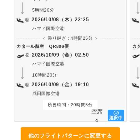
5時間20分
2026/10/08（木）22:25
着
ハマド国際空港
＜ 乗り継ぎ：4時間25分 ＞
カタール航空
QR806便
カ
2026/10/09（金）02:50
発
ハマド国際空港
10時間20分
2026/10/09（金）19:10
着
成田国際空港
所要時間：20時間5分
空席
選択中
○
他のフライトパターンに変更する