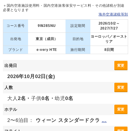
＋国内空港施設使用料・国内空港旅客保安サービス料・その他諸税が別途
必要となります
海外空港諸税等別
2026/10/2～
コース番号
9WJ8SNU
設定期間
2027/7/27
ヨーロッパ／オースト
出発地
東京（成田）
目的地
リア
ブランド
e-very HTE
旅行期間
8日間
出発日
変更
2026年10月02日(金)
人数
変更
大人
2名・
子供
0名・
幼児
0名
ホテル
変更
2〜6泊目：
ウィーン スタンダードクラ
...