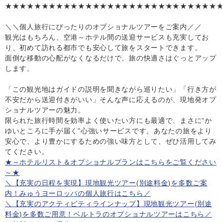
★★★★★★★★★★★★★★★★★★★★★★★★★★★★★
＼＼個人旅行にぴったりのオプショナルツアーをご案内／／
観光はもちろん、空港～ホテル間の送迎サービスも充実してお
り、初めて訪れる都市でも安心して旅をスタートできます。
面倒な移動の心配がなくなるだけで、旅の快適さはぐっとアップ
します。
「この観光地はガイドの説明を聞きながら巡りたい」「行き方が
不安だから送迎付きがいい」そんな声に応えるのが、現地発オプ
ショナルツアーの魅力。
限られた旅行時間を効率よく使いたい方にも最適で、まさに“か
ゆいところに手が届く”心強いサービスです。あなたの旅をより
安心で、より豊かにするための強い味方として、ぜひ活用してみ
てください。
★～ホテルリスト＆オプショナルプランはこちらをご覧ください
～★
＼【充実の日程を実現】現地観光ツアー(別途料金)を多数ご案
内！みゅうヨーロッパの個人旅行はこちら／
＼【充実のアクティビティラインナップ】現地観光ツアー(別途
料金)を多数ご用意！ベルトラのオプショナルツアーはこちら／