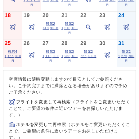
1,131,700
608,300
1,313,100
1,254,100
1,353,500
円
円
円
円
円
18
19
20
21
22
23
24
残席2
残席2
613,300
1,318,100
円
円
25
26
27
28
29
30
31
残席4
残席3
残席3
残席2
残席2
1,155,300
1,118,000
1,238,400
555,800
1,275,700
円
円
円
円
円
空席情報は随時変動しますので目安としてご参照くださ
い。ご予約完了までに満席となる場合がありますので予め
ご了承ください。
フライトを変更して再検索（フライトをご変更いただく
ことで、ご要望の条件に近いツアーをお探しいただけま
す。）
ホテルを変更して再検索（ホテルをご変更いただくくこ
とで、ご要望の条件に近いツアーをお探しいただけま
す。）