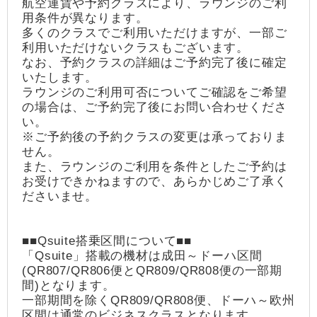
航空運賃や予約クラスにより、ラウンジのご利
用条件が異なります。
多くのクラスでご利用いただけますが、一部ご
利用いただけないクラスもございます。
なお、予約クラスの詳細はご予約完了後に確定
いたします。
ラウンジのご利用可否についてご確認をご希望
の場合は、ご予約完了後にお問い合わせくださ
い。
※ご予約後の予約クラスの変更は承っておりま
せん。
また、ラウンジのご利用を条件としたご予約は
お受けできかねますので、あらかじめご了承く
ださいませ。
■■Qsuite搭乗区間について■■
「Qsuite」搭載の機材は成田～ドーハ区間
(QR807/QR806便とQR809/QR808便の一部期
間)となります。
一部期間を除くQR809/QR808便、ドーハ～欧州
区間は通常のビジネスクラスとなります。