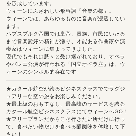
を形成しています。
ウィーンにふさわしい形容詞「音楽の都」。
ウィーンでは、あらゆるものに音楽が浸透してい
ます。
ハプスブルク帝国では皇帝、貴族、市民にいたる
まで音楽愛好の精神が漲り、才能ある作曲家や演
奏家はウィーンに集まってきました。
現代でもそれは脈々と受け継がれており、オペラ
やバレエ公演が行われる「国立オペラ座」は、ウ
ィーンのシンボル的存在です。
★カタール航空が誇るビジネスクラスででラグジ
ュアリーな空の旅をお楽しみください。
★最上級のおもてなし、最高峰のサービスを誇る
カタール航空ビジネスクラスにてウィーンへGO！
★フリープランだからこそ行きたい所だけに行っ
て、食べたい物だけを食べる醍醐味を体験して下
さい！