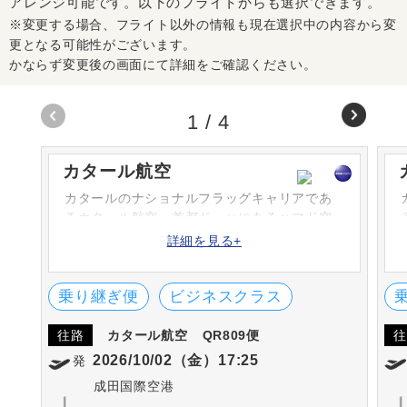
アレンジ可能です。以下のフライトからも選択できます。
※変更する場合、フライト以外の情報も現在選択中の内容から変
更となる可能性がございます。
かならず変更後の画面にて詳細をご確認ください。
1
/
4
カタール航空
カタールのナショナルフラッグキャリアであ
るカタール航空。首都ドーハにあるハマド空
港を本拠地とし、コードシェアも含め150以上
詳細を見る+
の都市へ運航を行っている。機内サービスの
評価は国際的にも高く、数々の賞を受賞して
いる。
乗り継ぎ便
ビジネスクラス
往路
カタール航空
QR809便
往
2026/10/02（金）17:25
発
成田国際空港