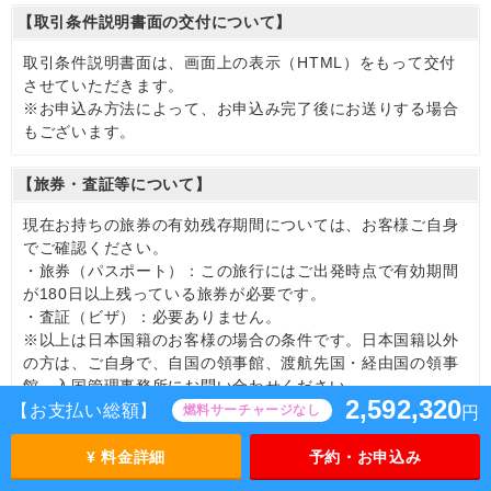
【取引条件説明書面の交付について】
取引条件説明書面は、画面上の表示（HTML）をもって交付
させていただきます。
※お申込み方法によって、お申込み完了後にお送りする場合
もございます。
【旅券・査証等について】
現在お持ちの旅券の有効残存期間については、お客様ご自身
でご確認ください。
・旅券（パスポート）：この旅行にはご出発時点で有効期間
が180日以上残っている旅券が必要です。
・査証（ビザ）：必要ありません。
※以上は日本国籍のお客様の場合の条件です。日本国籍以外
の方は、ご自身で、自国の領事館、渡航先国・経由国の領事
館、入国管理事務所にお問い合わせください。
2,592,320
【お支払い総額】
燃料サーチャージなし
円
旅行契約の申込みと成立
¥ 料金詳細
予約・お申込み
(1)
旅行契約は当社（受託営業所を含む）にて当社所定の旅行