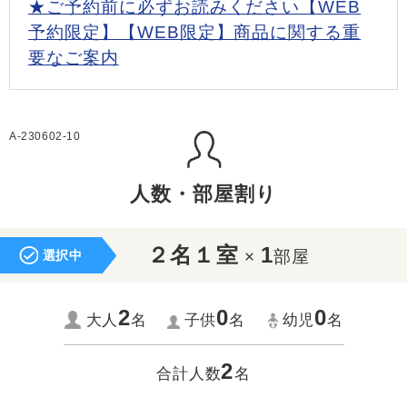
★ご予約前に必ずお読みください【WEB
予約限定】【WEB限定】商品に関する重
要なご案内
A-230602-10
人数・部屋割り
２名１室
1
×
部屋
選択中
2
0
0
大人
名
子供
名
幼児
名
2
合計人数
名