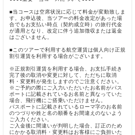
■当コースは空席状況に応じて料金が変動致しま
す。お申込後、当ツアーの料金改定があった場
合でもお支払い時点（契約成立時）の旅行代金
が適用となり、改定に伴う追加徴収または返金
はございません。
■このツアーで利用する航空運賃は個人向け正規
割引運賃を利用する場合がございます。
※正規割引運賃を利用する場合、お支払手続き
完了後の取消や変更に対して、ただちに取消
料・変更料が発生しますのでご注意ください。
※ご予約の際にご入力いただいたお名前がパス
ポートに記載されているお名前と異なっていた
場合、飛行機にご搭乗いただけません。
パスポートに記載されているローマ字のお名前
のつづりや姓と名の順番をお間違えのないよう
ご入力ください。
ご入金後に間違いが判明した場合、訂正のため
にかかる取消料・変更料はお客様にご負担いた