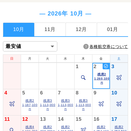
― 2026年 10月 ―
10月
11月
12月
01月
各種航空券について
日
月
火
水
木
金
土
1
2
3
残席2
1,260,100
円
4
5
6
7
8
9
10
残席2
残席3
残席3
残席3
1,187,100
1,113,000
1,113,000
1,113,000
円
円
円
円
11
12
13
14
15
16
17
残席4
残席2
残席2
残席2
残席2