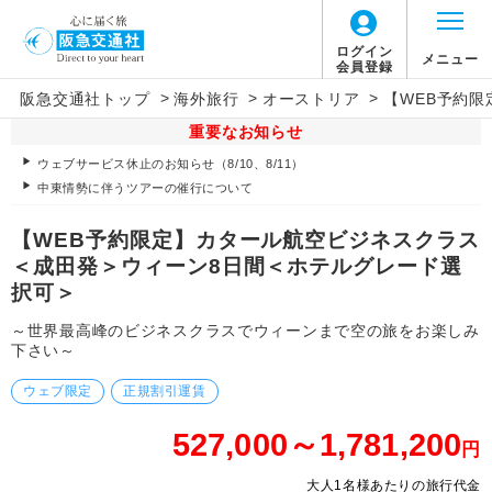
ログイン
メニュー
会員登録
>
>
>
阪急交通社トップ
海外旅行
オーストリア
【WEB予約
重要なお知らせ
ウェブサービス休止のお知らせ（8/10、8/11）
中東情勢に伴うツアーの催行について
【WEB予約限定】カタール航空ビジネスクラス
＜成田発＞ウィーン8日間＜ホテルグレード選
択可＞
～世界最高峰のビジネスクラスでウィーンまで空の旅をお楽しみ
下さい～
ウェブ限定
正規割引運賃
527,000～1,781,200
円
大人1名様あたりの旅行代金