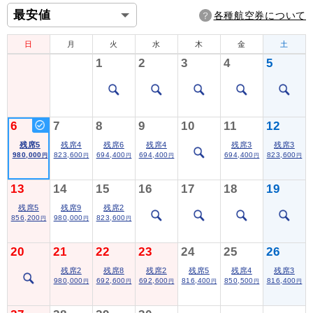
各種航空券について
日
月
火
水
木
金
土
1
2
3
4
5
6
7
8
9
10
11
12
残席5
残席4
残席6
残席4
残席3
残席3
980,000
823,600
694,400
694,400
694,400
823,600
円
円
円
円
円
円
13
14
15
16
17
18
19
残席5
残席9
残席2
856,200
980,000
823,600
円
円
円
20
21
22
23
24
25
26
残席2
残席8
残席2
残席5
残席4
残席3
980,000
692,600
692,600
816,400
850,500
816,400
円
円
円
円
円
円