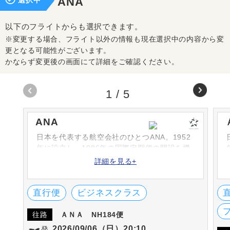
ANA
以下のフライトからも選択できます。
※変更する場合、フライト以外の情報も現在選択中の内容から変
更となる可能性がございます。
かならず変更後の画面にて詳細をご確認ください。
1
/
5
ANA
日本を代表する航空会社のひとつANA。1952
年に設立し、1986年の国際定期便の開設を機
に次々と路線を増やしています。シートや機
詳細を見る+
内食、機内サービスなどは高評です。英国の
SKYTRAX社における「ワールド・エアライ
ン・スター・レーディング」の5-STARに何度
直行便
ビジネスクラス
も選出されています。
往路
ＡＮＡ
NH184便
2026/09/06（日）20:10
発