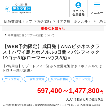
ログイン
メニュー
会員登録
>
>
>
阪急交通社トップ
海外旅行
オアフ島（ホノルル）
【W
重要なお知らせ
中東情勢に伴うツアーの催行について
【WEB予約限定】成田発｜ANAビジネスクラ
ス！ハワイ島とホノルル8日間＜パシフィック
19コナ3泊/ローマーハウス3泊＞
【2島周遊】リゾートフィー込み＆空港送迎付き！ホノルルでは
トロリー乗り放題♪
ウェブ限定
正規割引運賃
航空会社指定
ホテル指定
597,400～1,477,800
円
大人1名様あたりの旅行代金
＋国内空港施設使用料・国内空港旅客保安サービス料・その他諸税が別途