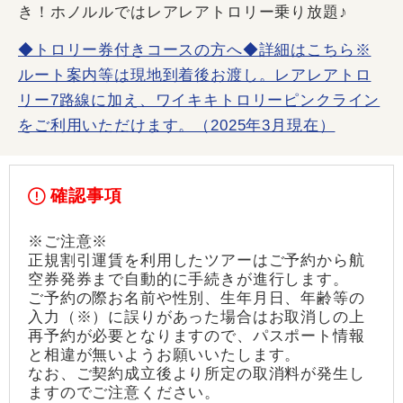
き！ホノルルではレアレアトロリー乗り放題♪
◆トロリー券付きコースの方へ◆詳細はこちら※
ルート案内等は現地到着後お渡し。レアレアトロ
リー7路線に加え、ワイキキトロリーピンクライン
をご利用いただけます。（2025年3月現在）
確認事項
※ご注意※
正規割引運賃を利用したツアーはご予約から航
空券発券まで自動的に手続きが進行します。
ご予約の際お名前や性別、生年月日、年齢等の
入力（※）に誤りがあった場合はお取消しの上
再予約が必要となりますので、パスポート情報
と相違が無いようお願いいたします。
なお、ご契約成立後より所定の取消料が発生し
ますのでご注意ください。