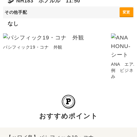
NH183 ホノルル 11:50
その他手配
変更
なし
パシフィック19・コナ 外観
ANA エアバ
例 ビジネ
み
おすすめポイント