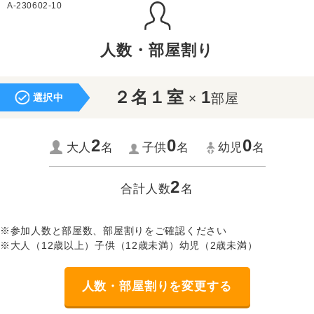
A-230602-10
人数・部屋割り
２名１室
1
×
部屋
選択中
2
0
0
大人
名
子供
名
幼児
名
2
合計人数
名
※参加人数と部屋数、部屋割りをご確認ください
※大人（12歳以上）子供（12歳未満）幼児（2歳未満）
人数・部屋割りを変更する