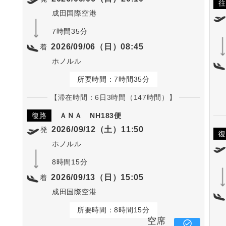
往
成田国際空港
7時間35分
2026/09/06（日）08:45
着
ホノルル
所要時間：7時間35分
【滞在時間：6日3時間（147時間）】
復路
ＡＮＡ
NH183便
2026/09/12（土）11:50
発
復
ホノルル
8時間15分
2026/09/13（日）15:05
着
成田国際空港
所要時間：8時間15分
空席