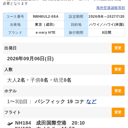
必要となります
海外空港諸税等別
コース番号
9WH8UL2-08A
設定期間
2026/9/6～2027/7/20
出発地
東京（成田）
目的地
ハワイ／ハワイ(米国)
ブランド
e-very HTE
旅行期間
8日間
出発日
変更
2026年09月06日(日)
人数
変更
大人
2名・
子供
0名・
幼児
0名
ホテル
変更
1〜3泊目：
パシフィック 19 コナ
など
フライト
変更
NH184 成田国際空港 20:10