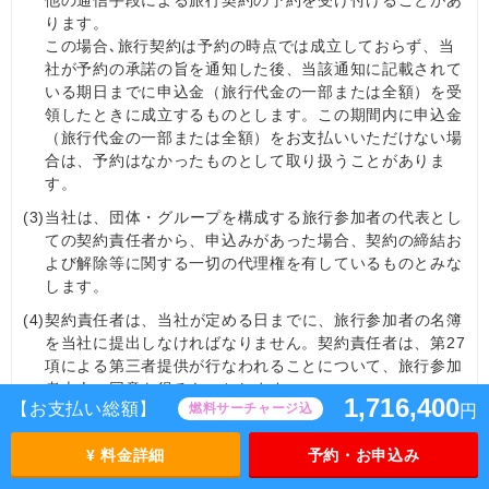
他の通信手段による旅行契約の予約を受け付けることがあ
ります。
この場合､旅行契約は予約の時点では成立しておらず、当
社が予約の承諾の旨を通知した後、当該通知に記載されて
いる期日までに申込金（旅行代金の一部または全額）を受
領したときに成立するものとします。この期間内に申込金
（旅行代金の一部または全額）をお支払いいただけない場
合は、予約はなかったものとして取り扱うことがありま
す。
(3)
当社は、団体・グループを構成する旅行参加者の代表とし
ての契約責任者から、申込みがあった場合、契約の締結お
よび解除等に関する一切の代理権を有しているものとみな
します。
(4)
契約責任者は、当社が定める日までに、旅行参加者の名簿
を当社に提出しなければなりません。契約責任者は、第27
項による第三者提供が行なわれることについて、旅行参加
者本人の同意を得るものとします。
1,716,400
【お支払い総額】
燃料サーチャージ込
円
(5)
当社は、契約責任者が団体・グループに同行しない場合、
旅行開始後においては、あらかじめ契約責任者が選任した
¥ 料金詳細
予約・お申込み
旅行参加者を契約責任者とみなします。