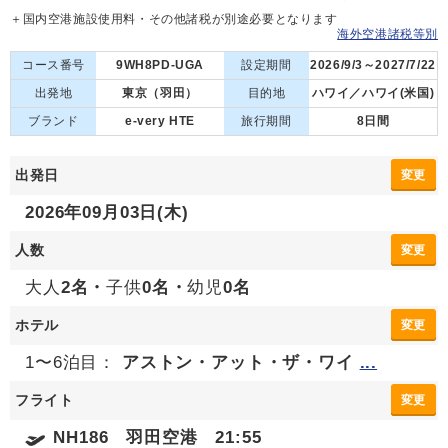
＋国内空港施設使用料・その他諸税が別途必要となります
海外空港諸税等別
コース番号
9WH8PD-UGA
設定期間
2026/9/3～2027/7/22
出発地
東京（羽田）
目的地
ハワイ／ハワイ(米国)
ブランド
e-very HTE
旅行期間
8日間
出発日
変更
2026年09月03日(木)
人数
変更
大人
2名・
子供
0名・
幼児
0名
ホテル
変更
1〜6泊目：
アストン・アット・ザ・ワイ
...
フライト
変更
NH186 羽田空港 21:55