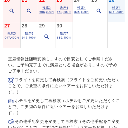
20
21
22
23
24
25
26
残席2
残席4
残席4
残席4
686,000
658,200
835,400
686,000
円
円
円
円
27
28
29
30
残席3
残席5
残席7
947,400
947,400
835,400
円
円
円
空席情報は随時変動しますので目安としてご参照くださ
い。ご予約完了までに満席となる場合がありますので予め
ご了承ください。
フライトを変更して再検索（フライトをご変更いただく
ことで、ご要望の条件に近いツアーをお探しいただけま
す。）
ホテルを変更して再検索（ホテルをご変更いただくくこ
とで、ご要望の条件に近いツアーをお探しいただけま
す。）
その他手配変更を変更して再検索（その他手配をご変更
いただくことで、ご要望の条件に近いツアーをお探しいた