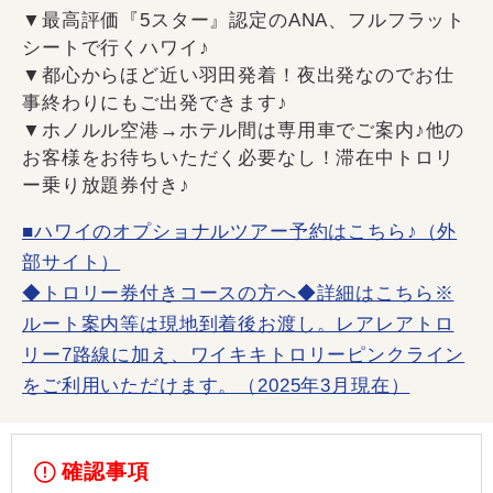
▼最高評価『5スター』認定のANA、フルフラット
シートで行くハワイ♪
▼都心からほど近い羽田発着！夜出発なのでお仕
事終わりにもご出発できます♪
▼ホノルル空港→ホテル間は専用車でご案内♪他の
お客様をお待ちいただく必要なし！滞在中トロリ
ー乗り放題券付き♪
■ハワイのオプショナルツアー予約はこちら♪（外
部サイト）
◆トロリー券付きコースの方へ◆詳細はこちら※
ルート案内等は現地到着後お渡し。レアレアトロ
リー7路線に加え、ワイキキトロリーピンクライン
をご利用いただけます。（2025年3月現在）
確認事項