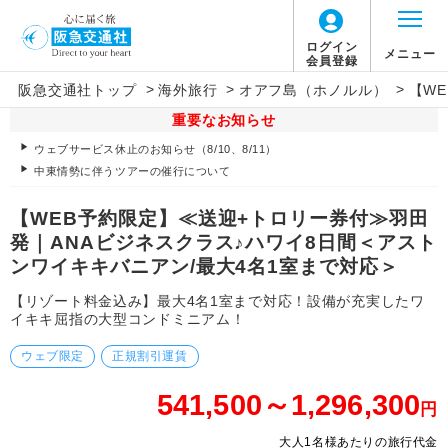
ログイン
メニュー
会員登録
>
>
>
阪急交通社トップ
海外旅行
オアフ島（ホノルル）
【W
重要なお知らせ
ウェブサービス休止のお知らせ（8/10、8/11）
中東情勢に伴うツアーの催行について
【WEB予約限定】≪送迎+トロリー券付≫羽田
発｜ANAビジネスクラス♪ハワイ8日間＜アスト
ンワイキキバニアン/最大4名1室まで対応＞
【リゾート料金込み】最大4名1室まで対応！設備が充実したワ
イキキ屈指の大型コンドミニアム！
ウェブ限定
正規割引運賃
541,500～1,296,300
円
大人1名様あたりの旅行代金