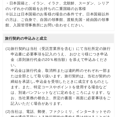
・日本国籍と、イラン、イラク、北朝鮮、スーダン、シリア
のいずれかの国籍をお持ちの二重国籍のお客様
※以上は日本国籍のお客様の場合の条件です。日本国籍以外
の方は、ご自身で、自国の領事館、渡航先国・経由国の領事
館、入国管理事務所にお問い合わせください。
旅行契約の申込みと成立
(1)
旅行契約は当社（受託営業所を含む）にて当社所定の旅行
申込書に必要事項を記入のうえ、 おひとり様につき申込
金（原則旅行代金の20％相当額）を添えて申込みくださ
い。
申込金は旅行代金、取消料または違約料のそれぞれ一部ま
たは全部として取り扱います。旅行契約は、当社が契約の
締結を承諾し､申込金を受領したときに成立するものとし
ます。また、特定コースやポイントを使用する場合など
は、別途パンフレットなどに定めるところによります。な
お、当社業務の都合上、所定の書面・画面に必要事項をご
記入いただく場合があります。
(2)
当社は、電話、郵便、ファクシミリ、インターネットその