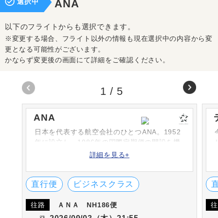
選択中
ANA
以下のフライトからも選択できます。
※変更する場合、フライト以外の情報も現在選択中の内容から変
更となる可能性がございます。
かならず変更後の画面にて詳細をご確認ください。
1
/
5
ANA
日本を代表する航空会社のひとつANA。1952
年に設立し、1986年の国際定期便の開設を機
に次々と路線を増やしています。シートや機
詳細を見る+
内食、機内サービスなどは高評です。英国の
SKYTRAX社における「ワールド・エアライ
ン・スター・レーディング」の5-STARに何度
直行便
ビジネスクラス
も選出されています。
往路
ＡＮＡ
NH186便
往