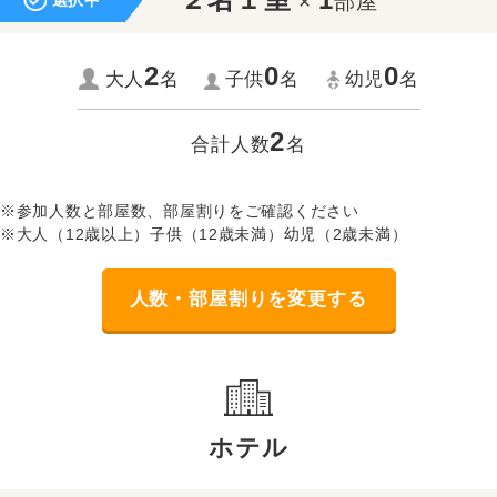
×
部屋
選択中
2
0
0
大人
名
子供
名
幼児
名
2
合計人数
名
※参加人数と部屋数、部屋割りをご確認ください
※大人（12歳以上）子供（12歳未満）幼児（2歳未満）
人数・部屋割りを変更する
ホテル