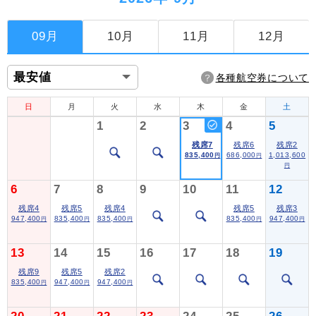
09月
10月
11月
12月
各種航空券について
日
月
火
水
木
金
土
1
2
3
4
5
残席7
残席6
残席2
835,400
686,000
1,013,600
円
円
円
6
7
8
9
10
11
12
残席4
残席5
残席4
残席5
残席3
947,400
835,400
835,400
835,400
947,400
円
円
円
円
円
13
14
15
16
17
18
19
残席9
残席5
残席2
835,400
947,400
947,400
円
円
円