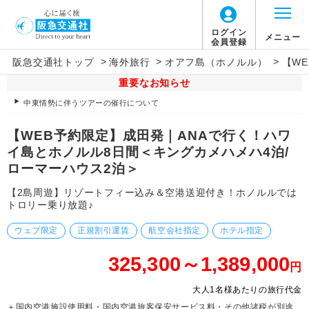
ログイン
メニュー
会員登録
>
>
>
阪急交通社トップ
海外旅行
オアフ島（ホノルル）
【W
重要なお知らせ
中東情勢に伴うツアーの催行について
【WEB予約限定】成田発｜ANAで行く！ハワ
イ島とホノルル8日間＜キングカメハメハ4泊/
ローマーハウス2泊＞
【2島周遊】リゾートフィー込み＆空港送迎付き！ホノルルでは
トロリー乗り放題♪
ウェブ限定
正規割引運賃
航空会社指定
ホテル指定
325,300～1,389,000
円
大人1名様あたりの旅行代金
＋国内空港施設使用料・国内空港旅客保安サービス料・その他諸税が別途