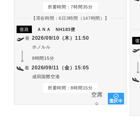
所要時間：7時間35分
【滞在時間：6日3時間（147時間）】
復路
ＡＮＡ
NH183便
2026/09/10（木）11:50
発
復
ホノルル
8時間15分
2026/09/11（金）15:05
着
成田国際空港
所要時間：8時間15分
空席
選択中
○