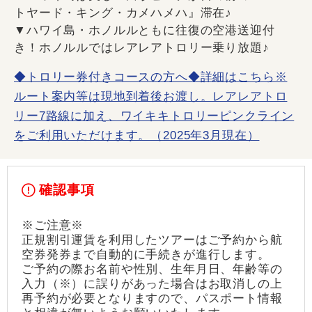
トヤード・キング・カメハメハ』滞在♪
▼ハワイ島・ホノルルともに往復の空港送迎付
き！ホノルルではレアレアトロリー乗り放題♪
◆トロリー券付きコースの方へ◆詳細はこちら※
ルート案内等は現地到着後お渡し。レアレアトロ
リー7路線に加え、ワイキキトロリーピンクライン
をご利用いただけます。（2025年3月現在）
確認事項
※ご注意※
正規割引運賃を利用したツアーはご予約から航
空券発券まで自動的に手続きが進行します。
ご予約の際お名前や性別、生年月日、年齢等の
入力（※）に誤りがあった場合はお取消しの上
再予約が必要となりますので、パスポート情報