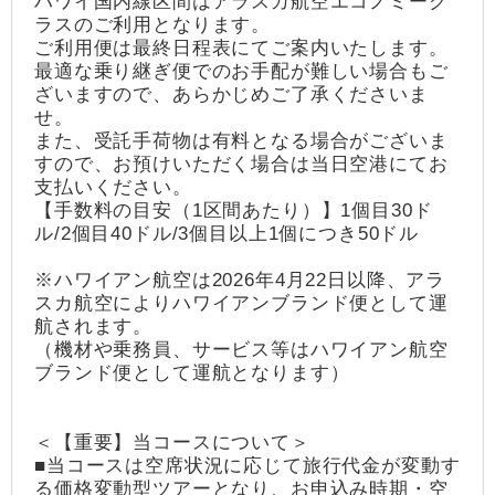
ハワイ国内線区間はアラスカ航空エコノミーク
ラスのご利用となります。
ご利用便は最終日程表にてご案内いたします。
最適な乗り継ぎ便でのお手配が難しい場合もご
ざいますので、あらかじめご了承くださいま
せ。
また、受託手荷物は有料となる場合がございま
すので、お預けいただく場合は当日空港にてお
支払いください。
【手数料の目安（1区間あたり）】1個目30ド
ル/2個目40ドル/3個目以上1個につき50ドル
※ハワイアン航空は2026年4月22日以降、アラ
スカ航空によりハワイアンブランド便として運
航されます。
（機材や乗務員、サービス等はハワイアン航空
ブランド便として運航となります）
＜【重要】当コースについて＞
■当コースは空席状況に応じて旅行代金が変動す
る価格変動型ツアーとなり、お申込み時期・空