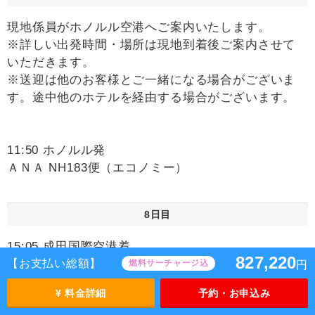
現地係員がホノルル空港へご案内いたします。
※詳しい出発時間・場所は現地到着後ご案内させて
いただきます。
※送迎は他のお客様とご一緒になる場合がございま
す。途中他のホテルを経由する場合がございます。
11:50 ホノルル発
ＡＮＡ NH183便（エコノミー）
8日目
15:05 成田国際空港着
827,220
【お支払い総額】
燃料サーチャージ込
円
***お疲れさまでした***
¥ 料金詳細
予約・お申込み
時間帯の目安