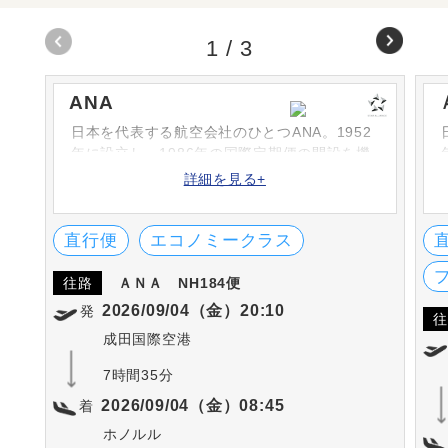
1
/
3
ANA
日本を代表する航空会社のひとつANA。1952
年に設立し、1986年の国際定期便の開設を機
に次々と路線を増やしています。シートや機
詳細を見る+
内食、機内サービスなどは高評です。英国の
SKYTRAX社における「ワールド・エアライ
ン・スター・レーディング」の5-STARに何度
直行便
エコノミークラス
も選出されています。
往路
ＡＮＡ
NH184便
2026/09/04（金）20:10
発
往
成田国際空港
7時間35分
2026/09/04（金）08:45
着
ホノルル