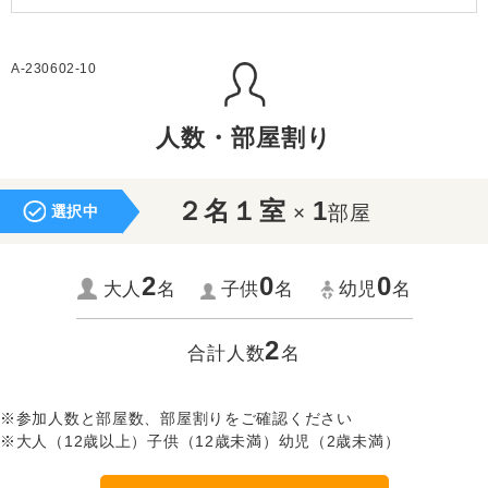
A-230602-10
人数・部屋割り
２名１室
1
×
部屋
選択中
2
0
0
大人
名
子供
名
幼児
名
2
合計人数
名
※参加人数と部屋数、部屋割りをご確認ください
※大人（12歳以上）子供（12歳未満）幼児（2歳未満）