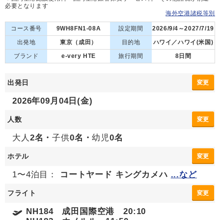
必要となります
海外空港諸税等別
コース番号
9WH8FN1-08A
設定期間
2026/9/4～2027/7/19
出発地
東京（成田）
目的地
ハワイ／ハワイ(米国)
ブランド
e-very HTE
旅行期間
8日間
出発日
変更
2026年09月04日(金)
人数
変更
大人
2名・
子供
0名・
幼児
0名
ホテル
変更
1〜4泊目：
コートヤード キングカメハ
...など
フライト
変更
NH184 成田国際空港 20:10