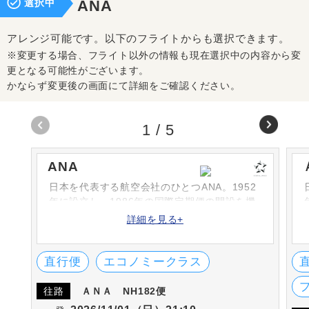
選択中
ANA
アレンジ可能です。以下のフライトからも選択できます。
※変更する場合、フライト以外の情報も現在選択中の内容から変
更となる可能性がございます。
かならず変更後の画面にて詳細をご確認ください。
1
/
5
ANA
日本を代表する航空会社のひとつANA。1952
年に設立し、1986年の国際定期便の開設を機
に次々と路線を増やしています。シートや機
詳細を見る+
内食、機内サービスなどは高評です。英国の
SKYTRAX社における「ワールド・エアライ
ン・スター・レーディング」の5-STARに何度
直行便
エコノミークラス
も選出されています。
往路
ＡＮＡ
NH182便