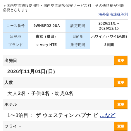
＋国内空港施設使用料・国内空港旅客保安サービス料・その他諸税が別途
必要となります
海外空港諸税等別
2026/11/1～
コース番号
9WH8FD2-08A
設定期間
2026/12/15
出発地
東京（成田）
目的地
ハワイ／ハワイ(米国)
ブランド
e-very HTE
旅行期間
8日間
出発日
変更
2026年11月01日(日)
人数
変更
大人
2名・
子供
0名・
幼児
0名
ホテル
変更
1〜3泊目：
ザ ウェスティン ハプナ ビ
...など
フライト
変更