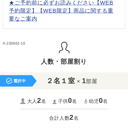
★ご予約前に必ずお読みください【WEB
予約限定】【WEB限定】商品に関する重
要なご案内
A-230602-10
人数・部屋割り
２名１室
1
×
部屋
選択中
2
0
0
大人
名
子供
名
幼児
名
2
合計人数
名