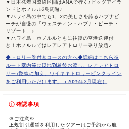
▼日本発着国際線区間はANAで行く♪ビッグアイラ
ンドとホノルル2島周遊♪
▼ハワイ島の中でも1、2の美しさを誇るハプナビ
ーチが自慢の「ウェスティン・ハプナ・ビーチ・
リゾート」♪
▼ハワイ島・ホノルルともに往復の空港送迎付
き！ホノルルではレアレアトロリー乗り放題♪
◆トロリー券付きコースの方へ◆詳細はこちら※
ルート案内等は現地到着後お渡し。レアレアトロ
リー7路線に加え、ワイキキトロリーピンクライン
をご利用いただけます。（2025年3月現在）
確認事項
※ご注意※
正規割引運賃を利用したツアーはご予約から航