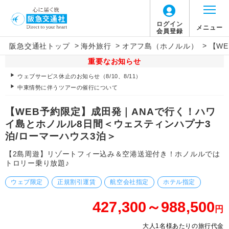
ログイン
メニュー
会員登録
>
>
>
阪急交通社トップ
海外旅行
オアフ島（ホノルル）
【W
重要なお知らせ
ウェブサービス休止のお知らせ（8/10、8/11）
中東情勢に伴うツアーの催行について
【WEB予約限定】成田発｜ANAで行く！ハワ
イ島とホノルル8日間＜ウェスティンハプナ3
泊/ローマーハウス3泊＞
【2島周遊】リゾートフィー込み＆空港送迎付き！ホノルルでは
トロリー乗り放題♪
ウェブ限定
正規割引運賃
航空会社指定
ホテル指定
427,300～988,500
円
大人1名様あたりの旅行代金