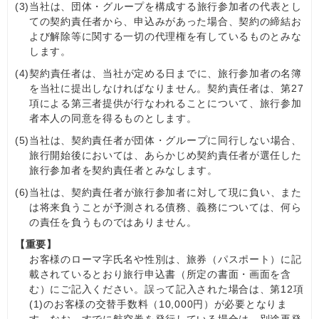
(3)
当社は、団体・グループを構成する旅行参加者の代表とし
ての契約責任者から、申込みがあった場合、契約の締結お
よび解除等に関する一切の代理権を有しているものとみな
します。
(4)
契約責任者は、当社が定める日までに、旅行参加者の名簿
を当社に提出しなければなりません。契約責任者は、第27
項による第三者提供が行なわれることについて、旅行参加
者本人の同意を得るものとします。
(5)
当社は、契約責任者が団体・グループに同行しない場合、
旅行開始後においては、あらかじめ契約責任者が選任した
旅行参加者を契約責任者とみなします。
(6)
当社は、契約責任者が旅行参加者に対して現に負い、また
は将来負うことが予測される債務、義務については、何ら
の責任を負うものではありません。
【重要】
お客様のローマ字氏名や性別は、旅券（パスポート）に記
載されているとおり旅行申込書（所定の書面・画面を含
む）にご記入ください。誤って記入された場合は、第12項
(1)のお客様の交替手数料（10,000円）が必要となりま
す。なお、すでに航空券を発行している場合は、別途再発