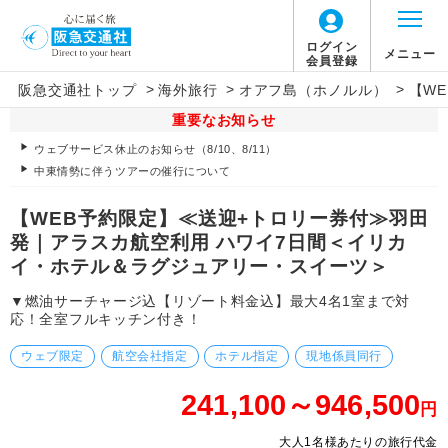
ログイン
メニュー
会員登録
>
>
>
阪急交通社トップ
海外旅行
オアフ島（ホノルル）
【W
重要なお知らせ
ウェブサービス休止のお知らせ（8/10、8/11）
中東情勢に伴うツアーの催行について
【WEB予約限定】≪送迎+トロリー券付≫羽田
発｜アラスカ航空利用 ハワイ7日間＜イリカ
イ・ホテル＆ラグジュアリー・スイーツ＞
▼燃油サーチャージ込【リゾート料金込】最大4名1室まで対
応！全室フルキッチン付き！
ウェブ限定
航空会社指定
ホテル指定
現地係員同行
241,100～946,500
円
大人1名様あたりの旅行代金