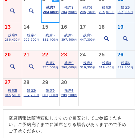
残席7
残席9
残席6
残席9
残席5
293,500
284,500
295,700
295,800
295,800
円
円
円
円
円
13
14
15
16
17
18
19
残席9
残席7
残席5
残席9
残席5
286,400
295,700
331,400
397,400
447,300
円
円
円
円
円
20
21
22
23
24
25
26
残席7
残席9
残席3
残席4
残席6
355,500
298,600
319,300
319,400
337,800
円
円
円
円
円
27
28
29
30
残席5
残席9
残席9
残席6
345,500
337,700
307,300
289,200
円
円
円
円
空席情報は随時変動しますので目安としてご参照くださ
い。ご予約完了までに満席となる場合がありますので予め
ご了承ください。