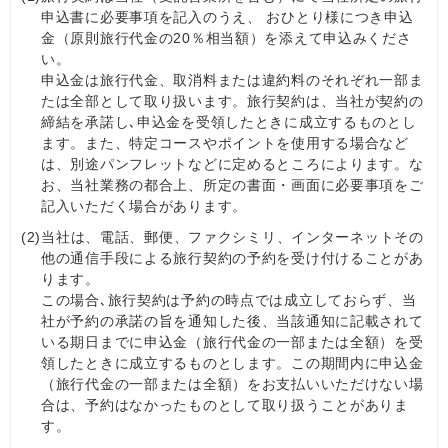
申込書に必要事項を記入のうえ、 おひとり様につき申込
金（原則旅行代金の20％相当額）を添えて申込みくださ
い。
申込金は旅行代金、取消料または違約料のそれぞれ一部ま
たは全部として取り扱います。旅行契約は、当社が契約の
締結を承諾し､申込金を受領したときに成立するものとし
ます。また、特定コースやポイントを使用する場合など
は、別途パンフレットなどに定めるところによります。な
お、当社業務の都合上、所定の書面・画面に必要事項をご
記入いただく場合があります。
(2)
当社は、電話、郵便、ファクシミリ、インターネットその
他の通信手段による旅行契約の予約を受け付けることがあ
ります。
この場合､旅行契約は予約の時点では成立しておらず、当
社が予約の承諾の旨を通知した後、当該通知に記載されて
いる期日までに申込金（旅行代金の一部または全額）を受
領したときに成立するものとします。この期間内に申込金
（旅行代金の一部または全額）をお支払いいただけない場
合は、予約はなかったものとして取り扱うことがありま
す。