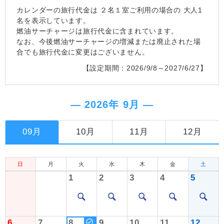
カレンダーの旅行代金は
２名１室
ご利用の場合の 大人1
名を表示しています。
燃油サーチャージは旅行代金に含まれています。
なお、今後燃油サーチャージの増減または廃止された場
合でも旅行代金に変更はございません。
【設定期間：2026/9/8～2027/6/27】
― 2026年 9月 ―
09月
10月
11月
12月
日
月
火
水
木
金
土
1
2
3
4
5
6
7
8
9
10
11
12