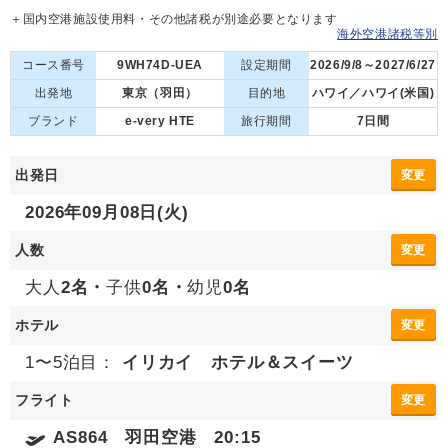
＋国内空港施設使用料・その他諸税が別途必要となります
海外空港諸税等別
コース番号
9WH74D-UEA
設定期間
2026/9/8～2027/6/27
出発地
東京（羽田）
目的地
ハワイ／ハワイ(米国)
ブランド
e-very HTE
旅行期間
7日間
出発日
変更
2026年09月08日(火)
人数
変更
大人
2名・
子供
0名・
幼児
0名
ホテル
変更
1〜5泊目：
イリカイ ホテル＆スイーツ
フライト
変更
AS864 羽田空港 20:15