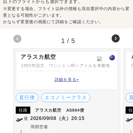
以下のフライトからも選択できます。
※変更する場合、フライト以外の情報も現在選択中の内容から変
更となる可能性がございます。
かならず変更後の画面にて詳細をご確認ください。
1
/
5
アラスカ航空
1932年設立、ワシントン州シアトルを本拠地
をする航空会社です。米国内を中心にバハマ
やカナダ、メキシコまで、120を超える都市に
詳細を見る+
就航しています。
直行便
エコノミークラス
往路
アラスカ航空
AS864便
往
2026/09/08（火）20:15
発
羽田空港