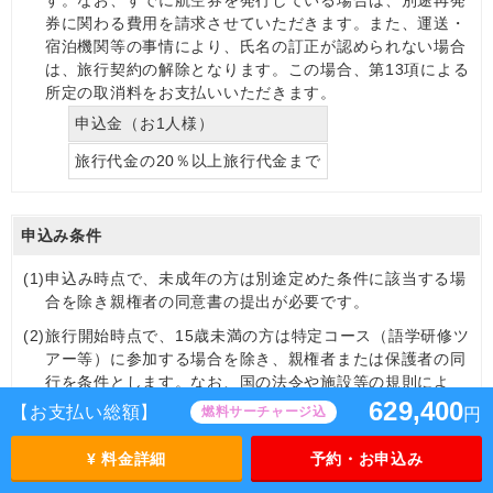
券に関わる費用を請求させていただきます。また、運送・
宿泊機関等の事情により、氏名の訂正が認められない場合
は、旅行契約の解除となります。この場合、第13項による
所定の取消料をお支払いいただきます。
申込金（お1人様）
旅行代金の20％以上旅行代金まで
申込み条件
(1)
申込み時点で、未成年の方は別途定めた条件に該当する場
合を除き親権者の同意書の提出が必要です。
(2)
旅行開始時点で、15歳未満の方は特定コース（語学研修ツ
アー等）に参加する場合を除き、親権者または保護者の同
行を条件とします。なお、国の法令や施設等の規則によ
り、未成年の方の参加をお断りする場合がありますので、
629,400
【お支払い総額】
燃料サーチャージ込
円
あらかじめご了承ください。
¥ 料金詳細
予約・お申込み
(3)
特別の条件を定めたコースについて、性別、年令、資格、
技能その他の条件が当社の指定する条件に合致しない場合