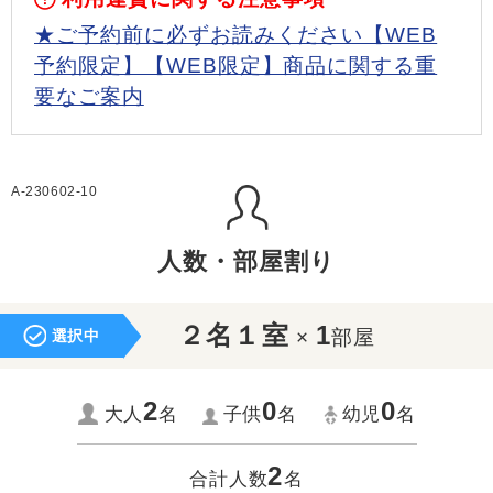
★ご予約前に必ずお読みください【WEB
予約限定】【WEB限定】商品に関する重
要なご案内
A-230602-10
人数・部屋割り
２名１室
1
×
部屋
選択中
2
0
0
大人
名
子供
名
幼児
名
2
合計人数
名