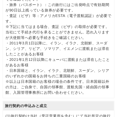
・旅券（パスポート）：この旅行にはご出発時点で有効期間
が90日以上残っている旅券が必要です。
・査証（ビザ）等：アメリカESTA（電子渡航認証）が必要で
す。
※下記に当てはまる場合、査証（ビザ）の取得が必要です。
当社にて手続き代行を承ることができません。恐れ入ります
が大使館等へ必要な手続きをご確認ください。
・2011年3月1日以降に、イラン、イラク、北朝鮮、スーダ
ン、シリア、リビア、ソマリア、イエメンに渡航または滞在
したことがあるお客様
・2021年1月12日以降にキューバに渡航または滞在したこと
があるお客様
・日本国籍と、イラン、イラク、北朝鮮、スーダン、シリア
のいずれかの国籍をお持ちの二重国籍のお客様
※以上は日本国籍のお客様の場合の条件です。日本国籍以外
の方は、ご自身で、自国の領事館、渡航先国・経由国の領事
館、入国管理事務所にお問い合わせください。
旅行契約の申込みと成立
(1)
旅行契約は当社（受託営業所を含む）にて当社所定の旅行