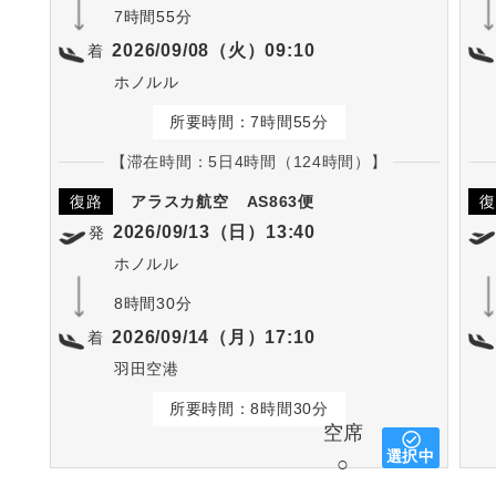
7時間55分
2026/09/08（火）09:10
着
ホノルル
所要時間：7時間55分
【滞在時間：5日4時間（124時間）】
復路
アラスカ航空
AS863便
復
2026/09/13（日）13:40
発
ホノルル
8時間30分
2026/09/14（月）17:10
着
羽田空港
所要時間：8時間30分
空席
選択中
○