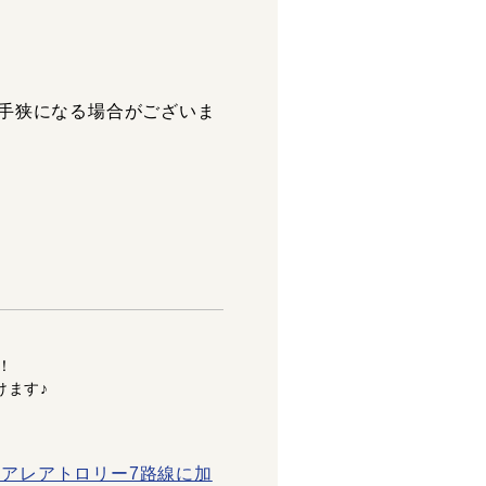
は手狭になる場合がございま
。
！
けます♪
アレアトロリー7路線に加