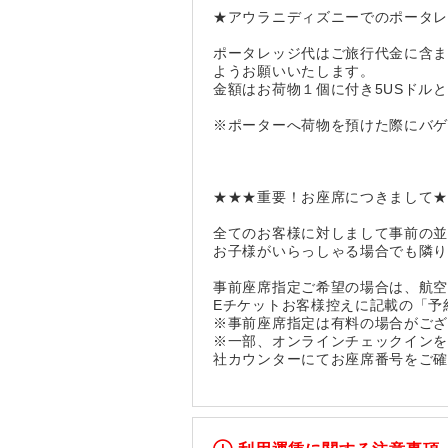
★アウラニディズニーでのポータ
ポータレッジ代はご旅行代金に含
ようお願いいたします。
金額はお荷物１個に付き5USドル
※ポーターへ荷物を預けた際にバ
★★★重要！お座席につきまして
全てのお客様に対しまして事前の
お子様がいらっしゃる場合でも隣
事前座席指定ご希望の場合は、航
Eチケットお客様控えに記載の「予
※事前座席指定は有料の場合がご
※一部、オンラインチェックイン
社カウンターにてお座席番号をご