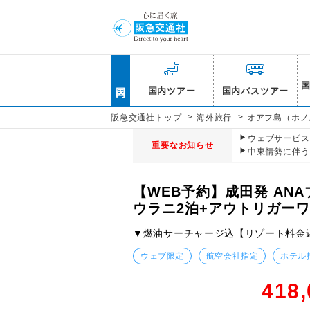
国内
国内ツアー
国内バスツアー
>
>
阪急交通社トップ
海外旅行
オアフ島（ホノ
ウェブサービス休
重要なお知らせ
中東情勢に伴う
【WEB予約】成田発 AN
ウラニ2泊+アウトリガー
▼燃油サーチャージ込【リゾート料金
ウェブ限定
航空会社指定
ホテル
418