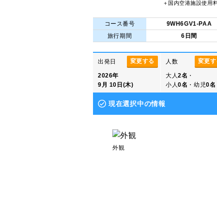
＋国内空港施設使用
コース番号
9WH6GV1-PAA
旅行期間
6日間
変更する
変更す
出発日
人数
2026年
大人
2名
・
9月 10日(木)
小人
0名
・幼児
0名
現在選択中の情報
外観