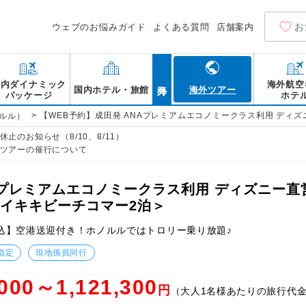
お
ウェブのお悩みガイド
よくある質問
店舗案内
海外
国内ダイナミック
海外航空
国内ホテル・旅館
海外ツアー
パッケージ
ホテ
>
【WEB予約】成田発 ANAプレミアムエコノミークラス利用 ディ
ルル）
止のお知らせ（8/10、8/11）
ツアーの催行について
Aプレミアムエコノミークラス利用 ディズニー
ワイキキビーチコマー2泊＞
込】空港送迎付き！ホノルルではトロリー乗り放題♪
指定
現地係員同行
,000～1,121,300
円
（大人1名様あたりの旅行代