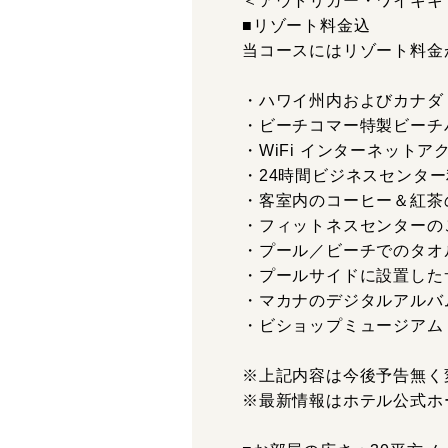
＜アウトリガー・ワイキキ
■リゾート料金込
当コースにはリゾート料金
・ハワイ州内およびカナダ
・ビーチコマー特製ビーチ
・WiFi インターネット
・24時間ビジネスセンタ
・客室内のコーヒー＆紅茶
・フィットネスセンターの
・プール／ビーチでのタオ
・プールサイドに設置した
・マカナのデジタルアルバム「The
・ビショップミュージアム
※上記内容は今後予告無く
※最新情報はホテル公式ホ