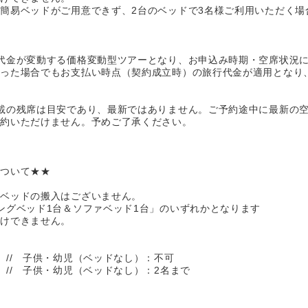
簡易ベッドがご用意できず、2台のベッドで3名様ご利用いただく場
代金が変動する価格変動型ツアーとなり、お申込み時期・空席状況
あった場合でもお支払い時点（契約成立時）の旅行代金が適用となり
載の残席は目安であり、最新ではありません。ご予約途中に最新の
予約いただけません。予めご了承ください。
について★★
ラベッドの搬入はございません。
ングベッド1台＆ソファベッド1台」のいずれかとなります
受けできません。
 // 子供・幼児（ベッドなし）：不可
 // 子供・幼児（ベッドなし）：2名まで