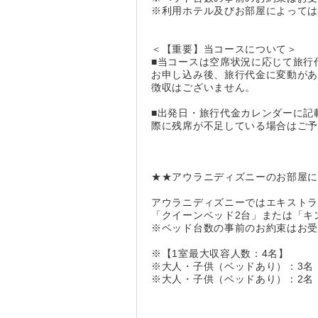
※利用ホテル及びお部屋によっては
＜【重要】当コースについて＞
■当コースは空席状況に応じて旅行
お申し込み後、旅行代金に変動が
徴収はございません。
■出発日・旅行代金カレンダーに記
際に残席が不足している場合はご
★★アウラニディズニーのお部屋
アウラニディズニーではエキスト
「クイーンベッド2台」または「キ
※ベッド台数の事前のお約束はお
※【1室最大収容人数：4名】
※大人・子供（ベッドあり）：3名
※大人・子供（ベッドあり）：2名