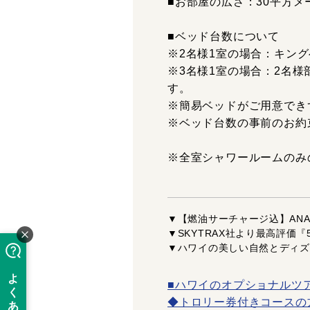
■お部屋の広さ：30平方メ
■ベッド台数について
※2名様1室の場合：キン
※3名様1室の場合：2名
す。
※簡易ベッドがご用意でき
※ベッド台数の事前のお約
※全室シャワールームのみ
▼【燃油サーチャージ込】AN
▼SKYTRAX社より最高評価
▼ハワイの美しい自然とディズ
■ハワイのオプショナルツ
◆トロリー券付きコースの