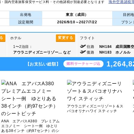
海外空港諸税
料・国内空港旅客保安サービス料・その他諸税が別途必要となります
出発地
東京（成田）
目的
設定期間
2026/9/10～2027/7/22
ブラン
る
変更する
ホテル
フライト
1〜2泊目：
往路
NH184 成田国際空港
アウラニディズニーリゾー…
など
復路
NH183 ホノルル 1
1,264,8
【お支払い総額】
燃料サーチャージ込
アウラニディズニーリゾート＆ス
パコオリナハワイ スティッチ
ANA エアバスA380 プレミアム
エコノミー シート一例 ゆとり
ある38インチ（約97センチ）のシ