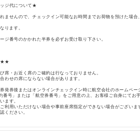
レッジ代について★
まれませんので、チェックイン可能なお時間までお荷物を預けた場合
となります。
ゲージ番号のかかれた半券を必ずお受け取り下さい。
★★★
並び席・お近く席のご確約は行なっておりません。
り合わせの席にならない場合があります。
空券発券後またはオンラインチェックイン時に航空会社のホームペー
約番号」または「航空券番号」をご用意の上、お客様ご自身にてお
ざいます。
をご利用いただけない場合や事前座席指定ができない場合がございま
確認ください。