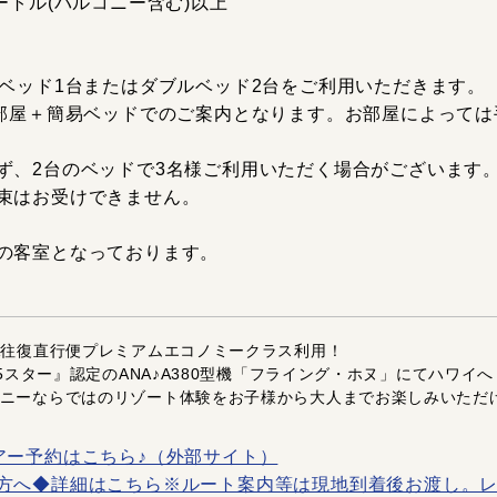
ートル(バルコニー含む)以上
グベッド1台またはダブルベッド2台をご利用いただきます。
様部屋＋簡易ベッドでのご案内となります。お部屋によって
ず、2台のベッドで3名様ご利用いただく場合がございます
束はお受けできません。
の客室となっております。
A往復直行便プレミアムエコノミークラス利用！
『5スター』認定のANA♪A380型機「フライング・ホヌ」にてハワイへ
ニーならではのリゾート体験をお子様から大人までお楽しみいただ
アー予約はこちら♪（外部サイト）
方へ◆詳細はこちら※ルート案内等は現地到着後お渡し。レ