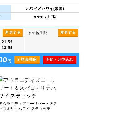
ハワイ／ハワイ(米国)
ド
e-very HTE
変更する
変更する
その他手配
1:55
3:55
00
¥ 料金詳細
予約・お申込み
円
アウラニディズニーリゾート＆ス
パコオリナハワイ スティッチ