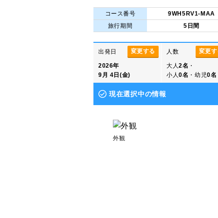
コース番号
9WH5RV1-MAA
旅行期間
5日間
変更する
変更す
出発日
人数
2026年
大人
2名
・
9月 4日(金)
小人
0名
・幼児
0名
現在選択中の情報
外観