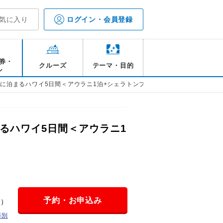
気に入り
ログイン・会員登録
券・
クルーズ
テーマ・目的
ル
ルに泊まるハワイ5日間＜アウラニ1泊+シェラトンプリンセスカイウラニ2泊＞
るハワイ5日間＜アウラニ1
予約・お申込み
金）
等別