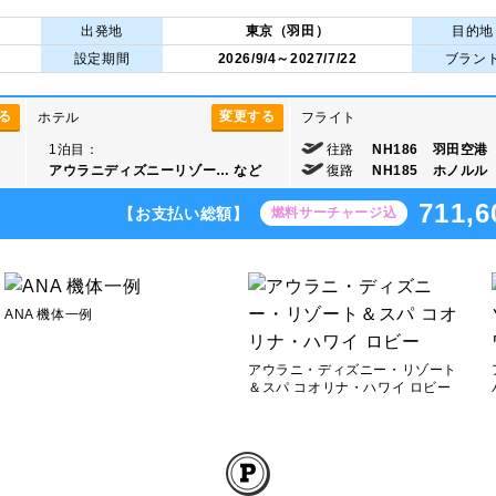
出発地
東京（羽田）
目的地
設定期間
2026/9/4～2027/7/22
ブラン
る
変更する
ホテル
フライト
1泊目：
往路
NH186 羽田空港 2
アウラニディズニーリゾー…
など
復路
NH185 ホノルル 1
711,6
【お支払い総額】
燃料サーチャージ込
ANA 機体一例
アウラニ・ディズニー・リゾート
＆スパ コオリナ・ハワイ ロビー