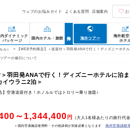
お
ウェブのお悩みガイド
よくある質問
店舗案内
海外
国内ダイナミック
海外航空
国内ホテル・旅館
海外ツアー
パッケージ
ホテ
>
【WEB予約限定】＜送迎付＞羽田発ANAで行く！ディズニーホテ
ルル）
ツアーの催行について
付＞羽田発ANAで行く！ディズニーホテルに泊ま
カイウラニ2泊＞
込】空港送迎付き！ホノルルではトロリー乗り放題♪
,400～1,344,400
円
（大人1名様あたりの旅行代
海外空港諸税
＋国内空港施設使用料・その他諸税が別途必要となります