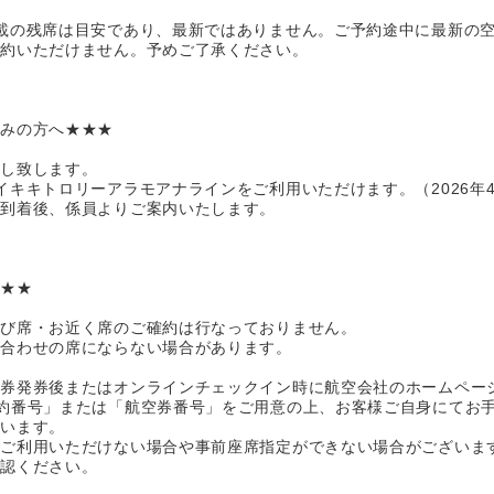
載の残席は目安であり、最新ではありません。ご予約途中に最新の
予約いただけません。予めご了承ください。
込みの方へ★★★
渡し致します。
イキキトロリーアラモアナラインをご利用いただけます。（2026年
地到着後、係員よりご案内いたします。
★★★
並び席・お近く席のご確約は行なっておりません。
り合わせの席にならない場合があります。
空券発券後またはオンラインチェックイン時に航空会社のホームペー
約番号」または「航空券番号」をご用意の上、お客様ご自身にてお
ざいます。
をご利用いただけない場合や事前座席指定ができない場合がございま
確認ください。