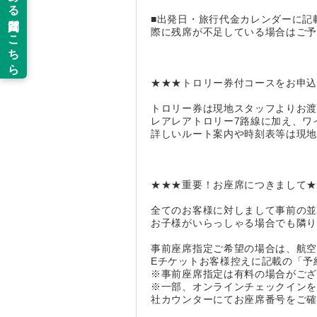
■出発日・旅行代金カレンダーに記
際に残席が不足している場合はご
★★★トロリー券付コースをお申
トロリー券は現地スタッフよりお
レアレアトロリー7路線に加え、ワ
詳しいルート案内や時刻表等は現
★★★重要！お座席につきまして
全てのお客様に対しまして事前の
お子様がいらっしゃる場合でも隣
事前座席指定ご希望の場合は、航
Eチケットお客様控えに記載の「予
※事前座席指定は有料の場合がご
※一部、オンラインチェックイン
社カウンターにてお座席番号をご