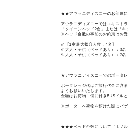
★★アウラニディズニーのお部屋
アウラニディズニーではエキスト
「クイーンベッド2台」または「キ
※ベッド台数の事前のお約束はお
※【1室最大収容人数：4名】
※大人・子供（ベッドあり）：3名
※大人・子供（ベッドあり）：2名
★アウラニディズニーでのポータ
ポータレッジ代はご旅行代金に含
ようお願いいたします。
金額はお荷物１個に付き5USドル
※ポーターへ荷物を預けた際にバ
★★★ベッド台数について（ホノ