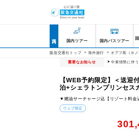
国内
国内ツアー
国内バスツアー
>
>
阪急交通社トップ
海外旅行
オアフ島（ホノ
重要なお知らせ
中東情勢に伴う
【WEB予約限定】＜送迎
泊+シェラトンプリンセス
▼燃油サーチャージ込【リゾート料金
ウェブ限定
301