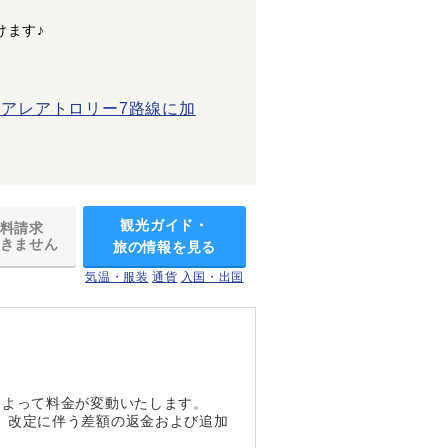
けます♪
アレアトロリー7路線に加
観光ガイド・
料請求
きません
旅の情報を見る
気温・服装
通貨
入国・出国
によって料金が変動いたします。
、改定に伴う差額の返金および追加