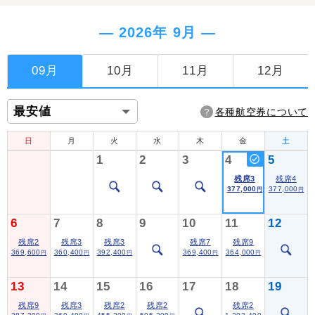
― 2026年 9月 ―
09月
10月
11月
12月
各種航空券について
日
月
火
水
木
金
土
1
2
3
4
5
残席3
残席4
377,000
377,000
円
円
6
7
8
9
10
11
12
残席2
残席3
残席3
残席7
残席9
369,600
360,400
392,400
369,400
364,000
円
円
円
円
円
13
14
15
16
17
18
19
残席9
残席3
残席2
残席2
残席2