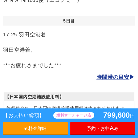
ＡＮＡ NH185便（エコノミー）
5日目
17:25 羽田空港着
羽田空港着。
***お疲れさまでした***
時間帯の目安
【日本国内空港施設使用料】
旅行代金に、日本国内空港施設使用料は含まれておりませ
799,600
ん。別途お支払が必要となります。
【お支払い総額】
燃料サーチャージ込
円
【日本国内空港施設使用料】
羽田空港
¥ 料金詳細
予約・お申込み
2026/8/7〜2026/10/5 大人（12歳以上）2,950円、子供