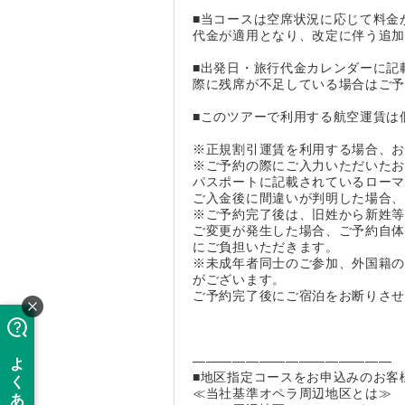
■当コースは空席状況に応じて料金
代金が適用となり、改定に伴う追
■出発日・旅行代金カレンダーに記
際に残席が不足している場合はご
■このツアーで利用する航空運賃は
※正規割引運賃を利用する場合、
※ご予約の際にご入力いただいた
パスポートに記載されているロー
ご入金後に間違いが判明した場合
※ご予約完了後は、旧姓から新姓
ご変更が発生した場合、ご予約自
にご負担いただきます。
※未成年者同士のご参加、外国籍の
がございます。
ご予約完了後にご宿泊をお断りさ
―――――――――――――――
■地区指定コースをお申込みのお客
≪当社基準オペラ周辺地区とは≫