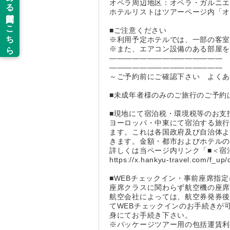
オペラ周辺地区：オペラ・ガルニエ
ホテルリストはツアーページ内「
■ご注意ください
※利用予定ホテルでは、一部の客
※また、エアコン設備のある部屋
―――――――――――――――
―――――――――――――――
～ご予約前にご確認下さい よく
■未成年者様のみのご旅行のご予約
■現地にて宿泊税・環境税等のお支
ヨーロッパ・中東にて宿泊する旅
ます。これは各国政府及び自治体
きます。金額・都市およびホテル
詳しくは当ページ内リンク「■＜宿
https://x.hankyu-travel.com/f_up/
■WEBチェックイン・事前座席指
座席クラスに関わらず航空機の座
航空会社によっては、航空券発券後
てWEBチェックインのお手続きが
身にてお手続き下さい。
※パッケージツアー用の包括運賃