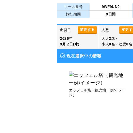
コース番号
9WF9UN0
旅行期間
9日間
変更する
変更す
出発日
人数
2026年
大人
2名
・
9月 2日(水)
小人
0名
・幼児
0名
現在選択中の情報
エッフェル塔（観光地一例/イメー
ジ）