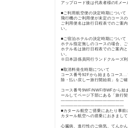
アップロード後は代表者様のEメー
■ご利用航空便の決定時期について
飛行機のご利用便が未定のコースの
ご利用便名は旅行日程表でのご案内
い。
■ご宿泊ホテルの決定時期について
ホテル指定無しのコースの場合、ご
ホテル名は旅行日程表でのご案内と
い。
※日本語係員同行ランドクルーズ利
■取消料発生時期について
コース番号92Fから始まるコース
除・払い戻しー旅行開始前」をご
コース番号9WF/NWF/BWF
ールしてページ下部にある「旅行
―――――――――――――――
―――――――――――――――
■カタール航空ご搭乗にあたり事前
カタール航空への搭乗におきまし
心臓病、進行性のご病気、てんかん