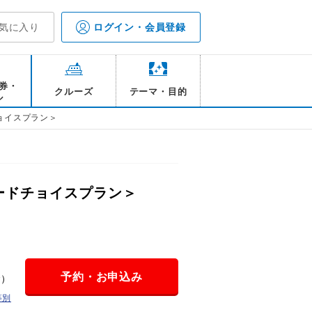
気に入り
ログイン・会員登録
券・
クルーズ
テーマ・目的
ル
ョイスプラン＞
ードチョイスプラン＞
予約・お申込み
金）
等別