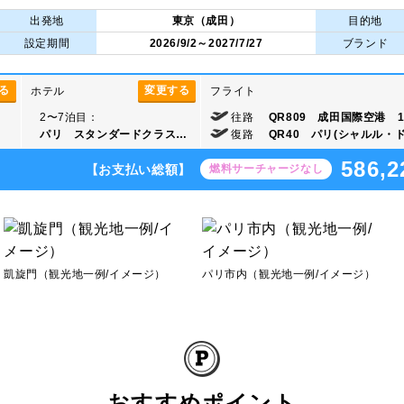
出発地
東京（成田）
目的地
設定期間
2026/9/2～2027/7/27
ブランド
る
変更する
ホテル
フライト
2〜7泊目：
往路
QR809 成田国際空港 17
パリ スタンダードクラス…
復路
QR40 パリ(シャルル・ド・
586,2
【お支払い総額】
燃料サーチャージなし
凱旋門（観光地一例/イメージ）
パリ市内（観光地一例/イメージ）
おすすめポイント