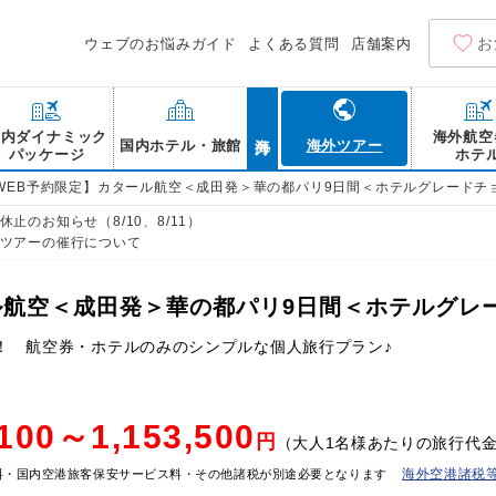
お
ウェブのお悩みガイド
よくある質問
店舗案内
海外
国内ダイナミック
海外航空
国内ホテル・旅館
海外ツアー
パッケージ
ホテ
WEB予約限定】カタール航空＜成田発＞華の都パリ9日間＜ホテルグレードチ
止のお知らせ（8/10、8/11）
ツアーの催行について
ル航空＜成田発＞華の都パリ9日間＜ホテルグレ
！ 航空券・ホテルのみのシンプルな個人旅行プラン♪
,100～1,153,500
円
（大人1名様あたりの旅行代
海外空港諸税
料・国内空港旅客保安サービス料・その他諸税が別途必要となります