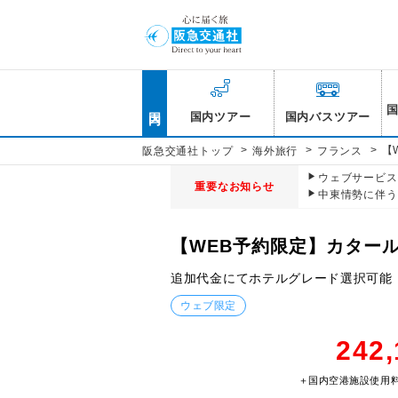
国内
国内ツアー
国内バスツアー
>
>
>
【
阪急交通社トップ
海外旅行
フランス
ウェブサービス休
重要なお知らせ
中東情勢に伴う
【WEB予約限定】カター
追加代金にてホテルグレード選択可能
ウェブ限定
242
＋国内空港施設使用