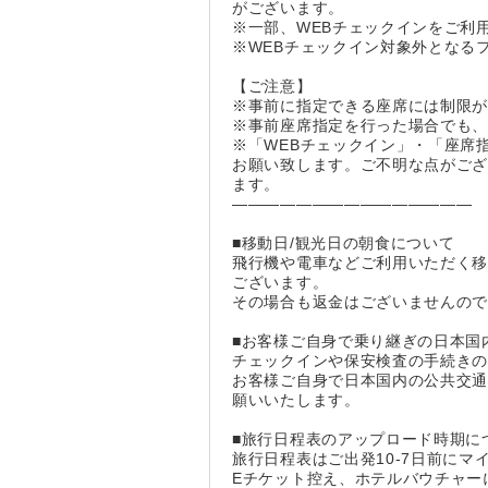
がございます。
※一部、WEBチェックインをご利
※WEBチェックイン対象外となる
【ご注意】
※事前に指定できる座席には制限
※事前座席指定を行った場合でも
※「WEBチェックイン」・「座席
お願い致します。ご不明な点がご
ます。
―――――――――――――――
■移動日/観光日の朝食について
飛行機や電車などご利用いただく
ございます。
その場合も返金はございませんの
■お客様ご自身で乗り継ぎの日本国
チェックインや保安検査の手続きの
お客様ご自身で日本国内の公共交通
願いいたします。
■旅行日程表のアップロード時期に
旅行日程表はご出発10-7日前にマ
Eチケット控え、ホテルバウチャー