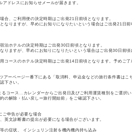
ルアドレスにお知らせメールが届きます。
場合、ご利用便の決定時期はご出発21日前頃となります。
となりますが、早めにお知りになりたいという場合はご出発21日前
宿泊ホテルの決定時期はご出発30日前頃となります。
なりますが、早めにお知りになりたいという場合はご出発30日前頃
用コースのホテル決定時期はご出発14日前頃となります。予めご了
…ツアーページ一番下にある「取消料、申込金などの旅行条件書はこち
確認下さい。
から始まるコース…カレンダーからご出発日及びご利用運賃種別をご選択
契約の解除・払い戻しー旅行開始前」をご確認下さい。
にご申告が必要な場合
て、英文診断書の提出が必要になる場合がございます。
等の症状、 インシュリン注射を機内機内持ち込み