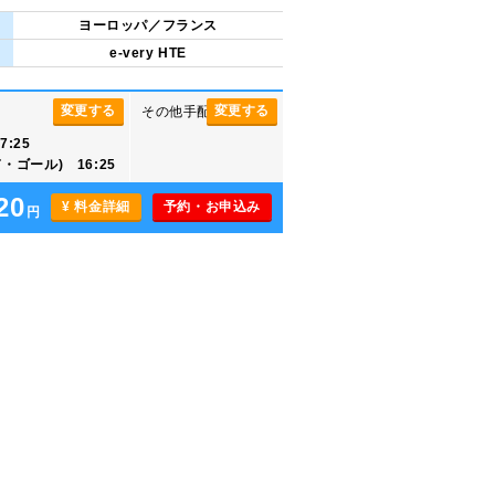
ヨーロッパ／フランス
e-very HTE
変更する
変更する
その他手配
:25
ゴール) 16:25
20
¥ 料金詳細
予約・お申込み
円