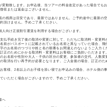
が変動致します。お申込後、当ツアーの料金改定があった場合でも
加徴収または返金はございません。
載の残席は目安であり、最新ではありません。ご予約途中に最新の
予約頂けません。予めご了承ください。
個人向け正規割引運賃を利用する場合がございます。
お支払手続き完了後の取消や変更に対して、ただちに取消料・変更料
お名前がパスポートに記載されているお名前と異なっていた場合、飛
マ字のお名前のつづりや姓と名の順番をお間違えのないようご入力く
、訂正のためにかかる取消料・変更料はお客様にご負担いただきます
等のお名前や性別や大人・子供の区分の変更、参加者の交代、人数変
体の取消を行い再予約が必要となります。ご入金後の場合、訂正のた
お客様、2名以上のお子様を添い寝でお申込みの場合、ホテル側の
せていただく場合がございますので、予めご了承ください。
様へ