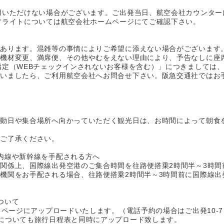
用いただけない場合がございます。ご出発当日、航空会社カウンター
フライトについては航空会社ホームページにてご確認下さい。
があります。混雑等の事情によりご希望に添えない場合がございます
、機材変更、満席便、その他やむをえない理由により、予告なしに座
指定（WEBチェックインされないお客様を含む）」につきましては
ざいましたら、ご利用航空会社へお問合せ下さい。阪急交通社ではお
移動日や集合場所へ向かっていただく観光日は、お時間によって朝食
でご了承ください。
内線や新幹線を手配される方へ
関係上、国際線出発空港のご集合時間を往路便搭乗2時間半～3時間
機関をお手配される場合、往路便搭乗2時間半～3時間前に国際線出
ついて
イページにアップロードいたします。（電話予約の場合はご出発10-
についても旅行日程表と同時にアップロード致します。