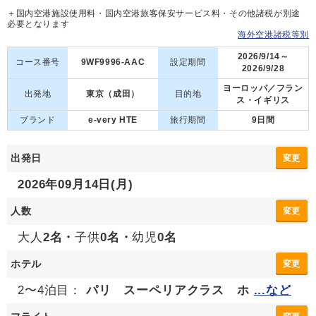
＋国内空港施設使用料・国内空港旅客保安サービス料・その他諸税が別途
必要となります
海外空港諸税等別
2026/9/14～
コース番号
9WF9996-AAC
設定期間
2026/9/28
ヨーロッパ／フラン
出発地
東京（成田）
目的地
ス・イギリス
ブランド
e-very HTE
旅行期間
9日間
出発日
変更
2026年09月14日(月)
人数
変更
大人
2名・
子供
0名・
幼児
0名
ホテル
変更
2〜4泊目：
パリ スーペリアクラス ホ
...など