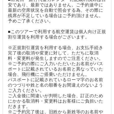
安であり、最新ではありません。ご予約途中に
最新の空席状況を自動で照会する為、その際に
残席が不足している場合はご予約頂けません。
予めご了承ください。
■このツアーで利用する航空運賃は個人向け正規
割引運賃を利用する場合がございます。
※正規割引運賃を利用する場合、お支払手続き
完了後の取消や変更に対して、ただちに取消
料・変更料が発生しますのでご注意ください。
※ご予約の際にご入力いただいたお名前がパス
ポートに記載されているお名前と異なっていた
場合、飛行機にご搭乗いただけません。
パスポートに記載されているローマ字のお名前
のつづりや姓と名の順番をお間違えのないよう
ご入力ください。
ご入金後に間違いが判明した場合、訂正のため
にかかる取消料・変更料はお客様にご負担いた
だきます。
※ご予約完了後は、旧姓から新姓等のお名前や