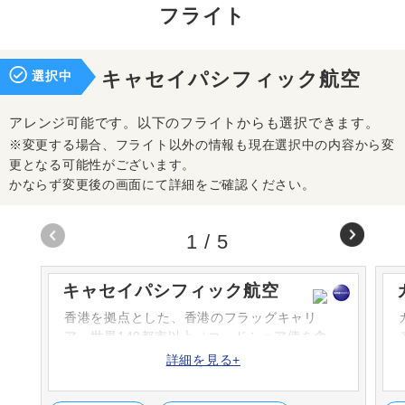
フライト
選択中
キャセイパシフィック航空
アレンジ可能です。以下のフライトからも選択できます。
※変更する場合、フライト以外の情報も現在選択中の内容から変
更となる可能性がございます。
かならず変更後の画面にて詳細をご確認ください。
1
/
5
キャセイパシフィック航空
香港を拠点とした、香港のフラッグキャリ
ア。世界140都市以上（コードシェア便を含
む）を結ぶ大きなネットワークを持っていま
詳細を見る+
す。また、数々のエアライン賞を受賞してお
り、サービス面も高い評価を受けています。