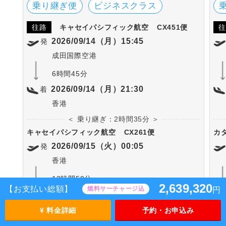
乗り継ぎ便
ビジネスクラス
往路
キャセイパシフィック航空
CX451便
往
2026/09/14（月）15:45
発
成田国際空港
6時間45分
2026/09/14（月）21:30
着
香港
＜ 乗り継ぎ：2時間35分 ＞
キャセイパシフィック航空
CX261便
カ
2026/09/15（火）00:05
発
香港
13時間50分
2,639,320
【お支払い総額】
燃料サーチャージ込
円
2026/09/15（火）07:55
着
パリ(シャルル・ド・ゴール)
¥ 料金詳細
予約・お申込み