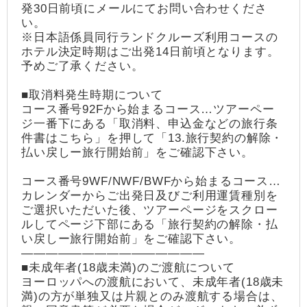
発30日前頃にメールにてお問い合わせくださ
い。
※日本語係員同行ランドクルーズ利用コースの
ホテル決定時期はご出発14日前頃となります。
予めご了承ください。
■取消料発生時期について
コース番号92Fから始まるコース…ツアーペー
ジ一番下にある「取消料、申込金などの旅行条
件書はこちら」を押して「13.旅行契約の解除・
払い戻しー旅行開始前」をご確認下さい。
コース番号9WF/NWF/BWFから始まるコース…
カレンダーからご出発日及びご利用運賃種別を
ご選択いただいた後、ツアーページをスクロー
ルしてページ下部にある「旅行契約の解除・払
い戻しー旅行開始前」をご確認下さい。
―――――――――――――――
■未成年者(18歳未満)のご渡航について
ヨーロッパへの渡航において、未成年者(18歳未
満)の方が単独又は片親とのみ渡航する場合は、