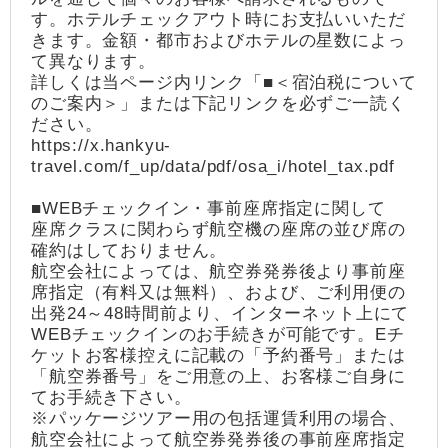
す。ホテルチェックアウト時にお支払いいただ
きます。金額・都市およびホテルの星数によっ
て異なります。
詳しくは当ページ内リンク「■＜宿泊税について
のご案内＞」または下記リンクを必ずご一読く
ださい。
https://x.hankyu-
travel.com/f_up/data/pdf/osa_i/hotel_tax.pdf
■WEBチェックイン・事前座席指定に関して
座席クラスに関わらず航空機の座席の並び席の
確約はしておりません。
航空会社によっては、航空券発券後より事前座
席指定（有料又は無料）、および、ご利用便の
出発24～48時間前より、インターネット上にて
WEBチェックインのお手続きが可能です。Eチ
ケットお客様控えに記載の「予約番号」または
「航空券番号」をご用意の上、お客様ご自身に
てお手続き下さい。
※パッケージツアー用の包括運賃利用の場合、
航空会社によって航空券発券後の事前座席指定