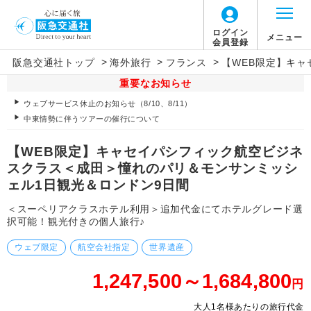
ログイン
メニュー
会員登録
>
>
>
阪急交通社トップ
海外旅行
フランス
【WEB限定】キ
重要なお知らせ
ウェブサービス休止のお知らせ（8/10、8/11）
中東情勢に伴うツアーの催行について
【WEB限定】キャセイパシフィック航空ビジネ
スクラス＜成田＞憧れのパリ＆モンサンミッシ
ェル1日観光＆ロンドン9日間
＜スーペリアクラスホテル利用＞追加代金にてホテルグレード選
択可能！観光付きの個人旅行♪
ウェブ限定
航空会社指定
世界遺産
1,247,500～1,684,800
円
大人1名様あたりの旅行代金