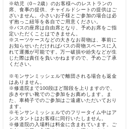
※幼児（0～2歳）のお客様へのレストランの
席、食事の提供、チャイルドシートの提供はご
ざいません。小さいお子様とご参加の場合は必
ず抱っこ紐等を各自でご用意ください。
※バスの座席は自由席となり、予めお席をご指
定いただくことはできません。
※スーツケースなどの大きなお荷物は、事前に
お知らせいただければバスの荷物スペースに入
れて運搬が可能です。万一破損や紛失などが生
じた際は責任を負いかねますので、予めご了承
ください。
※モンサンミッシェルで離団される場合も返金
はありません。
※修道院まで100段ほど階段を上りますので、
歩きやすい靴でのご参加をお薦めします。ま
た、車椅子でのご参加はご遠慮いただいており
ます。
※モンサンミッシェルでのフリータイム中はア
シスタントはお客様に同行いたしません。
※修道院の入場料は料金に含まれています。ご