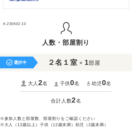
A-230602-10
人数・部屋割り
２名１室
1
×
部屋
選択中
2
0
0
大人
名
子供
名
幼児
名
2
合計人数
名
※参加人数と部屋数、部屋割りをご確認ください
※大人（12歳以上）子供（12歳未満）幼児（2歳未満）