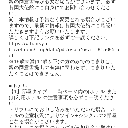
親の同意書等が必要な場合がございます。必ず
各国大使館にご自身にてお問い合わせくださ
い。
尚、本情報は予告なく変更となる場合がござい
ますので、最新の情報は各国大使館にご確認い
ただきますようお願いいたします。
詳しくは下記リンクを必ずご一読ください。
https://x.hankyu-
travel.com/f_up/data/pdf/osa_i/osa_i_815095.p
df
※18歳未満(17歳以下)の方のみでのご参加は、
親の同意書提出の有無に関わらず、ご参加いた
だくことはできません。
―――――――――――――――
■ホテル
【1】部屋タイプ ：当ページ内の[ホテル]また
は[利用ホテル]の注意事項を必ずご一読くださ
い。
トリプルにてお申し込みをいただいた場合、ホ
テルの空室状況によりツイン+シングルの2部屋
となる場合がございます。
ただし、この場合のシングル追加料金は発生い