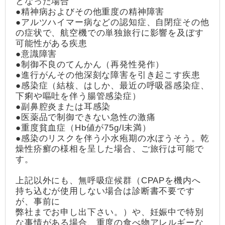
となった場合
●精神病およびその他重度の精神障害
●アルツハイマー病などの認知症、自閉症その他
の症状で、航空機での単独旅行に影響を及ぼす
可能性がある疾患
●意識障害
●制御不良のてんかん（再発性発作）
●進行がんその他深刻な障害を引き起こす疾患
●感染症（結核、はしか、最近の呼吸器感染症、
下痢や嘔吐を伴う腸管感染症）
●副鼻腔炎または耳感染
●医薬品で制御できない急性の激痛
●重度貧血症（Hb値が75g/l未満）
●感染のリスクを伴う小水疱期の水ぼうそう。乾
燥性疥癬の様相を呈した場合、ご旅行は可能で
す。
上記以外にも、無呼吸症候群（CPAPを機内へ
持ち込むが使用しない場合は診断書不要です
が、事前に
弊社までお申し出下さい。）や、妊娠中で特別
な事情がある場合、重度の食べ物アレルギーな