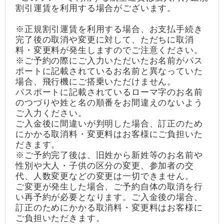
割引運賃を利用する場合がございます。
※正規割引運賃を利用する場合、お支払手続き
完了後の取消や変更に対して、ただちに取消
料・変更料が発生しますのでご注意ください。
※ご予約の際にご入力いただいたお名前がパス
ポートに記載されているお名前と異なっていた
場合、飛行機にご搭乗いただけません。
パスポートに記載されているローマ字のお名前
のつづりや姓と名の順番をお間違えのないよう
ご入力ください。
ご入金後に間違いが判明した場合、訂正のため
にかかる取消料・変更料はお客様にご負担いた
だきます。
※ご予約完了後は、旧姓から新姓等のお名前や
性別や大人・子供の区分の変更、参加者の交
代、人数変更などの変更は一切できません。
ご変更が発生した場合、ご予約自体の取消を行
い再予約が必要となります。ご入金後の場合、
訂正のためにかかる取消料・変更料はお客様に
ご負担いただきます。