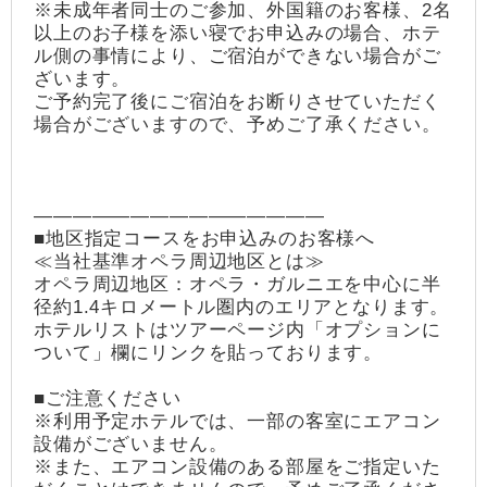
※未成年者同士のご参加、外国籍のお客様、2名
以上のお子様を添い寝でお申込みの場合、ホテ
ル側の事情により、ご宿泊ができない場合がご
ざいます。
ご予約完了後にご宿泊をお断りさせていただく
場合がございますので、予めご了承ください。
―――――――――――――――
■地区指定コースをお申込みのお客様へ
≪当社基準オペラ周辺地区とは≫
オペラ周辺地区：オペラ・ガルニエを中心に半
径約1.4キロメートル圏内のエリアとなります。
ホテルリストはツアーページ内「オプションに
ついて」欄にリンクを貼っております。
■ご注意ください
※利用予定ホテルでは、一部の客室にエアコン
設備がございません。
※また、エアコン設備のある部屋をご指定いた