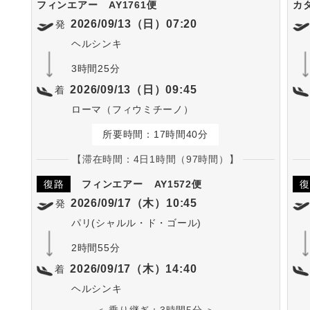
フィンエアー
AY1761便
カ
2026/09/13（日）07:20
発
ヘルシンキ
3時間25分
2026/09/13（日）09:45
着
ローマ（フィウミチーノ）
所要時間：17時間40分
【滞在時間：4日1時間（97時間）】
復路
フィンエアー
AY1572便
復
2026/09/17（木）10:45
発
パリ(シャルル・ド・ゴール)
2時間55分
2026/09/17（木）14:40
着
ヘルシンキ
＜ 乗り継ぎ：3時間5分 ＞