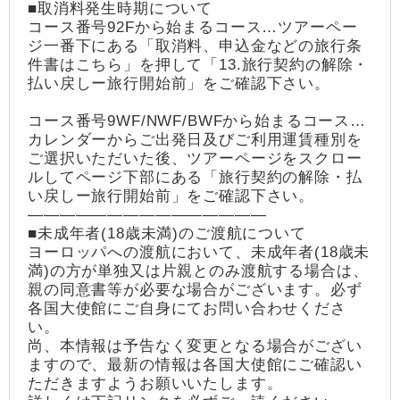
■取消料発生時期について
コース番号92Fから始まるコース…ツアーペー
ジ一番下にある「取消料、申込金などの旅行条
件書はこちら」を押して「13.旅行契約の解除・
払い戻しー旅行開始前」をご確認下さい。
コース番号9WF/NWF/BWFから始まるコース…
カレンダーからご出発日及びご利用運賃種別を
ご選択いただいた後、ツアーページをスクロー
ルしてページ下部にある「旅行契約の解除・払
い戻しー旅行開始前」をご確認下さい。
―――――――――――――――
■未成年者(18歳未満)のご渡航について
ヨーロッパへの渡航において、未成年者(18歳未
満)の方が単独又は片親とのみ渡航する場合は、
親の同意書等が必要な場合がございます。必ず
各国大使館にご自身にてお問い合わせくださ
い。
尚、本情報は予告なく変更となる場合がござい
ますので、最新の情報は各国大使館にご確認い
ただきますようお願いいたします。