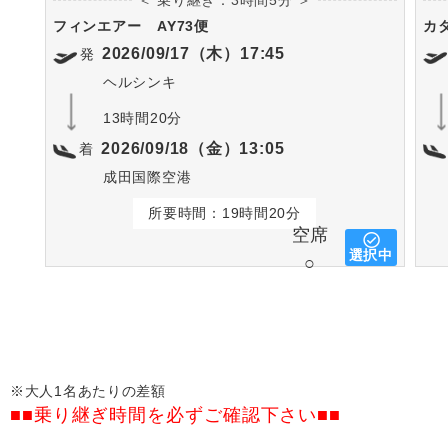
フィンエアー
AY73便
カ
2026/09/17（木）17:45
発
ヘルシンキ
13時間20分
2026/09/18（金）13:05
着
成田国際空港
所要時間：19時間20分
空席
選択中
○
※大人1名あたりの差額
■■乗り継ぎ時間を必ずご確認下さい■■