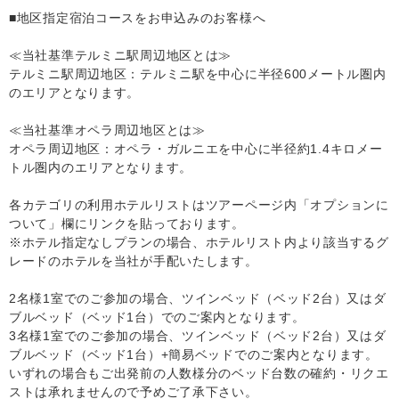
■地区指定宿泊コースをお申込みのお客様へ
≪当社基準テルミニ駅周辺地区とは≫
テルミニ駅周辺地区：テルミニ駅を中心に半径600メートル圏内
のエリアとなります。
≪当社基準オペラ周辺地区とは≫
オペラ周辺地区：オペラ・ガルニエを中心に半径約1.4キロメー
トル圏内のエリアとなります。
各カテゴリの利用ホテルリストはツアーページ内「オプションに
ついて」欄にリンクを貼っております。
※ホテル指定なしプランの場合、ホテルリスト内より該当するグ
レードのホテルを当社が手配いたします。
2名様1室でのご参加の場合、ツインベッド（ベッド2台）又はダ
ブルベッド（ベッド1台）でのご案内となります。
3名様1室でのご参加の場合、ツインベッド（ベッド2台）又はダ
ブルベッド（ベッド1台）+簡易ベッドでのご案内となります。
いずれの場合もご出発前の人数様分のベッド台数の確約・リクエ
ストは承れませんので予めご了承下さい。