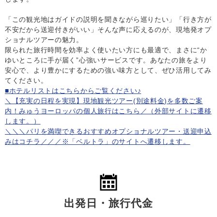
「この観光地はガイドの説明を聞きながら巡りたい」「行き方が
不安だから送迎付きがいい」そんな声に応えるのが、現地発オプ
ショナルツアーの魅力。
限られた旅行時間を効率よく使いたい方にも最適で、まさに“か
ゆいところに手が届く”心強いサービスです。あなたの旅をより
安心で、より豊かにするための強い味方として、ぜひ活用してみ
てください。
■ホテルリストはこちらからご覧ください♪
＼【充実の日程を実現】現地観光ツアー(別途料金)を多数ご案
内！みゅうヨーロッパの個人旅行はこちら／（外部サイトに遷移
します。）
＼＼＼パリを満喫できるおすすめオプショナルツアー・送迎申込
みはコチラ／／／※「ベルトラ」のサイトへ遷移します。
出発日・旅行代金