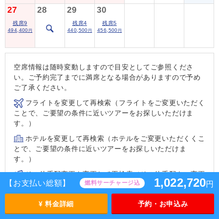
27
28
29
30
残席9
残席4
残席5
494,400
440,500
456,500
円
円
円
空席情報は随時変動しますので目安としてご参照くださ
い。ご予約完了までに満席となる場合がありますので予め
ご了承ください。
フライトを変更して再検索（フライトをご変更いただく
ことで、ご要望の条件に近いツアーをお探しいただけま
す。）
ホテルを変更して再検索（ホテルをご変更いただくくこ
とで、ご要望の条件に近いツアーをお探しいただけま
す。）
その他手配変更を変更して再検索（その他手配をご変更
1,022,720
【お支払い総額】
燃料サーチャージ込
円
いただくことで、ご要望の条件に近いツアーをお探しいた
だけます。）
¥ 料金詳細
予約・お申込み
ツアーをご提案できないため、ご要望の条件に近い「海