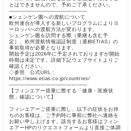
とはできませんので、予めご了承ください。
―――――――――――――――
■シェンゲン圏への渡航について
欧州連合が導入する新しいプログラムによりヨ
ーロッパへの渡航方法が変わります。
シェンゲン圏を訪問する際（乗継も含む予
定）、欧州渡航情報認証制度（通称ETIAS）の
事前取得が必要となります。
開始予定は2026年に予定されておりますが開始
時期は未定です。詳細下記ウェブサイトよりご
確認ください。
◇参照 公式URL：
https://www.etias.co.jp/countries/
―――――――――――――――
【フィンエアー搭乗に際する「健康・医療状
態」確認について】
フィンエアーご搭乗に際し、以下の症状をお持
ちのお客様は、ご予約時に事前に弊社へ連絡を
お願い申し上げます。該当するお客様はフィン
エアーHPのリクエストフォームより直接ご体調