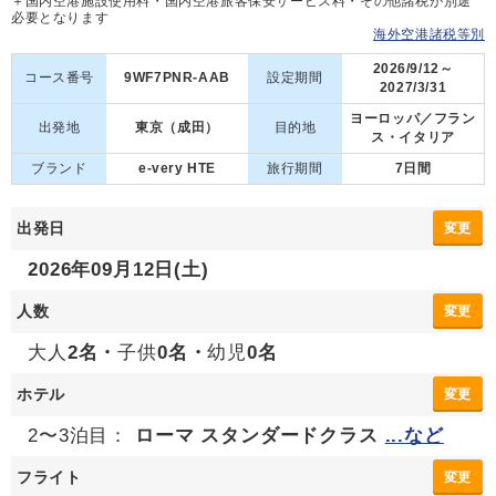
＋国内空港施設使用料・国内空港旅客保安サービス料・その他諸税が別途
必要となります
海外空港諸税等別
2026/9/12～
コース番号
9WF7PNR-AAB
設定期間
2027/3/31
ヨーロッパ／フラン
出発地
東京（成田）
目的地
ス・イタリア
ブランド
e-very HTE
旅行期間
7日間
出発日
変更
2026年09月12日(土)
人数
変更
大人
2名・
子供
0名・
幼児
0名
ホテル
変更
2〜3泊目：
ローマ スタンダードクラス
...など
フライト
変更