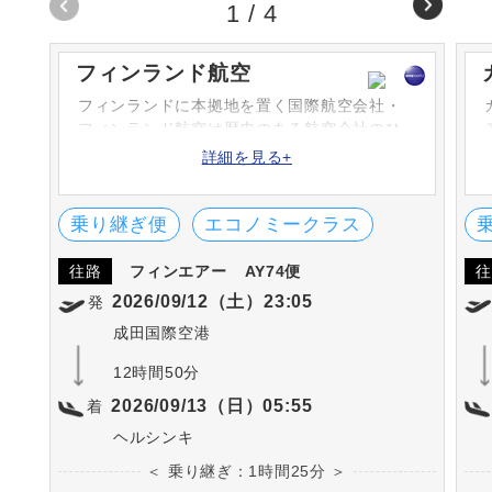
1
/
4
フィンランド航空
フィンランドに本拠地を置く国際航空会社・
フィンランド航空は歴史のある航空会社のひ
とつです。日本からヘルシンキへは約10時
詳細を見る+
間、ヨーロッパ各都市へはヘルシンキを経由
することにより、時間も距離も短縮できま
す。マリメッコ塗装の航空機は人気です。
乗り継ぎ便
エコノミークラス
往路
フィンエアー
AY74便
往
2026/09/12（土）23:05
発
成田国際空港
12時間50分
2026/09/13（日）05:55
着
ヘルシンキ
＜ 乗り継ぎ：1時間25分 ＞