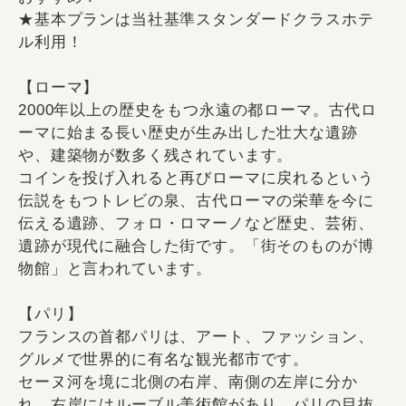
★基本プランは当社基準スタンダードクラスホテ
ル利用！
【ローマ】
2000年以上の歴史をもつ永遠の都ローマ。古代ロ
ーマに始まる長い歴史が生み出した壮大な遺跡
や、建築物が数多く残されています。
コインを投げ入れると再びローマに戻れるという
伝説をもつトレビの泉、古代ローマの栄華を今に
伝える遺跡、フォロ・ロマーノなど歴史、芸術、
遺跡が現代に融合した街です。「街そのものが博
物館」と言われています。
【パリ】
フランスの首都パリは、アート、ファッション、
グルメで世界的に有名な観光都市です。
セーヌ河を境に北側の右岸、南側の左岸に分か
れ、右岸にはルーブル美術館があり、パリの目抜