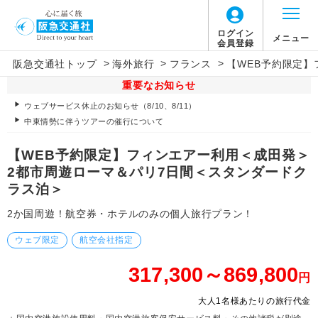
ログイン
メニュー
会員登録
>
>
>
阪急交通社トップ
海外旅行
フランス
【WEB予約限定
重要なお知らせ
ウェブサービス休止のお知らせ（8/10、8/11）
中東情勢に伴うツアーの催行について
【WEB予約限定】フィンエアー利用＜成田発＞
2都市周遊ローマ＆パリ7日間＜スタンダードク
ラス泊＞
2か国周遊！航空券・ホテルのみの個人旅行プラン！
ウェブ限定
航空会社指定
317,300～869,800
円
大人1名様あたりの旅行代金