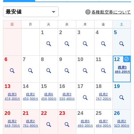
各種航空券について
日
月
火
水
木
金
土
1
2
3
4
5
6
7
8
9
10
11
12
残席3
480,200
円
13
14
15
16
17
18
19
残席3
残席2
残席6
残席3
残席2
476,300
450,500
456,500
530,400
747,200
円
円
円
円
円
20
21
22
23
24
25
26
残席2
残席2
残席5
残席7
残席2
649,700
791,800
480,300
494,300
525,900
円
円
円
円
円