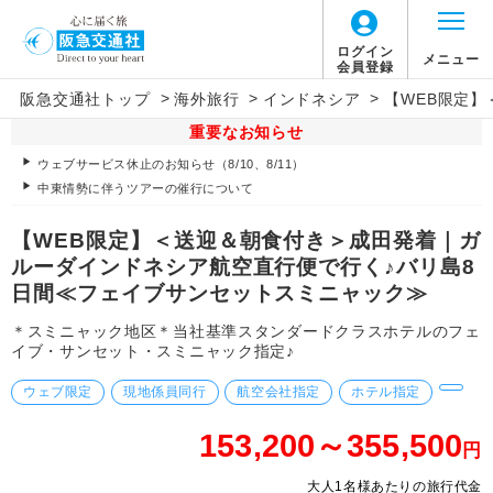
ログイン
メニュー
会員登録
>
>
>
阪急交通社トップ
海外旅行
インドネシア
【WEB限定
重要なお知らせ
ウェブサービス休止のお知らせ（8/10、8/11）
中東情勢に伴うツアーの催行について
【WEB限定】＜送迎＆朝食付き＞成田発着｜ガ
ルーダインドネシア航空直行便で行く♪バリ島8
日間≪フェイブサンセットスミニャック≫
＊スミニャック地区＊当社基準スタンダードクラスホテルのフェ
イブ・サンセット・スミニャック指定♪
ウェブ限定
現地係員同行
航空会社指定
ホテル指定
153,200～355,500
円
大人1名様あたりの旅行代金