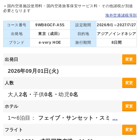
＋国内空港施設使用料・国内空港旅客保安サービス料・その他諸税が別途
必要となります
海外空港諸税等別
コース番号
9WB8GCF-A5S
設定期間
2026/9/1～2027/7/27
出発地
東京（成田）
目的地
アジア／インドネシア
ブランド
e-very HOE
旅行期間
8日間
出発日
変更
2026年09月01日(火)
人数
変更
大人
2名・
子供
0名・
幼児
0名
ホテル
変更
1〜6泊目：
フェイブ・サンセット・スミ
...
フライト
変更