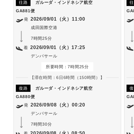
往路
ガルーダ・インドネシア航空
往
GA881便
GA
2026/09/01（火）11:00
発
成田国際空港
7時間25分
2026/09/01（火）17:25
着
デンパサール
所要時間：7時間25分
【滞在時間：6日6時間（150時間）】
復路
ガルーダ・インドネシア航空
復
GA880便
GA
2026/09/08（火）00:20
発
デンパサール
7時間30分
2026/09/08（火）08:50
着