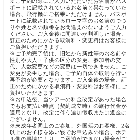
※ご予約の際にご入力いただいたお名前がパス
ポートに記載されているお名前と異なっていた
場合、飛行機にご搭乗いただけません。パスポ
ートに記載されているローマ字のお名前のつづ
りや姓と名の順番をお間違えのないようご入力
ください。ご入金後に間違いが判明した場合、
訂正のためにかかる取消料・変更料はお客様に
ご負担いただきます。
※ご予約完了後は、旧姓から新姓等のお名前や
性別や大人・子供の区分の変更、参加者の交
代、人数変更などの変更は一切できません。ご
変更が発生した場合、ご予約自体の取消を行い
再予約が必要となります。ご入金後の場合、訂
正のためにかかる取消料・変更料はお客様にご
負担いただきます。
※お申込後、当ツアーの料金改定があった場合
でもお支払い時点（契約成立時）の旅行代金が
適用となり、改定に伴う追加徴収または返金は
ございません。
※未成年者同士のご参加、外国籍のお客様、2名
以上のお子様を添い寝でお申込みの場合、ホテ
ル側の事情により、ご宿泊ができない場合がご