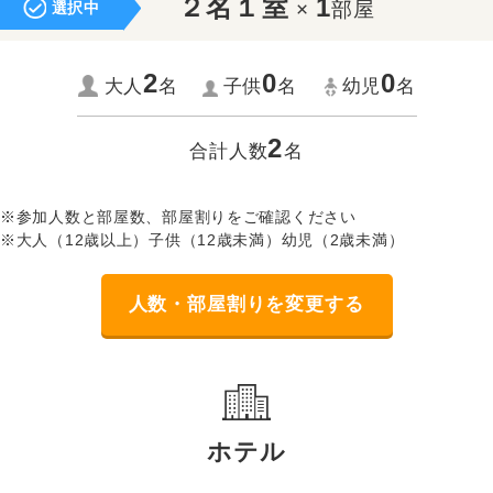
２名１室
1
×
部屋
選択中
2
0
0
大人
名
子供
名
幼児
名
2
合計人数
名
※参加人数と部屋数、部屋割りをご確認ください
※大人（12歳以上）子供（12歳未満）幼児（2歳未満）
人数・部屋割りを変更する
ホテル