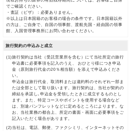
現在お持ちの旅券の有効残存期間については、お客様ご自身
でご確認ください。
・査証（ビザ）：必要ありません。
※以上は日本国籍のお客様の場合の条件です。日本国籍以外
の方は、ご自身で、自国の領事館、渡航先国・経由国の領事
館、入国管理事務所にお問い合わせください。
旅行契約の申込みと成立
(1)
旅行契約は当社（受託営業所を含む）にて当社所定の旅行
申込書に必要事項を記入のうえ、 おひとり様につき申込
金（原則旅行代金の20％相当額）を添えて申込みくださ
い。
申込金は旅行代金、取消料または違約料のそれぞれ一部ま
たは全部として取り扱います。旅行契約は、当社が契約の
締結を承諾し､申込金を受領したときに成立するものとし
ます。また、特定コースやポイントを使用する場合など
は、別途パンフレットなどに定めるところによります。な
お、当社業務の都合上、所定の書面・画面に必要事項をご
記入いただく場合があります。
(2)
当社は、電話、郵便、ファクシミリ、インターネットその