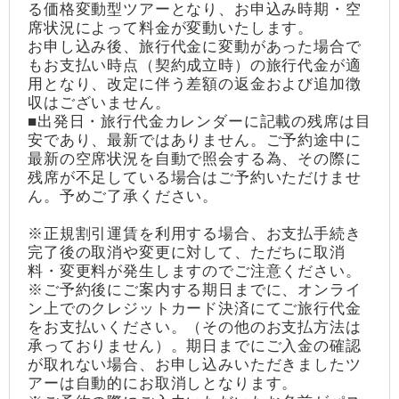
る価格変動型ツアーとなり、お申込み時期・空
席状況によって料金が変動いたします。
お申し込み後、旅行代金に変動があった場合で
もお支払い時点（契約成立時）の旅行代金が適
用となり、改定に伴う差額の返金および追加徴
収はございません。
■出発日・旅行代金カレンダーに記載の残席は目
安であり、最新ではありません。ご予約途中に
最新の空席状況を自動で照会する為、その際に
残席が不足している場合はご予約いただけませ
ん。予めご了承ください。
※正規割引運賃を利用する場合、お支払手続き
完了後の取消や変更に対して、ただちに取消
料・変更料が発生しますのでご注意ください。
※ご予約後にご案内する期日までに、オンライ
ン上でのクレジットカード決済にてご旅行代金
をお支払いください。（その他のお支払方法は
承っておりません）。期日までにご入金の確認
が取れない場合、お申し込みいただきましたツ
アーは自動的にお取消しとなります。