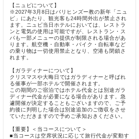
【ニュピについて】
※2027年3月8日はバリヒンズー教の新年「ニュ
ピ」にあたり、観光客も24時間外出が禁止され
ます。ニュピ当日ホテルにおいては、レストラ
ンと電気の使用は可能ですが、レストラン・ス
パも一部メニューの提供が制限される場合があ
ります。航空機・自動車・バイク・自転車など
の乗り物は一切使用禁止となり、空港も閉鎖さ
れます。
【ガラディナーについて】
クリスマスや大晦日ではガラディナーと呼ばれ
る催事が一部ホテルで開催されます。
この期間のご宿泊ではホテル代金とは別途ガラ
ディナー代金が必要になる場合があります。急
遽開催が決定することもございますので、ご予
約後に判明した場合は別途追加のご徴収をさせ
ていただきますので予めご承知おきください。
【重要】＜当コースについて＞
■当コースは空席状況に応じて旅行代金が変動す