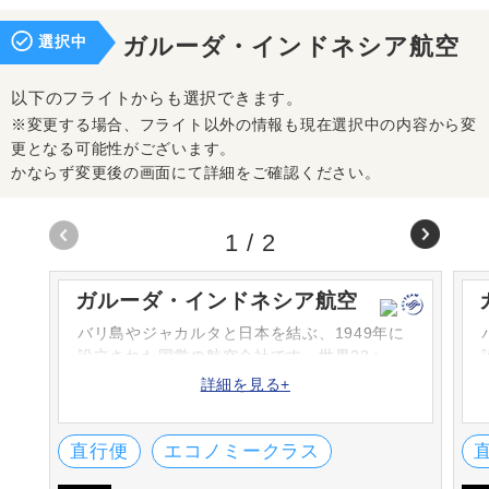
選択中
ガルーダ・インドネシア航空
以下のフライトからも選択できます。
※変更する場合、フライト以外の情報も現在選択中の内容から変
更となる可能性がございます。
かならず変更後の画面にて詳細をご確認ください。
1
/
2
ガルーダ・インドネシア航空
バリ島やジャカルタと日本を結ぶ、1949年に
設立された国営の航空会社です。世界23ヶ
国、インドネシア国内の65都市を結んでいま
詳細を見る+
す。
直行便
エコノミークラス