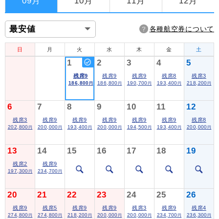
09月
10月
11月
12月
各種航空券について
日
月
火
水
木
金
土
1
2
3
4
5
残席9
残席9
残席9
残席8
残席3
186,800
186,800
190,700
193,400
218,200
円
円
円
円
円
6
7
8
9
10
11
12
残席3
残席9
残席9
残席9
残席9
残席9
残席8
202,800
200,000
193,400
200,000
194,500
193,400
200,000
円
円
円
円
円
円
円
13
14
15
16
17
18
19
残席2
残席9
197,300
234,700
円
円
20
21
22
23
24
25
26
残席9
残席5
残席9
残席9
残席3
残席9
残席4
274,800
274,800
218,200
200,000
200,000
234,700
236,300
円
円
円
円
円
円
円