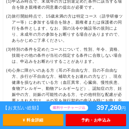
(1)
申込み時点で、未成年の方は別途定めた条件に該当する場
合を除き親権者の同意書の提出が必要です。
(2)
旅行開始時点で、15歳未満の方は特定コース（語学研修ツ
アー等）に参加する場合を除き、親権者または保護者の同
行を条件とします。なお、国の法令や施設等の規則によ
り、未成年の方の参加をお断りする場合がありますので、
あらかじめご了承ください。
(3)
特別の条件を定めたコースについて、性別、年令、資格、
技能その他の条件が当社の指定する条件に合致しない場合
は、申込みをお断わりすることがあります。
(4)
心身に障がいのある方（耳の不自由な方、目の不自由な
方、歩行が不自由な方、補助犬をお連れの方など）、現在
健康を損なわれている方（血圧異常、心臓病、慢性疾患、
食物アレルギー、動物アレルギーなど）、認知症の⽅、妊
娠中の方、妊娠の可能性のある方、その他特別な配慮が必
要とされる方は、その旨を旅行契約の申込み時にお申し出
397,260
ください。当社は可能かつ合理的な範囲内でこれに応じま
【お支払い総額】
燃料サーチャージ込
円
す。お客様の状況および旅行中に必要とされる措置につい
ては、あらためて当社よりお伺いします。（旅行契約の成
¥ 料金詳細
予約・お申込み
立後にこれらの状態になった場合も直ちにお申し出くださ