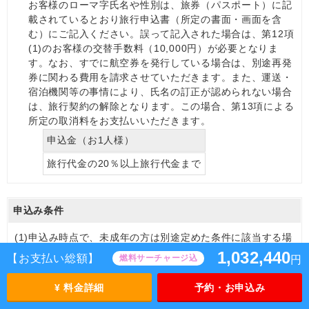
お客様のローマ字氏名や性別は、旅券（パスポート）に記
載されているとおり旅行申込書（所定の書面・画面を含
む）にご記入ください。誤って記入された場合は、第12項
(1)のお客様の交替手数料（10,000円）が必要となりま
す。なお、すでに航空券を発行している場合は、別途再発
券に関わる費用を請求させていただきます。また、運送・
宿泊機関等の事情により、氏名の訂正が認められない場合
は、旅行契約の解除となります。この場合、第13項による
所定の取消料をお支払いいただきます。
申込金（お1人様）
旅行代金の20％以上旅行代金まで
申込み条件
(1)
申込み時点で、未成年の方は別途定めた条件に該当する場
合を除き親権者の同意書の提出が必要です。
1,032,440
【お支払い総額】
燃料サーチャージ込
円
(2)
旅行開始時点で、15歳未満の方は特定コース（語学研修ツ
¥ 料金詳細
予約・お申込み
アー等）に参加する場合を除き、親権者または保護者の同
行を条件とします。なお、国の法令や施設等の規則によ