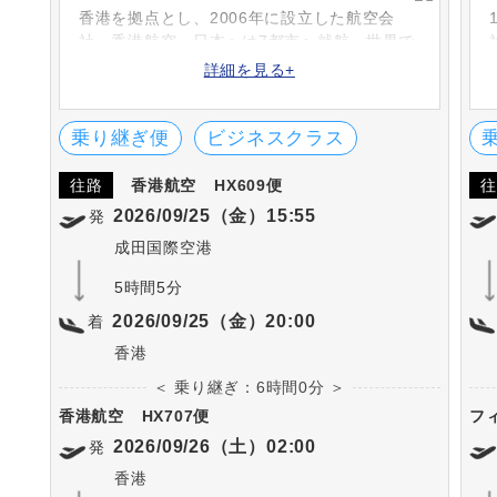
香港を拠点とし、2006年に設立した航空会
社・香港航空。日本へは7都市へ就航、世界で
40都市以上へ運航しています。航空会社のロ
詳細を見る+
ゴは、バウヒニアという香港のシンボルマー
クをイメージしています。
乗り継ぎ便
ビジネスクラス
往路
香港航空
HX609便
往
2026/09/25（金）15:55
発
成田国際空港
5時間5分
2026/09/25（金）20:00
着
香港
＜ 乗り継ぎ：6時間0分 ＞
香港航空
HX707便
フ
2026/09/26（土）02:00
発
香港