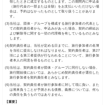
領したときに成立するものとします。この期間内に申込金
（旅行代金の一部または全額）をお支払いいただけない場
合は、予約はなかったものとして取り扱うことがありま
す。
(3)
当社は、団体・グループを構成する旅行参加者の代表とし
ての契約責任者から、申込みがあった場合、契約の締結お
よび解除等に関する一切の代理権を有しているものとみな
します。
(4)
契約責任者は、当社が定める日までに、旅行参加者の名簿
を当社に提出しなければなりません。契約責任者は、第27
項による第三者提供が行なわれることについて、旅行参加
者本人の同意を得るものとします。
(5)
当社は、契約責任者が団体・グループに同行しない場合、
旅行開始後においては、あらかじめ契約責任者が選任した
旅行参加者を契約責任者とみなします。
(6)
当社は、契約責任者が旅行参加者に対して現に負い、また
は将来負うことが予測される債務、義務については、何ら
の責任を負うものではありません。
【重要】