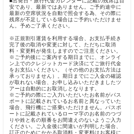
■出発日・旅行代金カレンダーに記載の残席は目
安であり、最新ではありません。ご予約途中に
最新の空席状況を自動で照会する為、その際に
残席が不足している場合はご予約いただけませ
ん。予めご了承ください。
※正規割引運賃を利用する場合、お支払手続き
完了後の取消や変更に対して、ただちに取消
料・変更料が発生しますのでご注意ください。
※ご予約後にご案内する期日までに、オンライ
ン上でのクレジットカード決済にてご旅行代金
をお支払いください。（その他のお支払方法は
承っておりません）。期日までにご入金の確認
が取れない場合、お申し込みいただきましたツ
アーは自動的にお取消しとなります。
※ご予約の際にご入力いただいたお名前がパス
ポートに記載されているお名前と異なっていた
場合、飛行機にご搭乗いただけません。パスポ
ートに記載されているローマ字のお名前のつづ
りや姓と名の順番をお間違えのないようご入力
ください。ご入金後に間違いが判明した場合、
訂正のためにかかる取消料・変更料はお客様に