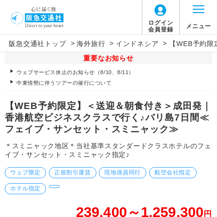
ログイン
メニュー
会員登録
>
>
>
阪急交通社トップ
海外旅行
インドネシア
【WEB予約
重要なお知らせ
ウェブサービス休止のお知らせ（8/10、8/11）
中東情勢に伴うツアーの催行について
【WEB予約限定】＜送迎＆朝食付き＞成田発｜
香港航空ビジネスクラスで行く♪バリ島7日間≪
フェイブ・サンセット・スミニャック≫
＊スミニャック地区＊当社基準スタンダードクラスホテルのフェ
イブ・サンセット・スミニャック指定♪
ウェブ限定
正規割引運賃
現地係員同行
航空会社指定
ホテル指定
239,400～1,259,300
円