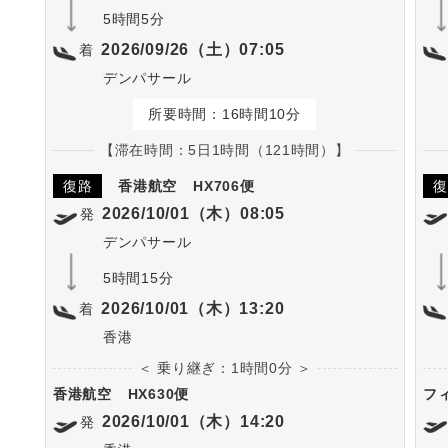
5時間5分
2026/09/26（土）07:05
着
デンパサール
所要時間：16時間10分
【滞在時間：5日1時間（121時間）】
復路
香港航空
HX706便
復
2026/10/01（木）08:05
発
デンパサール
5時間15分
2026/10/01（木）13:20
着
香港
＜ 乗り継ぎ：1時間0分 ＞
香港航空
HX630便
フ
2026/10/01（木）14:20
発