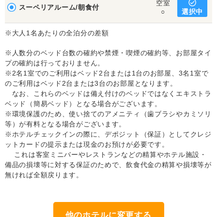
空室
スーペリアルーム/朝食付
選択中
○
※大人1名あたりの全泊分の差額
※人数分のベッド台数の確約や禁煙・喫煙の確約等、お部屋タイ
プの確約は行っておりません。
※2名1室でのご利用はベッド2台または1台のお部屋、3名1室で
のご利用はベッド2台または3台のお部屋となります。
なお、これらのベッドは備え付けのベッドではなくエキストラ
ベッド（簡易ベッド）となる場合がございます。
※環境保護のため、使い捨てのアメニティ（歯ブラシやカミソリ
等）が有料となる場合がございます。
※ホテルチェックインの際に、デポジット（保証）としてクレジ
ットカードの提示または現金のお預けが必要です。
これは客室ミニバーやレストランなどの精算やホテル施設・
備品の損壊等に対する保証のためで、飲食代金の精算や損壊等が
無ければ全額戻ります。
他のホテルに変更する