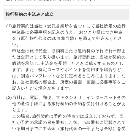
旅行契約の申込みと成立
(1)
旅行契約は当社（受託営業所を含む）にて当社所定の旅行
申込書に必要事項を記入のうえ、 おひとり様につき申込
金（原則旅行代金の20％相当額）を添えて申込みくださ
い。
申込金は旅行代金、取消料または違約料のそれぞれ一部ま
たは全部として取り扱います。旅行契約は、当社が契約の
締結を承諾し､申込金を受領したときに成立するものとし
ます。また、特定コースやポイントを使用する場合など
は、別途パンフレットなどに定めるところによります。な
お、当社業務の都合上、所定の書面・画面に必要事項をご
記入いただく場合があります。
(2)
当社は、電話、郵便、ファクシミリ、インターネットその
他の通信手段による旅行契約の予約を受け付けることがあ
ります。
この場合､旅行契約は予約の時点では成立しておらず、当
社が予約の承諾の旨を通知した後、当該通知に記載されて
いる期日までに申込金（旅行代金の一部または全額）を受