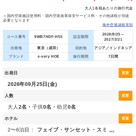
大人1名様あたりの旅行代金
＋国内空港施設使用料・国内空港旅客保安サービス料・その他諸税が別途
必要となります
海外空港諸税等別
2026/9/25～
コース番号
9WB7HDF-H5S
設定期間
2027/3/21
出発地
東京（成田）
目的地
アジア／インドネシア
ブランド
e-very HOE
旅行期間
7日間
出発日
変更
2026年09月25日(金)
人数
変更
大人
2名・
子供
0名・
幼児
0名
ホテル
変更
2〜6泊目：
フェイブ・サンセット・スミ
...