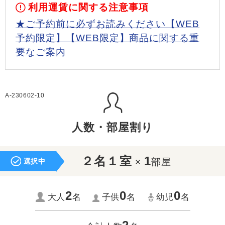
利用運賃に関する注意事項
★ご予約前に必ずお読みください【WEB
予約限定】【WEB限定】商品に関する重
要なご案内
A-230602-10
人数・部屋割り
２名１室
1
×
部屋
選択中
2
0
0
大人
名
子供
名
幼児
名