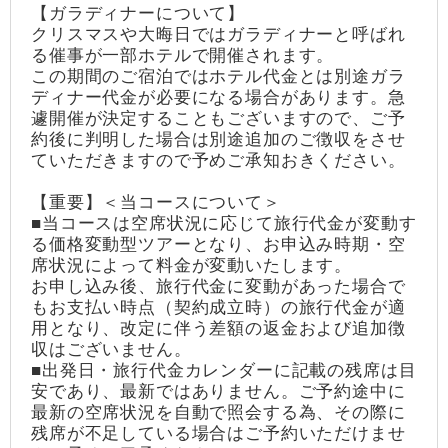
【ガラディナーについて】
クリスマスや大晦日ではガラディナーと呼ばれ
る催事が一部ホテルで開催されます。
この期間のご宿泊ではホテル代金とは別途ガラ
ディナー代金が必要になる場合があります。急
遽開催が決定することもございますので、ご予
約後に判明した場合は別途追加のご徴収をさせ
ていただきますので予めご承知おきください。
【重要】＜当コースについて＞
■当コースは空席状況に応じて旅行代金が変動す
る価格変動型ツアーとなり、お申込み時期・空
席状況によって料金が変動いたします。
お申し込み後、旅行代金に変動があった場合で
もお支払い時点（契約成立時）の旅行代金が適
用となり、改定に伴う差額の返金および追加徴
収はございません。
■出発日・旅行代金カレンダーに記載の残席は目
安であり、最新ではありません。ご予約途中に
最新の空席状況を自動で照会する為、その際に
残席が不足している場合はご予約いただけませ