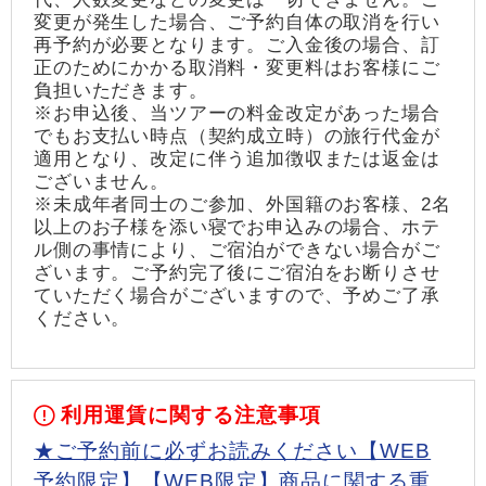
変更が発生した場合、ご予約自体の取消を行い
再予約が必要となります。ご入金後の場合、訂
正のためにかかる取消料・変更料はお客様にご
負担いただきます。
※お申込後、当ツアーの料金改定があった場合
でもお支払い時点（契約成立時）の旅行代金が
適用となり、改定に伴う追加徴収または返金は
ございません。
※未成年者同士のご参加、外国籍のお客様、2名
以上のお子様を添い寝でお申込みの場合、ホテ
ル側の事情により、ご宿泊ができない場合がご
ざいます。ご予約完了後にご宿泊をお断りさせ
ていただく場合がございますので、予めご了承
ください。
利用運賃に関する注意事項
★ご予約前に必ずお読みください【WEB
予約限定】【WEB限定】商品に関する重