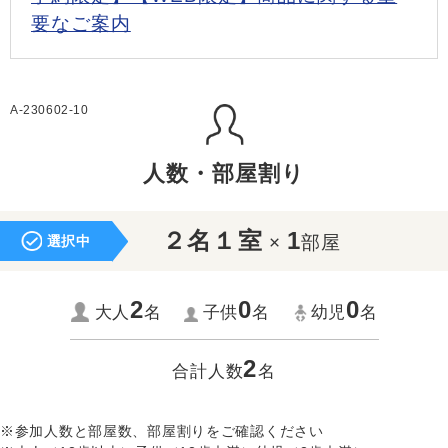
要なご案内
A-230602-10
人数・部屋割り
２名１室
1
×
部屋
選択中
2
0
0
大人
名
子供
名
幼児
名
2
合計人数
名
※参加人数と部屋数、部屋割りをご確認ください