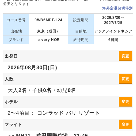
必要となります
海外空港諸税等別
2026/8/30～
コース番号
9WB6MDF-L24
設定期間
2027/7/25
出発地
東京（成田）
目的地
アジア／インドネシア
ブランド
e-very HOE
旅行期間
6日間
出発日
変更
2026年08月30日(日)
人数
変更
大人
2名・
子供
0名・
幼児
0名
ホテル
変更
2〜4泊目：
コンラッド バリ リゾート
フライト
変更
MH71 成田国際空港 21:45