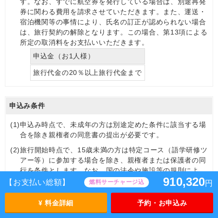
す。なお、すでに航空券を発行している場合は、別途再発
券に関わる費用を請求させていただきます。また、運送・
宿泊機関等の事情により、氏名の訂正が認められない場合
は、旅行契約の解除となります。この場合、第13項による
所定の取消料をお支払いいただきます。
申込金（お1人様）
旅行代金の20％以上旅行代金まで
申込み条件
(1)
申込み時点で、未成年の方は別途定めた条件に該当する場
合を除き親権者の同意書の提出が必要です。
(2)
旅行開始時点で、15歳未満の方は特定コース（語学研修ツ
アー等）に参加する場合を除き、親権者または保護者の同
行を条件とします。なお、国の法令や施設等の規則によ
910,320
り、未成年の方の参加をお断りする場合がありますので、
【お支払い総額】
燃料サーチャージ込
円
あらかじめご了承ください。
¥ 料金詳細
予約・お申込み
(3)
特別の条件を定めたコースについて、性別、年令、資格、
技能その他の条件が当社の指定する条件に合致しない場合