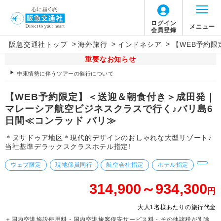
ログイン
メニュー
会員登録
>
>
>
阪急交通社トップ
海外旅行
インドネシア
【WEB予約
重要なお知らせ
中東情勢に伴うツアーの催行について
【WEB予約限定】＜送迎＆朝食付き＞成田発｜
マレーシア航空ビジネスクラスで行く♪バリ島6
日間≪コンラッド バリ≫
＊ヌサドゥア地区＊現代的デザインのおしゃれな大型リゾート♪
当社基準デラックスクラスホテル指定!
ウェブ限定
現地係員同行
航空会社指定
ホテル指定
314,900～934,300
円
大人1名様あたりの旅行代金
＋国内空港施設使用料・国内空港旅客保安サービス料・その他諸税が別途