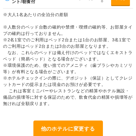
○
ント/朝食付
※大人1名あたりの全泊分の差額
※人数分のベッド台数の確約や禁煙・喫煙の確約等、お部屋タイ
プの確約は行っておりません。
※2名1室でのご利用はベッド2台または1台のお部屋、3名1室で
のご利用はベッド2台または3台のお部屋となります。
なお、これらのベッドは備え付けのベッドではなくエキストラ
ベッド（簡易ベッド）となる場合がございます。
※環境保護のため、使い捨てのアメニティ（歯ブラシやカミソリ
等）が有料となる場合がございます。
※ホテルチェックインの際に、デポジット（保証）としてクレジ
ットカードの提示または現金のお預けが必要です。
これは客室ミニバーやレストランなどの精算やホテル施設・
備品の損壊等に対する保証のためで、飲食代金の精算や損壊等が
無ければ全額戻ります。
他のホテルに変更する