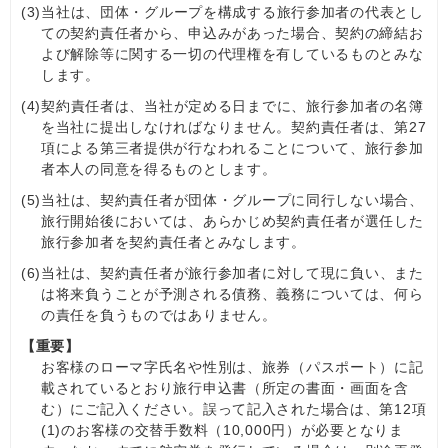
(3)
当社は、団体・グループを構成する旅行参加者の代表とし
ての契約責任者から、申込みがあった場合、契約の締結お
よび解除等に関する一切の代理権を有しているものとみな
します。
(4)
契約責任者は、当社が定める日までに、旅行参加者の名簿
を当社に提出しなければなりません。契約責任者は、第27
項による第三者提供が行なわれることについて、旅行参加
者本人の同意を得るものとします。
(5)
当社は、契約責任者が団体・グループに同行しない場合、
旅行開始後においては、あらかじめ契約責任者が選任した
旅行参加者を契約責任者とみなします。
(6)
当社は、契約責任者が旅行参加者に対して現に負い、また
は将来負うことが予測される債務、義務については、何ら
の責任を負うものではありません。
【重要】
お客様のローマ字氏名や性別は、旅券（パスポート）に記
載されているとおり旅行申込書（所定の書面・画面を含
む）にご記入ください。誤って記入された場合は、第12項
(1)のお客様の交替手数料（10,000円）が必要となりま