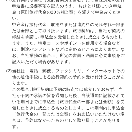
申込書に必要事項を記入のうえ、 おひとり様につき申込
金（原則旅行代金の20％相当額）を添えて申込みくださ
い。
申込金は旅行代金、取消料または違約料のそれぞれ一部ま
たは全部として取り扱います。旅行契約は、当社が契約の
締結を承諾し､申込金を受領したときに成立するものとし
ます。また、特定コースやポイントを使用する場合など
は、別途パンフレットなどに定めるところによります。な
お、当社業務の都合上、所定の書面・画面に必要事項をご
記入いただく場合があります。
(2)
当社は、電話、郵便、ファクシミリ、インターネットその
他の通信手段による旅行契約の予約を受け付けることがあ
ります。
この場合､旅行契約は予約の時点では成立しておらず、当
社が予約の承諾の旨を通知した後、当該通知に記載されて
いる期日までに申込金（旅行代金の一部または全額）を受
領したときに成立するものとします。この期間内に申込金
（旅行代金の一部または全額）をお支払いいただけない場
合は、予約はなかったものとして取り扱うことがありま
す。