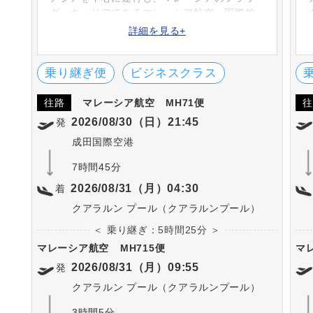
グ・キャリアであるマレーシア航空。国際的
な評価が非常に高く、クアラルンプール国際
詳細を見る+
空港をハブ空港とし、アジアを中心に100都市
以上に就航しています。
乗り継ぎ便
ビジネスクラス
往路
マレーシア航空
MH71便
往
2026/08/30（日）21:45
発
成田国際空港
7時間45分
2026/08/31（月）04:30
着
クアラルン プール（クアラルンプール）
＜ 乗り継ぎ：5時間25分 ＞
マレーシア航空
MH715便
マ
2026/08/31（月）09:55
発
クアラルン プール（クアラルンプール）
3時間5分