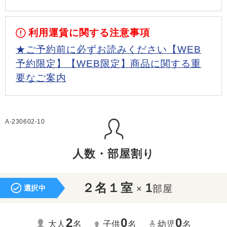
利用運賃に関する注意事項
★ご予約前に必ずお読みください【WEB
予約限定】【WEB限定】商品に関する重
要なご案内
A-230602-10
人数・部屋割り
２名１室
1
×
部屋
選択中
2
0
0
大人
名
子供
名
幼児
名