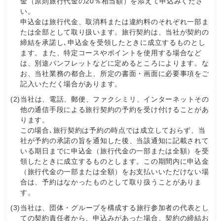
金（原則旅行代金の20％相当額）を添えて申込みくださ
い。
申込金は旅行代金、取消料または違約料のそれぞれ一部ま
たは全部として取り扱います。旅行契約は、当社が契約の
締結を承諾し､申込金を受領したときに成立するものとし
ます。また、特定コースやポイントを使用する場合など
は、別途パンフレットなどに定めるところによります。な
お、当社業務の都合上、所定の書面・画面に必要事項をご
記入いただく場合があります。
(2)
当社は、電話、郵便、ファクシミリ、インターネットその
他の通信手段による旅行契約の予約を受け付けることがあ
ります。
この場合､旅行契約は予約の時点では成立しておらず、当
社が予約の承諾の旨を通知した後、当該通知に記載されて
いる期日までに申込金（旅行代金の一部または全額）を受
領したときに成立するものとします。この期間内に申込金
（旅行代金の一部または全額）をお支払いいただけない場
合は、予約はなかったものとして取り扱うことがありま
す。
(3)
当社は、団体・グループを構成する旅行参加者の代表とし
ての契約責任者から、申込みがあった場合、契約の締結お