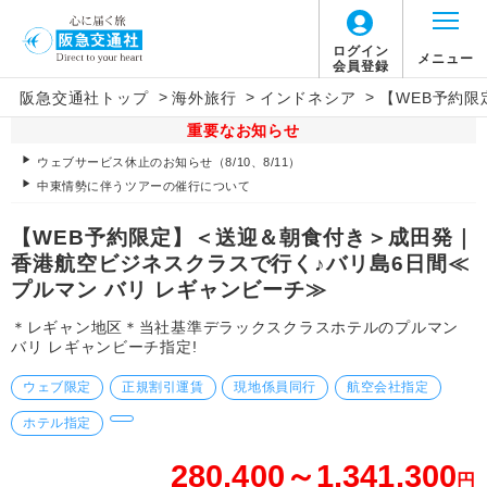
ログイン
メニュー
会員登録
>
>
>
阪急交通社トップ
海外旅行
インドネシア
【WEB予約
重要なお知らせ
ウェブサービス休止のお知らせ（8/10、8/11）
中東情勢に伴うツアーの催行について
【WEB予約限定】＜送迎＆朝食付き＞成田発｜
香港航空ビジネスクラスで行く♪バリ島6日間≪
プルマン バリ レギャンビーチ≫
＊レギャン地区＊当社基準デラックスクラスホテルのプルマン
バリ レギャンビーチ指定!
ウェブ限定
正規割引運賃
現地係員同行
航空会社指定
ホテル指定
280,400～1,341,300
円