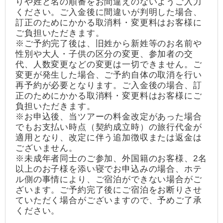
りや姓と名の順番をお間違えのないようご入力
ください。ご入金後に間違いが判明した場合、
訂正のためにかかる取消料・変更料はお客様に
ご負担いただきます。
※ご予約完了後は、旧姓から新姓等のお名前や
性別や大人・子供の区分の変更、参加者の交
代、人数変更などの変更は一切できません。ご
変更が発生した場合、ご予約自体の取消を行い
再予約が必要となります。ご入金後の場合、訂
正のためにかかる取消料・変更料はお客様にご
負担いただきます。
※お申込後、当ツアーの料金改定があった場合
でもお支払い時点（契約成立時）の旅行代金が
適用となり、改定に伴う追加徴収または返金は
ございません。
※未成年者同士のご参加、外国籍のお客様、2名
以上のお子様を添い寝でお申込みの場合、ホテ
ル側の事情により、ご宿泊ができない場合がご
ざいます。ご予約完了後にご宿泊をお断りさせ
ていただく場合がございますので、予めご了承
ください。