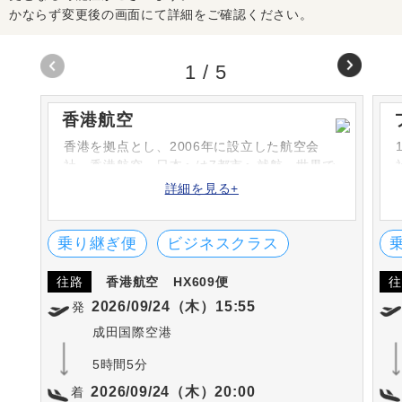
かならず変更後の画面にて詳細をご確認ください。
1
/
5
香港航空
香港を拠点とし、2006年に設立した航空会
社・香港航空。日本へは7都市へ就航、世界で
40都市以上へ運航しています。航空会社のロ
詳細を見る+
ゴは、バウヒニアという香港のシンボルマー
クをイメージしています。
乗り継ぎ便
ビジネスクラス
往路
香港航空
HX609便
往
2026/09/24（木）15:55
発
成田国際空港
5時間5分
2026/09/24（木）20:00
着