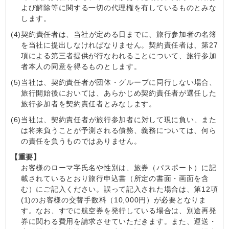
よび解除等に関する一切の代理権を有しているものとみな
します。
(4)
契約責任者は、当社が定める日までに、旅行参加者の名簿
を当社に提出しなければなりません。契約責任者は、第27
項による第三者提供が行なわれることについて、旅行参加
者本人の同意を得るものとします。
(5)
当社は、契約責任者が団体・グループに同行しない場合、
旅行開始後においては、あらかじめ契約責任者が選任した
旅行参加者を契約責任者とみなします。
(6)
当社は、契約責任者が旅行参加者に対して現に負い、また
は将来負うことが予測される債務、義務については、何ら
の責任を負うものではありません。
【重要】
お客様のローマ字氏名や性別は、旅券（パスポート）に記
載されているとおり旅行申込書（所定の書面・画面を含
む）にご記入ください。誤って記入された場合は、第12項
(1)のお客様の交替手数料（10,000円）が必要となりま
す。なお、すでに航空券を発行している場合は、別途再発
券に関わる費用を請求させていただきます。また、運送・