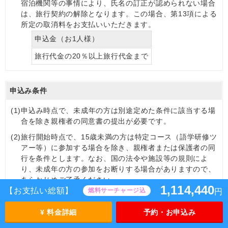
宿泊機関等の事情により、氏名の訂正が認められない場合
は、旅行契約の解除となります。この場合、第13項による
所定の取消料をお支払いいただきます。
申込金（お1人様）
旅行代金の20％以上旅行代金まで
申込み条件
(1)
申込み時点で、未成年の方は別途定めた条件に該当する場
合を除き親権者の同意書の提出が必要です。
(2)
旅行開始時点で、15歳未満の方は特定コース（語学研修ツ
アー等）に参加する場合を除き、親権者または保護者の同
行を条件とします。なお、国の法令や施設等の規則によ
り、未成年の方の参加をお断りする場合がありますので、
あらかじめご了承ください。
1,114,440
【お支払い総額】
燃料サーチャージ込
円
(3)
特別の条件を定めたコースについて、性別、年令、資格、
技能その他の条件が当社の指定する条件に合致しない場合
¥ 料金詳細
予約・お申込み
は、申込みをお断わりすることがあります。