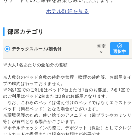
リゾートでのご滞在をお楽しみいただけます。
ホテル詳細を見る
部屋カテゴリ
空室
デラックスルーム/朝食付
選択中
○
※大人1名あたりの全泊分の差額
※人数分のベッド台数の確約や禁煙・喫煙の確約等、お部屋タイ
プの確約は行っておりません。
※2名1室でのご利用はベッド2台または1台のお部屋、3名1室で
のご利用はベッド2台または3台のお部屋となります。
なお、これらのベッドは備え付けのベッドではなくエキストラ
ベッド（簡易ベッド）となる場合がございます。
※環境保護のため、使い捨てのアメニティ（歯ブラシやカミソリ
等）が有料となる場合がございます。
※ホテルチェックインの際に、デポジット（保証）としてクレジ
ットカードの提示または現金のお預けが必要です。