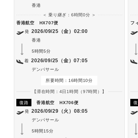
香港
＜ 乗り継ぎ：6時間0分 ＞
香港航空
HX707便
フ
2026/09/25（金）02:00
発
香港
5時間5分
2026/09/25（金）07:05
着
デンパサール
所要時間：16時間10分
【滞在時間：4日1時間（97時間）】
復路
香港航空
HX706便
復
2026/09/29（火）08:05
発
デンパサール
5時間15分