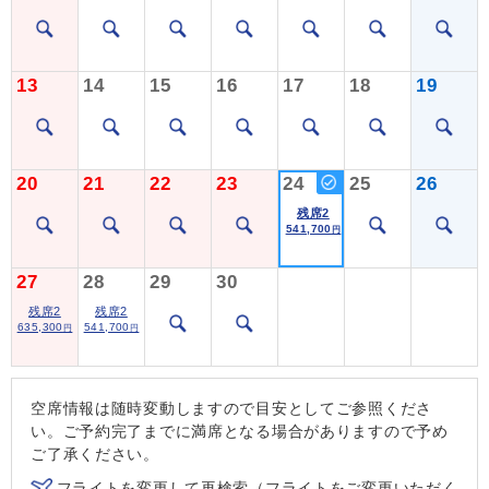
13
14
15
16
17
18
19
20
21
22
23
24
25
26
残席2
541,700
円
27
28
29
30
残席2
残席2
635,300
541,700
円
円
空席情報は随時変動しますので目安としてご参照くださ
い。ご予約完了までに満席となる場合がありますので予め
ご了承ください。
フライトを変更して再検索（フライトをご変更いただく