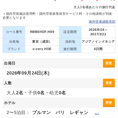
大人1名様あたりの旅行代金
＋国内空港施設使用料・国内空港旅客保安サービス料・その他諸税が別途
必要となります
海外空港諸税等別
2026/9/24～
コース番号
9WB6HDF-H89
設定期間
2027/3/22
出発地
東京（成田）
目的地
アジア／インドネシア
ブランド
e-very HOE
旅行期間
6日間
出発日
変更
2026年09月24日(木)
人数
変更
大人
2名・
子供
0名・
幼児
0名
ホテル
変更
2〜5泊目：
プルマン バリ レギャン
...