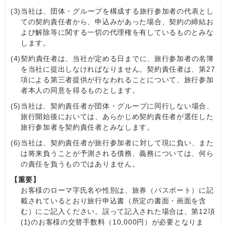
(3)
当社は、団体・グループを構成する旅行参加者の代表とし
ての契約責任者から、申込みがあった場合、契約の締結お
よび解除等に関する一切の代理権を有しているものとみな
します。
(4)
契約責任者は、当社が定める日までに、旅行参加者の名簿
を当社に提出しなければなりません。契約責任者は、第27
項による第三者提供が行なわれることについて、旅行参加
者本人の同意を得るものとします。
(5)
当社は、契約責任者が団体・グループに同行しない場合、
旅行開始後においては、あらかじめ契約責任者が選任した
旅行参加者を契約責任者とみなします。
(6)
当社は、契約責任者が旅行参加者に対して現に負い、また
は将来負うことが予測される債務、義務については、何ら
の責任を負うものではありません。
【重要】
お客様のローマ字氏名や性別は、旅券（パスポート）に記
載されているとおり旅行申込書（所定の書面・画面を含
む）にご記入ください。誤って記入された場合は、第12項
(1)のお客様の交替手数料（10,000円）が必要となりま