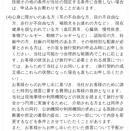
技能その他の条件が当社の指定する条件に合致しない場合
は、申込みをお断わりすることがあります。
(4)
心身に障がいのある方（耳の不自由な方、目の不自由な
方、歩行が不自由な方、補助犬をお連れの方など）、現在
健康を損なわれている方（血圧異常、心臓病、慢性疾患、
食物アレルギー、動物アレルギーなど）、認知症の⽅、妊
娠中の方、妊娠の可能性のある方、その他特別な配慮が必
要とされる方は、その旨を旅行契約の申込み時にお申し出
ください。当社は可能かつ合理的な範囲内でこれに応じま
す。お客様の状況および旅行中に必要とされる措置につい
ては、あらためて当社よりお伺いします。（旅行契約の成
立後にこれらの状態になった場合も直ちにお申し出くださ
い）。
お客様からのお申し出に基づき、当社がお客様のために講
じた特別な措置に要する費用はお客様の負担となります。
当社は現地事情や利用機関などの状況を踏まえて旅行が安
全かつ円滑に実施するために、介助される方または同伴さ
れる方の同行、公的機関や利用機関の求めによる医師の診
断書や所定の書類の提出、コースの一部について内容を変
更するなどを条件とさせていただくことがあります。
また、お客様からお申し出いただいた措置について手配が