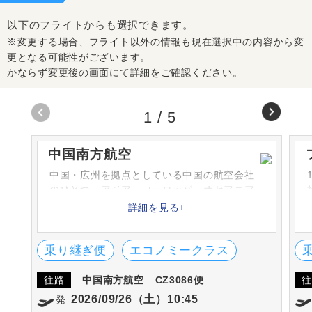
以下のフライトからも選択できます。
※変更する場合、フライト以外の情報も現在選択中の内容から変
更となる可能性がございます。
かならず変更後の画面にて詳細をご確認ください。
1
/
5
中国南方航空
中国・広州を拠点としている中国の航空会社
のひとつ。アジア、ヨーロッパ、オセアニア
などの約40カ国の国へ就航しており、豊富な
詳細を見る+
ネットワークをもっています。中国国内も多
くの都市に運行しています。
乗り継ぎ便
エコノミークラス
往路
中国南方航空
CZ3086便
往
2026/09/26（土）10:45
発