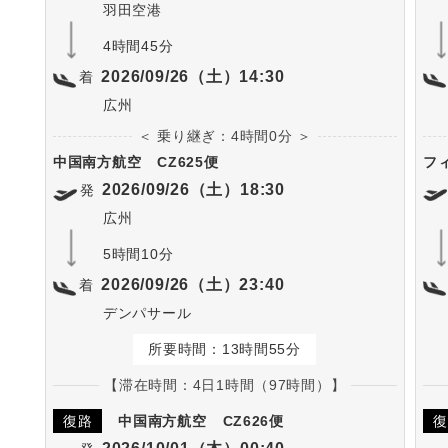
羽田空港
4時間45分
2026/09/26（土）14:30
着
広州
＜ 乗り継ぎ：4時間0分 ＞
中国南方航空
CZ625便
フ
2026/09/26（土）18:30
発
広州
5時間10分
2026/09/26（土）23:40
着
デンパサール
所要時間：13時間55分
【滞在時間：4日1時間（97時間）】
復路
中国南方航空
CZ626便
復