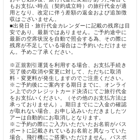
もお支払い時点（契約成立時）の旅行代金が適
用となり、改定に伴う差額の返金および追加徴
収はございません。
■出発日・旅行代金カレンダーに記載の残席は目
安であり、最新ではありません。ご予約途中に
最新の空席状況を自動で照会する為、その際に
残席が不足している場合はご予約いただけませ
ん。予めご了承ください。
※正規割引運賃を利用する場合、お支払手続き
完了後の取消や変更に対して、ただちに取消
料・変更料が発生しますのでご注意ください。
※ご予約後にご案内する期日までに、オンライ
ン上でのクレジットカード決済にてご旅行代金
をお支払いください。（その他のお支払方法は
承っておりません）。期日までにご入金の確認
が取れない場合、お申し込みいただきましたツ
アーは自動的にお取消しとなります。
※ご予約の際にご入力いただいたお名前がパス
ポートに記載されているお名前と異なっていた
場合、飛行機にご搭乗いただけません。パスポ