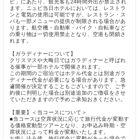
ピ」にあたり、観光客も24時間外出が禁止され
ます。ニュピ当日ホテルにおいては、レストラ
ンと電気の使用は可能ですが、レストラン・ス
パも一部メニューの提供が制限される場合があ
ります。航空機・自動車・バイク・自転車など
の乗り物は一切使用禁止となり、空港も閉鎖さ
れます。
【ガラディナーについて】
クリスマスや大晦日ではガラディナーと呼ばれ
る催事が一部ホテルで開催されます。
この期間のご宿泊ではホテル代金とは別途ガラ
ディナー代金が必要になる場合があります。急
遽開催が決定することもございますので、ご予
約後に判明した場合は別途追加のご徴収をさせ
ていただきますので予めご承知おきください。
【重要】＜当コースについて＞
■当コースは空席状況に応じて旅行代金が変動す
る価格変動型ツアーとなり、お申込み時期・空
席状況によって料金が変動いたします。
お申し込み後、旅行代金に変動があった場合で