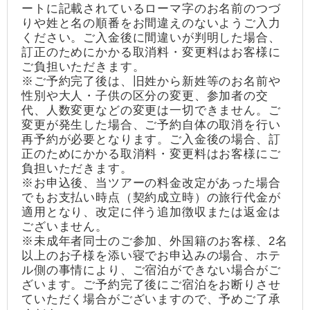
ートに記載されているローマ字のお名前のつづ
りや姓と名の順番をお間違えのないようご入力
ください。ご入金後に間違いが判明した場合、
訂正のためにかかる取消料・変更料はお客様に
ご負担いただきます。
※ご予約完了後は、旧姓から新姓等のお名前や
性別や大人・子供の区分の変更、参加者の交
代、人数変更などの変更は一切できません。ご
変更が発生した場合、ご予約自体の取消を行い
再予約が必要となります。ご入金後の場合、訂
正のためにかかる取消料・変更料はお客様にご
負担いただきます。
※お申込後、当ツアーの料金改定があった場合
でもお支払い時点（契約成立時）の旅行代金が
適用となり、改定に伴う追加徴収または返金は
ございません。
※未成年者同士のご参加、外国籍のお客様、2名
以上のお子様を添い寝でお申込みの場合、ホテ
ル側の事情により、ご宿泊ができない場合がご
ざいます。ご予約完了後にご宿泊をお断りさせ
ていただく場合がございますので、予めご了承