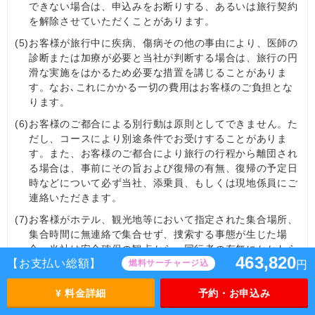
できない場合は、申込みをお断りする、あるいは旅行契約
を解除させていただくことがあります。
(5)
お客様が旅行中に疾病、傷病その他の事由により、医師の
診断または加療が必要と当社が判断する場合は、旅行の円
滑な実施をはかるため必要な措置を講じることがありま
す。なお､これにかかる一切の費用はお客様のご負担とな
ります。
(6)
お客様のご都合による別行動は原則としてできません。た
だし、コースにより別途条件でお受けすることがありま
す。また、お客様のご都合により旅行の行程から離団され
る場合は、事前にその旨および復帰の有無、復帰の予定日
時などについて必ず当社、添乗員、もしくは現地係員にご
連絡いただきます。
(7)
お客様がホテル、観光地等において指定された集合場所、
集合時間に無連絡で集合せず、捜索する事態が生じた場
合、当社は安全確保の観点から、同行者の有無にかかわら
463,820
【お支払い総額】
燃料サーチャージ込
ず、捜索活動のため関係機関に必要な措置を講じることが
円
あります。この捜索にかかる経費はお客様負担となりま
す。
¥ 料金詳細
予約・お申込み
(8)
お客様が旅券の盗難、紛失に遭われた場合、最寄りの在日