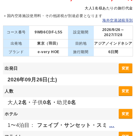
大人1名様あたりの旅行代金
＋国内空港施設使用料・その他諸税が別途必要となります
海外空港諸税等別
2026/9/26～
コース番号
9WB6CDF-L5S
設定期間
2027/7/28
出発地
東京（羽田）
目的地
アジア／インドネシア
ブランド
e-very HOE
旅行期間
6日間
出発日
変更
2026年09月26日(土)
人数
変更
大人
2名・
子供
0名・
幼児
0名
ホテル
変更
1〜4泊目：
フェイブ・サンセット・スミ
...