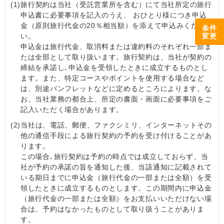
(1)
旅行契約は当社（受託営業所を含む）にて当社所定の旅行
申込書に必要事項を記入のうえ、 おひとり様につき申込
金（原則旅行代金の20％相当額）を添えて申込みくださ
条件
変更
い。
申込金は旅行代金、取消料または違約料のそれぞれ一部ま
たは全部として取り扱います。旅行契約は、当社が契約の
締結を承諾し､申込金を受領したときに成立するものとし
ます。また、特定コースやポイントを使用する場合など
は、別途パンフレットなどに定めるところによります。な
お、当社業務の都合上、所定の書面・画面に必要事項をご
記入いただく場合があります。
(2)
当社は、電話、郵便、ファクシミリ、インターネットその
他の通信手段による旅行契約の予約を受け付けることがあ
ります。
この場合､旅行契約は予約の時点では成立しておらず、当
社が予約の承諾の旨を通知した後、当該通知に記載されて
いる期日までに申込金（旅行代金の一部または全額）を受
領したときに成立するものとします。この期間内に申込金
（旅行代金の一部または全額）をお支払いいただけない場
合は、予約はなかったものとして取り扱うことがありま
す。