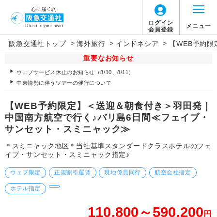
ログイン
メニュー
会員登録
>
>
>
阪急交通社トップ
海外旅行
インドネシア
【WEB予約
重要なお知らせ
ウェブサービス休止のお知らせ（8/10、8/11）
中東情勢に伴うツアーの催行について
【WEB予約限定】＜送迎＆朝食付き＞羽田発｜
中国南方航空で行く♪バリ島6日間≪フェイブ・
サンセット・スミニャック≫
＊スミニャック地区＊当社基準スタンダードクラスホテルのフェ
イブ・サンセット・スミニャック指定♪
ウェブ限定
正規割引運賃
現地係員同行
航空会社指定
ホテル指定
110,800～590,200
円