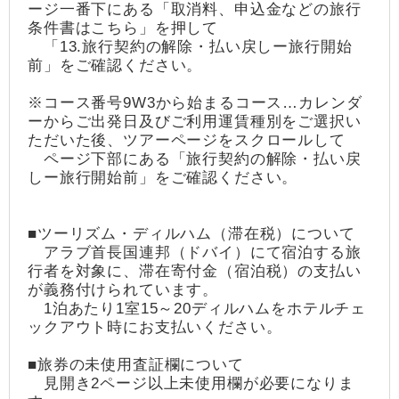
ージ一番下にある「取消料、申込金などの旅行
条件書はこちら」を押して
「13.旅行契約の解除・払い戻しー旅行開始
前」をご確認ください。
※コース番号9W3から始まるコース…カレンダ
ーからご出発日及びご利用運賃種別をご選択い
ただいた後、ツアーページをスクロールして
ページ下部にある「旅行契約の解除・払い戻
しー旅行開始前」をご確認ください。
■ツーリズム・ディルハム（滞在税）について
アラブ首長国連邦（ドバイ）にて宿泊する旅
行者を対象に、滞在寄付金（宿泊税）の支払い
が義務付けられています。
1泊あたり1室15～20ディルハムをホテルチェ
ックアウト時にお支払いください。
■旅券の未使用査証欄について
見開き2ページ以上未使用欄が必要になりま