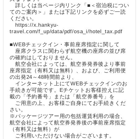
詳しくは当ページ内リンク「■＜宿泊税につい
てのご案内＞」または下記リンクを必ずご一読
ください。
https://x.hankyu-
travel.com/f_up/data/pdf/osa_i/hotel_tax.pdf
■WEBチェックイン・事前座席指定に関して
座席クラスに関わらず航空機の座席の並び席
の確約はしておりません。
航空会社によっては、航空券発券後より事前
座席指定（有料又は無料）、および、ご利用便
の出発24～48時間前より、
インターネット上にてWEBチェックインのお
手続きが可能です。Eチケットお客様控えに記
載の「予約番号」または「航空券番号」を
ご用意の上、お客様ご自身にてお手続きくだ
さい。
※パッケージツアー用の包括運賃利用の場合、
航空会社によって航空券発券後の事前座席指定
（有料又は無料）が
ご利用いただけない場合がございます。