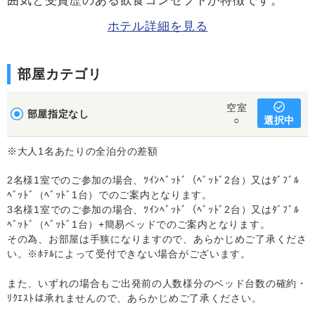
囲気と受賞歴のある飲食コンセプトが特徴です。
ホテル詳細を見る
部屋カテゴリ
空室
部屋指定なし
選択中
○
※大人1名あたりの全泊分の差額
2名様1室でのご参加の場合、ﾂｲﾝﾍﾞｯﾄﾞ（ﾍﾞｯﾄﾞ2台）又はﾀﾞﾌﾞﾙ
ﾍﾞｯﾄﾞ（ﾍﾞｯﾄﾞ1台）でのご案内となります。
3名様1室でのご参加の場合、ﾂｲﾝﾍﾞｯﾄﾞ（ﾍﾞｯﾄﾞ2台）又はﾀﾞﾌﾞﾙ
ﾍﾞｯﾄﾞ（ﾍﾞｯﾄﾞ1台）+簡易ベッドでのご案内となります。
その為、お部屋は手狭になりますので、あらかじめご了承くださ
い。※ﾎﾃﾙによって受付できない場合がございます。
また、いずれの場合もご出発前の人数様分のベッド台数の確約・
ﾘｸｴｽﾄは承れませんので、あらかじめご了承ください。