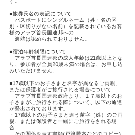
す。
■旅券氏名の表記について
パスポートにシングルネーム（姓・名の区
別・区切りがない名前）を記載されているお客
様のアラブ首長国連邦への
渡航は認められておりません。
■宿泊年齢制限について
アラブ首長国連邦の成人年齢は21歳以上とな
り、参加者が全員20歳未満の場合は、お申し込
みいただけません。
■17歳以下のお子さまと名字が異なるご両親、
または保護者がご旅行される場合について
アラブ首長国連邦政府より、１７歳以下のお
子さまがご旅行される際について、以下の通達
が発出されております。
・17歳以下のお子さまと違う苗字（姓）のご両
親、または保護者と一緒にご旅行をされる場
合、
その関係を表す書類(戸籍謄本などのコピー)