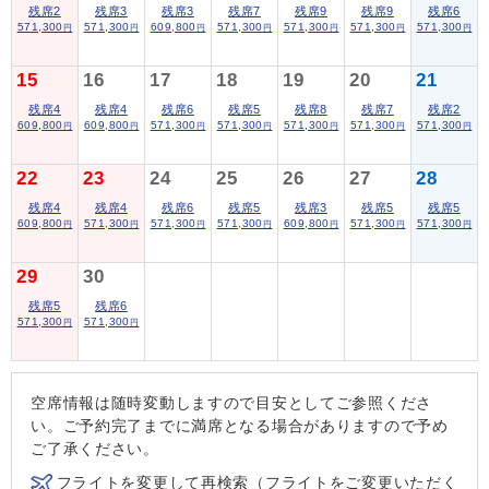
残席2
残席3
残席3
残席7
残席9
残席9
残席6
571,300
571,300
609,800
571,300
571,300
571,300
571,300
円
円
円
円
円
円
円
15
16
17
18
19
20
21
残席4
残席4
残席6
残席5
残席8
残席7
残席2
609,800
609,800
571,300
571,300
571,300
571,300
571,300
円
円
円
円
円
円
円
22
23
24
25
26
27
28
残席4
残席4
残席6
残席5
残席3
残席5
残席5
609,800
571,300
571,300
571,300
609,800
571,300
571,300
円
円
円
円
円
円
円
29
30
残席5
残席6
571,300
571,300
円
円
空席情報は随時変動しますので目安としてご参照くださ
い。ご予約完了までに満席となる場合がありますので予め
ご了承ください。
フライトを変更して再検索（フライトをご変更いただく