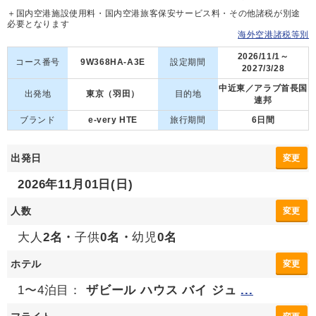
＋国内空港施設使用料・国内空港旅客保安サービス料・その他諸税が別途
必要となります
海外空港諸税等別
2026/11/1～
コース番号
9W368HA-A3E
設定期間
2027/3/28
中近東／アラブ首長国
出発地
東京（羽田）
目的地
連邦
ブランド
e-very HTE
旅行期間
6日間
出発日
変更
2026年11月01日(日)
人数
変更
大人
2名・
子供
0名・
幼児
0名
ホテル
変更
1〜4泊目：
ザビール ハウス バイ ジュ
...