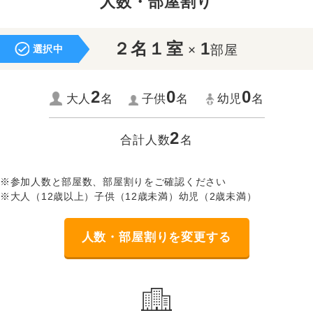
人数・部屋割り
２名１室
1
×
部屋
選択中
2
0
0
大人
名
子供
名
幼児
名
2
合計人数
名
※参加人数と部屋数、部屋割りをご確認ください
※大人（12歳以上）子供（12歳未満）幼児（2歳未満）
人数・部屋割りを変更する