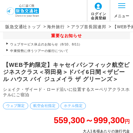
ログイン
メニュー
会員登録
>
>
>
阪急交通社トップ
海外旅行
アラブ首長国連邦
【WEB
重要なお知らせ
ウェブサービス休止のお知らせ（8/10、8/11）
中東情勢に伴うツアーの催行について
【WEB予約限定】キャセイパシフィック航空ビ
ジネスクラス＜羽田発＞ドバイ6日間＜ザビー
ル ハウス バイ ジュメイラ ザ グリーンズ＞
シェイク・ザイード・ロード沿いに位置するスーペリアクラスホ
テルにご宿泊
ウェブ限定
航空会社指定
ホテル指定
559,300～999,300
円
大人1名様あたりの旅行代金