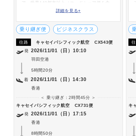
ア。世界140都市以上（コードシェア便を含
む）を結ぶ大きなネットワークを持っていま
詳細を見る+
す。また、数々のエアライン賞を受賞してお
り、サービス面も高い評価を受けています。
乗り継ぎ便
ビジネスクラス
往路
キャセイパシフィック航空
CX543便
往
2026/11/01（日）10:10
発
羽田空港
5時間20分
2026/11/01（日）14:30
着
香港
＜ 乗り継ぎ：2時間45分 ＞
キャセイパシフィック航空
CX731便
キ
2026/11/01（日）17:15
発
香港
8時間50分