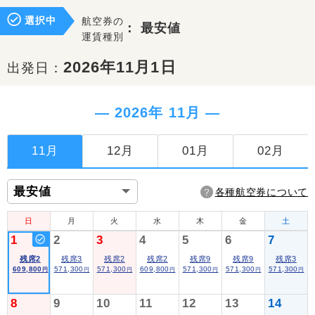
選択中
航空券の
：
最安値
運賃種別
2026年11月1日
出発日：
― 2026年 11月 ―
11月
12月
01月
02月
各種航空券について
日
月
火
水
木
金
土
1
2
3
4
5
6
7
残席2
残席3
残席2
残席2
残席9
残席9
残席3
609,800
571,300
571,300
609,800
571,300
571,300
571,300
円
円
円
円
円
円
円
8
9
10
11
12
13
14