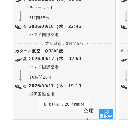
チューリッヒ
6時間35分
2026/09/16（水）23:45
着
ハマド国際空港
＜ 乗り継ぎ：3時間5分 ＞
カタール航空
QR806便
キ
2026/09/17（木）02:50
発
ハマド国際空港
10時間20分
2026/09/17（木）19:10
着
成田国際空港
所要時間：20時間0分
空席
選択中
○