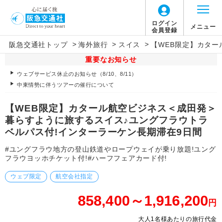
ログイン
メニュー
会員登録
>
>
>
阪急交通社トップ
海外旅行
スイス
【WEB限定】カター
重要なお知らせ
ウェブサービス休止のお知らせ（8/10、8/11）
中東情勢に伴うツアーの催行について
【WEB限定】カタール航空ビジネス＜成田発＞
暮らすように旅するスイス♪ユングフラウトラ
ベルパス付!インターラーケン長期滞在9日間
#ユングフラウ地方の登山鉄道やロープウェイが乗り放題!ユング
フラウヨッホチケット付!#ハーフフェアカード付!
ウェブ限定
航空会社指定
858,400～1,916,200
円
大人1名様あたりの旅行代金