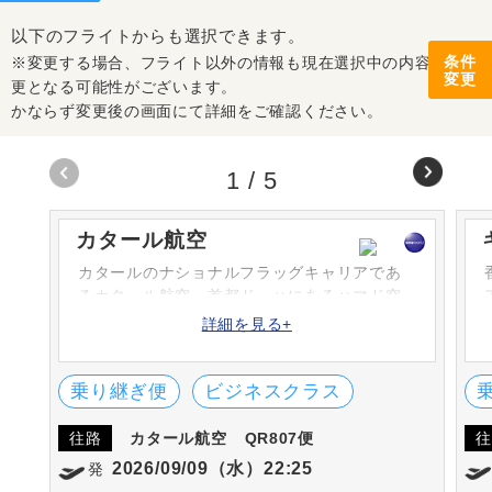
以下のフライトからも選択できます。
条件
※変更する場合、フライト以外の情報も現在選択中の内容から変
変更
更となる可能性がございます。
かならず変更後の画面にて詳細をご確認ください。
1
/
5
カタール航空
カタールのナショナルフラッグキャリアであ
るカタール航空。首都ドーハにあるハマド空
港を本拠地とし、コードシェアも含め150以上
詳細を見る+
の都市へ運航を行っている。機内サービスの
評価は国際的にも高く、数々の賞を受賞して
いる。
乗り継ぎ便
ビジネスクラス
往路
カタール航空
QR807便
往
2026/09/09（水）22:25
発