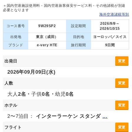
＋国内空港施設使用料・国内空港旅客保安サービス料・その他諸税が別途
必要となります
海外空港諸税等別
2026/9/9～
コース番号
9W29SP2
設定期間
2026/10/15
出発地
東京（成田）
目的地
ヨーロッパ／スイス
ブランド
e-very HTE
旅行期間
9日間
出発日
変更
2026年09月09日(水)
人数
変更
大人
2名・
子供
0名・
幼児
0名
ホテル
変更
2〜7泊目：
インターラーケン スタンダ
...
フライト
変更