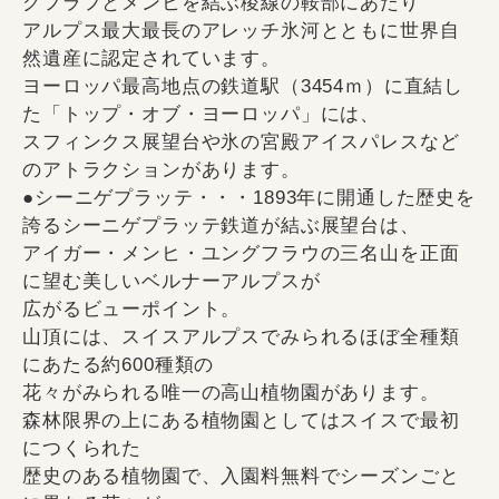
グフラフとメンヒを結ぶ稜線の鞍部にあたり
アルプス最大最長のアレッチ氷河とともに世界自
然遺産に認定されています。
ヨーロッパ最高地点の鉄道駅（3454ｍ）に直結し
た「トップ・オブ・ヨーロッパ」には、
スフィンクス展望台や氷の宮殿アイスパレスなど
のアトラクションがあります。
●シーニゲプラッテ・・・1893年に開通した歴史を
誇るシーニゲプラッテ鉄道が結ぶ展望台は、
アイガー・メンヒ・ユングフラウの三名山を正面
に望む美しいベルナーアルプスが
広がるビューポイント。
山頂には、スイスアルプスでみられるほぼ全種類
にあたる約600種類の
花々がみられる唯一の高山植物園があります。
森林限界の上にある植物園としてはスイスで最初
につくられた
歴史のある植物園で、入園料無料でシーズンごと