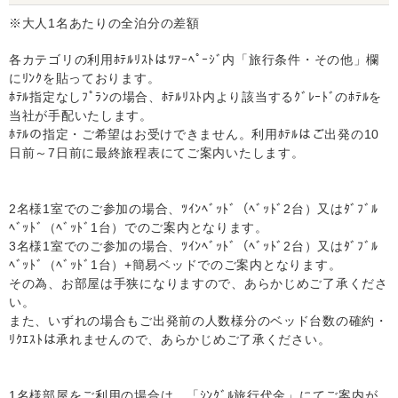
※大人1名あたりの全泊分の差額
各カテゴリの利用ﾎﾃﾙﾘｽﾄはﾂｱｰﾍﾟｰｼﾞ内「旅行条件・その他」欄
にﾘﾝｸを貼っております。
ﾎﾃﾙ指定なしﾌﾟﾗﾝの場合、ﾎﾃﾙﾘｽﾄ内より該当するｸﾞﾚｰﾄﾞのﾎﾃﾙを
当社が手配いたします。
ﾎﾃﾙの指定・ご希望はお受けできません。利用ﾎﾃﾙはご出発の10
日前～7日前に最終旅程表にてご案内いたします。
2名様1室でのご参加の場合、ﾂｲﾝﾍﾞｯﾄﾞ（ﾍﾞｯﾄﾞ2台）又はﾀﾞﾌﾞﾙ
ﾍﾞｯﾄﾞ（ﾍﾞｯﾄﾞ1台）でのご案内となります。
3名様1室でのご参加の場合、ﾂｲﾝﾍﾞｯﾄﾞ（ﾍﾞｯﾄﾞ2台）又はﾀﾞﾌﾞﾙ
ﾍﾞｯﾄﾞ（ﾍﾞｯﾄﾞ1台）+簡易ベッドでのご案内となります。
その為、お部屋は手狭になりますので、あらかじめご了承くださ
い。
また、いずれの場合もご出発前の人数様分のベッド台数の確約・
ﾘｸｴｽﾄは承れませんので、あらかじめご了承ください。
1名様部屋をご利用の場合は、「ｼﾝｸﾞﾙ旅行代金」にてご案内が