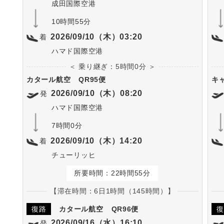
成田国際空港
10時間55分
2026/09/10（木）03:20
着
ハマド国際空港
＜ 乗り継ぎ：5時間0分 ＞
カタール航空
QR95便
キ
2026/09/10（木）08:20
発
ハマド国際空港
7時間0分
2026/09/10（木）14:20
着
チューリッヒ
所要時間：22時間55分
【滞在時間：6日1時間（145時間）】
復路
カタール航空
QR96便
復
2026/09/16（水）16:10
発