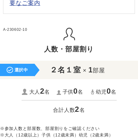
要なご案内
A-230602-10
人数・部屋割り
２名１室
1
×
部屋
選択中
2
0
0
大人
名
子供
名
幼児
名
2
合計人数
名
※参加人数と部屋数、部屋割りをご確認ください
※大人（12歳以上）子供（12歳未満）幼児（2歳未満）