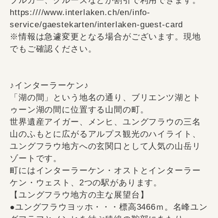
ブルカー、クルーズなどが割引で利用できます。
https:////www.interlaken.ch/en/info-
service/gaestekarten/interlaken-guest-card
※情報は急遽変更となる場合がございます。現地
でもご確認ください。
♪インターラーケン♪
「湖の間」という地名の通り、ブリエンツ湖とト
ゥーン湖の間に位置する山間の町。
世界遺産アイガー、メンヒ、ユングフラウの三名
山のふもとに広がるアルプス観光のハイライト、
ユングフラウ地方への玄関口として人気の山岳リ
ゾートです。
町にはインターラーケン・オストとインターラー
ケン・ウェスト、2つの駅があります。
【ユングフラウ地方の主な展望台】
●ユングフラウヨッホ・・・標高3466ｍ。名峰ユン