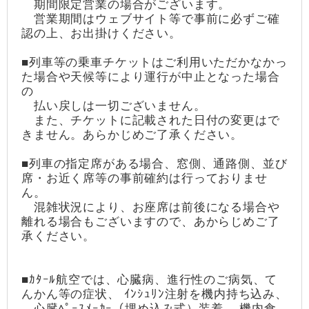
期間限定営業の場合がございます。
営業期間はウェブサイト等で事前に必ずご確
認の上、お出掛けください。
■列車等の乗車チケットはご利用いただかなかっ
た場合や天候等により運行が中止となった場合
の
払い戻しは一切ございません。
また、チケットに記載された日付の変更はで
きません。あらかじめご了承ください。
■列車の指定席がある場合、窓側、通路側、並び
席・お近く席等の事前確約は行っておりませ
ん。
混雑状況により、お座席は前後になる場合や
離れる場合もございますので、あからじめご了
承ください。
■ｶﾀｰﾙ航空では、心臓病、進行性のご病気、て
んかん等の症状、 ｲﾝｼｭﾘﾝ注射を機内持ち込み、
心臓ﾍﾟｰｽﾒｰｶｰ（埋め込み式）装着 、機内食