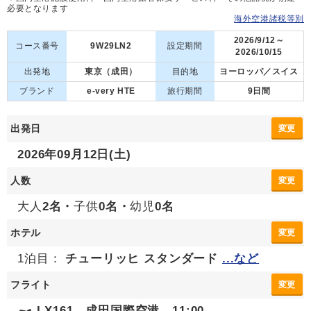
必要となります
海外空港諸税等別
2026/9/12～
コース番号
9W29LN2
設定期間
2026/10/15
出発地
東京（成田）
目的地
ヨーロッパ／スイス
ブランド
e-very HTE
旅行期間
9日間
出発日
変更
2026年09月12日(土)
人数
変更
大人
2名・
子供
0名・
幼児
0名
ホテル
変更
1泊目：
チューリッヒ スタンダード
...など
フライト
変更
LX161 成田国際空港 11:00