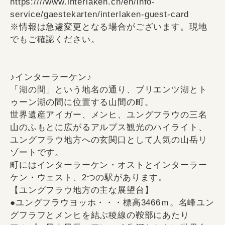
https:////www.interlaken.ch/en/info-
service/gaestekarten/interlaken-guest-card
※情報は急遽変更となる場合がございます。現地
でもご確認ください。
♪インターラーケン♪
「湖の間」という地名の通り、ブリエンツ湖とト
ゥーン湖の間に位置する山間の町。
世界遺産アイガー、メンヒ、ユングフラウの三名
山のふもとに広がるアルプス観光のハイライト、
ユングフラウ地方への玄関口として人気の山岳リ
ゾートです。
町にはインターラーケン・オストとインターラー
ケン・ウェスト、2つの駅があります。
【ユングフラウ地方の主な展望台】
●ユングフラウヨッホ・・・標高3466ｍ。名峰ユン
グフラフとメンヒを結ぶ稜線の鞍部にあたり