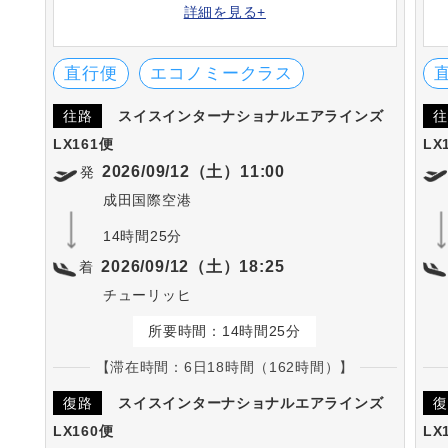
国に路線網を持つ、スイスを代表する航空会
詳細を見る+
社・スイスインターナショナルエアライン
ズ。スターアライアンスに加盟しており、ル
フトハンザグループのひとつでもあります。
直行便
エコノミークラス
往路
スイスインターナショナルエアラインズ
往
LX161便
LX
2026/09/12（土）11:00
発
成田国際空港
14時間25分
2026/09/12（土）18:25
着
チューリッヒ
所要時間：14時間25分
【滞在時間：6日18時間（162時間）】
復路
スイスインターナショナルエアラインズ
復
LX160便
LX