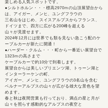
楽しめる人気スポットです。
●シルトホルン・・・標高2970ｍの山頂展望台から
は、アイガー、メンヒ、ユングフラウの
三名山をはじめ、スイスアルプスからフランス、
ドイツまで、四方に広がる200峰を超える
山々が見渡せます。
2024年12月には世界でも類を見ない急こう配のケ
ーブルカーが新たに開通！
●ハーダー・クルム・・・町から一番近い展望台で
1323ｍの高さまで
ケーブルカーで約10分で到着します。
展望台からは美しいブリエンツ湖、トゥーン湖と
インターラーケンの町、
アイガー、メンヒ、ユングフラウの3名山を含む
ベルナーアルプスの山々が広がる雄大な景色を望
めます。
春と秋は夜間営業も行っており、満点の星と月が
山々を照らす感動的なアルプスの夜空と