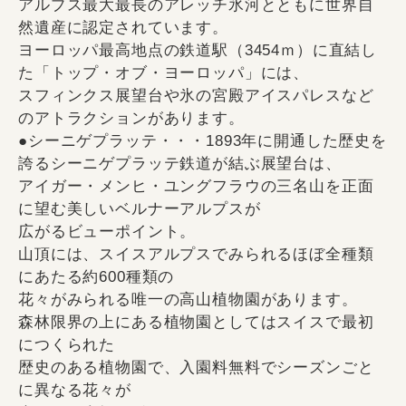
アルプス最大最長のアレッチ氷河とともに世界自
然遺産に認定されています。
ヨーロッパ最高地点の鉄道駅（3454ｍ）に直結し
た「トップ・オブ・ヨーロッパ」には、
スフィンクス展望台や氷の宮殿アイスパレスなど
のアトラクションがあります。
●シーニゲプラッテ・・・1893年に開通した歴史を
誇るシーニゲプラッテ鉄道が結ぶ展望台は、
アイガー・メンヒ・ユングフラウの三名山を正面
に望む美しいベルナーアルプスが
広がるビューポイント。
山頂には、スイスアルプスでみられるほぼ全種類
にあたる約600種類の
花々がみられる唯一の高山植物園があります。
森林限界の上にある植物園としてはスイスで最初
につくられた
歴史のある植物園で、入園料無料でシーズンごと
に異なる花々が