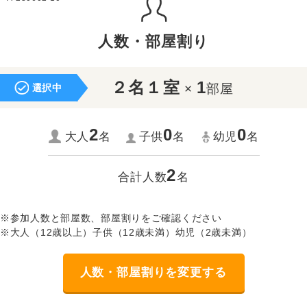
人数・部屋割り
２名１室
1
×
部屋
選択中
2
0
0
大人
名
子供
名
幼児
名
2
合計人数
名
※参加人数と部屋数、部屋割りをご確認ください
※大人（12歳以上）子供（12歳未満）幼児（2歳未満）
人数・部屋割りを変更する