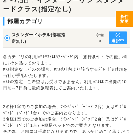
2〜7
インターラーケン スタンダ
泊目：
ードクラス(指定なし)
条件
部屋カテゴリ
変更
スタンダードホテル(部屋指
空室
選択中
○
定無し)
各カテゴリの利用ﾎﾃﾙﾘｽﾄはﾂｱｰﾍﾟｰｼﾞ内「旅行条件・その他」欄
にﾘﾝｸを貼っております。
ﾎﾃﾙ指定なしﾌﾟﾗﾝの場合、ﾎﾃﾙﾘｽﾄ内より該当するｸﾞﾚｰﾄﾞのﾎﾃﾙを
当社が手配いたします。
ﾎﾃﾙの指定・ご希望はお受けできません。利用ﾎﾃﾙはご出発の10
日前～7日前に最終旅程表にてご案内いたします。
2名様1室でのご参加の場合、ﾂｲﾝﾍﾞｯﾄﾞ（ﾍﾞｯﾄﾞ2台）又はﾀﾞﾌﾞﾙ
ﾍﾞｯﾄﾞ（ﾍﾞｯﾄﾞ1台）でのご案内となります。
3名様1室でのご参加の場合、ﾂｲﾝﾍﾞｯﾄﾞ（ﾍﾞｯﾄﾞ2台）又はﾀﾞﾌﾞﾙ
ﾍﾞｯﾄﾞ（ﾍﾞｯﾄﾞ1台）+簡易ベッドでのご案内となります。
その為、お部屋は手狭になりますので、あらかじめご了承くださ