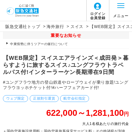
ログイン
メニュー
会員登録
>
>
>
阪急交通社トップ
海外旅行
スイス
【WEB限定】スイス
重要なお知らせ
中東情勢に伴うツアーの催行について
【WEB限定】スイスエアラインズ＜成田発＞暮
らすように旅するスイス♪ユングフラウトラベ
ルパス付!インターラーケン長期滞在9日間
#ユングフラウ地方の登山鉄道やロープウェイが乗り放題!ユング
フラウヨッホチケット付!#ハーフフェアカード付!
ウェブ限定
正規割引運賃
航空会社指定
622,000～1,281,100
円
大人1名様あたりの旅行代金
＋国内空港施設使用料・国内空港旅客保安サービス料・その他諸税が別途