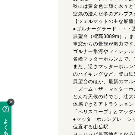
秋には黄金色に輝く木々と
空気の澄んだ冬のアルプス
【ツェルマットの主な展望
●ゴルナーグラード・・・
展望台（標高3089m）
車窓からの景観が魅力です
ゴルナー氷河やフィンデル
名峰マッターホルンまで、ア
また、逆さマッターホルン
のハイキングなど、登山鉄
展望台のほか、最新のマル
「ズーム・ザ・マッターホルン Z
どんな天候の時でも、壮大
体感できるアトラクション
「ペリスコープ」とマッタ
●マッターホルングレーシ
位置する山岳駅。
ヨーロッパ最高地点となる