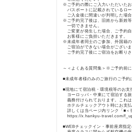
※ご予約の際にご入力いただいた
パスポートに記載されているロー
ご入金後に間違いが判明した場合
※ご予約完了後は、旧姓から新姓
一切できません。
ご変更が発生した場合、ご予約自
お客様にご負担いただきます。
※未成年者同士のご参加、外国籍の
ご宿泊ができない場合がございま
ご予約完了後にご宿泊をお断りさ
～＜よくある質問集＞※ご予約前
■未成年者様のみのご旅行のご予約
■現地にて宿泊税・環境税等のお支
ヨーロッパ・中東にて宿泊する旅
義務付けられております。これは
ホテルチェックアウト時にお支払
詳しくは当ページ内リンク「■＜
https://x.hankyu-travel.com/f_up
■WEBチェックイン・事前座席指
座席クラスに関わらず航空機の座