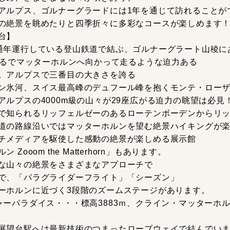
アルプス、ゴルナーグラードには1年を通じて訪れることが
の絶景を眺めたりと四季折々に多彩なコースが楽しめます
台】
通年運行している登山鉄道で結ぶ、ゴルナーグラート山稜に
。まるでマッターホルンへ向かって走るような迫力ある
。アルプスで三番目の大きさを誇る
ン氷河、スイス最高峰のデュフール峰を抱くモンテ・ロー
ルプスの4000m級の山々が29座広がる迫力の眺望は必見
で知られるリッフェルゼーのあるローテンボーデンからリ
道の路線沿いではマッターホルンを望む絶景ハイキングが
チメディアを駆使した感動の絶景が楽しめる展示館
ooom the Matterhorn」もあります。
な山々の絶景をさまざまなアプローチで
で、「パラグライダーフライト」「シーズン」
ーホルンに近づく3段階のズームステージがあります。
ャーパラダイス・・・標高3883ｍ、クライン・マッターホ
展望台駅へは最新技術のつまったロープウェイで結んでい