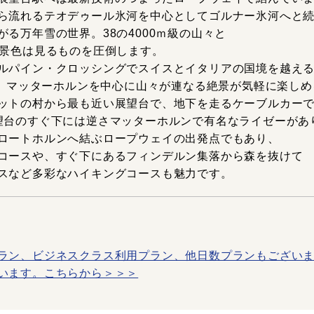
ら流れるテオデゥール氷河を中心としてゴルナー氷河へと
る万年雪の世界。38の4000ｍ級の山々と
な景色は見るものを圧倒します。
ルパイン・クロッシングでスイスとイタリアの国境を越え
8m、マッターホルンを中心に山々が連なる絶景が気軽に楽しめ
ットの村から最も近い展望台で、地下を走るケーブルカー
望台のすぐ下には逆さマッターホルンで有名なライゼーがあ
ロートホルンへ結ぶロープウェイの出発点でもあり、
コースや、すぐ下にあるフィンデルン集落から森を抜けて
スなど多彩なハイキングコースも魅力です。
ラン、ビジネスクラス利用プラン、他日数プランもござい
います。こちらから＞＞＞