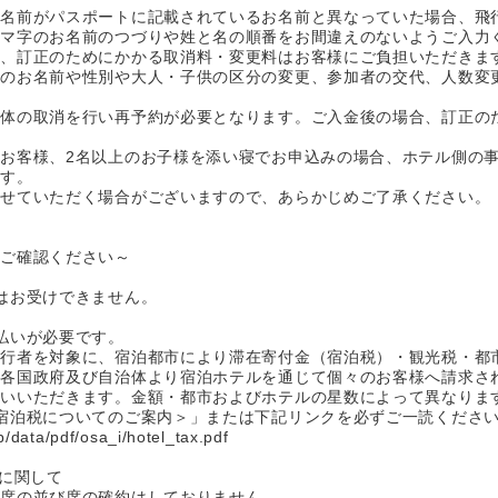
お名前がパスポートに記載されているお名前と異なっていた場合、飛
マ字のお名前のつづりや姓と名の順番をお間違えのないようご入力
、訂正のためにかかる取消料・変更料はお客様にご負担いただきま
等のお名前や性別や大人・子供の区分の変更、参加者の交代、人数変
体の取消を行い再予約が必要となります。ご入金後の場合、訂正の
お客様、2名以上のお子様を添い寝でお申込みの場合、ホテル側の
す。
せていただく場合がございますので、あらかじめご了承ください。
にご確認ください～
はお受けできません。
払いが必要です。
行者を対象に、宿泊都市により滞在寄付金（宿泊税）・観光税・都
各国政府及び自治体より宿泊ホテルを通じて個々のお客様へ請求さ
いいただきます。金額・都市およびホテルの星数によって異なりま
宿泊税についてのご案内＞」または下記リンクを必ずご一読くださ
/data/pdf/osa_i/hotel_tax.pdf
定に関して
席の並び席の確約はしておりません。