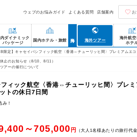
お
ウェブのお悩みガイド
よくある質問
店舗案内
海外
国内ダイナミック
海外航空
国内ホテル・旅館
海外ツアー
パッケージ
ホテ
EB限定】キャセイパシフィック航空〈香港⇔チューリッヒ間〉プレミアムエコ
止のお知らせ（8/10、8/11）
ツアーの催行について
シフィック航空〈香港⇔チューリッヒ間〉プレミ
ットの休日7日間
込み！
9,400～705,000
円
（大人1名様あたりの旅行代