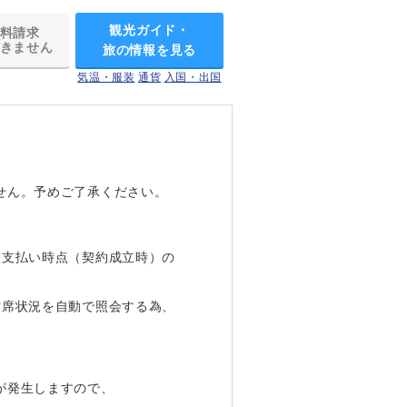
観光ガイド・
料請求
きません
旅の情報を見る
気温・服装
通貨
入国・出国
せん。予めご了承ください。
お支払い時点（契約成立時）の
空席状況を自動で照会する為、
が発生しますので、