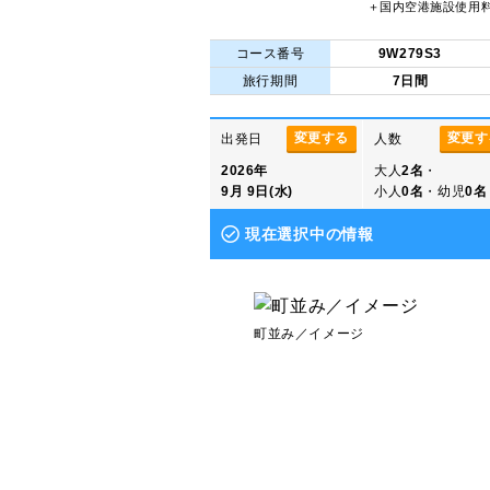
＋国内空港施設使用
コース番号
9W279S3
旅行期間
7日間
変更する
変更す
出発日
人数
2026年
大人
2名
・
9月 9日(水)
小人
0名
・幼児
0名
現在選択中の情報
町並み／イメージ