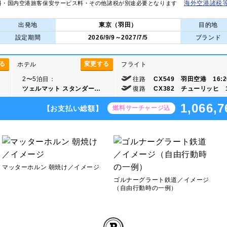
海外空港諸税
料・国内空港旅客保安サービス料・その他諸税が別途必要となります
出発地
東京（羽田）
目的地
設定期間
2026/9/9～2027/7/5
ブランド
る
変更する
ホテル
フライト
2〜5泊目：
往路
CX549 羽田空港 16:2
ツェルマット スタンダー…
復路
CX382 チューリッヒ 1
1,066,7
【お支払い総額】
燃料サーチャージ込
マッターホルン 朝焼け／イメージ
ゴルナーグラート鉄道／イメージ
（自由行動時の一例）