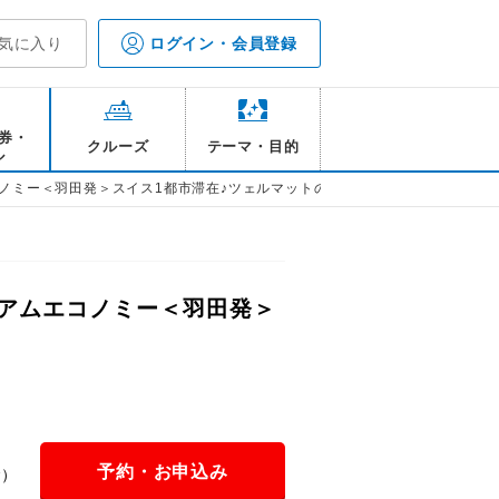
気に入り
ログイン・会員登録
券・
クルーズ
テーマ・目的
ル
ノミー＜羽田発＞スイス1都市滞在♪ツェルマットの休日7日間
アムエコノミー＜羽田発＞
予約・お申込み
金）