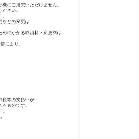
行機にご搭乗いただけません。
ください。
す。
更などの変更は
ためにかかる取消料・変更料は
事情により、
市税等の支払いが
れるものです。
す。
い。