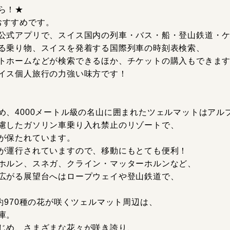
ら！★
がおすすめです。
公式アプリで、スイス国内の列車・バス・船・登山鉄道・
る乗り物、スイスを発着する国際列車の時刻表検索、
トホームなどが検索できるほか、チケットの購入もできま
イス個人旅行の力強い味方です！
め、4000メートル級の名山に囲まれたツェルマットはアル
慮したガソリン車乗り入れ禁止のリゾートで、
が保たれています。
が運行されていますので、移動にもとても便利！
ホルン、スネガ、クライン・マッターホルンなど、
広がる展望台へはロープウェイや登山鉄道で、
約970種の花が咲くツェルマット周辺は、
庫。
じめ、さまざまな花々が咲き誇り、