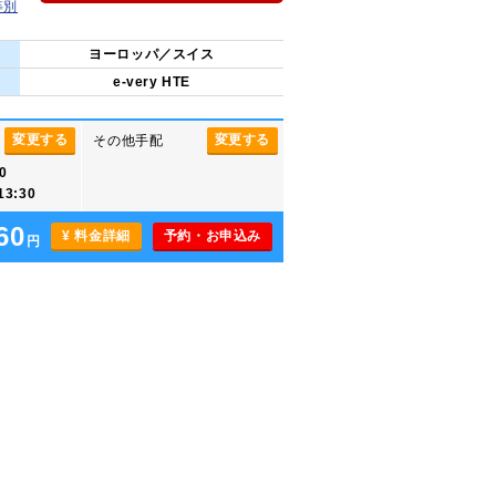
等別
ヨーロッパ／スイス
e-very HTE
変更する
変更する
その他手配
0
3:30
60
¥ 料金詳細
予約・お申込み
円