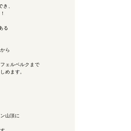
でき、
！！
ある
ザから
！
ッフェルベルクまで
楽しめます。
ルン山頂に
ます。