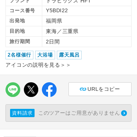
ブランド
トラピックス HFT
Y5BDI22
コース番号
利用航空会社が指定なので、ご出発の計
航空会社指定
画にとても便利です。
出発地
福岡県
目的地
東海／三重県
ご紹介するホテルを指定したコースで
ホテル指定
す。
旅行期間
2日間
おひとり様バ
おひとり様でバス席を2席利⽤できま
2名様催行
大浴場
露天風呂
ス2席利用
す。
アイコンの説明を見る＞＞
URLをコピー
このツアーはご用意がありません
資料請求