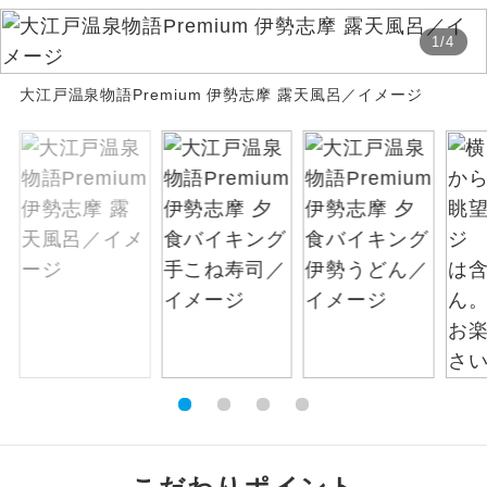
絶景
1
/
4
絶景スポットに立ち寄るコースです。
大江戸温泉物語Premium 伊勢志摩 露天風呂／イメージ
温泉
温泉地にも宿泊するコースです。
ご宿泊ホテルに露天風呂が付いていま
露天風呂
す。
大浴場
ご宿泊ホテルに大浴場が付いています。
全てのお食事が付いていますので、お食
全食事付き
事の心配はいりません。（機内食を除
く）
お部屋にてゆっくりとお召し上がりいた
お部屋食
だけます。
トラベルイヤ
周りの音を気にせず、ガイドさんの説明
ホン
をじっくり聞くことができます。