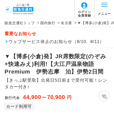
ログイン
メニュー
会員登録
>
>
>
阪急交通社トップ
国内旅行
名古屋
▼【博多(小倉)発】J
アイコン
説明
重要なお知らせ
往路出発空港（駅）から復路到着空港
ウェブサービス休止のお知らせ（8/10、8/11）
添乗員同行
（駅）まで同行します。
▼【博多(小倉)発】JR席数限定(のぞみ
現地添乗員同
現地到着空港（駅）から最終日出発空港
行
（駅）まで添乗員が同行します。
+快速みえ)利用!【大江戸温泉物語
Premium 伊勢志摩 泊】伊勢2日間
バスガイド乗
バスガイドが乗務し、車内での観光案内
務
【きっぷ駅受取】出発日5日前まで受付可能！レン
があります。
タカー付き♪
新コース
初登場のコースです。
44,900～70,900
円
旅行代金
ユネスコに登録されている文化遺産や自
カード利用可
世界遺産
然遺産を訪ねるコースです。