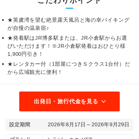
こだわりポイント
1名様から出発可能な個人型プランで
1名様催行
す。
★英虞湾を望む絶景露天風呂と海の幸バイキング
が自慢の温泉宿♪
2名様から出発可能な個人型プランで
2名様催行
す。
★発着駅はJR博多駅または、JR小倉駅からお選
びいただけます！※JR小倉駅発着はおひとり様
おひとり様参
おひとり様限定でご参加いただけるコー
1,900円引き！
加限定
スです。
★レンタカー付（1部屋につきＳクラス1台付）だ
から広域観光に便利！
1名様1室同代
1名様1室利用でも追加料金がかからない
金
コースです。
ご夫婦限定でご参加いただけるコースで
ご夫婦限定
す。
出発日・旅行代金を見る
女性限定でご参加いただけるコースで
女性限定
す。
2026年8月17日～2026年9月29日
設定期間
ご参加にあたり年齢に制限があるコース
年齢制限あり
です。