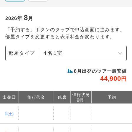
8
2026
年
月
「予約する」ボタンのタップで申込画面に進みます。
部屋タイプを変更すると表示料金が変わります。
部屋タイプ
8
月出発のツアー最安値
44,900
円
催行状況
出発日
旅行代金
残席
予約
割引
1
(土)