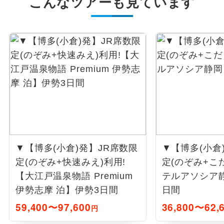
こんなツアーも見ています
▼【博多(小倉)発】JR席数限
▼【博多(小倉
定(のぞみ+快速みえ)利用!
定(のぞみ+こ
【大江戸温泉物語 Premium
テルアソシア静
伊勢志摩 泊】伊勢3日間
日間
59,400〜97,600
36,800〜62,
円