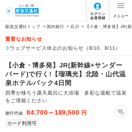
ログイン
メニュー
会員登録
>
>
>
阪急交通社トップ
国内旅行
石川
【小倉・博多発】JR(
アイコン
説明
重要なお知らせ
往路出発空港（駅）から復路到着空港
ウェブサービス休止のお知らせ（8/10、8/11）
添乗員同行
（駅）まで同行します。
【小倉・博多発】JR(新幹線+サンダー
現地添乗員同
現地到着空港（駅）から最終日出発空港
行
（駅）まで添乗員が同行します。
バード)で行く!【瑠璃光】北陸・山代温
泉ホテルパック4日間
バスガイド乗
バスガイドが乗務し、車内での観光案内
務
四季が移ろう露天風呂に大浴場 多彩な湯船で温泉
があります。
をご堪能ください
新コース
初登場のコースです。
84,700～189,500
円
旅行代金
ユネスコに登録されている文化遺産や自
カード利用可
世界遺産
然遺産を訪ねるコースです。