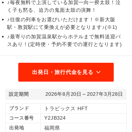
♪毎夜無料で上演している加賀一向一揆太鼓！泣
1名様から出発可能な個人型プランで
く子も黙る、迫力の鬼面太鼓の演舞！
1名様催行
す。
♪往復の列車をお選びいただけます！※新大阪
駅・敦賀駅にて乗換えが必要となります♪(※1)
2名様から出発可能な個人型プランで
2名様催行
す。
♪最寄りの加賀温泉駅からホテルまで無料送迎バ
スあり！(定時便・予約不要での運行となります)
おひとり様参
おひとり様限定でご参加いただけるコー
加限定
スです。
1名様1室同代
1名様1室利用でも追加料金がかからない
出発日・旅行代金を見る
金
コースです。
ご夫婦限定でご参加いただけるコースで
ご夫婦限定
2026年8月20日～2027年3月28日
設定期間
す。
女性限定でご参加いただけるコースで
ブランド
トラピックス HFT
女性限定
す。
Y2JB324
コース番号
ご参加にあたり年齢に制限があるコース
出発地
福岡県
年齢制限あり
です。