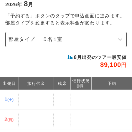
8
2026
年
月
「予約する」ボタンのタップで申込画面に進みます。
部屋タイプを変更すると表示料金が変わります。
部屋タイプ
8
月出発のツアー最安値
89,100
円
催行状況
出発日
旅行代金
残席
予約
割引
1
(土)
2
(日)