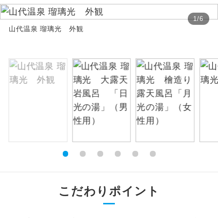
絶景
1
/
6
絶景スポットに立ち寄るコースです。
山代温泉 瑠璃光 外観
温泉
温泉地にも宿泊するコースです。
ご宿泊ホテルに露天風呂が付いていま
露天風呂
す。
大浴場
ご宿泊ホテルに大浴場が付いています。
全てのお食事が付いていますので、お食
全食事付き
事の心配はいりません。（機内食を除
く）
お部屋にてゆっくりとお召し上がりいた
お部屋食
だけます。
こだわりポイント
トラベルイヤ
周りの音を気にせず、ガイドさんの説明
ホン
をじっくり聞くことができます。