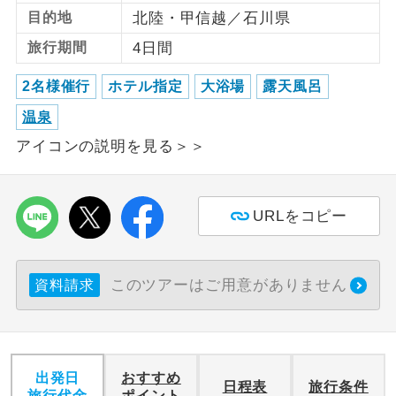
目的地
北陸・甲信越／石川県
利用航空会社が指定なので、ご出発の計
航空会社指定
旅行期間
4日間
画にとても便利です。
2名様催行
ホテル指定
大浴場
露天風呂
ご紹介するホテルを指定したコースで
ホテル指定
す。
温泉
アイコンの説明を見る＞＞
おひとり様バ
おひとり様でバス席を2席利⽤できま
ス2席利用
す。
URLをコピー
このツアーはご用意がありません
資料請求
出発日
おすすめ
日程表
旅行条件
旅行代金
ポイント