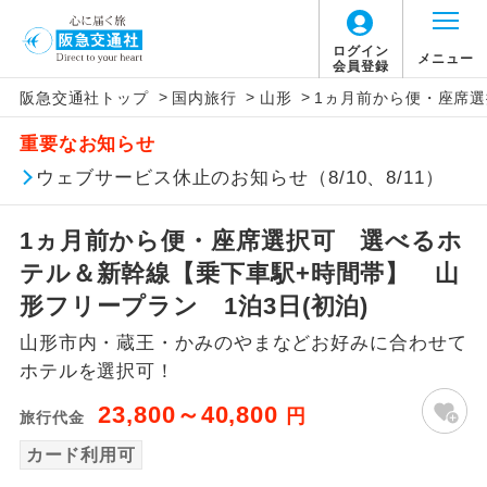
ログイン
メニュー
会員登録
>
>
>
阪急交通社トップ
国内旅行
山形
1ヵ月前から便・座席選
アイコン
説明
重要なお知らせ
往路出発空港（駅）から復路到着空港
ウェブサービス休止のお知らせ（8/10、8/11）
添乗員同行
（駅）まで同行します。
1ヵ月前から便・座席選択可 選べるホ
現地添乗員同
現地到着空港（駅）から最終日出発空港
行
（駅）まで添乗員が同行します。
テル＆新幹線【乗下車駅+時間帯】 山
形フリープラン 1泊3日(初泊)
バスガイド乗
バスガイドが乗務し、車内での観光案内
務
山形市内・蔵王・かみのやまなどお好みに合わせて
があります。
ホテルを選択可！
新コース
初登場のコースです。
23,800～40,800
円
旅行代金
ユネスコに登録されている文化遺産や自
カード利用可
世界遺産
然遺産を訪ねるコースです。