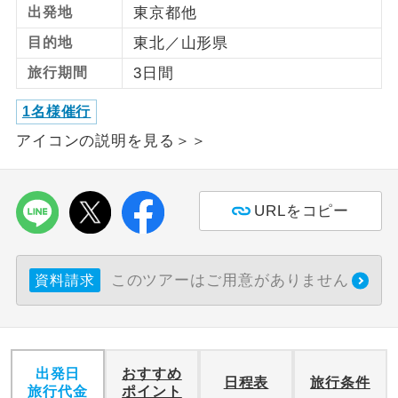
出発地
東京都他
利用航空会社が指定なので、ご出発の計
目的地
東北／山形県
航空会社指定
画にとても便利です。
旅行期間
3日間
ご紹介するホテルを指定したコースで
ホテル指定
1名様催行
す。
アイコンの説明を見る＞＞
おひとり様バ
おひとり様でバス席を2席利⽤できま
ス2席利用
す。
URLをコピー
このツアーはご用意がありません
資料請求
出発日
おすすめ
日程表
旅行条件
旅行代金
ポイント