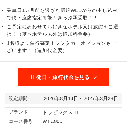
1名様から出発可能な個人型プランで
乗車日1ヵ月前を過ぎた新規WEBからの申し込み
1名様催行
す。
で便・座席指定可能！きっぷ駅受取！！
ご予定にあわせてお好きなホテル又は旅館をご選
2名様から出発可能な個人型プランで
2名様催行
す。
択！（基本ホテル以外は追加料金要）
1名様より催行確定！レンタカーオプションもご
おひとり様参
おひとり様限定でご参加いただけるコー
加限定
ざいます！（追加代金要）
スです。
1名様1室同代
1名様1室利用でも追加料金がかからない
金
コースです。
出発日・旅行代金を見る
ご夫婦限定でご参加いただけるコースで
ご夫婦限定
す。
2026年8月14日～2027年3月29日
設定期間
女性限定でご参加いただけるコースで
女性限定
す。
ブランド
トラピックス ITT
WTC900I
ご参加にあたり年齢に制限があるコース
コース番号
年齢制限あり
です。