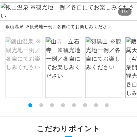
絶景
1
/
8
絶景スポットに立ち寄るコースです。
銀山温泉 ※観光地一例／各自にてお楽しみください
温泉
温泉地にも宿泊するコースです。
ご宿泊ホテルに露天風呂が付いていま
露天風呂
す。
大浴場
ご宿泊ホテルに大浴場が付いています。
全てのお食事が付いていますので、お食
全食事付き
事の心配はいりません。（機内食を除
く）
お部屋にてゆっくりとお召し上がりいた
お部屋食
だけます。
トラベルイヤ
周りの音を気にせず、ガイドさんの説明
こだわりポイント
ホン
をじっくり聞くことができます。