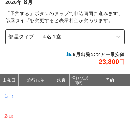
8
2026
年
月
「予約する」ボタンのタップで申込画面に進みます。
部屋タイプを変更すると表示料金が変わります。
部屋タイプ
8
月出発のツアー最安値
23,800
円
催行状況
出発日
旅行代金
残席
予約
割引
1
(土)
2
(日)