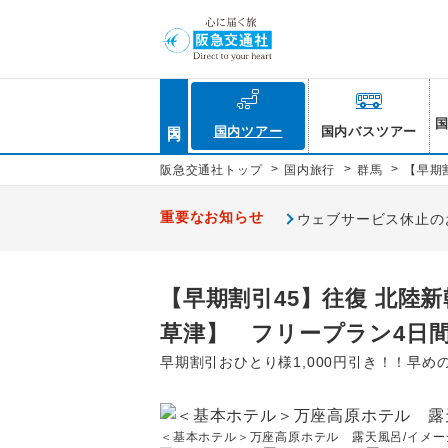
国内
国内ツアー
国内バスツアー
>
>
>
阪急交通社トップ
国内旅行
群馬
【早期
重要なお知らせ
ウェブサービス休止のお知
【早期割引45】往復 北陸
草津】 フリープラン4日
早期割引おひとり様1,000円引き！！早
＜基本ホテル＞万座高原ホテル 露天風呂/イメー