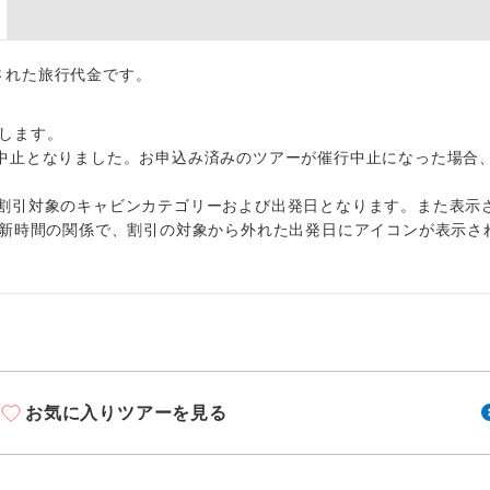
周りの音を気にせず、ガイドさんの説明をじっ
イヤホン
ができます。
出された旅行代金です。
1名様から出発可能な個人型プランです。
催行
2名様から出発可能な個人型プランです。
催行
します。
中止となりました。お申込み済みのツアーが催行中止になった場合
おひとり様限定でご参加いただけるコースです
参加限定
割引対象のキャビンカテゴリーおよび出発日となります。また表示
1名様1室利用でも追加料金がかからないコース
室同代金
更新時間の関係で、割引の対象から外れた出発日にアイコンが表示さ
ご夫婦限定でご参加いただけるコースです。
限定
女性限定でご参加いただけるコースです。
限定
ご参加にあたり年齢に制限があるコースです。
限あり
お気に入りツアーを見る
利用航空会社が指定なので、ご出発の計画にと
社指定
す。