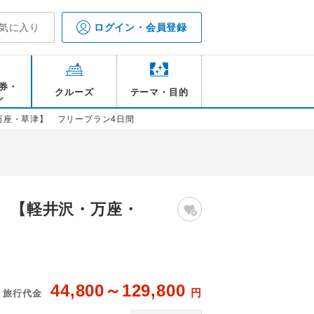
気に入り
ログイン・会員登録
券・
クルーズ
テーマ・目的
ル
万座・草津】 フリープラン4日間
ル 【軽井沢・万座・
44,800～129,800
円
旅行代金
テル 石庭露天風呂
＜