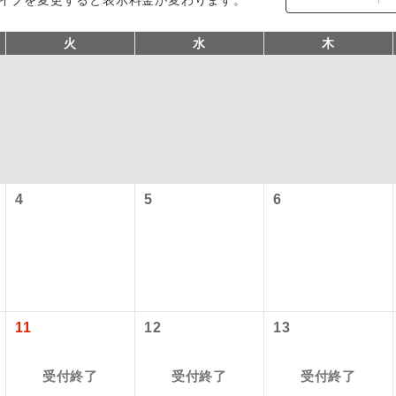
火
水
木
4
5
6
コン
説明
往路出発空港（駅）から復路到着空港（駅）ま
同行
す。
現地到着空港（駅）から最終日出発空港（駅）
11
12
13
員同行
同行します。
受付終了
受付終了
受付終了
バスガイドが乗務し、車内での観光案内があり
ド乗務