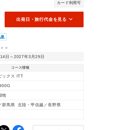
カード利用可
出発日・旅行代金を見る
温泉
＞＞
月14日～2027年3月29日
コース情報
ックス ITT
900G
都他
／群馬県 北陸・甲信越／長野県
間