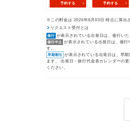
予約する
予約する
トラベル
※この料金は 2026年6月03日 時点に算
1名様
リクエスト受付とは
2名様
が表示されている出発日は、催行いた
催行
が表示されている出発日は、催行
催行中止
おひとり様
す。
が表示されている出発日は、早期
早期割引
1名様1
ます。 出発日・旅行代金表カレンダーの
ください。
ご夫婦
女性
年齢制
航空会