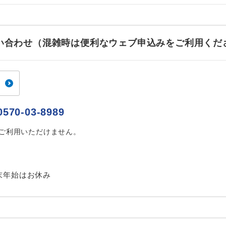
ご紹介するホテルを指定したコースです。
指定
おひとり様でバス席を2席利⽤できます。
ス2席利用
お問い合わせ（混雑時は便利なウェブ申込みをご利用くだ
0570-03-8989
はご利用いただけません。
末年始はお休み