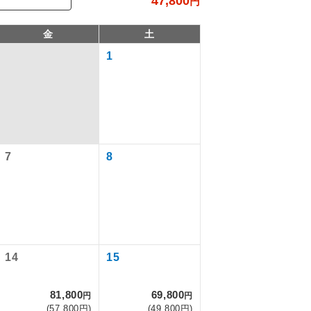
47,800
円
金
土
1
7
8
で同行しま
まで添乗員が
14
15
81,800
69,800
円
円
ます。
(57,800円)
(49,800円)