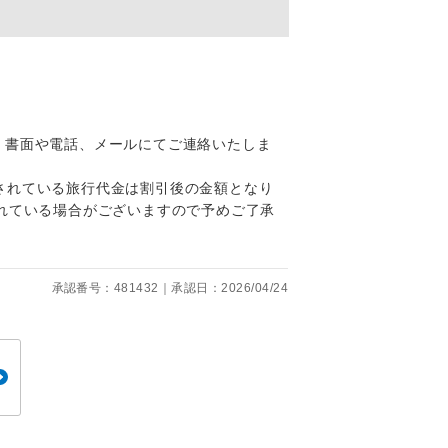
くり聞くこと
、書面や電話、メールにてご連絡いたしま
。
されている旅行代金は割引後の金額となり
です。
れている場合がございますので予めご了承
承認番号：481432｜承認日：2026/04/24
ても便利で