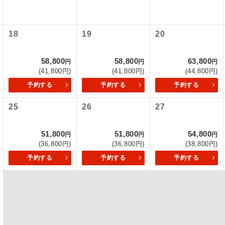
初登場のコースです。
ース
18
19
20
ユネスコに登録されている文化遺産や自然遺産
遺産
スです。
58,800
58,800
63,800
円
円
円
(41,800円)
(41,800円)
(44,800円)
絶景スポットに立ち寄るコースです。
景
予約する
予約する
予約する
温泉地にも宿泊するコースです。
泉
25
26
27
ご宿泊ホテルに露天風呂が付いています。
風呂
51,800
51,800
54,800
円
円
円
(36,800円)
(36,800円)
(38,800円)
ご宿泊ホテルに大浴場が付いています。
場
予約する
予約する
予約する
全てのお食事が付いていますので、お食事の心
付き
ん。（機内食を除く）
お部屋にてゆっくりとお召し上がりいただけま
屋食