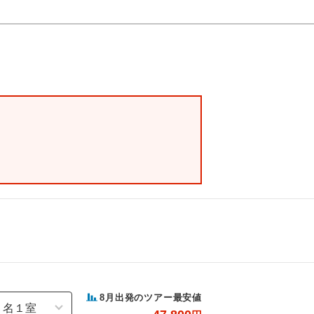
8
月出発のツアー最安値