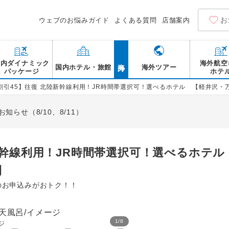
お
ウェブのお悩みガイド
よくある質問
店舗案内
海外
国内ダイナミック
海外航空
国内ホテル・旅館
海外ツアー
パッケージ
ホテ
割引45】往復 北陸新幹線利用！JR時間帯選択可！選べるホテル 【軽井沢・
らせ（8/10、8/11）
新幹線利用！JR時間帯選択可！選べるホテ
間
めのお申込みがおトク！！
1
/
8
ジ
＜基本ホテル＞万座高原ホ