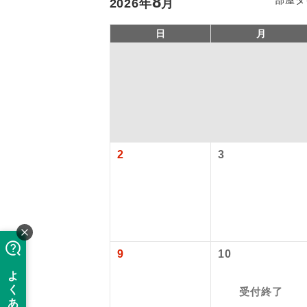
8
2026
年
月
日
月
2
3
アイ
添乗員
9
10
現地添乗
受付終了
バスガイ