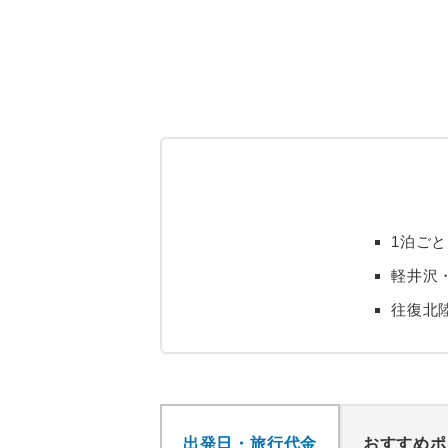
1泊ご
軽井沢
往復北
出発日・旅行代金
おすすめポ