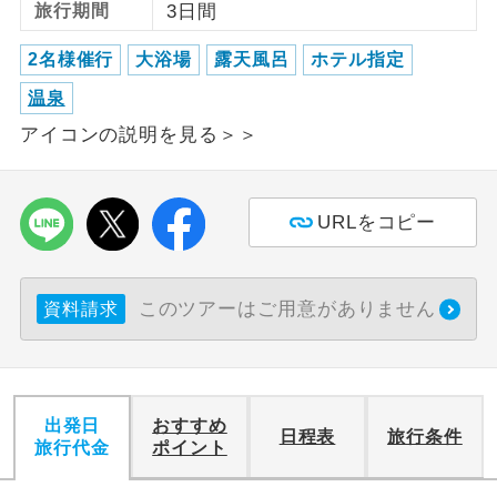
旅行期間
3日間
利用航空会社が指定なので、ご出発の計
航空会社指定
2名様催行
大浴場
露天風呂
ホテル指定
画にとても便利です。
温泉
ご紹介するホテルを指定したコースで
ホテル指定
アイコンの説明を見る＞＞
す。
おひとり様バ
おひとり様でバス席を2席利⽤できま
ス2席利用
す。
URLをコピー
このツアーはご用意がありません
資料請求
出発日
おすすめ
日程表
旅行条件
旅行代金
ポイント