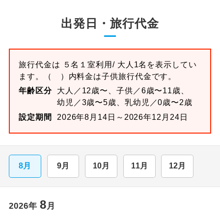
出発日・旅行代金
旅行代金は
５名１室
利用/ 大人1名を表示してい
ます。
（ ）内料金は子供旅行代金です。
年齢区分
大人／12歳〜、子供／6歳〜11歳、
幼児／3歳〜5歳、乳幼児／0歳〜2歳
設定期間
2026年8月14日～2026年12月24日
8月
9月
10月
11月
12月
8
2026
年
月