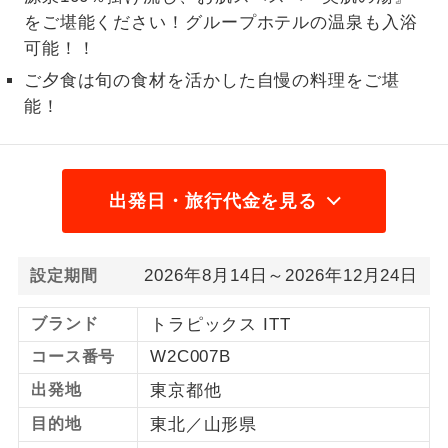
をご堪能ください！グループホテルの温泉も入浴
1名様から出発可能な個人型プランで
1名様催行
可能！！
す。
ご夕食は旬の食材を活かした自慢の料理をご堪
2名様から出発可能な個人型プランで
2名様催行
能！
す。
おひとり様参
おひとり様限定でご参加いただけるコー
加限定
スです。
出発日・旅行代金を見る
1名様1室同代
1名様1室利用でも追加料金がかからない
金
コースです。
2026年8月14日～2026年12月24日
設定期間
ご夫婦限定でご参加いただけるコースで
ご夫婦限定
す。
ブランド
トラピックス ITT
W2C007B
コース番号
女性限定でご参加いただけるコースで
女性限定
す。
出発地
東京都他
目的地
東北／山形県
ご参加にあたり年齢に制限があるコース
年齢制限あり
です。