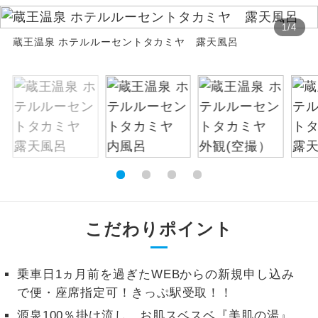
絶景
1
/
4
絶景スポットに立ち寄るコースです。
蔵王温泉 ホテルルーセントタカミヤ 露天風呂
温泉
温泉地にも宿泊するコースです。
ご宿泊ホテルに露天風呂が付いていま
露天風呂
す。
大浴場
ご宿泊ホテルに大浴場が付いています。
全てのお食事が付いていますので、お食
全食事付き
事の心配はいりません。（機内食を除
く）
こだわりポイント
お部屋にてゆっくりとお召し上がりいた
お部屋食
だけます。
乗車日1ヵ月前を過ぎたWEBからの新規申し込み
で便・座席指定可！きっぷ駅受取！！
トラベルイヤ
周りの音を気にせず、ガイドさんの説明
ホン
をじっくり聞くことができます。
源泉100％掛け流し、お肌スベスベ『美肌の湯』