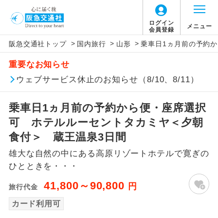
ログイン
メニュー
会員登録
>
>
>
阪急交通社トップ
国内旅行
山形
乗車日1ヵ月前の予約
アイコン
説明
重要なお知らせ
往路出発空港（駅）から復路到着空港
ウェブサービス休止のお知らせ（8/10、8/11）
添乗員同行
（駅）まで同行します。
乗車日1ヵ月前の予約から便・座席選択
現地添乗員同
現地到着空港（駅）から最終日出発空港
行
（駅）まで添乗員が同行します。
可 ホテルルーセントタカミヤ＜夕朝
食付＞ 蔵王温泉3日間
バスガイド乗
バスガイドが乗務し、車内での観光案内
務
雄大な自然の中にある高原リゾートホテルで寛ぎの
があります。
ひとときを・・・
新コース
初登場のコースです。
41,800～90,800
円
旅行代金
ユネスコに登録されている文化遺産や自
カード利用可
世界遺産
然遺産を訪ねるコースです。