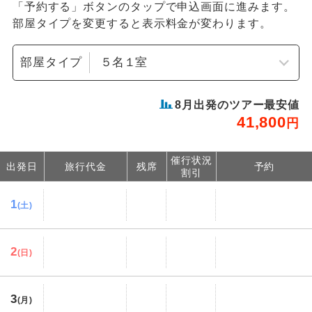
「予約する」ボタンのタップで申込画面に進みます。
部屋タイプを変更すると表示料金が変わります。
部屋タイプ
8
月出発のツアー最安値
41,800
円
催行状況
出発日
旅行代金
残席
予約
割引
1
(土)
2
(日)
3
(月)