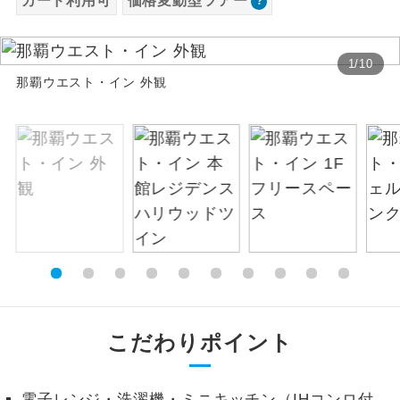
カード利用可
価格変動型ツアー
お支払いは、クレジットカード決済のみとな
絶景
絶景スポットに立ち寄るコースです。
ります。
1
/
10
お申し込みの最後にクレジットカード決済を
温泉
那覇ウエスト・イン 外観
温泉地にも宿泊するコースです。
していただき、決済手続き完了をもちまし
て、ご旅行の契約が成立となります。
ご宿泊ホテルに露天風呂が付いていま
露天風呂
す。
ご予約方法について
大浴場
ご宿泊ホテルに大浴場が付いています。
ウェブ限定コースとなりますので、コールセ
ンター及びカウンターでのお申し込みはでき
全てのお食事が付いていますので、お食
ません。
全食事付き
事の心配はいりません。（機内食を除
く）
お部屋にてゆっくりとお召し上がりいた
お部屋食
だけます。
こだわりポイント
トラベルイヤ
周りの音を気にせず、ガイドさんの説明
ホン
をじっくり聞くことができます。
電子レンジ・洗濯機・ミニキッチン（IHコンロ付