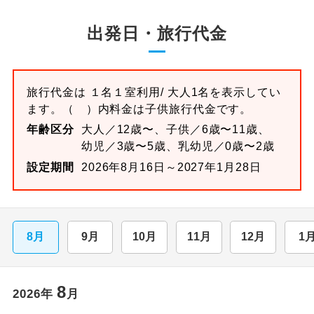
出発日・旅行代金
旅行代金は
１名１室
利用/ 大人1名を表示してい
ます。
（ ）内料金は子供旅行代金です。
年齢区分
大人／12歳〜、子供／6歳〜11歳、
幼児／3歳〜5歳、乳幼児／0歳〜2歳
設定期間
2026年8月16日～2027年1月28日
8月
9月
10月
11月
12月
1
8
2026
年
月