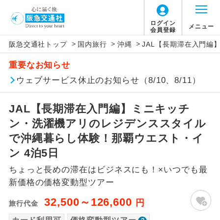
「価格変動型ツアー」に関するご案内
ログイン
メニュー
会員登録
>
>
>
阪急交通社トップ
国内旅行
沖縄
JAL【長期滞在入門編
アイコン
説明
重要なお知らせ
価格変動型ツアーとは
往路出発空港（駅）から復路到着空港
ウェブサービス休止のお知らせ（8/10、8/11）
添乗員同行
（駅）まで同行します。
航空会社が設定する「個人包括旅行運
JAL【長期滞在入門編】ミニキッチ
現地添乗員同
賃」を利用したツアーです。
現地到着空港（駅）から最終日出発空港
行
（駅）まで添乗員が同行します。
ン・洗濯機アリのレジデンススタイル
お申し込み時期・ご利用便の空席状況に
で沖縄暮らし体験！那覇ウエスト・イ
よって料金が変動いたします。
バスガイド乗
バスガイドが乗務し、車内での観光案内
ン 4泊5日
務
があります。
ちょっと長めの滞在はビジネスにも！×いつでも最
以下の注意事項をあらかじめご了承いただき
新コース
初登場のコースです。
新価格の価格変動型ツアー
ますようお願いいたします。
32,500～126,600
円
旅行代金
ユネスコに登録されている文化遺産や自
世界遺産
お支払いについて
然遺産を訪ねるコースです。