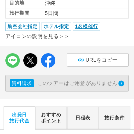
目的地
沖縄
利用航空会社が指定なので、ご出発の計
旅行期間
5日間
航空会社指定
画にとても便利です。
航空会社指定
ホテル指定
1名様催行
ご紹介するホテルを指定したコースで
ホテル指定
アイコンの説明を見る＞＞
す。
おひとり様バ
おひとり様でバス席を2席利⽤できま
ス2席利用
す。
URLをコピー
このツアーはご用意がありません
資料請求
出発日
おすすめ
日程表
旅行条件
旅行代金
ポイント