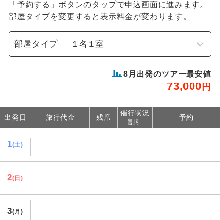
「予約する」ボタンのタップで申込画面に進みます。
部屋タイプを変更すると表示料金が変わります。
部屋タイプ
8
月出発のツアー最安値
73,000
円
催行状況
出発日
旅行代金
残席
予約
割引
1
(土)
2
(日)
3
(月)