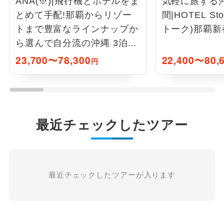
ANA(※)|飛行機とホテルをま
気軽に旅する
とめて手配!那覇からリゾー
間|HOTEL S
トまで豊富なラインナップか
トーク)那覇新都
ら選んで自分流の沖縄 3泊4
日
23,700〜78,300
22,400〜80,
円
最近チェックしたツアー
最近チェックしたツアーが入ります