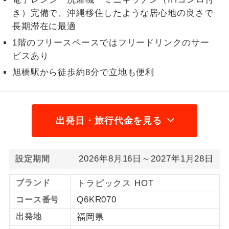
き）完備で、沖縄移住したような居心地の良さで
1名様から出発可能な個人型プランで
1名様催行
長期滞在に最適
す。
1階のフリースペースではフリードリンクのサー
2名様から出発可能な個人型プランで
2名様催行
ビスあり
す。
旭橋駅から徒歩約8分で立地も便利
おひとり様参
おひとり様限定でご参加いただけるコー
加限定
スです。
1名様1室同代
出発日・旅行代金を見る
1名様1室利用でも追加料金がかからない
金
コースです。
ご夫婦限定でご参加いただけるコースで
ご夫婦限定
2026年8月16日～2027年1月28日
設定期間
す。
ブランド
トラピックス HOT
女性限定でご参加いただけるコースで
女性限定
す。
Q6KR070
コース番号
出発地
福岡県
ご参加にあたり年齢に制限があるコース
年齢制限あり
です。