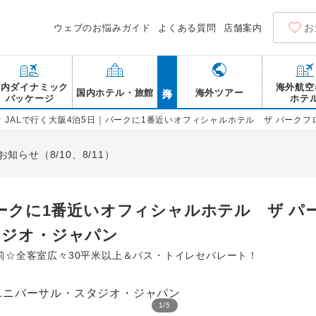
お
ウェブのお悩みガイド
よくある質問
店舗案内
海外
国内ダイナミック
海外航空
国内ホテル・旅館
海外ツアー
パッケージ
ホテ
>
JALで行く大阪4泊5日｜パークに1番近いオフィシャルホテル ザ パークフ
らせ（8/10、8/11）
パークに1番近いオフィシャルホテル ザ 
タジオ・ジャパン
前☆全客室広々30平米以上＆バス・トイレセパレート！
1
/
5