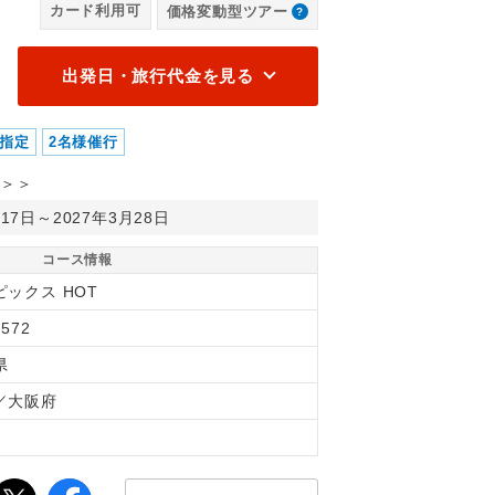
カード利用可
価格変動型ツアー
ル アット ユニバーサル・スタジオ・ジャパン ロビー/イメージ
ザ 
ー
出発日・旅行代金を見る
指定
2名様催行
＞＞
月17日～2027年3月28日
コース情報
ピックス HOT
572
県
／大阪府
間