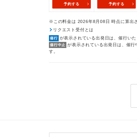
トラベル
予約する
予約する
※この料金は 2026年8月08日 時点に算
1名様
リクエスト受付とは
2名様
が表示されている出発日は、催行いた
催行
が表示されている出発日は、催行
催行中止
おひとり様
す。
1名様1
ご夫婦
女性
年齢制
航空会