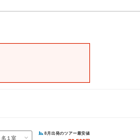
8
月出発のツアー最安値