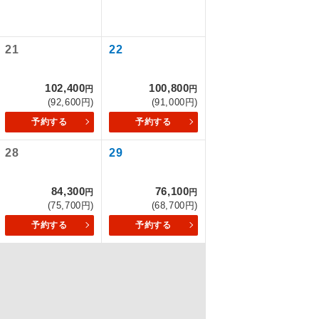
21
22
を訪ねるコー
もちまして、
102,400
100,800
円
円
(92,600円)
(91,000円)
予約する
予約する
28
29
込みはできま
84,300
76,100
円
円
(75,700円)
(68,700円)
予約する
予約する
配はいりませ
す。