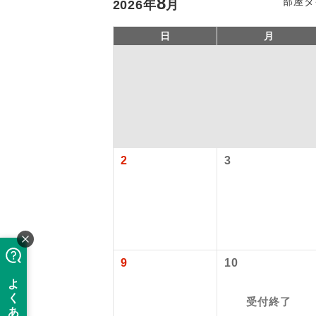
8
部屋タ
2026
年
月
日
月
2
3
「価格変動
アイ
添乗員
価格変動型ツ
9
10
航空会社が
現地添乗
お申し込み
受付終了
バスガイ