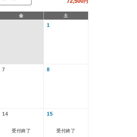
72,500
円
金
土
1
7
8
で同行しま
まで添乗員が
14
15
受付終了
受付終了
ます。