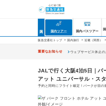
国内
国内ツアー
国内バスツアー
>
>
阪急交通社トップ
国内旅行
近畿（関西）
重要なお知らせ
ウェブサービス休止のお知
JALで行く大阪4泊5日｜
アット ユニバーサル・ス
予約と同時にフライト確定！パークが目の