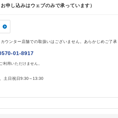
ご紹介するホテルを指定したコースです。
指定
せ（お申し込みはウェブのみで承っています）
おひとり様でバス席を2席利⽤できます。
ス2席利用
、カウンター店舗での取扱いはございません。あらかじめご了承
0570-01-8917
はご利用いただけません。
0、土日祝日9:30～13:30