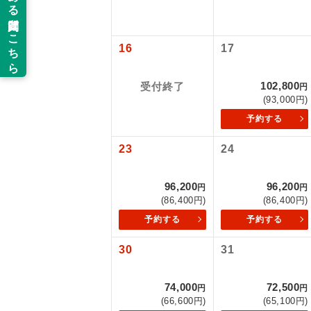
以下の注意事
新コ
お支払いにつ
16
17
お支払いは、
世界
お申し込みの
102,800
受付終了
円
ご旅行の契約
(93,000円)
絶
予約する
ご予約方法に
温
23
24
ウェブ限定コ
せん。
露天
96,200
96,200
円
円
大浴
(86,400円)
(86,400円)
予約する
予約する
全食事
30
31
お部
74,000
72,500
円
円
(66,600円)
(65,100円)