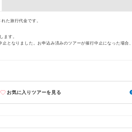
周りの音を気にせず、ガイドさんの説明をじっ
イヤホン
ができます。
1名様から出発可能な個人型プランです。
出された旅行代金です。
催行
2名様から出発可能な個人型プランです。
催行
します。
中止となりました。お申込み済みのツアーが催行中止になった場合
おひとり様限定でご参加いただけるコースです
参加限定
1名様1室利用でも追加料金がかからないコース
室同代金
ご夫婦限定でご参加いただけるコースです。
限定
女性限定でご参加いただけるコースです。
限定
お気に入りツアーを見る
ご参加にあたり年齢に制限があるコースです。
限あり
利用航空会社が指定なので、ご出発の計画にと
社指定
す。