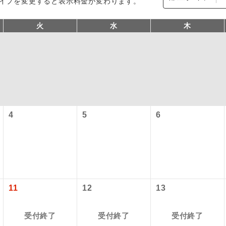
イプを変更すると表示料金が変わります。
火
水
木
4
5
6
型ツアー」に関するご案内
コン
説明
往路出発空港（駅）から復路到着空港（駅）ま
同行
す。
アーとは
現地到着空港（駅）から最終日出発空港（駅）
11
12
13
設定する「個人包括旅行運賃」を利用したツアーです。
員同行
同行します。
時期・ご利用便の空席状況によって料金が変動いたします。
受付終了
受付終了
受付終了
バスガイドが乗務し、車内での観光案内があり
ド乗務