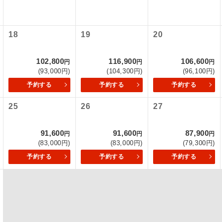
項をあらかじめご了承いただきますようお願いいたします。
初登場のコースです。
ース
いて
18
19
20
ユネスコに登録されている文化遺産や自然遺産
クレジットカード決済のみとなります。
遺産
スです。
最後にクレジットカード決済をしていただき、決済手続き完了を
102,800
116,900
106,600
円
円
円
が成立となります。
(93,000円)
(104,300円)
(96,100円)
絶景スポットに立ち寄るコースです。
景
予約する
予約する
予約する
ついて
温泉地にも宿泊するコースです。
泉
25
26
27
ースとなりますので、コールセンター及びカウンターでのお申し
ご宿泊ホテルに露天風呂が付いています。
風呂
91,600
91,600
87,900
円
円
円
ご宿泊ホテルに大浴場が付いています。
場
(83,000円)
(83,000円)
(79,300円)
予約する
予約する
予約する
全てのお食事が付いていますので、お食事の心
付き
ん。（機内食を除く）
お部屋にてゆっくりとお召し上がりいただけま
屋食