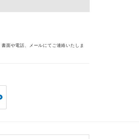
くり聞くこと
、書面や電話、メールにてご連絡いたしま
。
です。
ても便利で