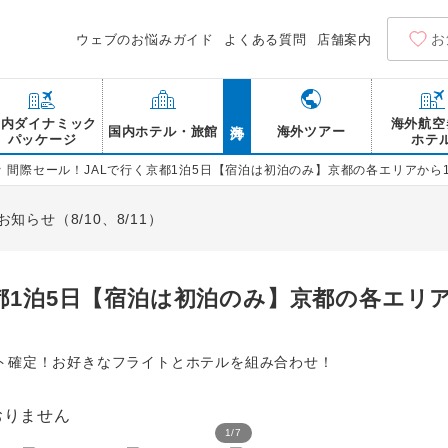
お
ウェブのお悩みガイド
よくある質問
店舗案内
海外
国内ダイナミック
海外航空
国内ホテル・旅館
海外ツアー
パッケージ
ホテ
>
間際セール！JALで行く京都1泊5日【宿泊は初泊のみ】京都の各エリアから
らせ（8/10、8/11）
都1泊5日【宿泊は初泊のみ】京都の各エリ
ト確定！お好きなフライトとホテルを組み合わせ！
1
/
7
京都 花見小路通*行程に