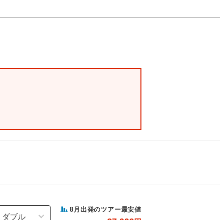
8
月出発のツアー最安値