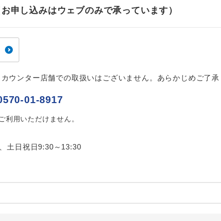
ご紹介するホテルを指定したコースです。
指定
せ（お申し込みはウェブのみで承っています）
おひとり様でバス席を2席利⽤できます。
ス2席利用
、カウンター店舗での取扱いはございません。あらかじめご了承
0570-01-8917
はご利用いただけません。
0、土日祝日9:30～13:30