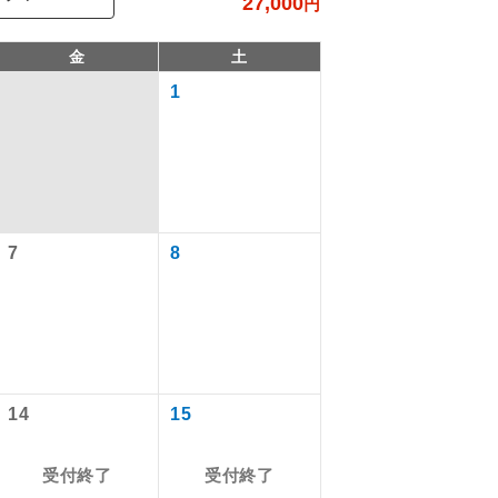
27,000
円
金
土
1
7
8
で同行しま
まで添乗員が
14
15
受付終了
受付終了
ます。