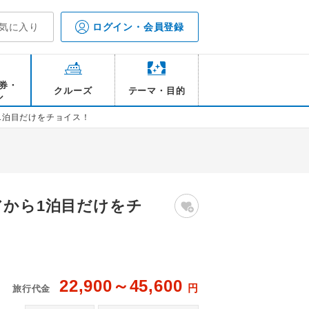
気に入り
ログイン・会員登録
券・
クルーズ
テーマ・目的
ル
1泊目だけをチョイス！
アから1泊目だけをチ
22,900～45,600
円
旅行代金
は含まれておりません
嵐