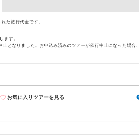
周りの音を気にせず、ガイドさんの説明をじっ
イヤホン
ができます。
1名様から出発可能な個人型プランです。
出された旅行代金です。
催行
2名様から出発可能な個人型プランです。
催行
します。
中止となりました。お申込み済みのツアーが催行中止になった場合
おひとり様限定でご参加いただけるコースです
参加限定
1名様1室利用でも追加料金がかからないコース
室同代金
ご夫婦限定でご参加いただけるコースです。
限定
女性限定でご参加いただけるコースです。
限定
お気に入りツアーを見る
ご参加にあたり年齢に制限があるコースです。
限あり
利用航空会社が指定なので、ご出発の計画にと
社指定
す。