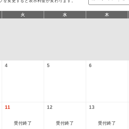
プを変更すると表示料金が変わります。
火
水
木
4
5
6
型ツアー」に関するご案内
コン
説明
往路出発空港（駅）から復路到着空港（駅）ま
同行
す。
アーとは
現地到着空港（駅）から最終日出発空港（駅）
11
12
13
設定する「個人包括旅行運賃」を利用したツアーです。
員同行
同行します。
時期・ご利用便の空席状況によって料金が変動いたします。
受付終了
受付終了
受付終了
バスガイドが乗務し、車内での観光案内があり
ド乗務