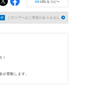
URLをコピー
このツアーはご用意がありません
請求
力！
金が変動します。