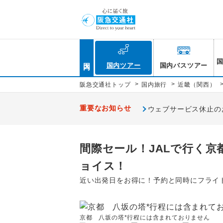
国内
国内ツアー
国内バスツアー
>
>
阪急交通社トップ
国内旅行
近畿（関西）
重要なお知らせ
ウェブサービス休止のお知
間際セール！JALで行く京
ョイス！
近い出発日をお得に！予約と同時にフライ
京都 八坂の塔*行程には含まれておりません