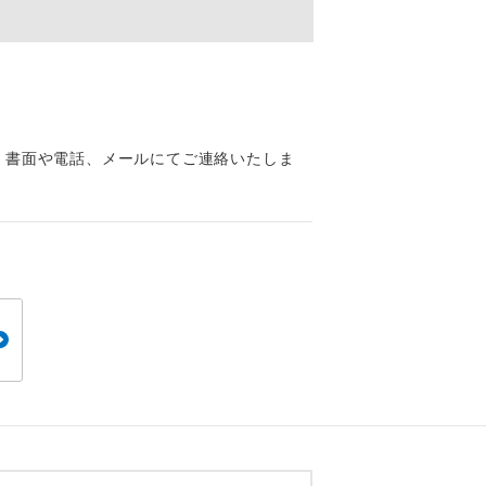
くり聞くこと
、書面や電話、メールにてご連絡いたしま
。
です。
ても便利で