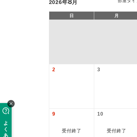
8
部屋タイ
2026
年
月
日
月
2
3
「価格変動
アイ
添乗員
価格変動型ツ
9
10
航空会社が
現地添乗
お申し込み
受付終了
受付終了
バスガイ