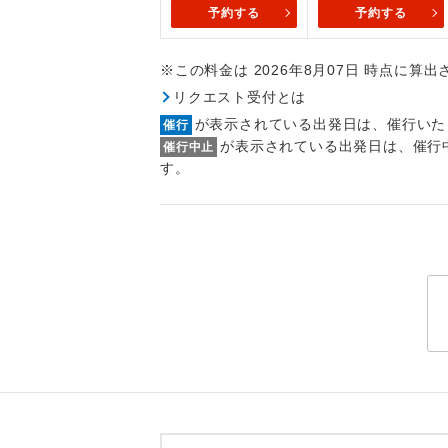
トラベル
予約する
予約する
※この料金は 2026年8月07日 時点に算
1名様
リクエスト受付とは
2名様
が表示されている出発日は、催行いた
催行
が表示されている出発日は、催行
催行中止
おひとり様
す。
1名様1
ご夫婦
女性
年齢制
航空会