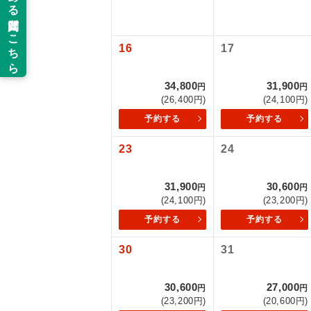
以下の注意事
新コ
お支払いにつ
16
17
お支払いは、
世界
お申し込みの
34,800
31,900
円
円
ご旅行の契約
(26,400円)
(24,100円)
絶
予約する
予約する
ご予約方法に
温
23
24
ウェブ限定コ
せん。
露天
31,900
30,600
円
円
大浴
(24,100円)
(23,200円)
予約する
予約する
全食事
30
31
お部
30,600
27,000
円
円
(23,200円)
(20,600円)