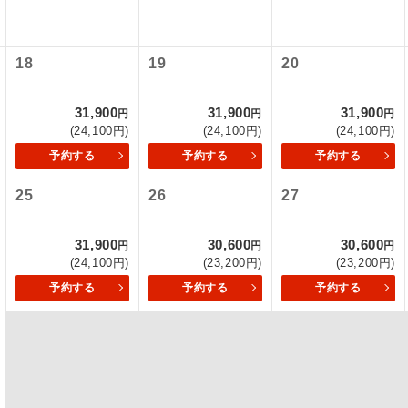
項をあらかじめご了承いただきますようお願いいたします。
初登場のコースです。
ース
いて
18
19
20
ユネスコに登録されている文化遺産や自然遺産
クレジットカード決済のみとなります。
遺産
スです。
最後にクレジットカード決済をしていただき、決済手続き完了を
31,900
31,900
31,900
円
円
円
が成立となります。
(24,100円)
(24,100円)
(24,100円)
絶景スポットに立ち寄るコースです。
景
予約する
予約する
予約する
ついて
温泉地にも宿泊するコースです。
泉
25
26
27
ースとなりますので、コールセンター及びカウンターでのお申し
ご宿泊ホテルに露天風呂が付いています。
風呂
31,900
30,600
30,600
円
円
円
ご宿泊ホテルに大浴場が付いています。
場
(24,100円)
(23,200円)
(23,200円)
予約する
予約する
予約する
全てのお食事が付いていますので、お食事の心
付き
ん。（機内食を除く）
お部屋にてゆっくりとお召し上がりいただけま
屋食