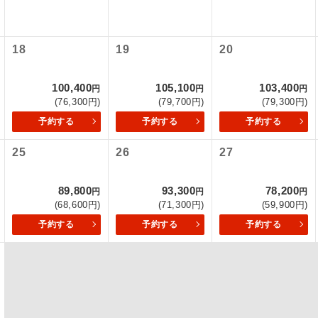
項をあらかじめご了承いただきますようお願いいたします。
初登場のコースです。
ース
いて
18
19
20
ユネスコに登録されている文化遺産や自然遺産
クレジットカード決済のみとなります。
遺産
スです。
最後にクレジットカード決済をしていただき、決済手続き完了を
100,400
105,100
103,400
円
円
円
が成立となります。
(76,300円)
(79,700円)
(79,300円)
絶景スポットに立ち寄るコースです。
景
予約する
予約する
予約する
ついて
温泉地にも宿泊するコースです。
泉
25
26
27
ースとなりますので、コールセンター及びカウンターでのお申し
ご宿泊ホテルに露天風呂が付いています。
風呂
89,800
93,300
78,200
円
円
円
ご宿泊ホテルに大浴場が付いています。
場
(68,600円)
(71,300円)
(59,900円)
予約する
予約する
予約する
全てのお食事が付いていますので、お食事の心
付き
ん。（機内食を除く）
お部屋にてゆっくりとお召し上がりいただけま
屋食