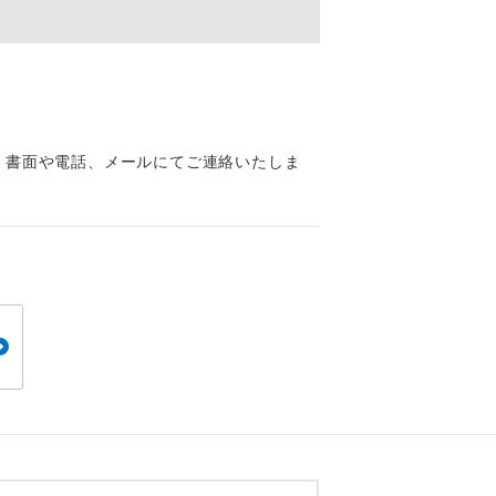
くり聞くこと
、書面や電話、メールにてご連絡いたしま
。
です。
ても便利で