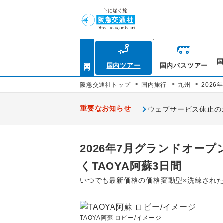
国内
国内ツアー
国内バスツアー
>
>
>
阪急交通社トップ
国内旅行
九州
202
重要なお知らせ
ウェブサービス休止のお知
2026年7月グランドオー
くTAOYA阿蘇3日間
いつでも最新価格の価格変動型×洗練され
TAOYA阿蘇 ロビー/イメージ