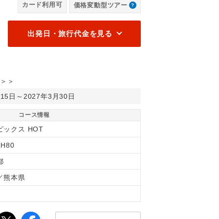
カード利用可
価格変動型ツアー
出発日・旅行代金を見る
＞＞
月15日～2027年3月30日
コース情報
ピックス HOT
5H80
都
／熊本県
間