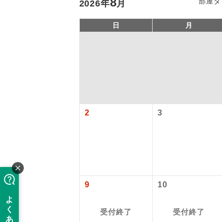
8
部屋タ
2026
年
月
日
月
2
3
「価格変動
アイ
添乗員
価格変動型ツ
9
10
航空会社が
現地添乗
お申し込み
受付終了
受付終了
バスガイ