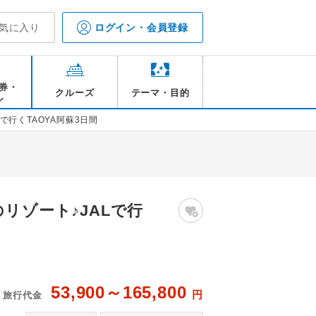
気に入り
ログイン・会員登録
券・
クルーズ
テーマ・目的
ル
で行くTAOYA阿蘇3日間
リゾート♪JALで行
53,900～165,800
円
旅行代金
メージ
TA