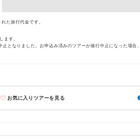
周りの音を気にせず、ガイドさんの説明をじっ
イヤホン
ができます。
1名様から出発可能な個人型プランです。
出された旅行代金です。
催行
2名様から出発可能な個人型プランです。
催行
します。
中止となりました。お申込み済みのツアーが催行中止になった場合
おひとり様限定でご参加いただけるコースです
参加限定
1名様1室利用でも追加料金がかからないコース
室同代金
ご夫婦限定でご参加いただけるコースです。
限定
女性限定でご参加いただけるコースです。
限定
お気に入りツアーを見る
ご参加にあたり年齢に制限があるコースです。
限あり
利用航空会社が指定なので、ご出発の計画にと
社指定
す。