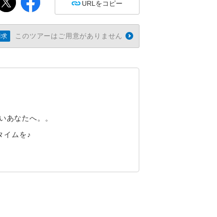
URLをコピー
このツアーはご用意がありません
請求
たいあなたへ。。
タイムを♪
）