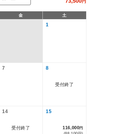
73,500
円
金
土
1
7
8
受付終了
で同行しま
まで添乗員が
14
15
116,000
受付終了
円
ます。
(88,100円)