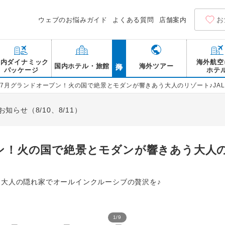
お
ウェブのお悩みガイド
よくある質問
店舗案内
海外
国内ダイナミック
海外航空
国内ホテル・旅館
海外ツアー
パッケージ
ホテ
6年7月グランドオープン！火の国で絶景とモダンが響きあう大人のリゾート♪JAL
らせ（8/10、8/11）
プン！火の国で絶景とモダンが響きあう大人の
た大人の隠れ家でオールインクルーシブの贅沢を♪
1
/
9
TAOYA阿蘇 フロント/イ