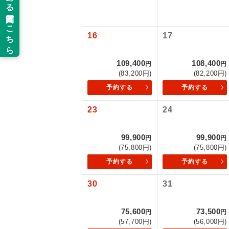
以下の注意事
新コ
お支払いにつ
16
17
お支払いは、
世界
お申し込みの
109,400
108,400
円
円
ご旅行の契約
(83,200円)
(82,200円)
絶
予約する
予約する
ご予約方法に
温
23
24
ウェブ限定コ
せん。
露天
99,900
99,900
円
円
大浴
(75,800円)
(75,800円)
予約する
予約する
全食事
30
31
お部
75,600
73,500
円
円
(57,700円)
(56,000円)