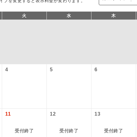
イプを変更すると表示料金が変わります。
火
水
木
4
5
6
型ツアー」に関するご案内
コン
説明
往路出発空港（駅）から復路到着空港（駅）ま
同行
す。
アーとは
現地到着空港（駅）から最終日出発空港（駅）
11
12
13
設定する「個人包括旅行運賃」を利用したツアーです。
員同行
同行します。
時期・ご利用便の空席状況によって料金が変動いたします。
受付終了
受付終了
受付終了
バスガイドが乗務し、車内での観光案内があり
ド乗務