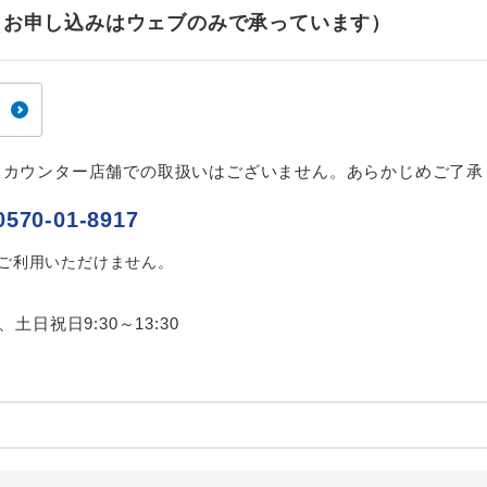
ご紹介するホテルを指定したコースです。
指定
せ（お申し込みはウェブのみで承っています）
おひとり様でバス席を2席利⽤できます。
ス2席利用
、カウンター店舗での取扱いはございません。あらかじめご了承
0570-01-8917
はご利用いただけません。
0、土日祝日9:30～13:30