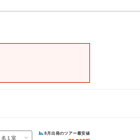
8
月出発のツアー最安値