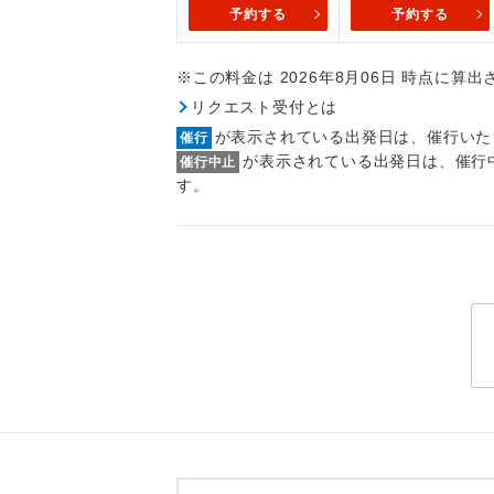
トラベル
予約する
予約する
※この料金は 2026年8月06日 時点に算
1名様
リクエスト受付とは
2名様
が表示されている出発日は、催行いた
催行
が表示されている出発日は、催行
催行中止
おひとり様
す。
1名様1
ご夫婦
女性
年齢制
航空会