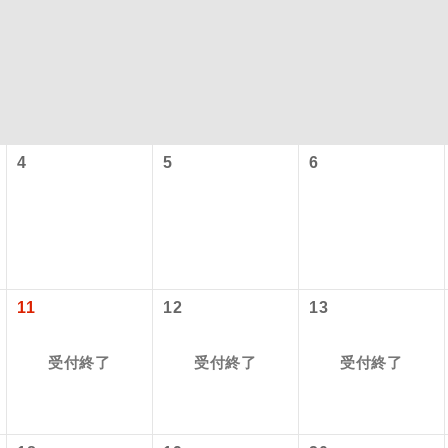
4
5
6
型ツアー」に関するご案内
コン
説明
往路出発空港（駅）から復路到着空港（駅）ま
11
12
13
同行
す。
アーとは
受付終了
受付終了
受付終了
現地到着空港（駅）から最終日出発空港（駅）
設定する「個人包括旅行運賃」を利用したツアーです。
員同行
同行します。
時期・ご利用便の空席状況によって料金が変動いたします。
バスガイドが乗務し、車内での観光案内があり
ド乗務