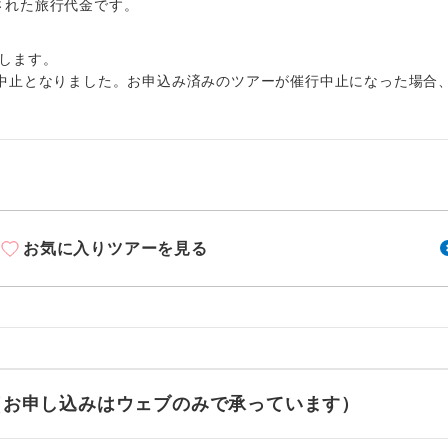
周りの音を気にせず、ガイドさんの説明をじっ
出された旅行代金です。
イヤホン
ができます。
します。
1名様から出発可能な個人型プランです。
催行
中止となりました。お申込み済みのツアーが催行中止になった場合
2名様から出発可能な個人型プランです。
催行
おひとり様限定でご参加いただけるコースです
参加限定
1名様1室利用でも追加料金がかからないコース
室同代金
お気に入りツアーを見る
ご夫婦限定でご参加いただけるコースです。
限定
女性限定でご参加いただけるコースです。
限定
ご参加にあたり年齢に制限があるコースです。
限あり
利用航空会社が指定なので、ご出発の計画にと
せ（お申し込みはウェブのみで承っています）
社指定
す。