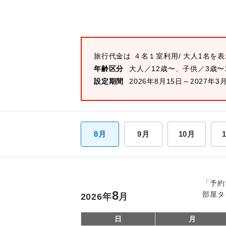
旅行代金は
４名１室
利用/ 大人1名を
年齢区分
大人／12歳〜、子供／3歳〜
設定期間
2026年8月15日～2027年3
8月
9月
10月
「予約
8
部屋タ
2026
年
月
日
月