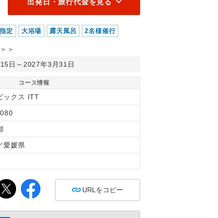
出発日・旅行代金を見る
指定
大浴場
露天風呂
2名様催行
＞＞
月15日～2027年3月31日
コース情報
ックス ITT
080
都
／愛媛県
間
URLをコピー