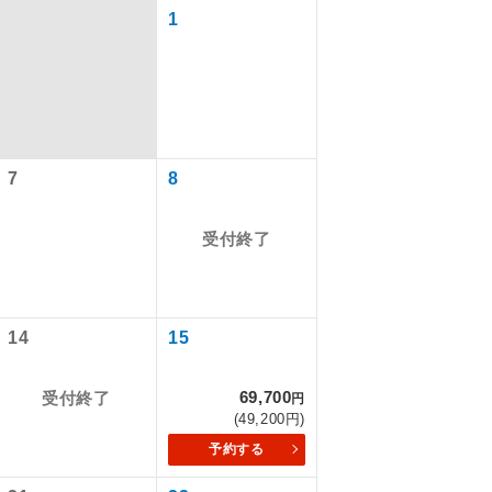
1
7
8
受付終了
で同行しま
14
15
69,700
受付終了
円
まで添乗員が
(49,200円)
予約する
ます。