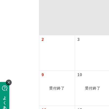
2
3
「価格変動
アイ
9
10
添乗員
価格変動型ツ
受付終了
受付終了
航空会社が
現地添乗
お申し込み
バスガイ