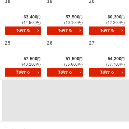
18
19
20
項をあらかじめご了承いただきますようお願いいたします。
初登場のコースです。
ース
63,400
57,500
60,300
いて
円
円
円
(44,500円)
(40,100円)
(42,200円)
ユネスコに登録されている文化遺産や自然遺産
クレジットカード決済のみとなります。
遺産
スです。
予約する
予約する
予約する
最後にクレジットカード決済をしていただき、決済手続き完了を
が成立となります。
25
26
27
絶景スポットに立ち寄るコースです。
景
ついて
温泉地にも宿泊するコースです。
泉
57,500
51,500
54,300
円
円
円
ースとなりますので、コールセンター及びカウンターでのお申し
(40,100円)
(35,600円)
(37,700円)
ご宿泊ホテルに露天風呂が付いています。
風呂
予約する
予約する
予約する
ご宿泊ホテルに大浴場が付いています。
場
全てのお食事が付いていますので、お食事の心
付き
ん。（機内食を除く）
お部屋にてゆっくりとお召し上がりいただけま
屋食