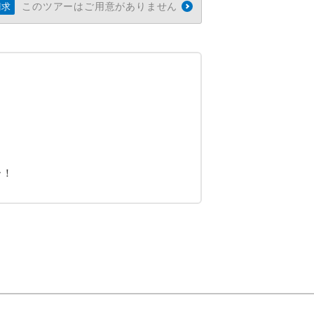
このツアーはご用意がありません
請求
ー！