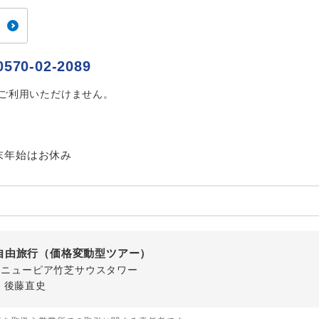
ご紹介するホテルを指定したコースです。
指定
おひとり様でバス席を2席利⽤できます。
ス2席利用
0570-02-2089
はご利用いただけません。
末年始はお休み
自由旅行（価格変動型ツアー）
-1 ニューピア竹芝サウスタワー
・後藤直史