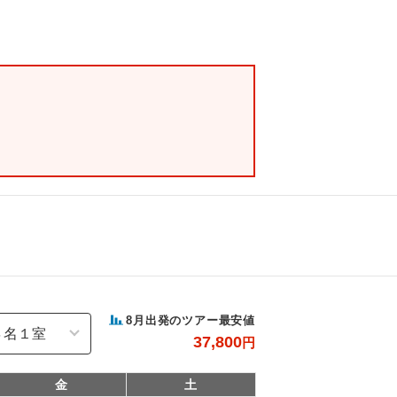
8
月出発のツアー最安値
37,800
円
金
土