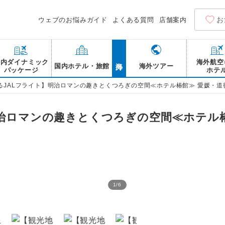
お
ウェブのお悩みガイド
よくある質問
店舗案内
海外
国内ダイナミック
海外航空
国内ホテル・旅館
海外ツアー
パッケージ
ホテ
るJALフライト】明治ロマンの趣きとくつろぎの空間≪ホテル椿館≫ 愛媛・道
明治ロマンの趣きとくつろぎの空間≪ホテル椿
1
/
6
道後温泉 ホテル椿館 露