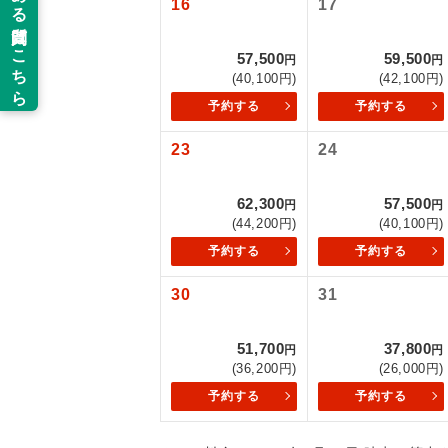
16
17
以下の注意事
新コ
57,500
59,500
お支払いにつ
円
円
(40,100円)
(42,100円)
お支払いは、
世界
予約する
予約する
お申し込みの
ご旅行の契約
23
24
絶
ご予約方法に
温
62,300
57,500
円
円
ウェブ限定コ
(44,200円)
(40,100円)
せん。
露天
予約する
予約する
大浴
30
31
全食事
51,700
37,800
円
円
(36,200円)
(26,000円)
予約する
予約する
お部