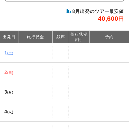
8
月出発のツアー最安値
40,600
円
催行状況
出発日
旅行代金
残席
予約
割引
1
(土)
2
(日)
3
(月)
4
(火)