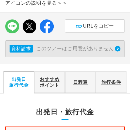
アイコンの説明を見る＞＞
利用航空会社が指定なので、ご出発の計
航空会社指定
画にとても便利です。
URLをコピー
ご紹介するホテルを指定したコースで
ホテル指定
す。
このツアーはご用意がありません
資料請求
おひとり様バ
おひとり様でバス席を2席利⽤できま
ス2席利用
す。
出発日
おすすめ
日程表
旅行条件
旅行代金
ポイント
出発日・旅行代金