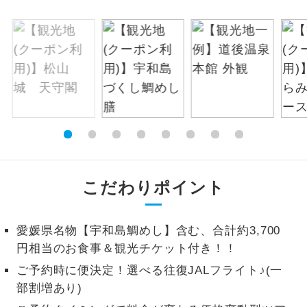
お支払いは、クレジットカード決済のみとな
絶景
絶景スポットに立ち寄るコースです。
ります。
お申し込みの最後にクレジットカード決済を
温泉
温泉地にも宿泊するコースです。
していただき、決済手続き完了をもちまし
て、ご旅行の契約が成立となります。
ご宿泊ホテルに露天風呂が付いていま
露天風呂
す。
ご予約方法について
大浴場
ご宿泊ホテルに大浴場が付いています。
ウェブ限定コースとなりますので、コールセ
ンター及びカウンターでのお申し込みはでき
全てのお食事が付いていますので、お食
こだわりポイント
ません。
全食事付き
事の心配はいりません。（機内食を除
く）
愛媛県名物【宇和島鯛めし】含む、合計約3,700
お部屋にてゆっくりとお召し上がりいた
お部屋食
円相当のお食事＆観光チケット付き！！
だけます。
ご予約時に便決定！選べる往復JALフライト♪(一
トラベルイヤ
周りの音を気にせず、ガイドさんの説明
部割増あり)
ホン
をじっくり聞くことができます。