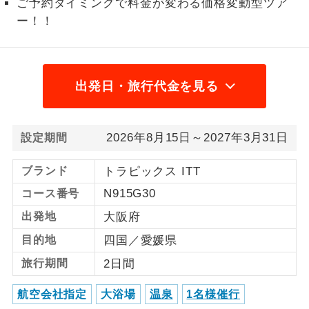
ご予約タイミングで料金が変わる価格変動型ツア
ー！！
1名様から出発可能な個人型プランで
1名様催行
す。
2名様から出発可能な個人型プランで
2名様催行
す。
出発日・旅行代金を見る
おひとり様参
おひとり様限定でご参加いただけるコー
加限定
スです。
2026年8月15日～2027年3月31日
設定期間
1名様1室同代
1名様1室利用でも追加料金がかからない
ブランド
トラピックス ITT
金
コースです。
N915G30
コース番号
ご夫婦限定でご参加いただけるコースで
ご夫婦限定
出発地
大阪府
す。
目的地
四国／愛媛県
女性限定でご参加いただけるコースで
女性限定
旅行期間
2日間
す。
航空会社指定
大浴場
温泉
1名様催行
ご参加にあたり年齢に制限があるコース
年齢制限あり
です。