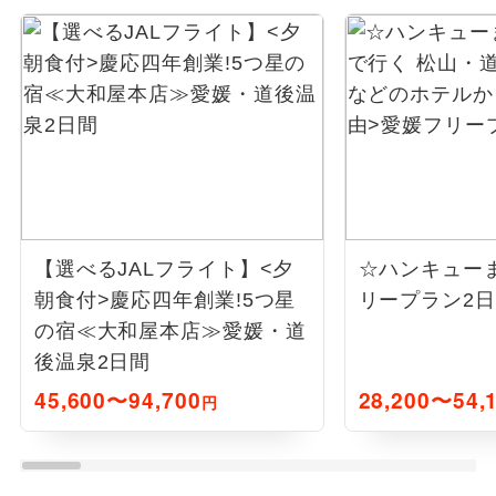
【選べるJALフライト】<夕
☆ハンキュー
朝食付>慶応四年創業!5つ星
リープラン2
の宿≪大和屋本店≫愛媛・道
後温泉2日間
45,600〜94,700
28,200〜54,
円