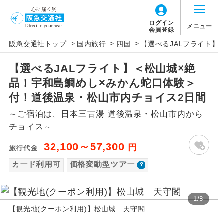
「価格変動型ツアー」に関するご案内
ログイン
メニュー
会員登録
>
>
>
阪急交通社トップ
国内旅行
四国
【選べるJALフライト
アイコン
説明
【選べるJALフライト】＜松山城×絶
価格変動型ツアーとは
往路出発空港（駅）から復路到着空港
添乗員同行
品！宇和島鯛めし×みかん蛇口体験＞
（駅）まで同行します。
航空会社が設定する「個人包括旅行運
付！道後温泉・松山市内チョイス2日間
現地添乗員同
賃」を利用したツアーです。
現地到着空港（駅）から最終日出発空港
～ご宿泊は、日本三古湯 道後温泉・松山市内から
行
（駅）まで添乗員が同行します。
お申し込み時期・ご利用便の空席状況に
チョイス～
よって料金が変動いたします。
バスガイド乗
バスガイドが乗務し、車内での観光案内
32,100～57,300
円
旅行代金
務
があります。
カード利用可
価格変動型ツアー
以下の注意事項をあらかじめご了承いただき
新コース
初登場のコースです。
ますようお願いいたします。
1
/
8
ユネスコに登録されている文化遺産や自
世界遺産
【観光地(クーポン利用)】松山城 天守閣
お支払いについて
然遺産を訪ねるコースです。